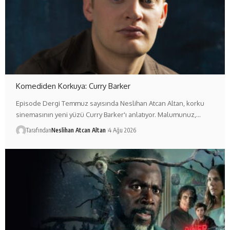
Komediden Korkuya: Curry Barker
Episode Dergi Temmuz sayısında Neslihan Atcan Altan, korku
sinemasının yeni yüzü Curry Barker'ı anlatıyor. Malumunuz,…
Tarafından
Neslihan Atcan Altan
4 Ağu 2026