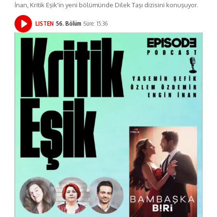
İnan, Kritik Eşik'in yeni bölümünde Dilek Taşı dizisini konuşuyor.
LISTEN
56. Bölüm
Süre: 15:36