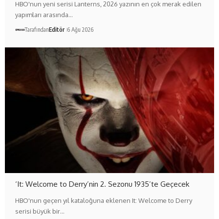
HBO'nun yeni serisi Lanterns, 2026 yazının en çok merak edilen
yapımları arasında…
Tarafından
Editör
6 Ağu 2026
‘It: Welcome to Derry’nin 2. Sezonu 1935’te Geçecek
HBO'nun geçen yıl kataloğuna eklenen It: Welcome to Derry
serisi büyük bir…