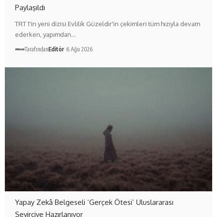
Paylaşıldı
TRT 1'in yeni dizisi Evlilik Güzeldir'in çekimleri tüm hızıyla devam
ederken, yapımdan…
Tarafından
Editör
6 Ağu 2026
Yapay Zekâ Belgeseli ‘Gerçek Ötesi’ Uluslararası
Seyirciye Hazırlanıyor