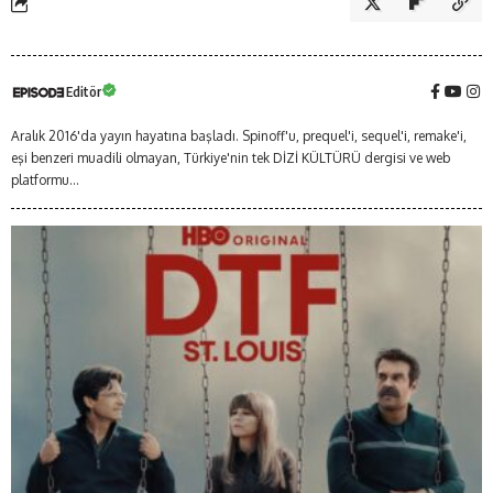
Editör
Aralık 2016'da yayın hayatına başladı. Spinoff'u, prequel'i, sequel'i, remake'i,
eşi benzeri muadili olmayan, Türkiye'nin tek DİZİ KÜLTÜRÜ dergisi ve web
platformu...