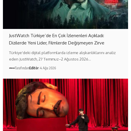
JustWatch Türkiye’de En Çok İzlenenleri Açıkladı:
Dizilerde Yeni Lider, Filmlerde Değişmeyen Zirve
Türkiye'deki dijital platformlarda izleme alışkanlıklarını analiz
eden JustWatch, 27 Temmuz–2 Ağustos 2026…
Tarafından
Editör
4 Ağu 2026