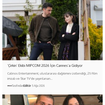
‘Çirkin’ Ekibi MIPCOM 2026 İçin Cannes’a Gidiyor
Calinos Entertainment, uluslararası dağıtımını üstlendiği, 25 Film
imzalı ve Star TV'de yayınlanan…
Tarafından
Editör
5 Ağu 2026