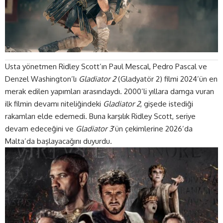
Usta yönetmen Ridley Scott’ın Paul Mescal, Pedro Pascal ve
Denzel Washington’lı
Gladiator 2
(Gladyatör 2) filmi 2024’ün en
merak edilen yapımları arasındaydı. 2000’li yıllara damga vuran
ilk filmin devamı niteliğindeki
Gladiator 2
, gişede istediği
rakamları elde edemedi. Buna karşılık Ridley Scott, seriye
devam edeceğini ve
Gladiator 3
‘ün çekimlerine 2026’da
Malta’da başlayacağını
duyurdu
.