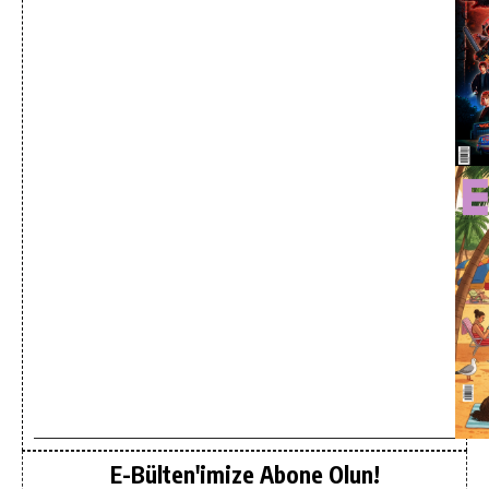
E-Bülten'imize Abone Olun!