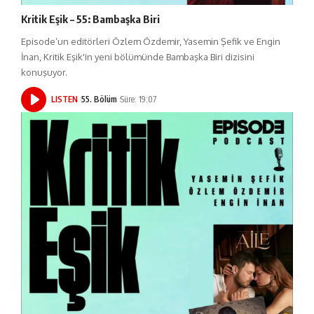
Kritik Eşik – 55: Bambaşka Biri
Episode’un editörleri Özlem Özdemir, Yasemin Şefik ve Engin
İnan, Kritik Eşik'in yeni bölümünde Bambaşka Biri dizisini
konuşuyor.
LISTEN
55. Bölüm
Süre: 19:07