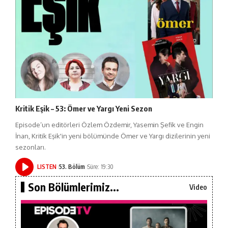
Kritik Eşik – 53: Ömer ve Yargı Yeni Sezon
Episode’un editörleri Özlem Özdemir, Yasemin Şefik ve Engin
İnan, Kritik Eşik'in yeni bölümünde Ömer ve Yargı dizilerinin yeni
sezonları.
LISTEN
53. Bölüm
Süre: 19:30
Son Bölümlerimiz...
Video