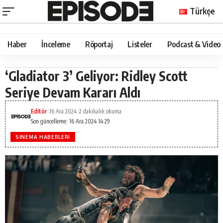
Türkçe
Haber
İnceleme
Röportaj
Listeler
Podcast & Video
‘Gladiator 3’ Geliyor: Ridley Scott
Seriye Devam Kararı Aldı
Editör
16 Ara 2024
2 dakikalık okuma
Son güncelleme: 16 Ara 2024 14:29
SINEMA HABERLERI