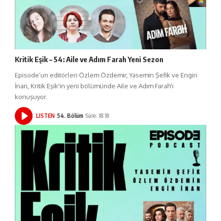
Kritik Eşik – 54: Aile ve Adım Farah Yeni Sezon
Episode’un editörleri Özlem Özdemir, Yasemin Şefik ve Engin
İnan, Kritik Eşik'in yeni bölümünde Aile ve Adım Farah'ı
konuşuyor.
LISTEN
54. Bölüm
Süre: 18:18