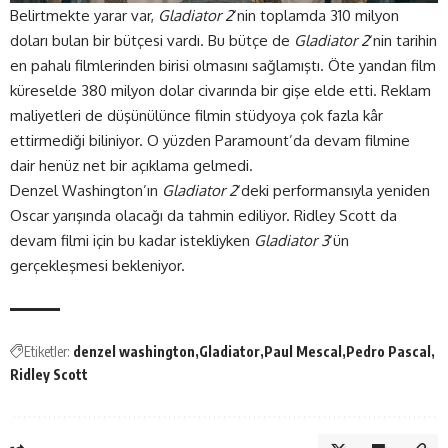
Belirtmekte yarar var,
Gladiator 2
‘nin toplamda 310 milyon
doları bulan bir bütçesi vardı. Bu bütçe de
Gladiator 2
‘nin tarihin
en pahalı filmlerinden birisi olmasını sağlamıştı. Öte yandan film
küreselde 380 milyon dolar civarında bir gişe elde etti. Reklam
maliyetleri de düşünülünce filmin stüdyoya çok fazla kâr
ettirmediği biliniyor. O yüzden Paramount’da devam filmine
dair henüz net bir açıklama gelmedi.
Denzel Washington’ın
Gladiator 2
‘deki performansıyla yeniden
Oscar yarışında olacağı da tahmin ediliyor. Ridley Scott da
devam filmi için bu kadar istekliyken
Gladiator 3
‘ün
gerçekleşmesi bekleniyor.
Etiketler:
denzel washington
Gladiator
Paul Mescal
Pedro Pascal
Ridley Scott