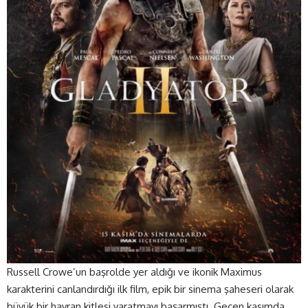
Russell Crowe’un başrolde yer aldığı ve ikonik Maximus
karakterini canlandırdığı ilk film, epik bir sinema şaheseri olarak
büyük bir hayran kitlesi yaratmayı başarmıştı. Geçen kasımda