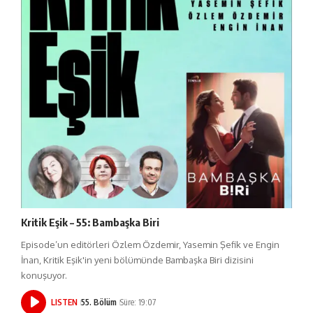
Kritik Eşik – 55: Bambaşka Biri
Episode’un editörleri Özlem Özdemir, Yasemin Şefik ve Engin
İnan, Kritik Eşik'in yeni bölümünde Bambaşka Biri dizisini
konuşuyor.
LISTEN
55. Bölüm
Süre: 19:07