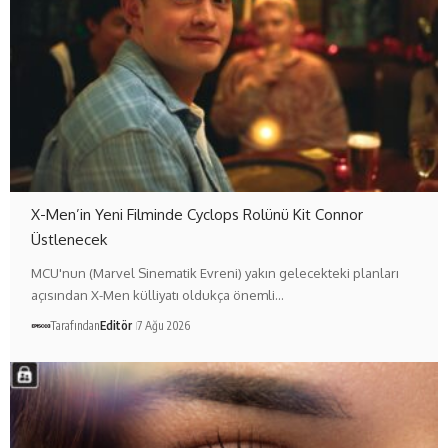
X-Men’in Yeni Filminde Cyclops Rolünü Kit Connor
Üstlenecek
MCU'nun (Marvel Sinematik Evreni) yakın gelecekteki planları
açısından X-Men külliyatı oldukça önemli…
Tarafından
Editör
7 Ağu 2026