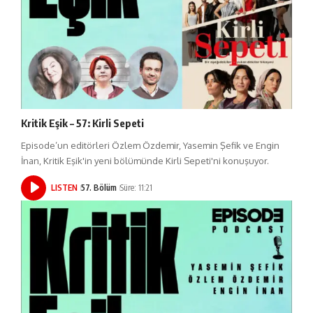
Kritik Eşik – 57: Kirli Sepeti
Episode’un editörleri Özlem Özdemir, Yasemin Şefik ve Engin
İnan, Kritik Eşik'in yeni bölümünde Kirli Sepeti'ni konuşuyor.
LISTEN
57. Bölüm
Süre: 11:21