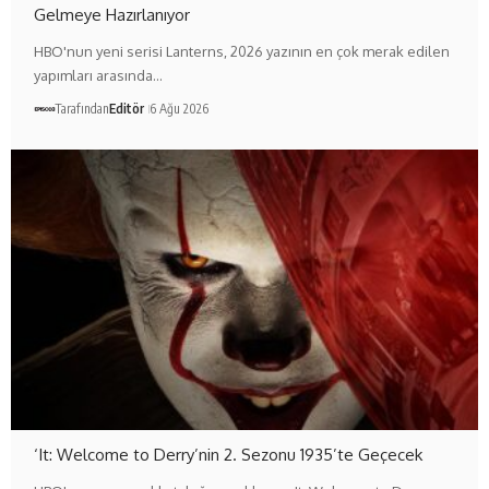
Gelmeye Hazırlanıyor
HBO'nun yeni serisi Lanterns, 2026 yazının en çok merak edilen
yapımları arasında…
Tarafından
Editör
6 Ağu 2026
‘It: Welcome to Derry’nin 2. Sezonu 1935’te Geçecek