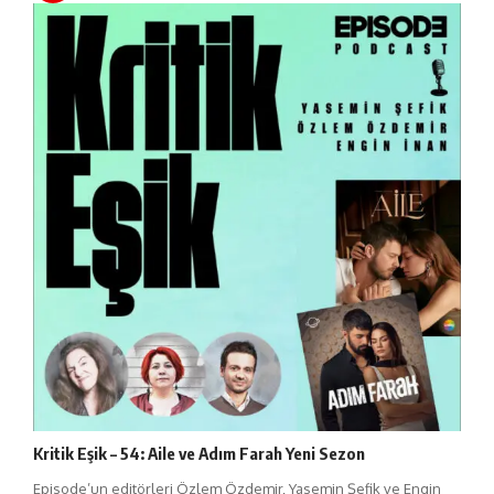
Kritik Eşik – 54: Aile ve Adım Farah Yeni Sezon
Episode’un editörleri Özlem Özdemir, Yasemin Şefik ve Engin