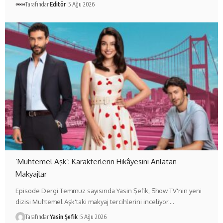
Tarafından
Editör
5 Ağu 2026
‘Muhtemel Aşk’: Karakterlerin Hikâyesini Anlatan
Makyajlar
Episode Dergi Temmuz sayısında Yasin Şefik, Show TV'nin yeni
dizisi Muhtemel Aşk'taki makyaj tercihlerini inceliyor.…
Tarafından
Yasin Şefik
5 Ağu 2026