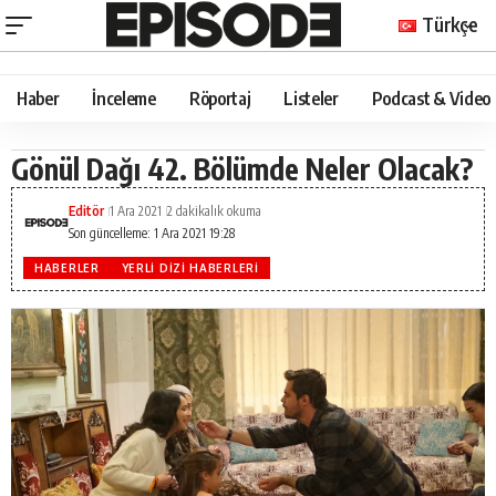
Türkçe
Haber
İnceleme
Röportaj
Listeler
Podcast & Video
Gönül Dağı 42. Bölümde Neler Olacak?
Editör
1 Ara 2021
2 dakikalık okuma
Son güncelleme: 1 Ara 2021 19:28
HABERLER
YERLI DIZI HABERLERI