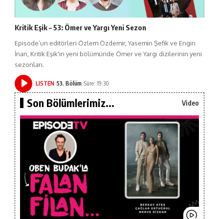
Kritik Eşik – 53: Ömer ve Yargı Yeni Sezon
Episode’un editörleri Özlem Özdemir, Yasemin Şefik ve Engin
İnan, Kritik Eşik'in yeni bölümünde Ömer ve Yargı dizilerinin yeni
sezonları.
LISTEN
53. Bölüm
Süre: 19:30
Son Bölümlerimiz...
Video