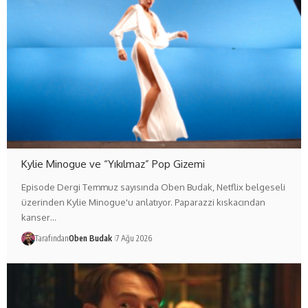
Kylie Minogue ve “Yıkılmaz” Pop Gizemi
Episode Dergi Temmuz sayısında Oben Budak, Netflix belgeseli
üzerinden Kylie Minogue'u anlatıyor. Paparazzi kıskacından
kanser…
Tarafından
Oben Budak
7 Ağu 2026