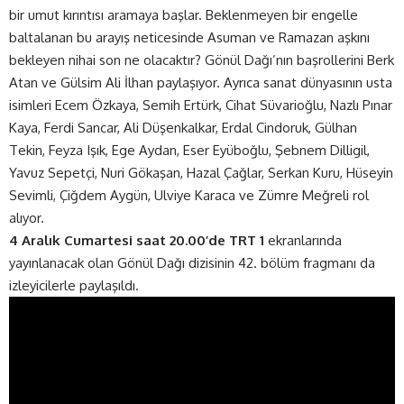
bir umut kırıntısı aramaya başlar. Beklenmeyen bir engelle
baltalanan bu arayış neticesinde Asuman ve Ramazan aşkını
bekleyen nihai son ne olacaktır? Gönül Dağı’nın başrollerini Berk
Atan ve Gülsim Ali İlhan paylaşıyor. Ayrıca sanat dünyasının usta
isimleri Ecem Özkaya, Semih Ertürk, Cihat Süvarioğlu, Nazlı Pınar
Kaya, Ferdi Sancar, Ali Düşenkalkar, Erdal Cindoruk, Gülhan
Tekin, Feyza Işık, Ege Aydan, Eser Eyüboğlu, Şebnem Dilligil,
Yavuz Sepetçi, Nuri Gökaşan, Hazal Çağlar, Serkan Kuru, Hüseyin
Sevimli, Çiğdem Aygün, Ulviye Karaca ve Zümre Meğreli rol
alıyor.
4 Aralık Cumartesi saat 20.00’de TRT 1
ekranlarında
yayınlanacak olan Gönül Dağı dizisinin 42. bölüm fragmanı da
izleyicilerle
paylaşıldı.