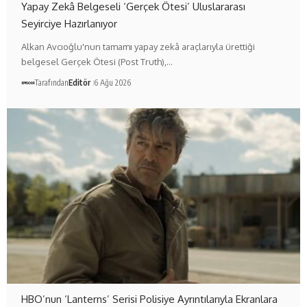
Yapay Zekâ Belgeseli ‘Gerçek Ötesi’ Uluslararası
Seyirciye Hazırlanıyor
Alkan Avcıoğlu'nun tamamı yapay zekâ araçlarıyla ürettiği
belgesel Gerçek Ötesi (Post Truth),…
Tarafından
Editör
6 Ağu 2026
HBO’nun ‘Lanterns’ Serisi Polisiye Ayrıntılarıyla Ekranlara