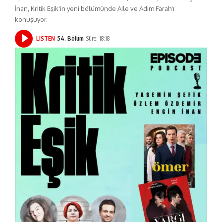
İnan, Kritik Eşik'in yeni bölümünde Aile ve Adım Farah'ı
konuşuyor.
LISTEN
54. Bölüm
Süre: 18:18