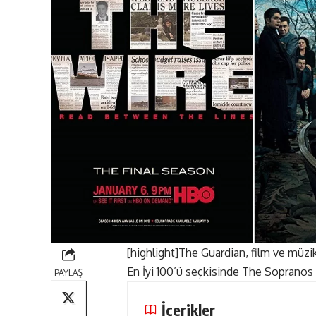
[highlight]The Guardian, film ve müzik 
En İyi 100’ü seçkisinde The Sopranos 
PAYLAŞ
İçerikler