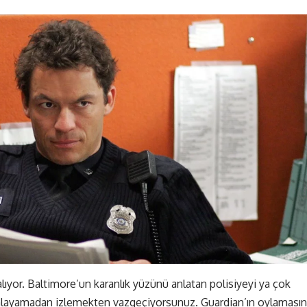
lıyor. Baltimore’un karanlık yüzünü anlatan polisiyeyi ya çok
layamadan izlemekten vazgeçiyorsunuz. Guardian’ın oylaması