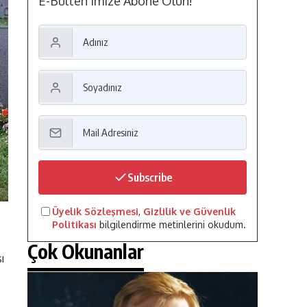
E-Bülten'imize Abone Olun!
Subscribe
Üyelik Sözleşmesi
,
Gizlilik ve Güvenlik
Politikası
bilgilendirme metinlerini okudum.
Çok Okunanlar
ı