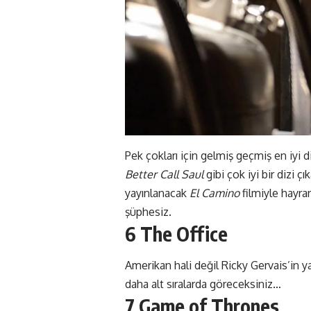
Pek çokları için gelmiş geçmiş en iyi d
Better Call Saul
gibi çok iyi bir dizi 
yayınlanacak
El Camino
filmiyle hayra
şüphesiz.
6 The Office
Amerikan hali değil Ricky Gervais’in yar
daha alt sıralarda göreceksiniz…
7 Game of Thrones