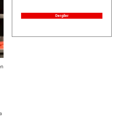
Dergiler
en
a