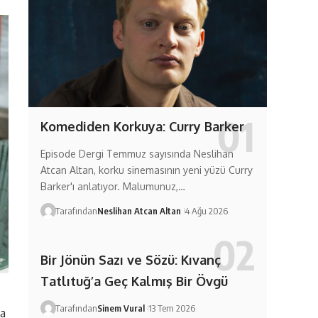
Komediden Korkuya: Curry Barker
Episode Dergi Temmuz sayısında Neslihan
Atcan Altan, korku sinemasının yeni yüzü Curry
Barker'ı anlatıyor. Malumunuz,…
Tarafından
Neslihan Atcan Altan
4 Ağu 2026
Bir Jönün Sazı ve Sözü: Kıvanç
Tatlıtuğ’a Geç Kalmış Bir Övgü
Tarafından
Sinem Vural
13 Tem 2026
na