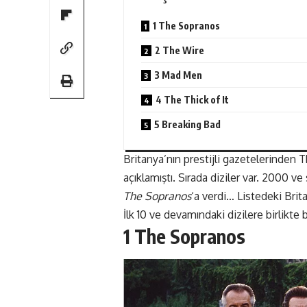
1 The Sopranos
2 The Wire
3 Mad Men
4 The Thick of It
5 Breaking Bad
Britanya’nın prestijli gazetelerinden
açıklamıştı. Sırada diziler var. 2000 ve
The Sopranos
‘a verdi… Listedeki Brita
İlk 10 ve devamındaki dizilere birlikte 
1 The Sopranos