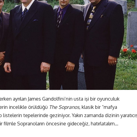
erken ayrılan James Gandolfini’nin usta işi bir oyunculuk
erin incelikle örüldüğü
The Sopranos
, klasik bir “mafya
ip listelerin tepelerinde geziniyor. Yakın zamanda dizinin yaratıcıs
ir filmle Sopranoların öncesine gideceğiz, hatırlatalım…