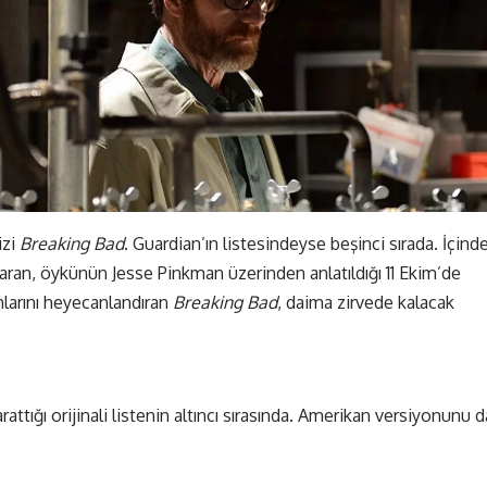
izi
Breaking Bad
. Guardian’ın listesindeyse beşinci sırada. İçind
çıkaran, öykünün Jesse Pinkman üzerinden anlatıldığı 11 Ekim’de
nlarını heyecanlandıran
Breaking Bad
, daima zirvede kalacak
attığı orijinali listenin altıncı sırasında. Amerikan versiyonunu d