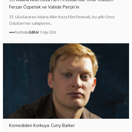
Ferzan Özpetek ve Vahide Perçin’in
33. Uluslararası Adana Altın Koza Film Festivali, bu yılki Onur
Ödülleri'nin sahiplerini…
Tarafından
Editör
5 Ağu 2026
Komediden Korkuya: Curry Barker