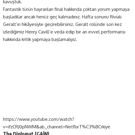
kavuştuk.
Fantastik türün hayranları final hakkında çoktan yorum yapmaya
başladılar ancak henüz geç kalmadınız. Hafta sonunu Rivialı
Geralt’ın hikâyesiyle geçirebilirsiniz. Geralt rolünde son kez
izlediğimiz Henry Cavill’e veda edip bir an evvel performansı
hakkında kritik yapmaya başlamalıyız.
https://www.youtube.com/watch?
v=ifzCRJ0pNWM&ab_channel=NetflixT%C3%BCrkiye
The Diplomat (
GAİN
)