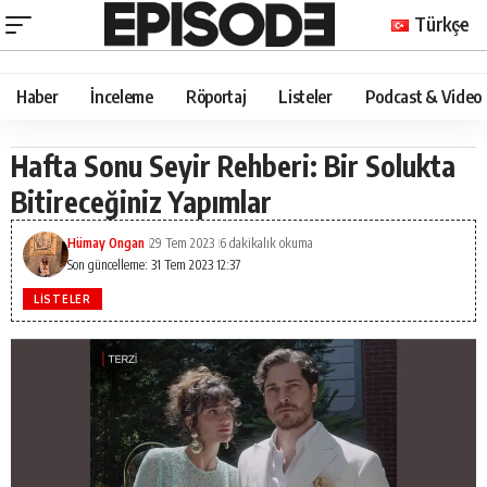
Türkçe
Haber
İnceleme
Röportaj
Listeler
Podcast & Video
Hafta Sonu Seyir Rehberi: Bir Solukta
Bitireceğiniz Yapımlar
Hümay Ongan
29 Tem 2023
6 dakikalık okuma
Son güncelleme: 31 Tem 2023 12:37
LISTELER