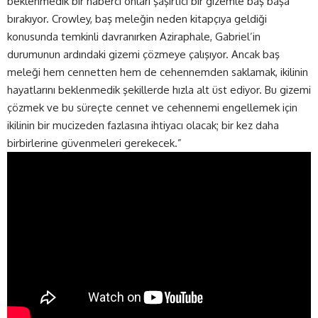
beklenmedik bir haberci onları şaşırtıcı bir gizemle baş başa
bırakıyor. Crowley, baş meleğin neden kitapçıya geldiği
konusunda temkinli davranırken Aziraphale, Gabriel’in
durumunun ardındaki gizemi çözmeye çalışıyor. Ancak baş
meleği hem cennetten hem de cehennemden saklamak, ikilinin
hayatlarını beklenmedik şekillerde hızla alt üst ediyor. Bu gizemi
çözmek ve bu süreçte cennet ve cehennemi engellemek için
ikilinin bir mucizeden fazlasına ihtiyacı olacak; bir kez daha
birbirlerine güvenmeleri gerekecek.”