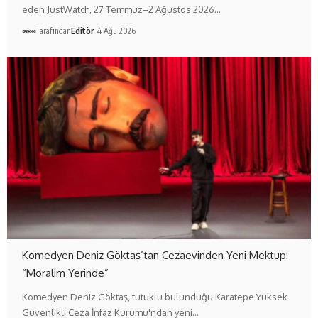
eden JustWatch, 27 Temmuz–2 Ağustos 2026…
Tarafından
Editör
4 Ağu 2026
Komedyen Deniz Göktaş’tan Cezaevinden Yeni Mektup:
“Moralim Yerinde”
Komedyen Deniz Göktaş, tutuklu bulunduğu Karatepe Yüksek
Güvenlikli Ceza İnfaz Kurumu'ndan yeni…