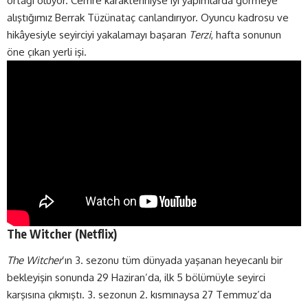
ortağı oluyor. Cemre karakteriniyse iyi yapımlarda görmeye
alıştığımız Berrak Tüzünataç canlandırıyor. Oyuncu kadrosu ve
hikâyesiyle seyirciyi yakalamayı başaran
Terzi
, hafta sonunun
öne çıkan yerli işi.
The Witcher (
Netflix
)
The Witcher
’ın 3. sezonu tüm dünyada yaşanan heyecanlı bir
bekleyişin sonunda 29 Haziran’da, ilk 5 bölümüyle seyirci
karşısına çıkmıştı. 3. sezonun 2. kısmınaysa 27 Temmuz’da