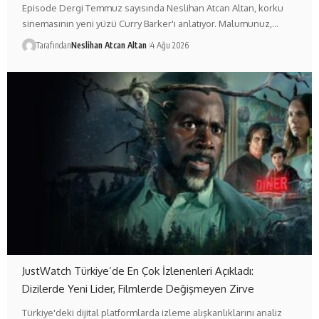
Episode Dergi Temmuz sayısında Neslihan Atcan Altan, korku
sinemasının yeni yüzü Curry Barker'ı anlatıyor. Malumunuz,…
Tarafından
Neslihan Atcan Altan
4 Ağu 2026
JustWatch Türkiye’de En Çok İzlenenleri Açıkladı:
Dizilerde Yeni Lider, Filmlerde Değişmeyen Zirve
Türkiye'deki dijital platformlarda izleme alışkanlıklarını analiz