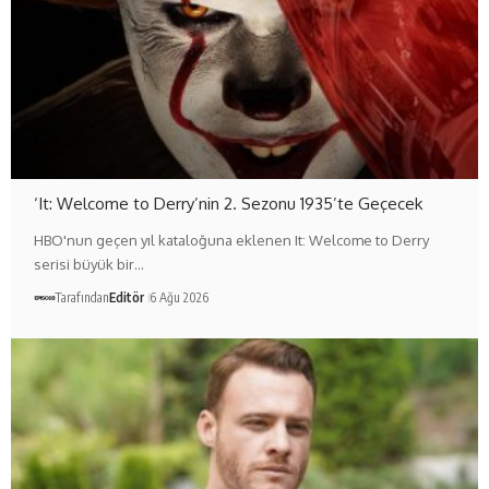
‘It: Welcome to Derry’nin 2. Sezonu 1935’te Geçecek
HBO'nun geçen yıl kataloğuna eklenen It: Welcome to Derry
serisi büyük bir…
Tarafından
Editör
6 Ağu 2026