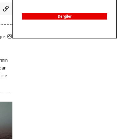
Dergiler
p et:
ının
ndan
 ise