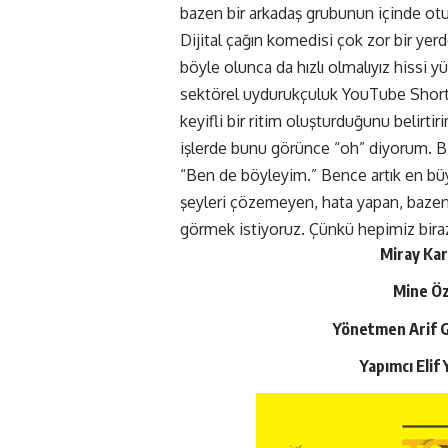
bazen bir arkadaş grubunun içinde otu
Dijital çağın komedisi çok zor bir yerd
böyle olunca da hızlı olmalıyız hissi y
sektörel uydurukçuluk YouTube Shortsl
keyifli bir ritim oluşturduğunu beli
işlerde bunu görünce “oh” diyorum. Bir
“Ben de böyleyim.” Bence artık en bü
şeyleri çözemeyen, hata yapan, bazen
görmek istiyoruz. Çünkü hepimiz biraz
Miray Kar
Mine Öz
Yönetmen Arif G
Yapımcı Elif