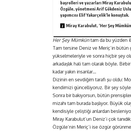
başrolleri ve yazarları Miray Karabul
Özgüle, yönetmeni Arif Gökdeniz Uslu
yapımcısı Elif Yakarçelik’le konuştuk.
Miray Karabulut, ‘Her Şey Mümkün
Her Şey Mümkün
tam da bu yüzden ilg
Tam tersine Deniz ve Meriç’in bütün çel
yükselmeleriyle ve sonra hiçbir şey o
arkadaşlık hali tam olarak böyle. Birbir
kadar yakın insanlar…
Dizinin en sevdiğim tarafı şu oldu: Mode
kendimizi güncelliyoruz. Bir şey söyl
Sonra bir bakıyorsun, bütün prensipler
mizahı tam burada başlıyor. Büyük ola
kendisiyle çeliştiği anlardan besleniyo
Miray Karabulut’un Deniz’i çok tanıdık
Özgüle’nin Meriç’i ise özgür görünme ha