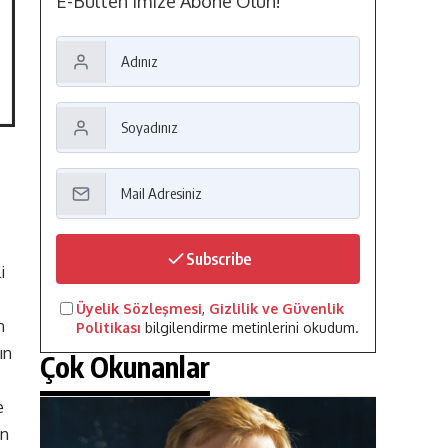
E-Bülten'imize Abone Olun!
Subscribe
i
Üyelik Sözleşmesi
,
Gizlilik ve Güvenlik
n
Politikası
bilgilendirme metinlerini okudum.
ın
Çok Okunanlar
e
en