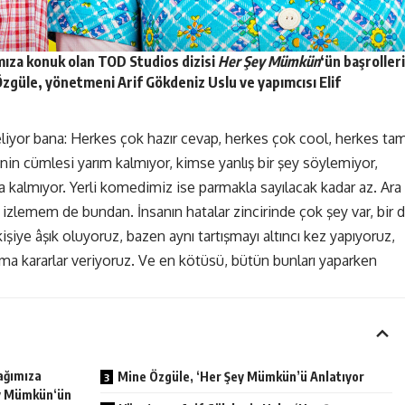
mıza konuk olan
TOD Studios
dizisi
Her Şey Mümkün
‘ün başrolleri
Özgüle, yönetmeni Arif Gökdeniz Uslu ve yapımcısı Elif
eliyor bana: Herkes çok hazır cevap, herkes çok cool, herkes ta
nin cümlesi yarım kalmıyor, kimse yanlış bir şey söylemiyor,
 kalmıyor. Yerli komedimiz ise parmakla sayılacak kadar az. Ara
zlemem de bundan. İnsanın hatalar zincirinde çok şey var, bir 
kişiye âşık oluyoruz, bazen aynı tartışmayı altıncı kez yapıyoruz,
ma kararlar veriyoruz. Ve en kötüsü, bütün bunları yaparken
ağımıza
Mine Özgüle, ‘Her Şey Mümkün’ü Anlatıyor
ey Mümkün‘ün