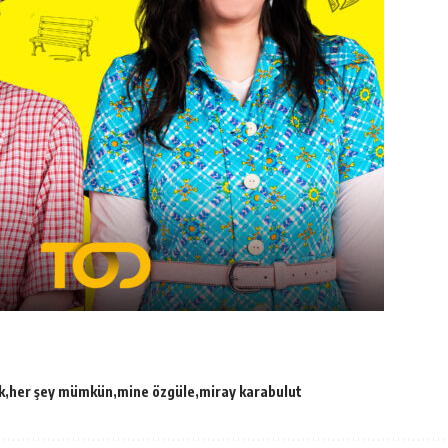
k
her şey mümkün
mine özgüle
miray karabulut