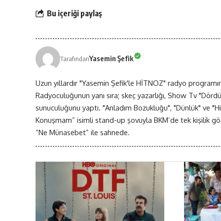
Bu içeriği paylaş
Yasemin Şefik
Tarafından
Uzun yıllardır "Yasemin Şefik'le HİTNOZ" radyo programını 
Radyoculuğunun yanı sıra; skeç yazarlığı, Show Tv "Dördü
sunuculuğunu yaptı. "Anladım Bozukluğu", "Dünlük" ve "Hiç K
Konuşmam” isimli stand-up şovuyla BKM’de tek kişilik göst
“Ne Münasebet” ile sahnede.