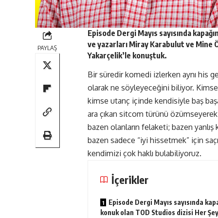
Episode Dergi
Mayıs
sayısında kapağı
ve yazarları Miray Karabulut ve Mine 
PAYLAŞ
Yakarçelik’le konuştuk.
Bir süredir komedi izlerken aynı his g
olarak ne söyleyeceğini biliyor. Kimse
kimse utanç içinde kendisiyle baş başa
ara çıkan sitcom türünü özümseyerek i
bazen olanların felaketi; bazen yanlış 
bazen sadece “iyi hissetmek” için saç
kendimizi çok haklı bulabiliyoruz.
İçerikler
Episode Dergi Mayıs sayısında kap
konuk olan TOD Studios dizisi Her Ş