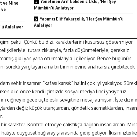
Yönetmen Arif Gökdeniz Uslu, ‘Her Şey
ut ve Mine
Mümkün’ü Anlatıyor
 ve
Yapımcı Elif Yakarçelik, ‘Her Şey Mümkün’ü
Anlatıyor
’ü Anlatıyor
imi çekti. Çünkü bu dizi, karakterlerini kusursuz göstermiyor.
işkileriyle, tutarsızlıklarıyla, fazla düşünmeleriyle, gereksiz
lmamış gibi yan yana oturmalarıyla ilgileniyor. Bence bugünün
ini sürekli yargılayan ama birbirinin evine anahtarsız girebilecek
rn şehir insanının “kafası karışık” halini çok iyi yakalıyor. Sürekl
erken bile önce kendi içimizde sosyal medya linci yaşıyoruz.
ini çiğneyip gece üçte eski sevgiline mesaj atmışsın. İşte dizini
ylardan değil; küçük utançlardan, gündelik saçmalıklardan, insan
r.
 bir karakter. Kontrol etmeye çalıştıkça dağılan insanlardan. Min
liyle duygusal bağ arayışı arasında gidip geliyor. İkisini izlerk