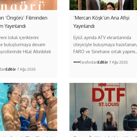
ın ‘Öngörü’ Filminden
‘Mercan Köşk’ün Ana Afişi
ım Yayınlandı
Yayınlandı
eni lokal içeriklerini
Eylül ayında ATV ekranlarında
erle buluşturmaya devam
izleyiciyle buluşmaya hazırlanan
şrollerinde Hilal Altınbilek
FARO ve Sinehane ortak yapımı
Tarafından
Editör
7 Ağu 2026
ndan
Editör
7 Ağu 2026