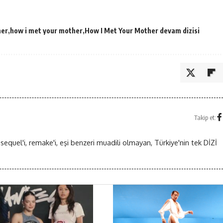
her
how i met your mother
How I Met Your Mother devam dizisi
Takip et:
 sequel'i, remake'i, eşi benzeri muadili olmayan, Türkiye'nin tek DİZİ