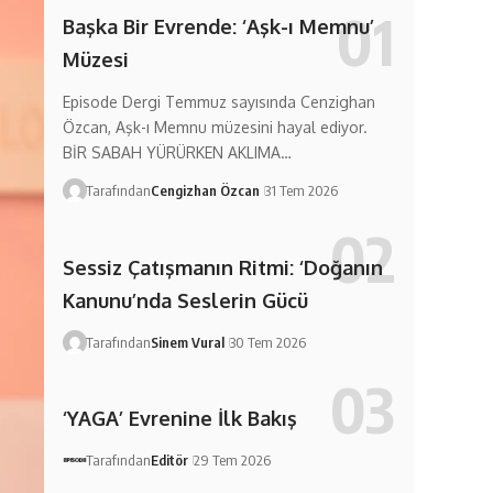
Başka Bir Evrende: ‘Aşk-ı Memnu’
Müzesi
Episode Dergi Temmuz sayısında Cenzighan
Özcan, Aşk-ı Memnu müzesini hayal ediyor.
BİR SABAH YÜRÜRKEN AKLIMA…
Tarafından
Cengizhan Özcan
31 Tem 2026
Sessiz Çatışmanın Ritmi: ‘Doğanın
Kanunu’nda Seslerin Gücü
Tarafından
Sinem Vural
30 Tem 2026
‘YAGA’ Evrenine İlk Bakış
Tarafından
Editör
29 Tem 2026