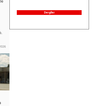
De
Dergiler
ı.
2026
a