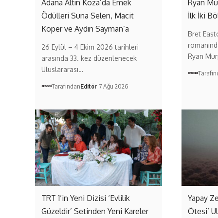
Adana Altın Koza’da Emek
Ryan Mur
Ödülleri Suna Selen, Macit
İlk İki 
Koper ve Aydın Sayman’a
Bret East
romanınd
26 Eylül – 4 Ekim 2026 tarihleri
Ryan Murp
arasında 33. kez düzenlenecek
Uluslararası…
Tarafı
Tarafından
Editör
7 Ağu 2026
TRT 1’in Yeni Dizisi ‘Evlilik
Yapay Ze
Güzeldir’ Setinden Yeni Kareler
Ötesi’ Ul