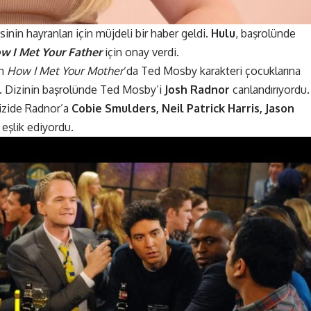
sinin hayranları için müjdeli bir haber geldi.
Hulu
, başrolünde
w I Met Your Father
için
onay verdi
.
an
How I Met Your Mother
‘da Ted Mosby karakteri çocuklarına
rdu. Dizinin başrolünde Ted Mosby’i
Josh Radnor
canlandırıyordu.
dizide Radnor’a
Cobie Smulders, Neil Patrick Harris, Jason
 eşlik ediyordu.