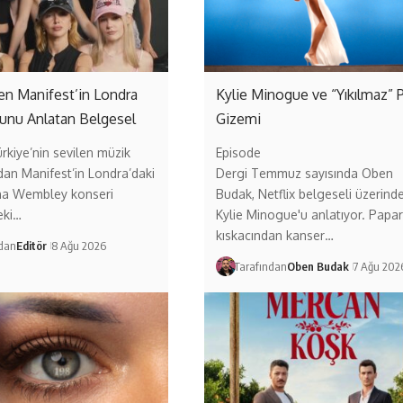
ten Manifest’in Londra
Kylie Minogue ve “Yıkılmaz” 
unu Anlatan Belgesel
Gizemi
ürkiye’nin sevilen müzik
Episode
dan Manifest’in Londra’daki
Dergi Temmuz sayısında Oben
a Wembley konseri
Budak, Netflix belgeseli üzerind
eki…
Kylie Minogue'u anlatıyor. Papar
kıskacından kanser…
ndan
Editör
8 Ağu 2026
Tarafından
Oben Budak
7 Ağu 202