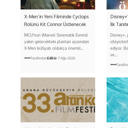
X-Men’in Yeni Filminde Cyclops
Disney+’
Rolünü Kit Connor Üstlenecek
İlk Tanıt
MCU'nun (Marvel Sinematik Evreni)
Disney+, y
yakın gelecekteki planları açısından
izleyicil
X-Men külliyatı oldukça önemli…
ediyor. Ba
ve…
Tarafından
Editör
7 Ağu 2026
Tarafı