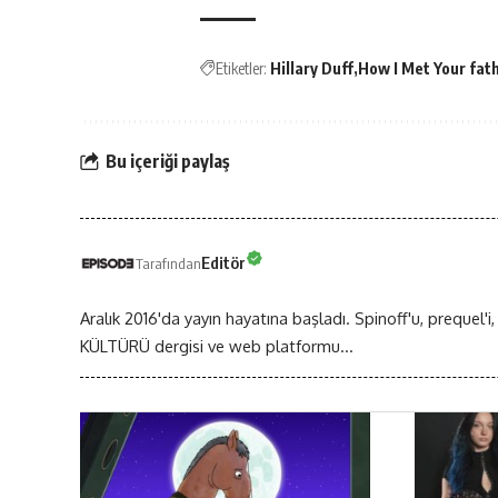
Etiketler:
Hillary Duff
How I Met Your fat
Bu içeriği paylaş
Editör
Tarafından
Aralık 2016'da yayın hayatına başladı. Spinoff'u, prequel'i,
KÜLTÜRÜ dergisi ve web platformu...