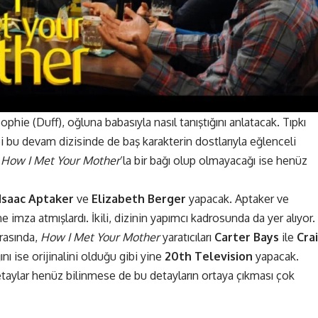
ophie (Duff), oğluna babasıyla nasıl tanıştığını anlatacak. Tıpkı
i bu devam dizisinde de baş karakterin dostlarıyla eğlenceli
n
How I Met Your Mother
‘la bir bağı olup olmayacağı ise henüz
Isaac Aptaker
ve
Elizabeth Berger
yapacak. Aptaker ve
e imza atmışlardı. İkili, dizinin yapımcı kadrosunda da yer alıyor.
arasında,
How I Met Your Mother
yaratıcıları
Carter Bays
ile
Cra
ını ise orijinalini olduğu gibi yine
20th Television
yapacak.
etaylar henüz bilinmese de bu detayların ortaya çıkması çok