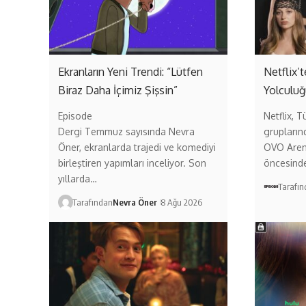
Ekranların Yeni Trendi: “Lütfen
Netflix’
Biraz Daha İçimiz Şişsin”
Yolculuğ
Episode
Netflix, T
Dergi Temmuz sayısında Nevra
grupların
Öner, ekranlarda trajedi ve komediyi
OVO Aren
birleştiren yapımları inceliyor. Son
öncesind
yıllarda…
Tarafı
Tarafından
Nevra Öner
8 Ağu 2026