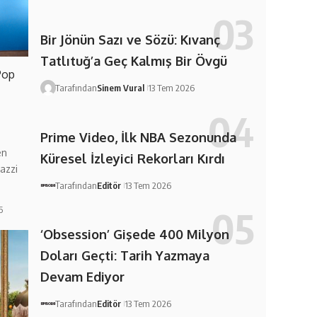
Bir Jönün Sazı ve Sözü: Kıvanç
Tatlıtuğ’a Geç Kalmış Bir Övgü
Pop
Tarafından
Sinem Vural
13 Tem 2026
Prime Video, İlk NBA Sezonunda
en
Küresel İzleyici Rekorları Kırdı
azzi
Tarafından
Editör
13 Tem 2026
6
‘Obsession’ Gişede 400 Milyon
Doları Geçti: Tarih Yazmaya
Devam Ediyor
Tarafından
Editör
13 Tem 2026