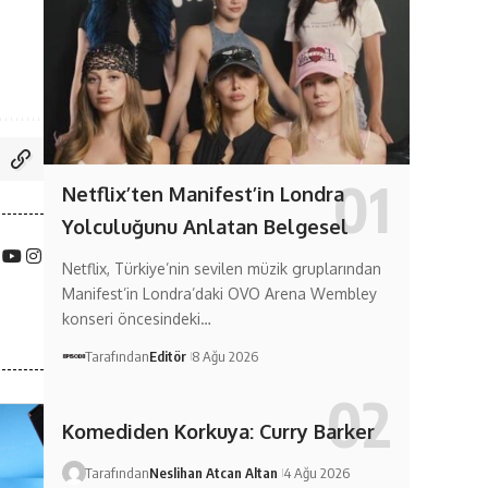
Netflix’ten Manifest’in Londra
Yolculuğunu Anlatan Belgesel
Netflix, Türkiye’nin sevilen müzik gruplarından
Manifest’in Londra’daki OVO Arena Wembley
konseri öncesindeki…
Tarafından
Editör
8 Ağu 2026
Komediden Korkuya: Curry Barker
Tarafından
Neslihan Atcan Altan
4 Ağu 2026