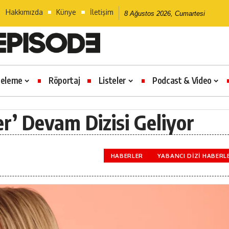
Hakkımızda
Künye
İletişim
8 Ağustos 2026, Cumartesi
celeme
Röportaj
Listeler
Podcast & Video
r’ Devam Dizisi Geliyor
HABERLER
YABANCI DIZI HABERL