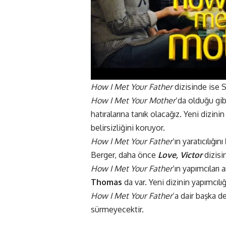
How I Met Your Father
dizisinde ise S
How I Met Your Mother
‘da olduğu gib
hatıralarına tanık olacağız. Yeni dizini
belirsizliğini koruyor.
How I Met Your Father
‘ın yaratıcılığını
Berger, daha önce
Love, Victor
dizisin
How I Met Your Father
‘ın yapımcıları 
Thomas
da var. Yeni dizinin yapımcılığ
How I Met Your Father
‘a dair başka d
sürmeyecektir.