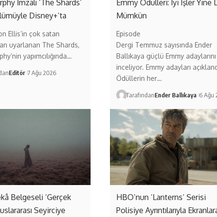
phy İmzalı ‘The Shards’
Emmy Ödülleri: İyi İşler Yine 
Bölümüyle Disney+’ta
Mümkün
on Ellis’in çok satan
Episode
an uyarlanan The Shards,
Dergi Temmuz sayısında Ender
hy’nin yapımcılığında…
Ballıkaya güçlü Emmy adaylarını
inceliyor. Emmy adayları açıkland
ndan
Editör
7 Ağu 2026
Ödüllerin her…
Tarafından
Ender Ballıkaya
6 Ağu 
kâ Belgeseli ‘Gerçek
HBO’nun ‘Lanterns’ Serisi
uslararası Seyirciye
Polisiye Ayrıntılarıyla Ekranlar