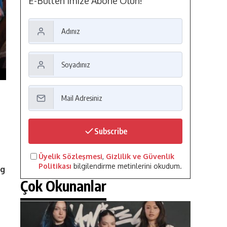
E-Bülten'imize Abone Olun!
Subscribe
Üyelik Sözleşmesi
,
Gizlilik ve Güvenlik
Politikası
bilgilendirme metinlerini okudum.
ig
Çok Okunanlar