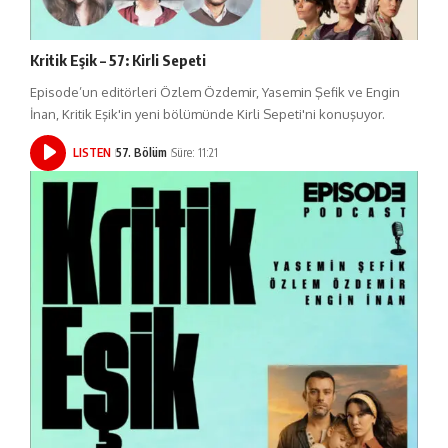
Kritik Eşik – 57: Kirli Sepeti
Episode’un editörleri Özlem Özdemir, Yasemin Şefik ve Engin
İnan, Kritik Eşik'in yeni bölümünde Kirli Sepeti'ni konuşuyor.
LISTEN
57. Bölüm
Süre: 11:21