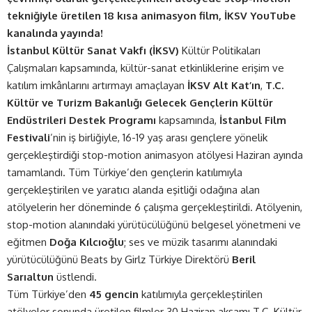
tekniğiyle üretilen 18 kısa animasyon film, İKSV YouTube
kanalında yayında!
İstanbul Kültür Sanat Vakfı (İKSV)
Kültür Politikaları
Çalışmaları kapsamında, kültür-sanat etkinliklerine erişim ve
katılım imkânlarını artırmayı amaçlayan
İKSV Alt Kat’ın
,
T.C.
Kültür ve Turizm Bakanlığı
Gelecek Gençlerin Kültür
Endüstrileri Destek Programı
kapsamında,
İstanbul Film
Festivali
’nin iş birliğiyle, 16-19 yaş arası gençlere yönelik
gerçekleştirdiği stop-motion animasyon atölyesi Haziran ayında
tamamlandı. Tüm Türkiye’den gençlerin katılımıyla
gerçekleştirilen ve yaratıcı alanda eşitliği odağına alan
atölyelerin her döneminde 6 çalışma gerçekleştirildi. Atölyenin,
stop-motion alanındaki yürütücülüğünü belgesel yönetmeni ve
eğitmen
Doğa Kılcıoğlu
; ses ve müzik tasarımı alanındaki
yürütücülüğünü Beats by Girlz Türkiye Direktörü
Beril
Sarıaltun
üstlendi.
Tüm Türkiye’den
45 gencin
katılımıyla gerçekleştirilen
atölyeler sonunda üretilen filmler 30 Haziran akşamı T.C. Kültür