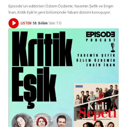
Episode’un editörleri Özlem Özdemir, Yasemin Şefik ve Engin
İnan, Kritik Eşik'in yeni bölümünde Yabani dizisini konuşuyor.
LISTEN
58. Bölüm
Süre: 7:13