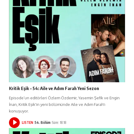
Kritik Eşik – 54: Aile ve Adım Farah Yeni Sezon
Episode’un editörleri Özlem Özdemir, Yasemin Şefik ve Engin
İnan, Kritik Eşik'in yeni bölümünde Aile ve Adım Farah'ı
konuşuyor.
LISTEN
54. Bölüm
Süre: 18:18