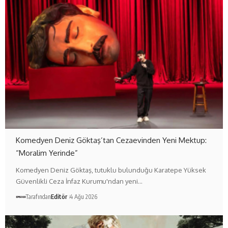
Komedyen Deniz Göktaş’tan Cezaevinden Yeni Mektup:
“Moralim Yerinde”
Komedyen Deniz Göktaş, tutuklu bulunduğu Karatepe Yüksek
Güvenlikli Ceza İnfaz Kurumu'ndan yeni…
Tarafından
Editör
4 Ağu 2026