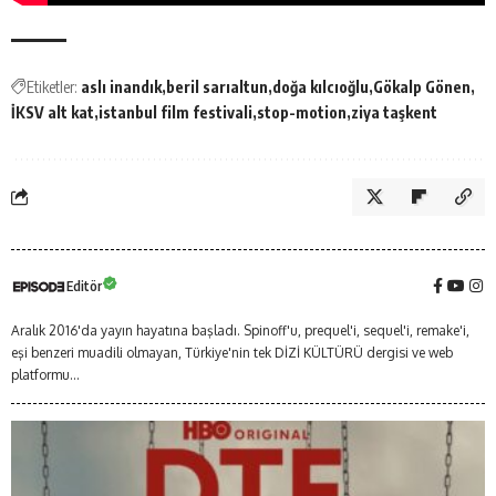
Etiketler:
aslı inandık
beril sarıaltun
doğa kılcıoğlu
Gökalp Gönen
İKSV alt kat
istanbul film festivali
stop-motion
ziya taşkent
Editör
Aralık 2016'da yayın hayatına başladı. Spinoff'u, prequel'i, sequel'i, remake'i,
eşi benzeri muadili olmayan, Türkiye'nin tek DİZİ KÜLTÜRÜ dergisi ve web
platformu...