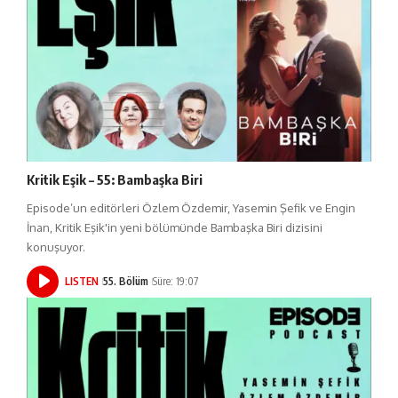
Kritik Eşik – 55: Bambaşka Biri
Episode’un editörleri Özlem Özdemir, Yasemin Şefik ve Engin
İnan, Kritik Eşik'in yeni bölümünde Bambaşka Biri dizisini
konuşuyor.
LISTEN
55. Bölüm
Süre: 19:07