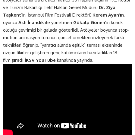
ve Turizm Bakanlığı Telif Hakları Genel Müdürü
Dr. Ziya
Taşkent
’in, İstanbul Film Festivali Direktörü
Kerem Ayan’ın
,
oyuncu
Aslı İnandık
ile yönetmen
Gökalp Gönen
’in konuk
olduğu çevrimiçi bir galada gösterildi. Atölyeler boyunca stop-
motion animasyon türünün güncel örneklerini izleyerek farklı
teknikleri öğrenip, “yaratıcı alanda eşitlik” teması ekseninde
özgün fikirler geliştiren genç katılımcıların hazırladıkları 18
film
şimdi
İKSV YouTube
kanalında yayında.