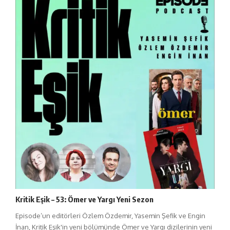
Kritik Eşik – 53: Ömer ve Yargı Yeni Sezon
Episode’un editörleri Özlem Özdemir, Yasemin Şefik ve Engin
İnan, Kritik Eşik'in yeni bölümünde Ömer ve Yargı dizilerinin yeni