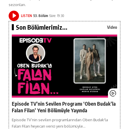
sezonları.
LISTEN
53. Bölüm
Süre: 19:30
Son Bölümlerimiz...
Video
Episode TV’nin Sevilen Programı ‘Oben Budak’la
Falan Filan’ Yeni Bölümüyle Yayında
Episode TV’nin sevilen programlarından Oben Budak'la
Falan Filan heyecan verici yeni bölümüyle…