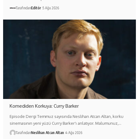
Tarafından
Editör
5 Ağu 2026
Komediden Korkuya: Curry Barker
Episode Dergi Temmuz sayısında Neslihan Atcan Altan, korku
sinemasının yeni yüzü Curry Barker'ı anlatıyor. Malumunuz,…
Tarafından
Neslihan Atcan Altan
4 Ağu 2026