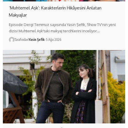
‘Muhtemel Aşk’: Karakterlerin Hikâyesini Anlatan
Makyajlar
Episode Dergi Temmuz sayısında Yasin Şefik, Show TV'nin yeni
dizisi Muhtemel Aşk'taki makyaj tercihlerini inceliyor.…
Tarafından
Yasin Şefik
5 Ağu 2026