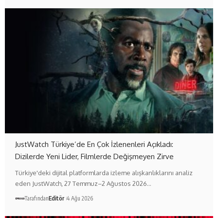
JustWatch Türkiye’de En Çok İzlenenleri Açıkladı:
Dizilerde Yeni Lider, Filmlerde Değişmeyen Zirve
Türkiye'deki dijital platformlarda izleme alışkanlıklarını analiz
eden JustWatch, 27 Temmuz–2 Ağustos 2026…
Tarafından
Editör
4 Ağu 2026