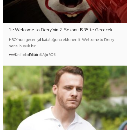
‘It: Welcome to Derry’nin 2. Sezonu 1935’te Geçecek
HBO'nun geçen yıl kataloğuna eklenen It: Welcome to Derry
serisi büyük bir…
Tarafından
Editör
6 Ağu 2026