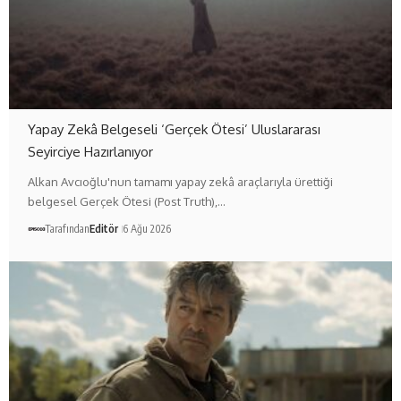
Yapay Zekâ Belgeseli ‘Gerçek Ötesi’ Uluslararası
Seyirciye Hazırlanıyor
Alkan Avcıoğlu'nun tamamı yapay zekâ araçlarıyla ürettiği
belgesel Gerçek Ötesi (Post Truth),…
Tarafından
Editör
6 Ağu 2026