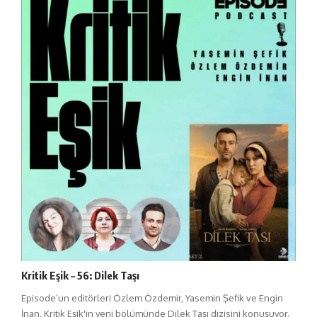
Kritik Eşik – 56: Dilek Taşı
Episode’un editörleri Özlem Özdemir, Yasemin Şefik ve Engin
İnan, Kritik Eşik'in yeni bölümünde Dilek Taşı dizisini konuşuyor.