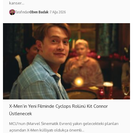
kanser…
Tarafından
Oben Budak
7 Ağu 2026
X-Men’in Yeni Filminde Cyclops Rolünü Kit Connor
Üstlenecek
MCU'nun (Marvel Sinematik Evreni) yakın gelecekteki planları
açısından X-Men külliyatı oldukça önemli…