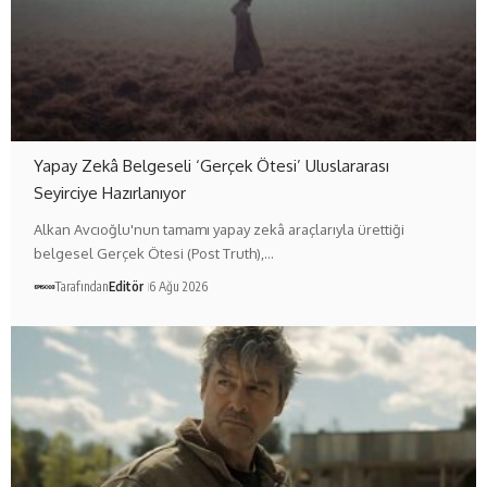
Yapay Zekâ Belgeseli ‘Gerçek Ötesi’ Uluslararası
Seyirciye Hazırlanıyor
Alkan Avcıoğlu'nun tamamı yapay zekâ araçlarıyla ürettiği
belgesel Gerçek Ötesi (Post Truth),…
Tarafından
Editör
6 Ağu 2026