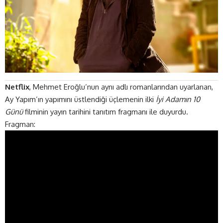
Netflix
, Mehmet Eroğlu’nun aynı adlı romanlarından uyarlanan,
Ay Yapım’ın yapımını üstlendiği üçlemenin ilki
İyi Adamın 10
Günü
filminin yayın tarihini tanıtım fragmanı ile duyurdu.
Fragman: