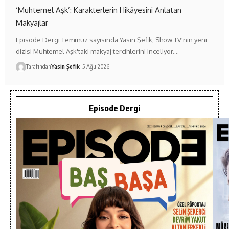
‘Muhtemel Aşk’: Karakterlerin Hikâyesini Anlatan
Makyajlar
Episode Dergi Temmuz sayısında Yasin Şefik, Show TV'nin yeni
dizisi Muhtemel Aşk'taki makyaj tercihlerini inceliyor.…
Tarafından
Yasin Şefik
5 Ağu 2026
Episode Dergi