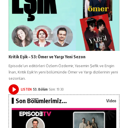
Kritik Eşik – 53: Ömer ve Yargı Yeni Sezon
Episode’un editörleri Özlem Özdemir, Yasemin Şefik ve Engin
İnan, Kritik Eşik'in yeni bölümünde Ömer ve Yargı dizilerinin yeni
sezonları.
LISTEN
53. Bölüm
Süre: 19:30
Son Bölümlerimiz...
Video