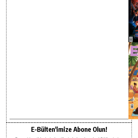
E-Bülten'imize Abone Olun!