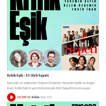
Kritik Eşik – 57: Kirli Sepeti
Episode’un editörleri Özlem Özdemir, Yasemin Şefik ve Engin
İnan, Kritik Eşik'in yeni bölümünde Kirli Sepeti'ni konuşuyor.
LISTEN
57. Bölüm
Süre: 11:21