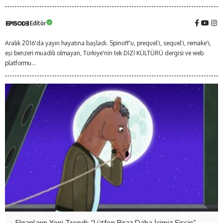
Editör
Aralık 2016'da yayın hayatına başladı. Spinoff'u, prequel'i, sequel'i, remake'i,
eşi benzeri muadili olmayan, Türkiye'nin tek DİZİ KÜLTÜRÜ dergisi ve web
platformu...
Ekranların Yeni Trendi: “Lütfen Biraz Daha İçimiz Şişsin”