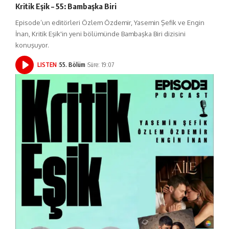
Kritik Eşik – 55: Bambaşka Biri
Episode’un editörleri Özlem Özdemir, Yasemin Şefik ve Engin
İnan, Kritik Eşik'in yeni bölümünde Bambaşka Biri dizisini
konuşuyor.
LISTEN
55. Bölüm
Süre: 19:07