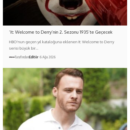
‘It: Welcome to Derry’nin 2. Sezonu 1935’te Geçecek
HBO'nun geçen yıl kataloğuna eklenen It: Welcome to Derry
serisi büyük bir…
Tarafından
Editör
6 Ağu 2026