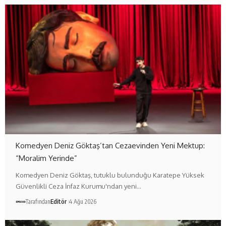
Komedyen Deniz Göktaş’tan Cezaevinden Yeni Mektup:
“Moralim Yerinde”
Komedyen Deniz Göktaş, tutuklu bulunduğu Karatepe Yüksek
Güvenlikli Ceza İnfaz Kurumu'ndan yeni…
Tarafından
Editör
4 Ağu 2026