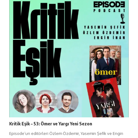
Kritik Eşik – 53: Ömer ve Yargı Yeni Sezon
Episode’un editörleri Özlem Özdemir, Yasemin Şefik ve Engin