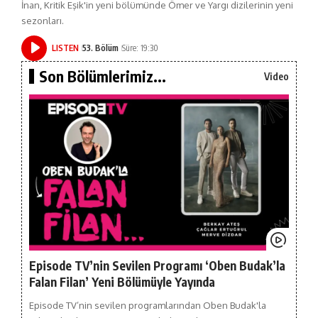
İnan, Kritik Eşik'in yeni bölümünde Ömer ve Yargı dizilerinin yeni
sezonları.
LISTEN
53. Bölüm
Süre: 19:30
Son Bölümlerimiz...
Video
Episode TV’nin Sevilen Programı ‘Oben Budak’la
Falan Filan’ Yeni Bölümüyle Yayında
Episode TV’nin sevilen programlarından Oben Budak'la