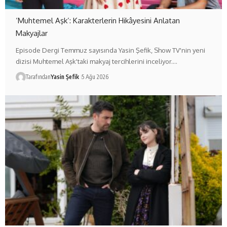
‘Muhtemel Aşk’: Karakterlerin Hikâyesini Anlatan
Makyajlar
Episode Dergi Temmuz sayısında Yasin Şefik, Show TV'nin yeni
dizisi Muhtemel Aşk'taki makyaj tercihlerini inceliyor.…
Tarafından
Yasin Şefik
5 Ağu 2026