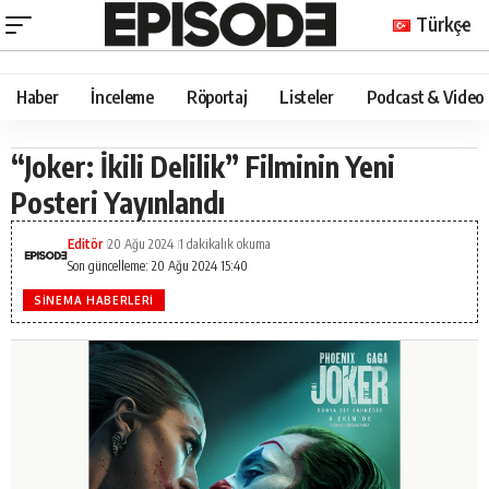
Türkçe
Haber
İnceleme
Röportaj
Listeler
Podcast & Video
“Joker: İkili Delilik” Filminin Yeni
Posteri Yayınlandı
Editör
20 Ağu 2024
1 dakikalık okuma
Son güncelleme: 20 Ağu 2024 15:40
SINEMA HABERLERI