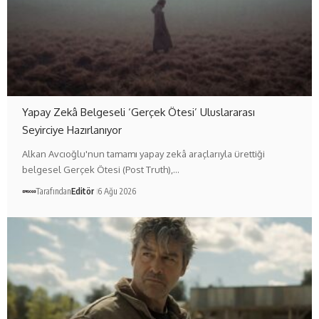
Yapay Zekâ Belgeseli ‘Gerçek Ötesi’ Uluslararası
Seyirciye Hazırlanıyor
Alkan Avcıoğlu'nun tamamı yapay zekâ araçlarıyla ürettiği
belgesel Gerçek Ötesi (Post Truth),…
Tarafından
Editör
6 Ağu 2026