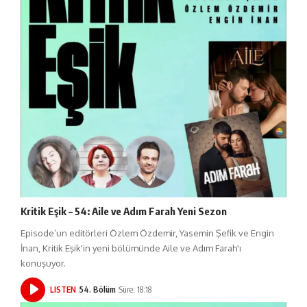
Kritik Eşik – 54: Aile ve Adım Farah Yeni Sezon
Episode’un editörleri Özlem Özdemir, Yasemin Şefik ve Engin
İnan, Kritik Eşik'in yeni bölümünde Aile ve Adım Farah'ı
konuşuyor.
LISTEN
54. Bölüm
Süre: 18:18