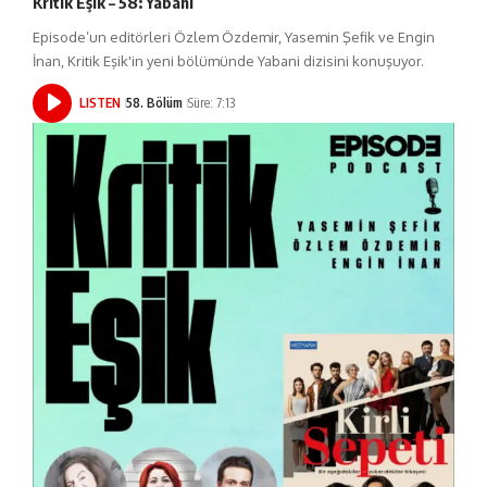
Kritik Eşik – 58: Yabani
Episode’un editörleri Özlem Özdemir, Yasemin Şefik ve Engin
İnan, Kritik Eşik'in yeni bölümünde Yabani dizisini konuşuyor.
LISTEN
58. Bölüm
Süre: 7:13