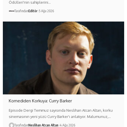
Ödülleri'nin sahiplerini…
Tarafından
Editör
5 Ağu 2026
Komediden Korkuya: Curry Barker
Episode Dergi Temmuz sayısında Neslihan Atcan Altan, korku
sinemasının yeni yüzü Curry Barker'ı anlatıyor. Malumunuz,…
Tarafından
Neslihan Atcan Altan
4 Ağu 2026