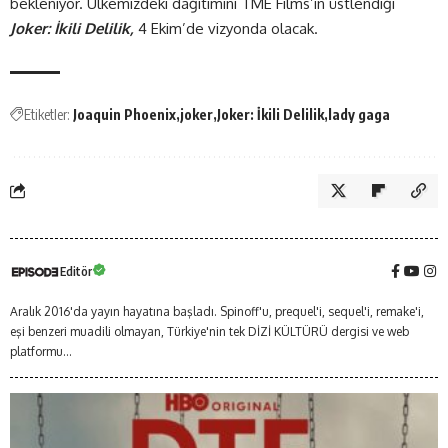
bekleniyor. Ülkemizdeki dağıtımını TME Films’in üstlendiği
Joker: İkili Delilik,
4 Ekim’de vizyonda olacak.
Etiketler:
Joaquin Phoenix
joker
Joker: İkili Delilik
lady gaga
Editör
Aralık 2016'da yayın hayatına başladı. Spinoff'u, prequel'i, sequel'i, remake'i,
eşi benzeri muadili olmayan, Türkiye'nin tek DİZİ KÜLTÜRÜ dergisi ve web
platformu...