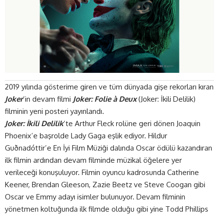
2019 yılında gösterime giren ve tüm dünyada gişe rekorları kıran
Joker
’in devam filmi
Joker: Folie à Deux
(Joker: İkili Delilik)
filminin yeni posteri yayınlandı.
Joker: İkili Delilik
’te Arthur Fleck rolüne geri dönen Joaquin
Phoenix’e başrolde Lady Gaga eşlik ediyor. Hildur
Guðnadóttir’e En İyi Film Müziği dalında Oscar ödülü kazandıran
ilk filmin ardından devam filminde müzikal öğelere yer
verileceği konuşuluyor. Filmin oyuncu kadrosunda Catherine
Keener, Brendan Gleeson, Zazie Beetz ve Steve Coogan gibi
Oscar ve Emmy adayı isimler bulunuyor. Devam filminin
yönetmen koltuğunda ilk filmde olduğu gibi yine Todd Phillips