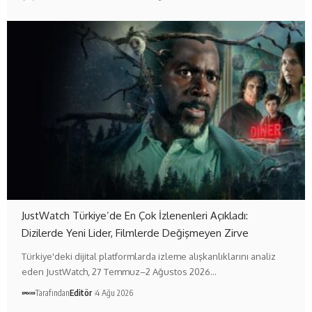
JustWatch Türkiye’de En Çok İzlenenleri Açıkladı:
Dizilerde Yeni Lider, Filmlerde Değişmeyen Zirve
Türkiye'deki dijital platformlarda izleme alışkanlıklarını analiz
eden JustWatch, 27 Temmuz–2 Ağustos 2026…
Tarafından
Editör
4 Ağu 2026