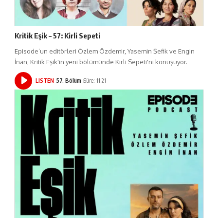
Kritik Eşik – 57: Kirli Sepeti
Episode’un editörleri Özlem Özdemir, Yasemin Şefik ve Engin
İnan, Kritik Eşik'in yeni bölümünde Kirli Sepeti'ni konuşuyor.
LISTEN
57. Bölüm
Süre: 11:21