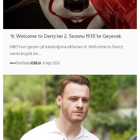
‘It: Welcome to Derry’nin 2. Sezonu 1935’te Geçecek
HBO'nun geçen yıl kataloğuna eklenen It: Welcome to Derry
serisi büyük bir…
Tarafından
Editör
6 Ağu 2026