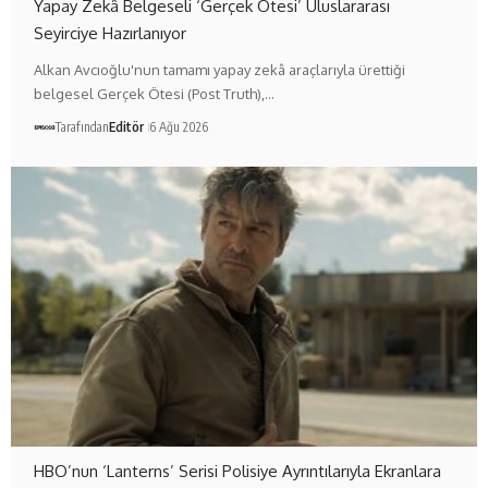
Yapay Zekâ Belgeseli ‘Gerçek Ötesi’ Uluslararası
Seyirciye Hazırlanıyor
Alkan Avcıoğlu'nun tamamı yapay zekâ araçlarıyla ürettiği
belgesel Gerçek Ötesi (Post Truth),…
Tarafından
Editör
6 Ağu 2026
HBO’nun ‘Lanterns’ Serisi Polisiye Ayrıntılarıyla Ekranlara