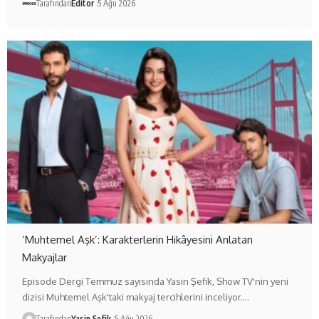
Tarafından
Editör
5 Ağu 2026
‘Muhtemel Aşk’: Karakterlerin Hikâyesini Anlatan
Makyajlar
Episode Dergi Temmuz sayısında Yasin Şefik, Show TV'nin yeni
dizisi Muhtemel Aşk'taki makyaj tercihlerini inceliyor.…
Tarafından
Yasin Şefik
5 Ağu 2026