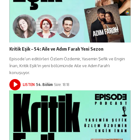
Kritik Eşik – 54: Aile ve Adım Farah Yeni Sezon
Episode’un editörleri Özlem Özdemir, Yasemin Şefik ve Engin
İnan, Kritik Eşik'in yeni bölümünde Aile ve Adım Farah'ı
konuşuyor.
LISTEN
54. Bölüm
Süre: 18:18