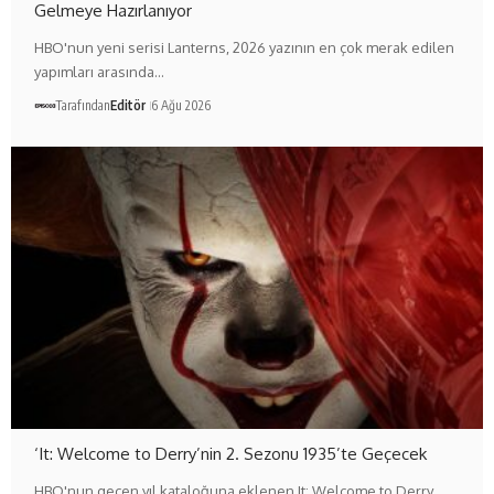
Gelmeye Hazırlanıyor
HBO'nun yeni serisi Lanterns, 2026 yazının en çok merak edilen
yapımları arasında…
Tarafından
Editör
6 Ağu 2026
‘It: Welcome to Derry’nin 2. Sezonu 1935’te Geçecek
HBO'nun geçen yıl kataloğuna eklenen It: Welcome to Derry