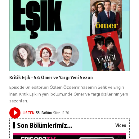
Kritik Eşik – 53: Ömer ve Yargı Yeni Sezon
Episode’un editörleri Özlem Özdemir, Yasemin Şefik ve Engin
İnan, Kritik Eşik'in yeni bölümünde Ömer ve Yargı dizilerinin yeni
sezonları.
LISTEN
53. Bölüm
Süre: 19:30
Son Bölümlerimiz...
Video