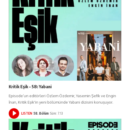
Kritik Eşik – 58: Yabani
Episode’un editörleri Özlem Özdemir, Yasemin Şefik ve Engin
İnan, Kritik Eşik'in yeni bölümünde Yabani dizisini konuşuyor.
LISTEN
58. Bölüm
Süre: 7:13