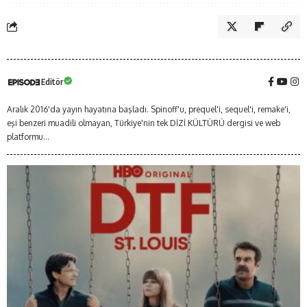
Editör
Aralık 2016'da yayın hayatına başladı. Spinoff'u, prequel'i, sequel'i, remake'i,
eşi benzeri muadili olmayan, Türkiye'nin tek DİZİ KÜLTÜRÜ dergisi ve web
platformu...