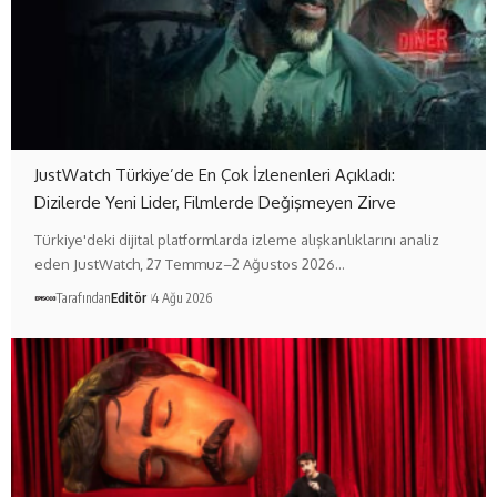
JustWatch Türkiye’de En Çok İzlenenleri Açıkladı:
Dizilerde Yeni Lider, Filmlerde Değişmeyen Zirve
Türkiye'deki dijital platformlarda izleme alışkanlıklarını analiz
eden JustWatch, 27 Temmuz–2 Ağustos 2026…
Tarafından
Editör
4 Ağu 2026