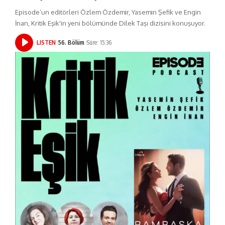
Episode’un editörleri Özlem Özdemir, Yasemin Şefik ve Engin
İnan, Kritik Eşik'in yeni bölümünde Dilek Taşı dizisini konuşuyor.
LISTEN
56. Bölüm
Süre: 15:36