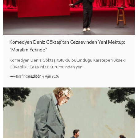
Komedyen Deniz Göktaş’tan Cezaevinden Yeni Mektup:
“Moralim Yerinde”
Komedyen Deniz Göktaş, tutuklu bulunduğu Karatepe Yüksek
Güvenlikli Ceza İnfaz Kurumu'ndan yeni…
Tarafından
Editör
4 Ağu 2026