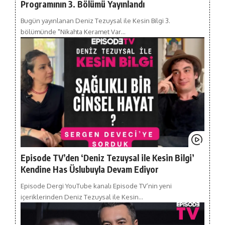
Programının 3. Bölümü Yayınlandı
Bugün yayınlanan Deniz Tezuysal ile Kesin Bilgi 3.
bölümünde "Nikahta Keramet Var…
Episode TV’den ‘Deniz Tezuysal ile Kesin Bilgi’
Kendine Has Üslubuyla Devam Ediyor
Episode Dergi YouTube kanalı Episode TV’nin yeni
içeriklerinden Deniz Tezuysal ile Kesin…