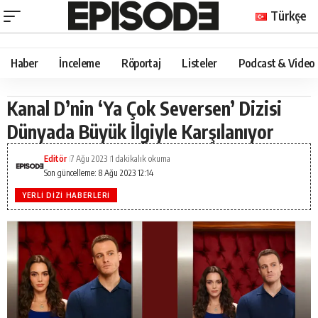
Türkçe
Haber
İnceleme
Röportaj
Listeler
Podcast & Video
Kanal D’nin ‘Ya Çok Seversen’ Dizisi
Dünyada Büyük İlgiyle Karşılanıyor
Editör
7 Ağu 2023
1 dakikalık okuma
Son güncelleme: 8 Ağu 2023 12:14
YERLI DIZI HABERLERI