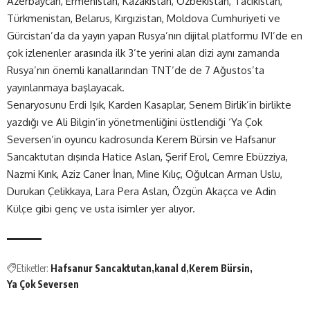
Azerbaycan, Ermenistan, Kazakistan, Özbekistan, Tacikistan,
Türkmenistan, Belarus, Kırgızistan, Moldova Cumhuriyeti ve
Gürcistan’da da yayın yapan Rusya’nın dijital platformu IVI’de en
çok izlenenler arasında ilk 3’te yerini alan dizi aynı zamanda
Rusya’nın önemli kanallarından TNT’de de 7 Ağustos’ta
yayınlanmaya başlayacak.
Senaryosunu Erdi Işık, Karden Kasaplar, Senem Birlik’in birlikte
yazdığı ve Ali Bilgin’in yönetmenliğini üstlendiği ‘Ya Çok
Seversen’in oyuncu kadrosunda Kerem Bürsin ve Hafsanur
Sancaktutan dışında Hatice Aslan, Şerif Erol, Cemre Ebüzziya,
Nazmi Kırık, Aziz Caner İnan, Mine Kılıç, Oğulcan Arman Uslu,
Durukan Çelikkaya, Lara Pera Aslan, Özgün Akaçca ve Adin
Külçe gibi genç ve usta isimler yer alıyor.
Etiketler:
Hafsanur Sancaktutan
kanal d
Kerem Bürsin
Ya Çok Seversen