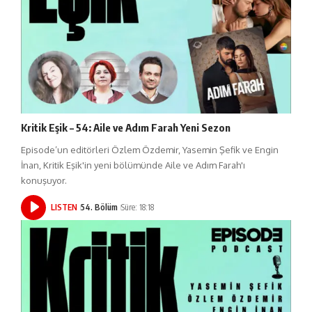
Kritik Eşik – 54: Aile ve Adım Farah Yeni Sezon
Episode’un editörleri Özlem Özdemir, Yasemin Şefik ve Engin
İnan, Kritik Eşik'in yeni bölümünde Aile ve Adım Farah'ı
konuşuyor.
LISTEN
54. Bölüm
Süre: 18:18