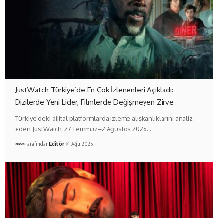
JustWatch Türkiye’de En Çok İzlenenleri Açıkladı:
Dizilerde Yeni Lider, Filmlerde Değişmeyen Zirve
Türkiye'deki dijital platformlarda izleme alışkanlıklarını analiz
eden JustWatch, 27 Temmuz–2 Ağustos 2026…
Tarafından
Editör
4 Ağu 2026