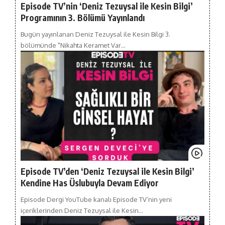
Episode TV’nin ‘Deniz Tezuysal ile Kesin Bilgi’
Programının 3. Bölümü Yayınlandı
Bugün yayınlanan Deniz Tezuysal ile Kesin Bilgi 3.
bölümünde "Nikahta Keramet Var…
Episode TV’den ‘Deniz Tezuysal ile Kesin Bilgi’
Kendine Has Üslubuyla Devam Ediyor
Episode Dergi YouTube kanalı Episode TV’nin yeni
içeriklerinden Deniz Tezuysal ile Kesin…