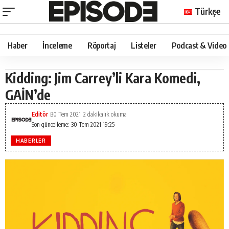
Türkçe
Haber
İnceleme
Röportaj
Listeler
Podcast & Video
Kidding: Jim Carrey’li Kara Komedi,
GAİN’de
Editör
30 Tem 2021
2 dakikalık okuma
Son güncelleme: 30 Tem 2021 19:25
HABERLER