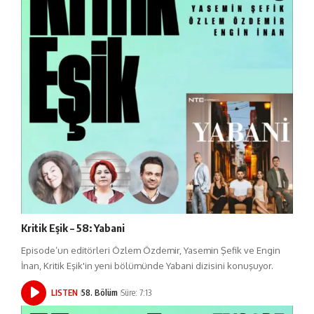
Kritik Eşik – 58: Yabani
Episode’un editörleri Özlem Özdemir, Yasemin Şefik ve Engin
İnan, Kritik Eşik'in yeni bölümünde Yabani dizisini konuşuyor.
LISTEN
58. Bölüm
Süre: 7:13