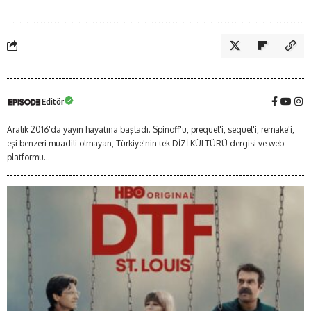
Editör
Aralık 2016'da yayın hayatına başladı. Spinoff'u, prequel'i, sequel'i, remake'i,
eşi benzeri muadili olmayan, Türkiye'nin tek DİZİ KÜLTÜRÜ dergisi ve web
platformu...