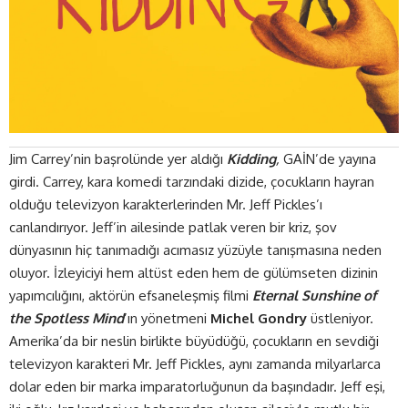
Jim Carrey’nin başrolünde yer aldığı
Kidding
,
GAİN
’de yayına
girdi. Carrey, kara komedi tarzındaki dizide, çocukların hayran
olduğu televizyon karakterlerinden Mr. Jeff Pickles’ı
canlandırıyor. Jeff’in ailesinde patlak veren bir kriz, şov
dünyasının hiç tanımadığı acımasız yüzüyle tanışmasına neden
oluyor. İzleyiciyi hem altüst eden hem de gülümseten dizinin
yapımcılığını, aktörün efsaneleşmiş filmi
Eternal Sunshine of
the Spotless Mind
’ın yönetmeni
Michel Gondry
üstleniyor.
Amerika’da bir neslin birlikte büyüdüğü, çocukların en sevdiği
televizyon karakteri Mr. Jeff Pickles, aynı zamanda milyarlarca
dolar eden bir marka imparatorluğunun da başındadır. Jeff eşi,