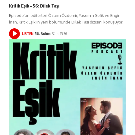
Kritik Eşik – 56: Dilek Taşı
Episode’un editörleri Özlem Özdemir, Yasemin Şefik ve Engin
İnan, Kritik Eşik'in yeni bölümünde Dilek Taşı dizisini konuşuyor.
LISTEN
56. Bölüm
Süre: 15:36