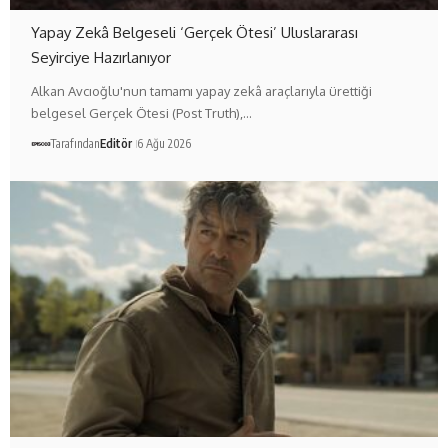
Yapay Zekâ Belgeseli ‘Gerçek Ötesi’ Uluslararası
Seyirciye Hazırlanıyor
Alkan Avcıoğlu'nun tamamı yapay zekâ araçlarıyla ürettiği
belgesel Gerçek Ötesi (Post Truth),…
Tarafından
Editör
6 Ağu 2026