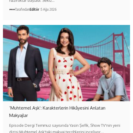
hazırlıklar başladı. Sekiz…
Tarafından
Editör
5 Ağu 2026
‘Muhtemel Aşk’: Karakterlerin Hikâyesini Anlatan
Makyajlar
Episode Dergi Temmuz sayısında Yasin Şefik, Show TV'nin yeni
dizisi Muhtemel Aşk'taki makyaj tercihlerini inceliyor.…