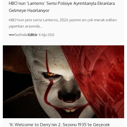
HBO’nun ‘Lanterns’ Serisi Polisiye Ayrıntılarıyla Ekranlara
Gelmeye Hazırlanıyor
HBO'nun yeni serisi Lanterns, 2026 yazının en çok merak edilen
yapımları arasında…
Tarafından
Editör
6 Ağu 2026
‘It: Welcome to Derry’nin 2. Sezonu 1935’te Geçecek