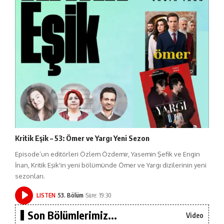
Kritik Eşik – 53: Ömer ve Yargı Yeni Sezon
Episode’un editörleri Özlem Özdemir, Yasemin Şefik ve Engin
İnan, Kritik Eşik'in yeni bölümünde Ömer ve Yargı dizilerinin yeni
sezonları.
LISTEN
53. Bölüm
Süre: 19:30
Son Bölümlerimiz...
Video