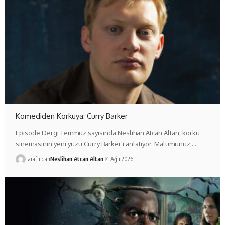
Komediden Korkuya: Curry Barker
Episode Dergi Temmuz sayısında Neslihan Atcan Altan, korku
sinemasının yeni yüzü Curry Barker'ı anlatıyor. Malumunuz,…
Tarafından
Neslihan Atcan Altan
4 Ağu 2026