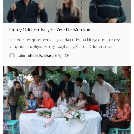
Emmy Ödülleri: İyi İşler Yine De Mümkün
Episode Dergi Temmuz sayısında Ender Ballıkaya güçlü Emmy
adaylarını inceliyor. Emmy adayları açıklandı. Ödüllerin her…
Tarafından
Ender Ballıkaya
6 Ağu 2026