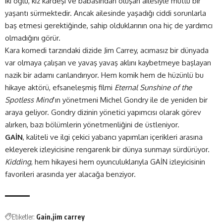
iki oğlu, kız kardeşi ve babasından oluşan ailesiyle mutlu bir
yaşantı sürmektedir. Ancak ailesinde yaşadığı ciddi sorunlarla
baş etmesi gerektiğinde, sahip olduklarının ona hiç de yardımcı
olmadığını görür.
Kara komedi tarzındaki dizide Jim Carrey, acımasız bir dünyada
var olmaya çalışan ve yavaş yavaş aklını kaybetmeye başlayan
nazik bir adamı canlandırıyor. Hem komik hem de hüzünlü bu
hikaye aktörü, efsaneleşmiş filmi
Eternal Sunshine of the
Spotless Mind
’ın yönetmeni Michel Gondry ile de yeniden bir
araya geliyor. Gondry dizinin yönetici yapımcısı olarak görev
alırken, bazı bölümlerin yönetmenliğini de üstleniyor.
GAİN
, kaliteli ve ilgi çekici yabancı yapımları içerikleri arasına
ekleyerek izleyicisine rengarenk bir dünya sunmayı sürdürüyor.
Kidding
, hem hikayesi hem oyunculuklarıyla GAİN izleyicisinin
favorileri arasında yer alacağa benziyor.
Etiketler:
Gain
jim carrey