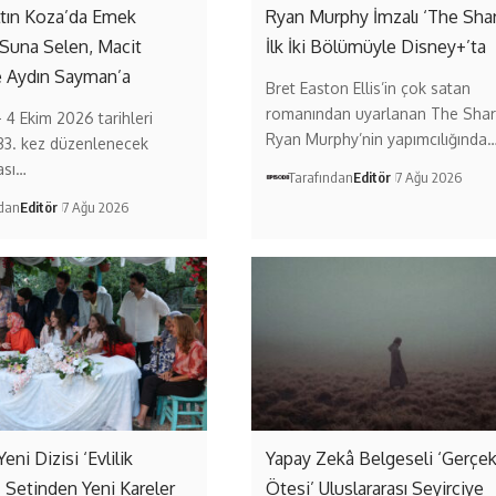
ltın Koza’da Emek
Ryan Murphy İmzalı ‘The Sha
 Suna Selen, Macit
İlk İki Bölümüyle Disney+’ta
e Aydın Sayman’a
Bret Easton Ellis’in çok satan
romanından uyarlanan The Shar
– 4 Ekim 2026 tarihleri
Ryan Murphy’nin yapımcılığında
33. kez düzenlenecek
ası…
Tarafından
Editör
7 Ağu 2026
ndan
Editör
7 Ağu 2026
Yeni Dizisi ‘Evlilik
Yapay Zekâ Belgeseli ‘Gerçe
’ Setinden Yeni Kareler
Ötesi’ Uluslararası Seyirciye