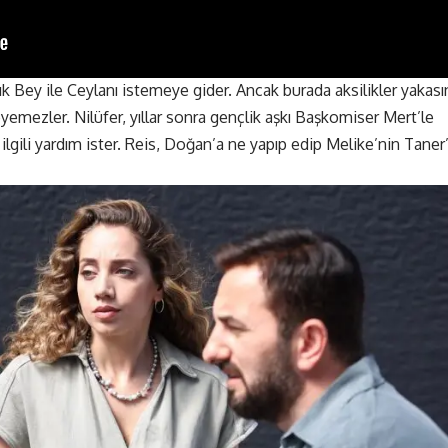
ey ile Ceylanı istemeye gider. Ancak burada aksilikler yakası
teyemezler. Nilüfer, yıllar sonra gençlik aşkı Başkomiser Mert’le
ilgili yardım ister. Reis, Doğan’a ne yapıp edip Melike’nin Taner