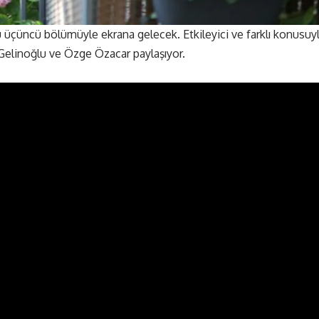
 üçüncü bölümüyle ekrana gelecek. Etkileyici ve farklı konusuy
 Gelinoğlu ve Özge Özacar paylaşıyor.