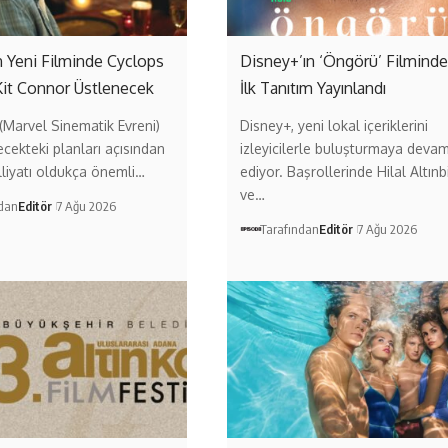
 Yeni Filminde Cyclops
Disney+’ın ‘Öngörü’ Filmind
Kit Connor Üstlenecek
İlk Tanıtım Yayınlandı
Marvel Sinematik Evreni)
Disney+, yeni lokal içeriklerini
ecekteki planları açısından
izleyicilerle buluşturmaya deva
liyatı oldukça önemli…
ediyor. Başrollerinde Hilal Altınb
ve…
ndan
Editör
7 Ağu 2026
Tarafından
Editör
7 Ağu 2026