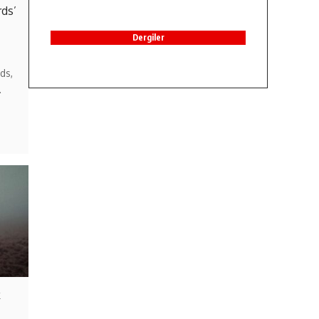
rds’
Dergiler
ds,
…
k