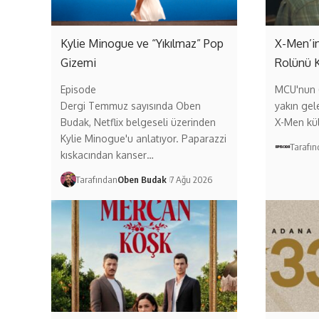
Kylie Minogue ve “Yıkılmaz” Pop
X-Men’in
Gizemi
Rolünü 
Episode
MCU'nun (
Dergi Temmuz sayısında Oben
yakın gel
Budak, Netflix belgeseli üzerinden
X-Men kül
Kylie Minogue'u anlatıyor. Paparazzi
Tarafı
kıskacından kanser…
Tarafından
Oben Budak
7 Ağu 2026