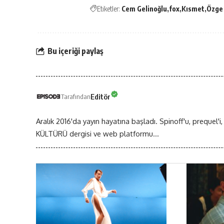
Etiketler:
Cem Gelinoğlu
fox
Kısmet
Özge
Bu içeriği paylaş
Editör
Tarafından
Aralık 2016'da yayın hayatına başladı. Spinoff'u, prequel'i,
KÜLTÜRÜ dergisi ve web platformu...