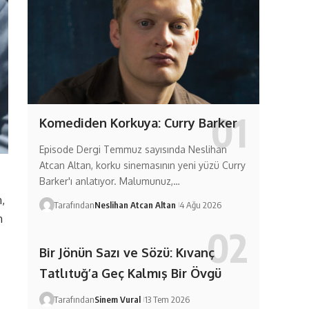
Komediden Korkuya: Curry Barker
Episode Dergi Temmuz sayısında Neslihan
Atcan Altan, korku sinemasının yeni yüzü Curry
Barker'ı anlatıyor. Malumunuz,…
,
Tarafından
Neslihan Atcan Altan
4 Ağu 2026
n
Bir Jönün Sazı ve Sözü: Kıvanç
Tatlıtuğ’a Geç Kalmış Bir Övgü
Tarafından
Sinem Vural
13 Tem 2026