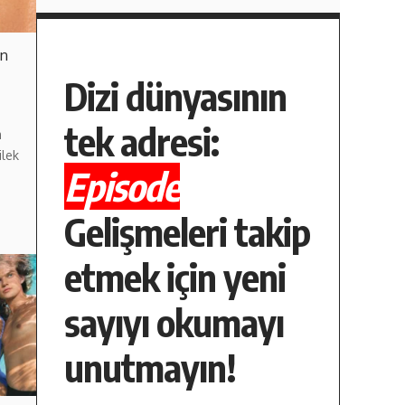
en
Dizi dünyasının
tek adresi:
m
ilek
Episode
Gelişmeleri takip
etmek için yeni
sayıyı okumayı
unutmayın!