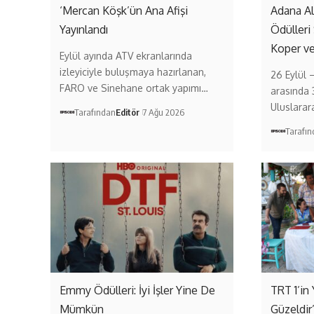
‘Mercan Köşk’ün Ana Afişi
Adana A
Yayınlandı
Ödülleri
Koper v
Eylül ayında ATV ekranlarında
izleyiciyle buluşmaya hazırlanan,
26 Eylül 
FARO ve Sinehane ortak yapımı…
arasında 
Uluslarar
Tarafından
Editör
7 Ağu 2026
Tarafı
Emmy Ödülleri: İyi İşler Yine De
TRT 1’in 
Mümkün
Güzeldir