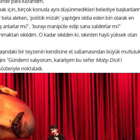
tünde para kazandım.
mak için, birçok konuda aynı düşünmedikleri belediye başkanları
 bela alırken, ‘politik mizah’ yaptığını iddia eden biri olarak en
 anlarlar mı?’, ‘burayı manipüle edip sana saldırırlar mı?’
nmaktan sıkıldım. O kadar sıkıldım ki, sıkıntım hayli yüksek olan
aşındaki bir teyzenin kendisine el sallamasından büyük mutlulu
nı “Gündemi salıyorum, kararlıyım bu sefer
Moby Dick
’i
sözleriyle noktaladı.