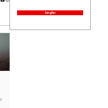
Dergiler
k
ay
l