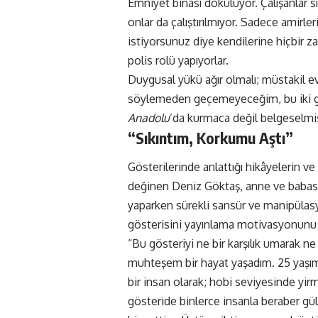
Emniyet binası dökülüyor. Çalışanlar s
onlar da çalıştırılmıyor. Sadece amirl
istiyorsunuz diye kendilerine hiçbir z
polis rolü yapıyorlar.
Duygusal yükü ağır olmalı; müstakil ev
söylemeden geçemeyeceğim, bu iki g
Anadolu
’da kurmaca değil belgeselmiş,
“Sıkıntım, Korkumu Aştı”
Gösterilerinde anlattığı hikâyelerin ve
değinen Deniz Göktaş, anne ve babası
yaparken sürekli sansür ve manipülasy
gösterisini yayınlama motivasyonunu ş
“Bu gösteriyi ne bir karşılık umarak ne
muhteşem bir hayat yaşadım. 25 yaşı
bir insan olarak; hobi seviyesinde yi
gösteride binlerce insanla beraber gü