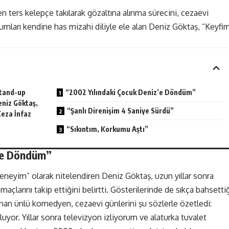
 ters kelepçe takılarak gözaltına alınma sürecini, cezaevi
 yorumları kendine has mizahi diliyle ele alan Deniz Göktaş, “Keyfi
stand-up
“2002 Yılındaki Çocuk Deniz’e Döndüm”
eniz Göktaş,
“Şanlı Direnişim 4 Saniye Sürdü”
Ceza İnfaz
“Sıkıntım, Korkumu Aştı”
z’e Döndüm”
deneyim” olarak nitelendiren Deniz Göktaş, uzun yıllar sonra
açlarını takip ettiğini belirtti. Gösterilerinde de sıkça bahsetti
unan ünlü komedyen, cezaevi günlerini şu sözlerle özetledi:
uyor. Yıllar sonra televizyon izliyorum ve alaturka tuvalet