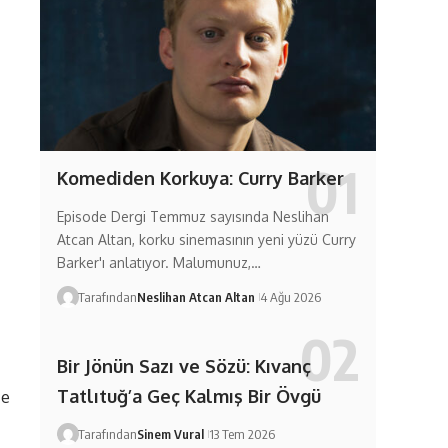
Komediden Korkuya: Curry Barker
Episode Dergi Temmuz sayısında Neslihan
Atcan Altan, korku sinemasının yeni yüzü Curry
Barker'ı anlatıyor. Malumunuz,…
Tarafından
Neslihan Atcan Altan
4 Ağu 2026
Bir Jönün Sazı ve Sözü: Kıvanç
Tatlıtuğ’a Geç Kalmış Bir Övgü
ce
Tarafından
Sinem Vural
13 Tem 2026