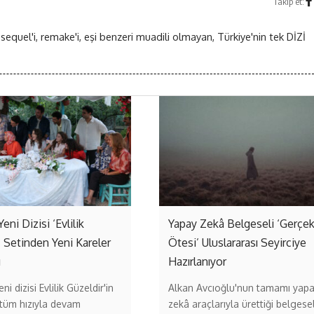
Takip et:
 sequel'i, remake'i, eşi benzeri muadili olmayan, Türkiye'nin tek DİZİ
Yeni Dizisi ‘Evlilik
Yapay Zekâ Belgeseli ‘Gerçe
’ Setinden Yeni Kareler
Ötesi’ Uluslararası Seyirciye
ı
Hazırlanıyor
ni dizisi Evlilik Güzeldir'in
Alkan Avcıoğlu'nun tamamı yap
 tüm hızıyla devam
zekâ araçlarıyla ürettiği belgese