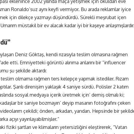
pası eklenince 2002 yılında maça yetişmek için okuldan eve
n Ronaldo’suz aynı keyfi vermiyor. Bu arada reklamlar iyice
emek için dilekçe yazmayı düşündürdü. Sürekli meşrubat içen
arım müstakil bir ev alacak kadar iyi bir kaşeye anlaşmışlardır
rdü”
paylaşan Deniz Göktaş, kendi rızasıyla teslim olmasına rağmen
fade etti. Emniyetteki görüntü alınma anlarını bir “influencer
mu şu şekilde aktardı:
üp teslim olmama rağmen ters kelepçe yapmak istediler. Rızam
tılar. Şanlı direnişim yaklaşık 4 saniye sürdü. Polisler 2 katım
aslında sosyal medyaya içerik üretmek için’ demiş olmalı ki;
adaşlar bir saniye bozmayın’ deyip masanın fotoğrafını çeken
i videolarım çekildi; önden, arkadan, yandan. Hepsinde bir şekild
rka açıyı yayınlayabilmişler.”
fiziki şartları ve klimaların yetersizliğini eleştirerek, “Vatan