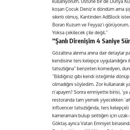
kullanıyorum. Üstüne bir de Dünya Ku
koşan Çocuk Deniz’e döndüm ama şişma
sıkıntı olmuş. Kantinden AdBlock ist
Boran Kuzum ve Feyyaz’ı görüyorum. Um
Yoksa çekilecek çile değil.”
“Şanlı Direnişim 4 Saniye Sü
Gözaltına alınma anına dair detaylar 
kendisine ters kelepçe uygulandığını i
tatsızlığına” benzeten komedyen, duru
“Bildiğiniz gibi kendi isteğimle dön
olmadığını söyledim. Zor kullanarak yap
n’apayım? Sonra emniyette birisi, ‘ya 
restoranda tam yemek yiyecekken ‘ark
influencer tatsızlığında, ters kelepçel
kameramanı bulup sırıttığım için uzak-a
Göktaş ayrıca Vatan Emniyet binasındaki 