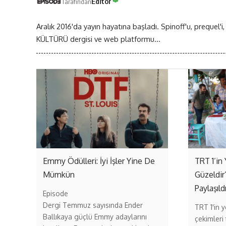
Editör
Tarafından
Aralık 2016'da yayın hayatına başladı. Spinoff'u, prequel'i,
KÜLTÜRÜ dergisi ve web platformu...
Emmy Ödülleri: İyi İşler Yine De
TRT 1’in 
Mümkün
Güzeldir
Paylaşıld
Episode
Dergi Temmuz sayısında Ender
TRT 1'in ye
Ballıkaya güçlü Emmy adaylarını
çekimleri