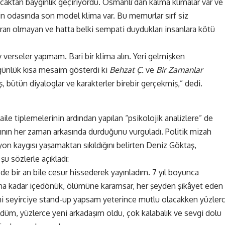
ıcaktan baygınlık geçiriyordu. Osmanlı’dan kalma klimalar var ve
erin odasında son model klima var. Bu memurlar sırf siz
ararı olmayan ve hatta belki sempati duydukları insanlara kötü
 verseler yapmam. Bari bir klima alın. Yeri gelmişken
ünlük kısa mesaim gösterdi ki
Behzat Ç.
ve
Bir Zamanlar
 bütün diyaloglar ve karakterler birebir gerçekmiş,” dedi.
 aile tiplemelerinin ardından yapılan “psikolojik analizlere” de
nın her zaman arkasında durduğunu vurguladı. Politik mizah
on kaygısı yaşamaktan sıkıldığını belirten Deniz Göktaş,
u sözlerle açıkladı:
 de bir an bile cesur hissederek yayınladım. 7 yıl boyunca
ma kadar içedönük, ölümüne karamsar, her şeyden şikâyet eden
rmi seyirciye stand-up yapsam yeterince mutlu olacakken yüzler
ldüm, yüzlerce yeni arkadaşım oldu, çok kalabalık ve sevgi dolu