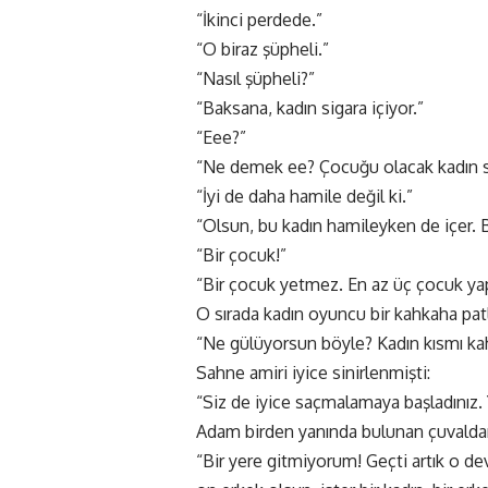
“İkinci perdede.”
“O biraz şüpheli.”
“Nasıl şüpheli?”
“Baksana, kadın sigara içiyor.”
“Eee?”
“Ne demek ee? Çocuğu olacak kadın si
“İyi de daha hamile değil ki.”
“Olsun, bu kadın hamileyken de içer. 
“Bir çocuk!”
“Bir çocuk yetmez. En az üç çocuk yap
O sırada kadın oyuncu bir kahkaha pat
“Ne gülüyorsun böyle? Kadın kısmı ka
Sahne amiri iyice sinirlenmişti:
“Siz de iyice saçmalamaya başladınız.
Adam birden yanında bulunan çuvaldan
“Bir yere gitmiyorum! Geçti artık o de