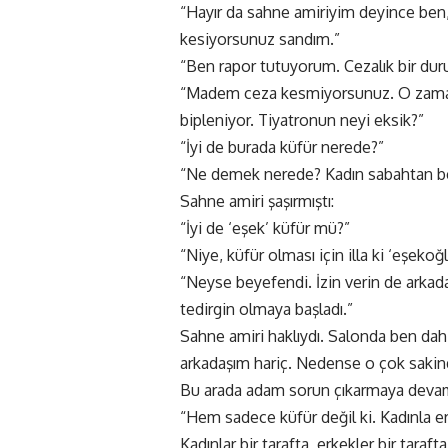
“Hayır da sahne amiriyim deyince ben
kesiyorsunuz sandım.”
“Ben rapor tutuyorum. Cezalık bir duru
“Madem ceza kesmiyorsunuz. O zaman
bipleniyor. Tiyatronun neyi eksik?”
“İyi de burada küfür nerede?”
“Ne demek nerede? Kadın sabahtan ber
Sahne amiri şaşırmıştı:
“İyi de ‘eşek’ küfür mü?”
“Niye, küfür olması için illa ki ‘eşeko
“Neyse beyefendi. İzin verin de arkadaş
tedirgin olmaya başladı.”
Sahne amiri haklıydı. Salonda ben dahil
arkadaşım hariç. Nedense o çok sakin
Bu arada adam sorun çıkarmaya devam
“Hem sadece küfür değil ki. Kadınla e
Kadınlar bir tarafta, erkekler bir tarafta