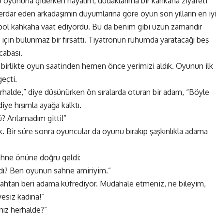
o oyununa giderken hayalim, dudaklarıma bir kahkaha ziyafeti
dar eden arkadaşımın duyumlarına göre oyun son yılların en iyi
 bol kahkaha vaat ediyordu. Bu da benim gibi uzun zamandır
i için bulunmaz bir fırsattı. Tiyatronun ruhumda yaratacağı beş
cabası.
a birlikte oyun saatinden hemen önce yerimizi aldık. Oyunun ilk
geçti.
halde,” diye düşünürken ön sıralarda oturan bir adam, “Böyle
ye hışımla ayağa kalktı.
? Anlamadım gitti!”
. Bir süre sonra oyuncular da oyunu bırakıp şaşkınlıkla adama
sahne önüne doğru geldi:
dı? Ben oyunun sahne amiriyim.”
abahtan beri adama küfrediyor. Müdahale etmeniz, ne bileyim,
yesiz kadına!”
ınız herhalde?”