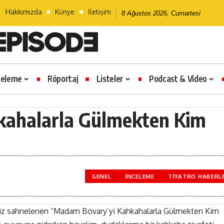
Hakkımızda
Künye
İletişim
8 Ağustos 2026, Cumartesi
celeme
Röportaj
Listeler
Podcast & Video
ahalarla Gülmekten Kim
GENEL
İNCELEME
TIYATRO HABERL
siz sahnelenen “Madam Bovary’yi Kahkahalarla Gülmekten Kim