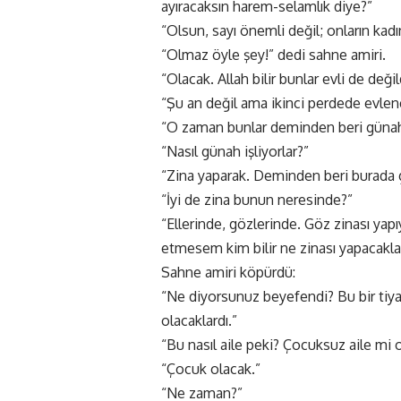
ayıracaksın harem-selamlık diye?”
“Olsun, sayı önemli değil; onların kad
“Olmaz öyle şey!” dedi sahne amiri.
“Olacak. Allah bilir bunlar evli de değild
“Şu an değil ama ikinci perdede evlen
“O zaman bunlar deminden beri günah i
“Nasıl günah işliyorlar?”
“Zina yaparak. Deminden beri burada g
“İyi de zina bunun neresinde?”
“Ellerinde, gözlerinde. Göz zinası yap
etmesem kim bilir ne zinası yapacakla
Sahne amiri köpürdü:
“Ne diyorsunuz beyefendi? Bu bir tiya
olacaklardı.”
“Bu nasıl aile peki? Çocuksuz aile mi o
“Çocuk olacak.”
“Ne zaman?”