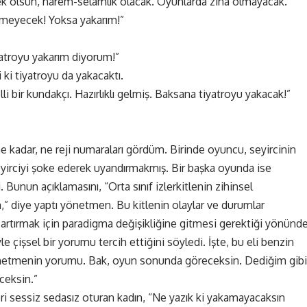
rkek olsun, harem-selamlık olacak. Oyunlarda zina olmayacak.
çmeyecek! Yoksa yakarım!”
atroyu yakarım diyorum!”
i ki tiyatroyu da yakacaktı.
 bir kundakçı. Hazırlıklı gelmiş. Baksana tiyatroyu yakacak!”
kadar, ne reji numaraları gördüm. Birinde oyuncu, seyircinin
eyirciyi şoke ederek uyandırmakmış. Bir başka oyunda ise
 Bunun açıklamasını, “Orta sınıf izlerkitlenin zihinsel
 diye yaptı yönetmen. Bu kitlenin olaylar ve durumlar
 artırmak için paradigma değişikliğine gitmesi gerektiği yönünd
le çişsel bir yorumu tercih ettiğini söyledi. İşte, bu eli benzin
yönetmenin yorumu. Bak, oyun sonunda göreceksin. Dediğim gibi
ceksin.”
i sessiz sedasız oturan kadın, “Ne yazık ki yakamayacaksın