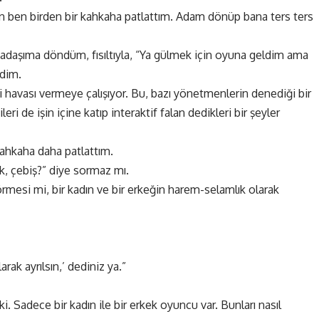
n ben birden bir kahkaha patlattım. Adam dönüp bana ters ters
daşıma döndüm, fısıltıyla, “Ya gülmek için oyuna geldim ama
edim.
i havası vermeye çalışıyor. Bu, bazı yönetmenlerin denediği bir
eri de işin içine katıp interaktif falan dedikleri bir şeyler
ahkaha daha patlattım.
, çebiş?” diye sormaz mı.
görmesi mi, bir kadın ve bir erkeğin harem-selamlık olarak
rak ayrılsın,’ dediniz ya.”
i. Sadece bir kadın ile bir erkek oyuncu var. Bunları nasıl