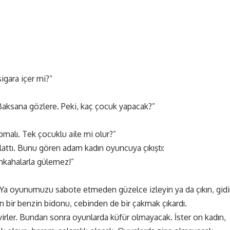
gara içer mi?”
Baksana gözlere. Peki, kaç çocuk yapacak?”
malı. Tek çocuklu aile mi olur?”
lattı. Bunu gören adam kadın oyuncuya çıkıştı:
hkahalarla gülemez!”
 Ya oyunumuzu sabote etmeden güzelce izleyin ya da çıkın, gidi
 bir benzin bidonu, cebinden de bir çakmak çıkardı.
virler. Bundan sonra oyunlarda küfür olmayacak. İster on kadın,