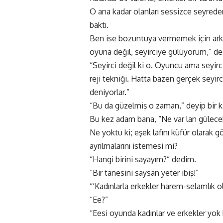
O ana kadar olanları sessizce seyrede
baktı.
Ben ise bozuntuya vermemek için arka
oyuna değil, seyirciye gülüyorum,” d
“Seyirci değil ki o. Oyuncu ama seyirc
reji tekniği. Hatta bazen gerçek seyircil
deniyorlar.”
“Bu da güzelmiş o zaman,” deyip bir k
Bu kez adam bana, “Ne var lan gülecek
Ne yoktu ki; eşek lafını küfür olarak 
ayrılmalarını istemesi mi?
“Hangi birini sayayım?” dedim.
“Bir tanesini saysan yeter ibiş!”
“‘Kadınlarla erkekler harem-selamlık ola
“Ee?”
“Eesi oyunda kadınlar ve erkekler yok k