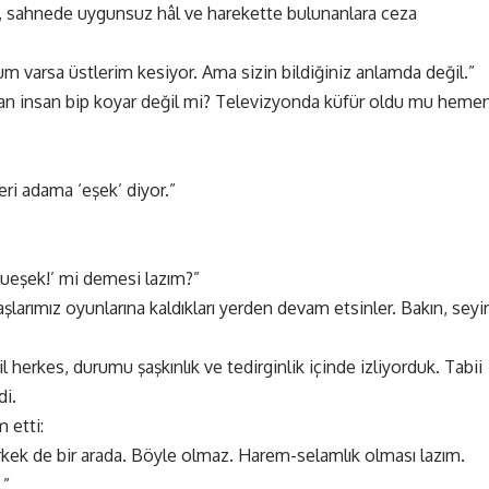
, sahnede uygunsuz hâl ve harekette bulunanlara ceza
m varsa üstlerim kesiyor. Ama sizin bildiğiniz anlamda değil.”
 insan bip koyar değil mi? Televizyonda küfür oldu mu heme
i adama ‘eşek’ diyor.”
ğlueşek!’ mi demesi lazım?”
larımız oyunlarına kaldıkları yerden devam etsinler. Bakın, seyir
 herkes, durumu şaşkınlık ve tedirginlik içinde izliyorduk. Tabii
di.
 etti:
rkek de bir arada. Böyle olmaz. Harem-selamlık olması lazım.
.”