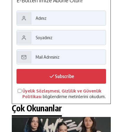
E-Bülten'imize Abone Olun!
Subscribe
Üyelik Sözleşmesi
,
Gizlilik ve Güvenlik
Politikası
bilgilendirme metinlerini okudum.
Çok Okunanlar