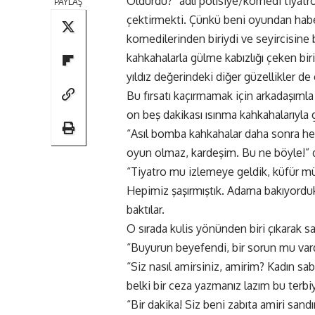
Öldürdü?” adlı polisiye/komedi tiyatr
PAYLAŞ
çektirmekti. Çünkü beni oyundan haber
komedilerinden biriydi ve seyircisine
kahkahalarla gülme kabızlığı çeken bir
yıldız değerindeki diğer güzellikler de 
Bu fırsatı kaçırmamak için arkadaşıml
on beş dakikası ısınma kahkahalarıyla 
“Asıl bomba kahkahalar daha sonra her
oyun olmaz, kardeşim. Bu ne böyle!” di
“Tiyatro mu izlemeye geldik, küfür mü
Hepimiz şaşırmıştık. Adama bakıyorduk
baktılar.
O sırada kulis yönünden biri çıkarak 
“Buyurun beyefendi, bir sorun mu var
“Siz nasıl amirsiniz, amirim? Kadın s
belki bir ceza yazmanız lazım bu terbi
“Bir dakika! Siz beni zabıta amiri sand