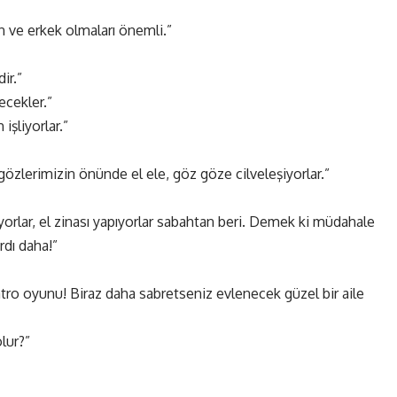
ın ve erkek olmaları önemli.”
ir.”
ecekler.”
şliyorlar.”
özlerimizin önünde el ele, göz göze cilveleşiyorlar.”
ıyorlar, el zinası yapıyorlar sabahtan beri. Demek ki müdahale
rdı daha!”
tro oyunu! Biraz daha sabretseniz evlenecek güzel bir aile
lur?”