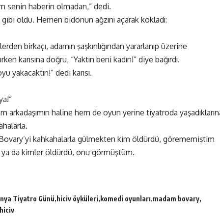
m senin haberin olmadan,” dedi.
k gibi oldu. Hemen bidonun ağzını açarak kokladı:
lerden birkaçı, adamın şaşkınlığından yararlanıp üzerine
ırken karısına doğru, “Yaktın beni kadın!” diye bağırdı.
yu yakacaktın!” dedi karısı.
ya!”
m arkadaşımın haline hem de oyun yerine tiyatroda yaşadıkların
halarla.
 Bovary’yi kahkahalarla gülmekten kim öldürdü, görememiştim
 ya da kimler öldürdü, onu görmüştüm.
nya Tiyatro Günü
hiciv öyküleri
komedi oyunları
madam bovary
 hiciv