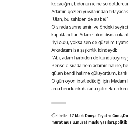
kocacığım, bidonun içine su doldurdu
Adamın gözleri yuvalarından fırlayaca
“Ulan, bu sahiden de su be!”
O sırada sahne amiri ve öndeki seyirci
kapaklandılar. Adam salon dışına çıkarıl
“İyi oldu, yoksa sen de güzelim tiyatro
Arkadaşım ise şaşkınlık içindeydi:
“Abi, adam harbiden de kundakçıymış 
Bense o sırada hem adamın haline, he
gülen kendi halime gülüyordum, kahka
O gün oyun iptal edildiği için Madam
ama beni kahkahalarla gülmekten kim
Etiketler:
27 Mart Dünya Tiyatro Günü
Dü
murat muslu
murat muslu yazıları
politik