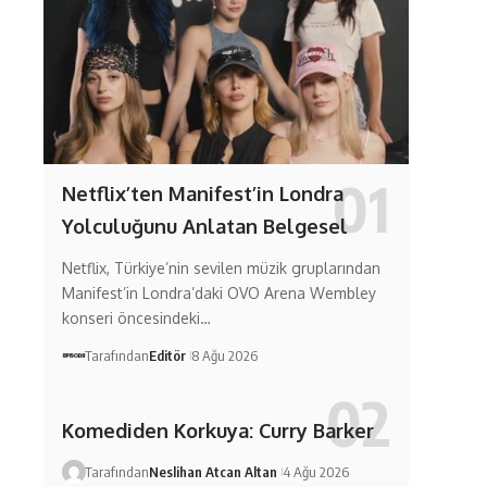
Netflix’ten Manifest’in Londra
Yolculuğunu Anlatan Belgesel
Netflix, Türkiye’nin sevilen müzik gruplarından
Manifest’in Londra’daki OVO Arena Wembley
konseri öncesindeki…
Tarafından
Editör
8 Ağu 2026
Komediden Korkuya: Curry Barker
Tarafından
Neslihan Atcan Altan
4 Ağu 2026