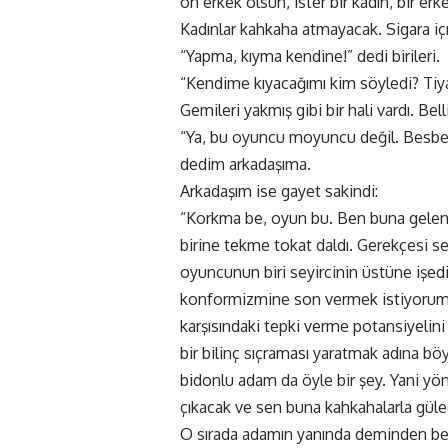
on erkek olsun, ister bir kadın, bir e
Kadınlar kahkaha atmayacak. Sigara i
“Yapma, kıyma kendine!” dedi birileri.
“Kendime kıyacağımı kim söyledi? Tiy
Gemileri yakmış gibi bir hali vardı. Bell
“Ya, bu oyuncu moyuncu değil. Besbelli
dedim arkadaşıma.
Arkadaşım ise gayet sakindi:
“Korkma be, oyun bu. Ben buna gelene 
birine tekme tokat daldı. Gerekçesi s
oyuncunun biri seyircinin üstüne işedi.
konformizmine son vermek istiyorum,”
karşısındaki tepki verme potansiyelini
bir bilinç sıçraması yaratmak adına böy
bidonlu adam da öyle bir şey. Yani 
çıkacak ve sen buna kahkahalarla güle
O sırada adamın yanında deminden ber