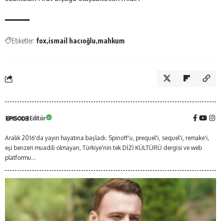
Etiketler:
fox
ismail hacıoğlu
mahkum
Editör
Aralık 2016'da yayın hayatına başladı. Spinoff'u, prequel'i, sequel'i, remake'i,
eşi benzeri muadili olmayan, Türkiye'nin tek DİZİ KÜLTÜRÜ dergisi ve web
platformu...