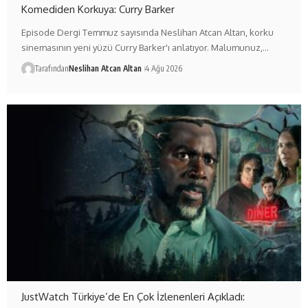
Komediden Korkuya: Curry Barker
Episode Dergi Temmuz sayısında Neslihan Atcan Altan, korku
sinemasının yeni yüzü Curry Barker'ı anlatıyor. Malumunuz,…
Tarafından
Neslihan Atcan Altan
4 Ağu 2026
JustWatch Türkiye’de En Çok İzlenenleri Açıkladı: