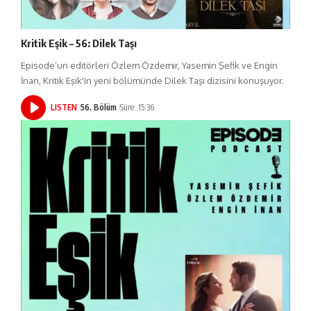
Kritik Eşik – 56: Dilek Taşı
Episode’un editörleri Özlem Özdemir, Yasemin Şefik ve Engin
İnan, Kritik Eşik'in yeni bölümünde Dilek Taşı dizisini konuşuyor.
LISTEN
56. Bölüm
Süre: 15:36