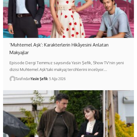
‘Muhtemel Aşk’: Karakterlerin Hikâyesini Anlatan
Makyajlar
Episode Dergi Temmuz sayısında Yasin Şefik, Show TV'nin yeni
dizisi Muhtemel Aşk'taki makyaj tercihlerini inceliyor.…
Tarafından
Yasin Şefik
5 Ağu 2026