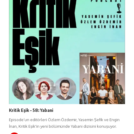
Kritik Eşik – 58: Yabani
Episode’un editörleri Özlem Özdemir, Yasemin Şefik ve Engin
İnan, Kritik Eşik'in yeni bölümünde Yabani dizisini konuşuyor.