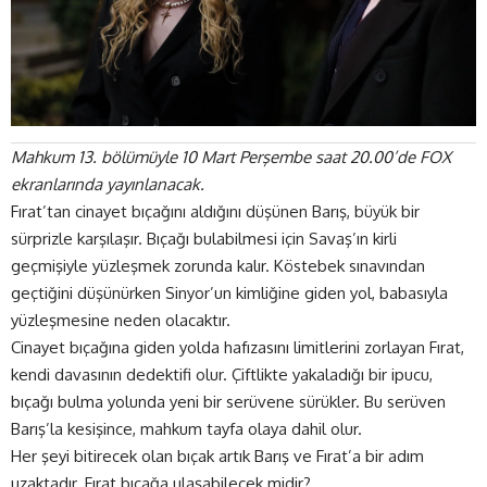
Mahkum 13. bölümüyle 10 Mart Perşembe saat 20.00’de FOX
ekranlarında yayınlanacak.
Fırat’tan cinayet bıçağını aldığını düşünen Barış, büyük bir
sürprizle karşılaşır. Bıçağı bulabilmesi için Savaş’ın kirli
geçmişiyle yüzleşmek zorunda kalır. Köstebek sınavından
geçtiğini düşünürken Sinyor’un kimliğine giden yol, babasıyla
yüzleşmesine neden olacaktır.
Cinayet bıçağına giden yolda hafızasını limitlerini zorlayan Fırat,
kendi davasının dedektifi olur. Çiftlikte yakaladığı bir ipucu,
bıçağı bulma yolunda yeni bir serüvene sürükler. Bu serüven
Barış’la kesişince, mahkum tayfa olaya dahil olur.
Her şeyi bitirecek olan bıçak artık Barış ve Fırat’a bir adım
uzaktadır. Fırat bıçağa ulaşabilecek midir?