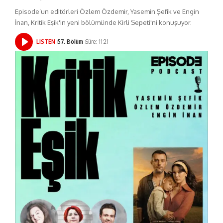
Episode’un editörleri Özlem Özdemir, Yasemin Şefik ve Engin
İnan, Kritik Eşik'in yeni bölümünde Kirli Sepeti'ni konuşuyor.
LISTEN
57. Bölüm
Süre: 11:21