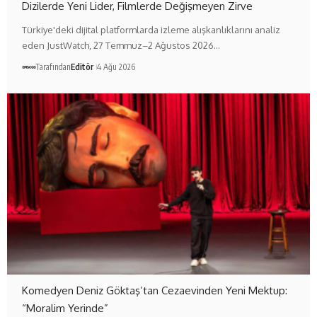
Dizilerde Yeni Lider, Filmlerde Değişmeyen Zirve
Türkiye'deki dijital platformlarda izleme alışkanlıklarını analiz
eden JustWatch, 27 Temmuz–2 Ağustos 2026…
Tarafından
Editör
4 Ağu 2026
Komedyen Deniz Göktaş’tan Cezaevinden Yeni Mektup:
“Moralim Yerinde”