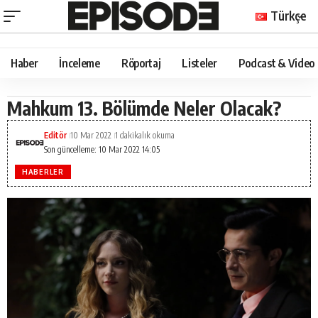
Türkçe
Haber
İnceleme
Röportaj
Listeler
Podcast & Video
Mahkum 13. Bölümde Neler Olacak?
Editör
10 Mar 2022
1 dakikalık okuma
Son güncelleme: 10 Mar 2022 14:05
HABERLER