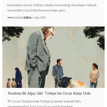
Komedyen Deniz Göktaş, tutuklu bulunduğu Karatepe Yüksek
Güvenlikli Ceza İnfaz Kurumu'ndan yeni…
Tarafından
Editör
4 Ağu 2026
‘Kesilmiş Bir Ağaç Gibi’ Türkiye’nin Oscar Adayı Oldu
99. Oscar Ödüllerinde Türkiye’yi temsil edecek film,
yönetmenliğini Tunç Davut’un yaptığı Kesilmiş…