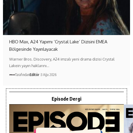
HBO Max, A24 Yapımı ‘Crystal Lake’ Dizisini EMEA
Bölgesinde Yayınlayacak
Warner Bros. Discovery, A24 imzalı yeni drama dizisi Crystal
Lakein yayın haklarını…
Tarafından
Editör
3 Ağu 2026
Episode Dergi