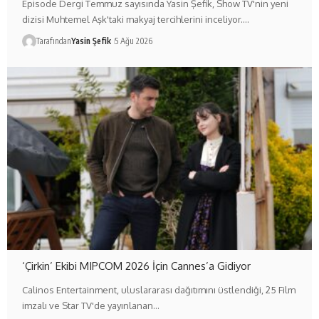
Episode Dergi Temmuz sayısında Yasin Şefik, Show TV'nin yeni
dizisi Muhtemel Aşk'taki makyaj tercihlerini inceliyor.…
Tarafından
Yasin Şefik
5 Ağu 2026
‘Çirkin’ Ekibi MIPCOM 2026 İçin Cannes’a Gidiyor
Calinos Entertainment, uluslararası dağıtımını üstlendiği, 25 Film
imzalı ve Star TV'de yayınlanan…