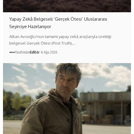
Yapay Zekâ Belgeseli ‘Gerçek Ötesi’ Uluslararası
Seyirciye Hazırlanıyor
Alkan Avcıoğlu'nun tamamı yapay zekâ araçlarıyla ürettiği
belgesel Gerçek Ötesi (Post Truth),…
Tarafından
Editör
6 Ağu 2026