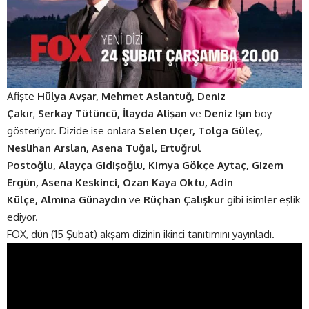
Afişte
Hülya Avşar, Mehmet Aslantuğ, Deniz
Çakır
,
Serkay Tütüncü, İlayda Alişan
ve
Deniz Işın
boy
gösteriyor. Dizide ise onlara
Selen Uçer, Tolga Güleç,
Neslihan Arslan, Asena Tuğal, Ertuğrul
Postoğlu, Alayça Gidişoğlu, Kimya Gökçe Aytaç, Gizem
Ergün, Asena Keskinci, Ozan Kaya Oktu, Adin
Külçe, Almina Günaydın
ve
Rüçhan Çalışkur
gibi isimler eşlik
ediyor.
FOX, dün (15 Şubat) akşam dizinin ikinci
tanıtım
ını yayınladı.