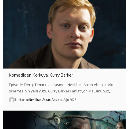
Komediden Korkuya: Curry Barker
Episode Dergi Temmuz sayısında Neslihan Atcan Altan, korku
sinemasının yeni yüzü Curry Barker'ı anlatıyor. Malumunuz,…
Tarafından
Neslihan Atcan Altan
4 Ağu 2026