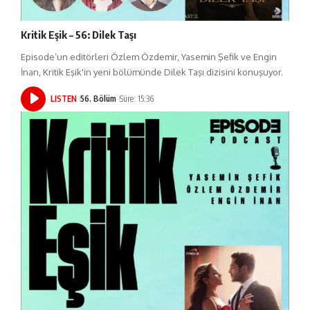
Kritik Eşik – 56: Dilek Taşı
Episode’un editörleri Özlem Özdemir, Yasemin Şefik ve Engin
İnan, Kritik Eşik'in yeni bölümünde Dilek Taşı dizisini konuşuyor.
LISTEN
56. Bölüm
Süre: 15:36