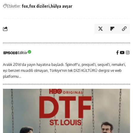
Etiketler:
fox
fox dizileri
hülya avşar
Editör
Aralık 2016'da yayın hayatına başladı. Spinoff'u, prequel'i, sequel'i, remake'i,
eşi benzeri muadili olmayan, Türkiye'nin tek DİZİ KÜLTÜRÜ dergisi ve web
platformu...