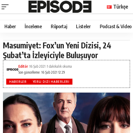
Türkçe
Haber
İnceleme
Röportaj
Listeler
Podcast & Video
Masumiyet: Fox’un Yeni Dizisi, 24
Şubat’ta İzleyiciyle Buluşuyor
Editör
16 Şub 2021
1 dakikalık okuma
Son güncelleme: 16 Şub 2021 12:29
HABERLER
YERLI DIZI HABERLERI