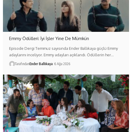
Emmy Ödülleri: İyi İşler Yine De Mümkün
Episode Dergi Temmuz sayısında Ender Ballıkaya güçlü Emmy
adaylarını inceliyor. Emmy adayları açıklandı. Ödüllerin her…
Tarafından
Ender Ballıkaya
6 Ağu 2026