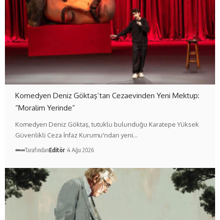
Komedyen Deniz Göktaş’tan Cezaevinden Yeni Mektup:
“Moralim Yerinde”
Komedyen Deniz Göktaş, tutuklu bulunduğu Karatepe Yüksek
Güvenlikli Ceza İnfaz Kurumu'ndan yeni…
Tarafından
Editör
4 Ağu 2026