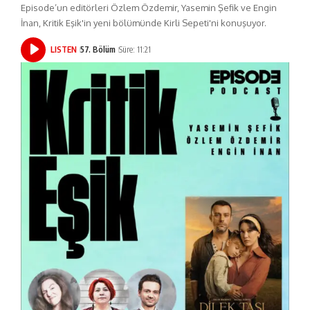
Episode’un editörleri Özlem Özdemir, Yasemin Şefik ve Engin
İnan, Kritik Eşik'in yeni bölümünde Kirli Sepeti'ni konuşuyor.
LISTEN
57. Bölüm
Süre: 11:21