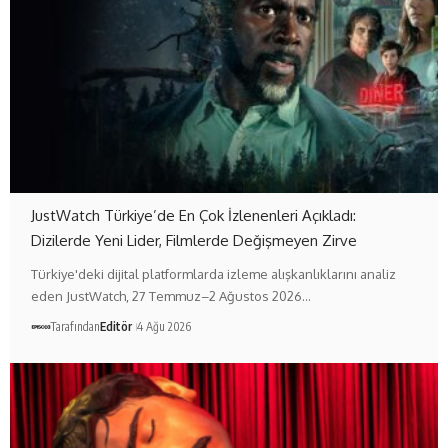
JustWatch Türkiye’de En Çok İzlenenleri Açıkladı:
Dizilerde Yeni Lider, Filmlerde Değişmeyen Zirve
Türkiye'deki dijital platformlarda izleme alışkanlıklarını analiz
eden JustWatch, 27 Temmuz–2 Ağustos 2026…
Tarafından
Editör
4 Ağu 2026