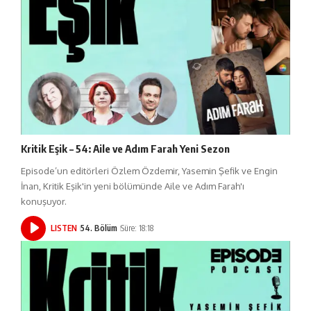
Kritik Eşik – 54: Aile ve Adım Farah Yeni Sezon
Episode’un editörleri Özlem Özdemir, Yasemin Şefik ve Engin
İnan, Kritik Eşik'in yeni bölümünde Aile ve Adım Farah'ı
konuşuyor.
LISTEN
54. Bölüm
Süre: 18:18