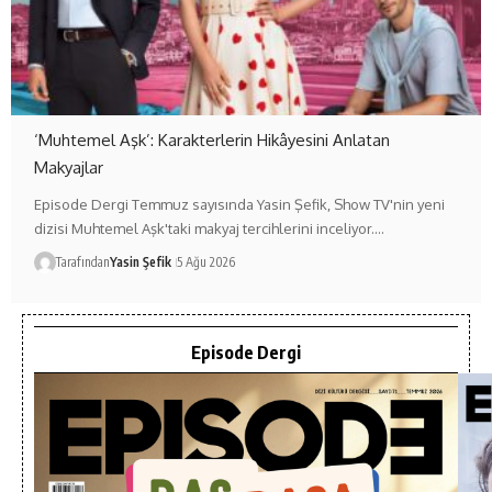
‘Muhtemel Aşk’: Karakterlerin Hikâyesini Anlatan
Makyajlar
Episode Dergi Temmuz sayısında Yasin Şefik, Show TV'nin yeni
dizisi Muhtemel Aşk'taki makyaj tercihlerini inceliyor.…
Tarafından
Yasin Şefik
5 Ağu 2026
Episode Dergi