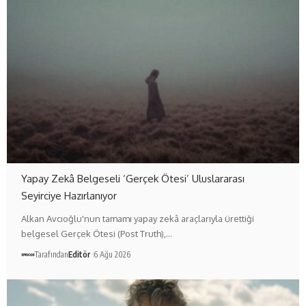
Yapay Zekâ Belgeseli ‘Gerçek Ötesi’ Uluslararası
Seyirciye Hazırlanıyor
Alkan Avcıoğlu'nun tamamı yapay zekâ araçlarıyla ürettiği
belgesel Gerçek Ötesi (Post Truth),…
Tarafından
Editör
6 Ağu 2026