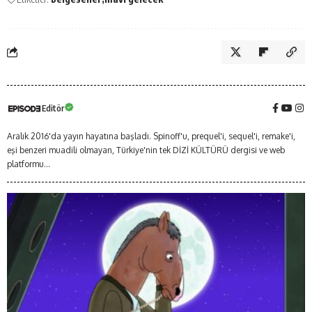
Editör
Aralık 2016'da yayın hayatına başladı. Spinoff'u, prequel'i, sequel'i, remake'i,
eşi benzeri muadili olmayan, Türkiye'nin tek DİZİ KÜLTÜRÜ dergisi ve web
platformu...