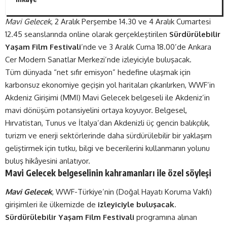
Mavi Gelecek
, 2 Aralık Perşembe 14.30 ve 4 Aralık Cumartesi
12.45 seanslarında online olarak gerçekleştirilen
Sürdürülebilir
Yaşam Film Festivali
’nde ve 3 Aralık Cuma 18.00’de Ankara
Cer Modern Sanatlar Merkezi’nde izleyiciyle buluşacak.
Tüm dünyada “net sıfır emisyon” hedefine ulaşmak için
karbonsuz ekonomiye geçişin yol haritaları çıkarılırken, WWF’in
Akdeniz Girişimi (MMI) Mavi Gelecek belgeseli ile Akdeniz’in
mavi dönüşüm potansiyelini ortaya koyuyor. Belgesel,
Hırvatistan, Tunus ve İtalya’dan Akdenizli üç gencin balıkçılık,
turizm ve enerji sektörlerinde daha sürdürülebilir bir yaklaşım
geliştirmek için tutku, bilgi ve becerilerini kullanmanın yolunu
buluş hikâyesini anlatıyor.
Mavi Gelecek belgeselinin kahramanları ile özel söyleşi
Mavi Gelecek
, WWF-Türkiye’nin (Doğal Hayatı Koruma Vakfı)
girişimleri ile ülkemizde de
izleyiciyle buluşacak
.
Sürdürülebilir Yaşam Film Festivali
programına alınan