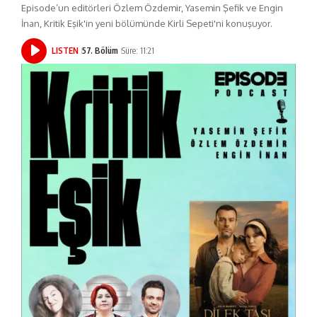
Episode’un editörleri Özlem Özdemir, Yasemin Şefik ve Engin
İnan, Kritik Eşik'in yeni bölümünde Kirli Sepeti'ni konuşuyor.
LISTEN
57. Bölüm
Süre: 11:21