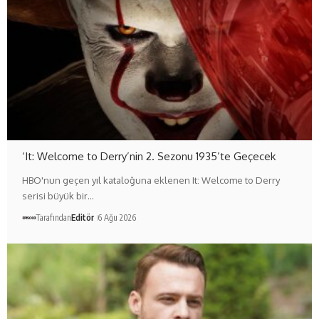
‘It: Welcome to Derry’nin 2. Sezonu 1935’te Geçecek
HBO'nun geçen yıl kataloğuna eklenen It: Welcome to Derry
serisi büyük bir…
Tarafından
Editör
6 Ağu 2026