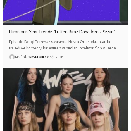
Ekranların Yeni Trendi: “Lütfen Biraz Daha İçimiz Şişsin”
Episode Dergi Temmuz sayısında Nevra Öner, ekranlarda
trajedi ve komediyi birleştiren yapımları inceliyor. Son yıllarda…
Tarafından
Nevra Öner
8 Ağu 2026