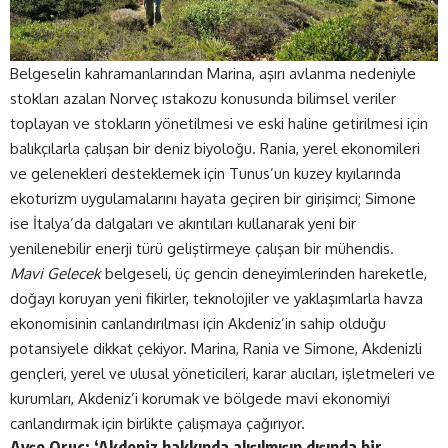
Belgeselin kahramanlarından Marina, aşırı avlanma nedeniyle
stokları azalan Norveç ıstakozu konusunda bilimsel veriler
toplayan ve stokların yönetilmesi ve eski haline getirilmesi için
balıkçılarla çalışan bir deniz biyoloğu. Rania, yerel ekonomileri
ve gelenekleri desteklemek için Tunus’un kuzey kıyılarında
ekoturizm uygulamalarını hayata geçiren bir girişimci; Simone
ise İtalya’da dalgaları ve akıntıları kullanarak yeni bir
yenilenebilir enerji türü geliştirmeye çalışan bir mühendis.
Mavi Gelecek
belgeseli, üç gencin deneyimlerinden hareketle,
doğayı koruyan yeni fikirler, teknolojiler ve yaklaşımlarla havza
ekonomisinin canlandırılması için Akdeniz’in sahip olduğu
potansiyele dikkat çekiyor. Marina, Rania ve Simone, Akdenizli
gençleri, yerel ve ulusal yöneticileri, karar alıcıları, işletmeleri ve
kurumları, Akdeniz’i korumak ve bölgede mavi ekonomiyi
canlandırmak için birlikte çalışmaya çağırıyor.
Ayşe Oruç: ‘Akdeniz hakkında alışılmışın dışında bir