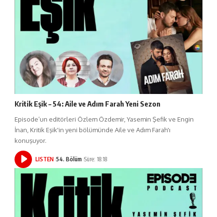
Kritik Eşik – 54: Aile ve Adım Farah Yeni Sezon
Episode’un editörleri Özlem Özdemir, Yasemin Şefik ve Engin
İnan, Kritik Eşik'in yeni bölümünde Aile ve Adım Farah'ı
konuşuyor.
LISTEN
54. Bölüm
Süre: 18:18