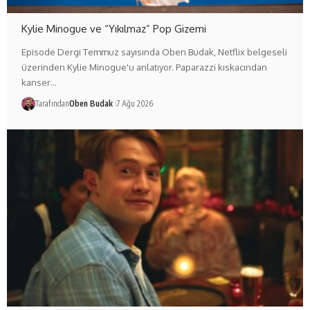
Kylie Minogue ve “Yıkılmaz” Pop Gizemi
Episode Dergi Temmuz sayısında Oben Budak, Netflix belgeseli
üzerinden Kylie Minogue'u anlatıyor. Paparazzi kıskacından
kanser…
Tarafından
Oben Budak
7 Ağu 2026