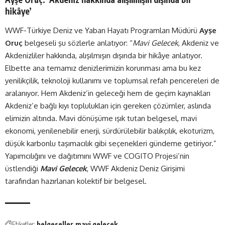
hikâye’
WWF-Türkiye Deniz ve Yaban Hayatı Programları Müdürü
Ayşe
Oruç
belgeseli şu sözlerle anlatıyor: “
Mavi Gelecek
, Akdeniz ve
Akdenizliler hakkında, alışılmışın dışında bir hikâye anlatıyor.
Elbette ana temamız denizlerimizin korunması ama bu kez
yenilikçilik, teknoloji kullanımı ve toplumsal refah pencereleri de
aralanıyor. Hem Akdeniz’in geleceği hem de geçim kaynakları
Akdeniz’e bağlı kıyı toplulukları için gereken çözümler, aslında
elimizin altında. Mavi dönüşüme ışık tutan belgesel, mavi
ekonomi, yenilenebilir enerji, sürdürülebilir balıkçılık, ekoturizm,
düşük karbonlu taşımacılık gibi seçenekleri gündeme getiriyor.”
Yapımcılığını ve dağıtımını WWF ve
COGITO Projesi
’nin
üstlendiği
Mavi Gelecek
, WWF Akdeniz Deniz Girişimi
tarafından hazırlanan kolektif bir belgesel.
Etiketler:
belgeseller
mavi gelecek