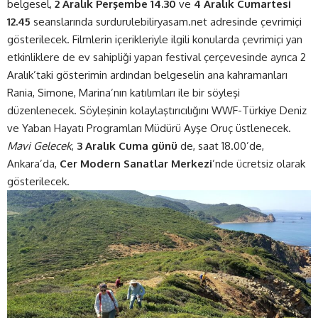
belgesel,
2 Aralık Perşembe 14.30
ve
4 Aralık Cumartesi
12.45
seanslarında
surdurulebiliryasam.net
adresinde çevrimiçi
gösterilecek. Filmlerin içerikleriyle ilgili konularda çevrimiçi yan
etkinliklere de ev sahipliği yapan festival çerçevesinde ayrıca 2
Aralık’taki gösterimin ardından belgeselin ana kahramanları
Rania, Simone, Marina’nın katılımları ile bir söyleşi
düzenlenecek. Söyleşinin kolaylaştırıcılığını WWF-Türkiye Deniz
ve Yaban Hayatı Programları Müdürü Ayşe Oruç üstlenecek.
Mavi Gelecek
,
3 Aralık Cuma günü
de, saat 18.00’de,
Ankara’da,
Cer Modern Sanatlar Merkezi
’nde ücretsiz olarak
gösterilecek.