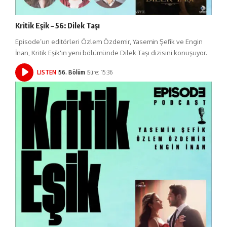
Kritik Eşik – 56: Dilek Taşı
Episode’un editörleri Özlem Özdemir, Yasemin Şefik ve Engin
İnan, Kritik Eşik'in yeni bölümünde Dilek Taşı dizisini konuşuyor.
LISTEN
56. Bölüm
Süre: 15:36