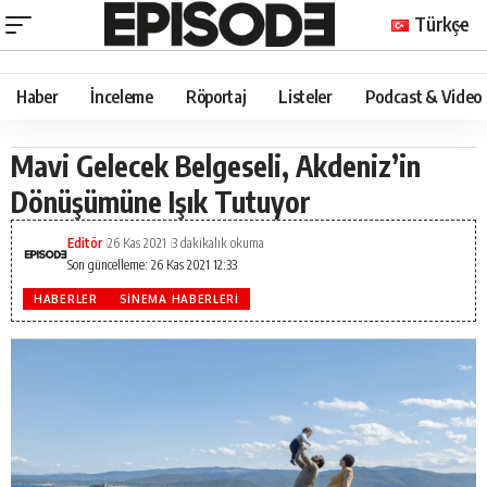
Türkçe
Haber
İnceleme
Röportaj
Listeler
Podcast & Video
Mavi Gelecek Belgeseli, Akdeniz’in
Dönüşümüne Işık Tutuyor
Editör
26 Kas 2021
3 dakikalık okuma
Son güncelleme: 26 Kas 2021 12:33
HABERLER
SINEMA HABERLERI