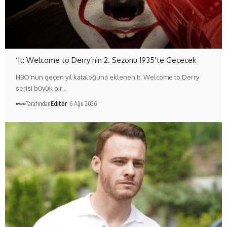
‘It: Welcome to Derry’nin 2. Sezonu 1935’te Geçecek
HBO'nun geçen yıl kataloğuna eklenen It: Welcome to Derry
serisi büyük bir…
Tarafından
Editör
6 Ağu 2026