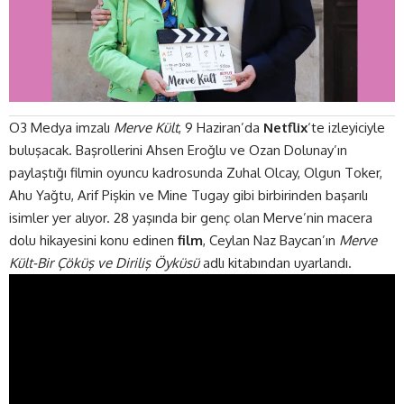
O3 Medya imzalı
Merve Kült
, 9 Haziran’da
Netflix
‘te izleyiciyle
buluşacak. Başrollerini Ahsen Eroğlu ve Ozan Dolunay’ın
paylaştığı filmin oyuncu kadrosunda Zuhal Olcay, Olgun Toker,
Ahu Yağtu, Arif Pişkin ve Mine Tugay gibi birbirinden başarılı
isimler yer alıyor. 28 yaşında bir genç olan Merve’nin macera
dolu hikayesini konu edinen
film
, Ceylan Naz Baycan’ın
Merve
Kült-Bir Çöküş ve Diriliş Öyküsü
adlı kitabından uyarlandı.