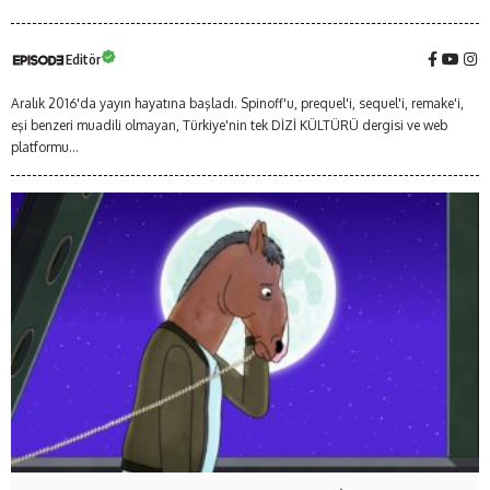
Editör
Aralık 2016'da yayın hayatına başladı. Spinoff'u, prequel'i, sequel'i, remake'i,
eşi benzeri muadili olmayan, Türkiye'nin tek DİZİ KÜLTÜRÜ dergisi ve web
platformu...