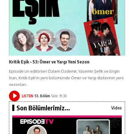
Kritik Eşik – 53: Ömer ve Yargı Yeni Sezon
Episode’un editörleri Özlem Özdemir, Yasemin Şefik ve Engin
İnan, Kritik Eşik'in yeni bölümünde Ömer ve Yargı dizilerinin yeni
sezonları.
LISTEN
53. Bölüm
Süre: 19:30
Son Bölümlerimiz...
Video