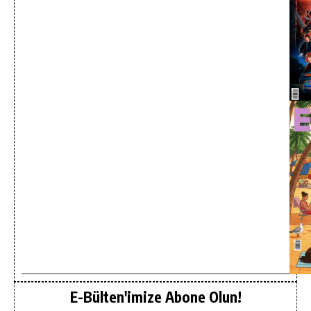
E-Bülten'imize Abone Olun!