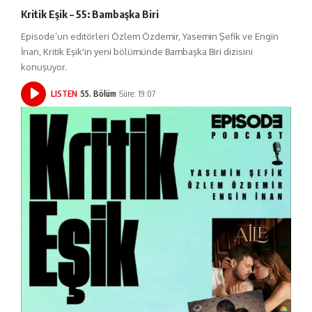
Kritik Eşik – 55: Bambaşka Biri
Episode’un editörleri Özlem Özdemir, Yasemin Şefik ve Engin
İnan, Kritik Eşik'in yeni bölümünde Bambaşka Biri dizisini
konuşuyor.
LISTEN
55. Bölüm
Süre: 19:07