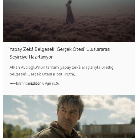
Yapay Zekâ Belgeseli ‘Gerçek Ötesi’ Uluslararası
Seyirciye Hazırlanıyor
Alkan Avcıoğlu'nun tamamı yapay zekâ araçlarıyla ürettiği
belgesel Gerçek Ötesi (Post Truth),…
Tarafından
Editör
6 Ağu 2026