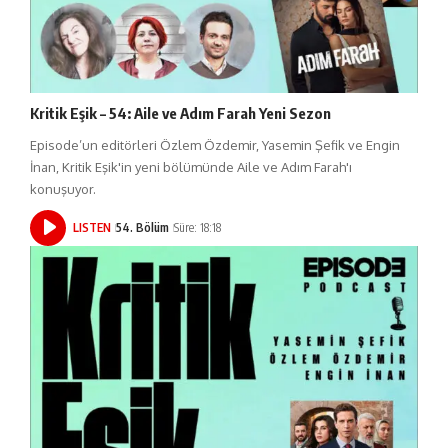
Kritik Eşik – 54: Aile ve Adım Farah Yeni Sezon
Episode’un editörleri Özlem Özdemir, Yasemin Şefik ve Engin
İnan, Kritik Eşik'in yeni bölümünde Aile ve Adım Farah'ı
konuşuyor.
LISTEN
54. Bölüm
Süre: 18:18