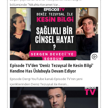
bölümünde "Nikahta Keramet Var…
Episode TV’den ‘Deniz Tezuysal ile Kesin Bilgi’
Kendine Has Üslubuyla Devam Ediyor
Episode Dergi YouTube kanalı Episode TV’nin yeni
içeriklerinden Deniz Tezuysal ile Kesin…