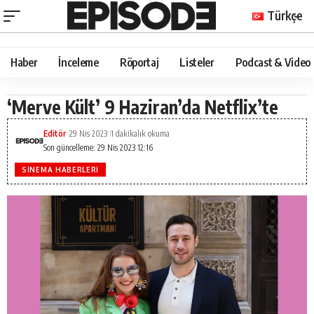
Türkçe
Haber
İnceleme
Röportaj
Listeler
Podcast & Video
‘Merve Kült’ 9 Haziran’da Netflix’te
Editör
29 Nis 2023
1 dakikalık okuma
Son güncelleme: 29 Nis 2023 12:16
SINEMA HABERLERI