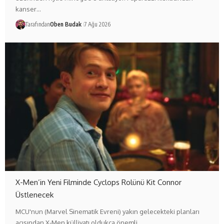
kanser…
Tarafından
Oben Budak
7 Ağu 2026
X-Men’in Yeni Filminde Cyclops Rolünü Kit Connor
Üstlenecek
MCU'nun (Marvel Sinematik Evreni) yakın gelecekteki planları
açısından X-Men külliyatı oldukça önemli…