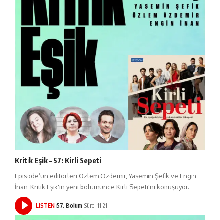
Kritik Eşik – 57: Kirli Sepeti
Episode’un editörleri Özlem Özdemir, Yasemin Şefik ve Engin
İnan, Kritik Eşik'in yeni bölümünde Kirli Sepeti'ni konuşuyor.
LISTEN
57. Bölüm
Süre: 11:21