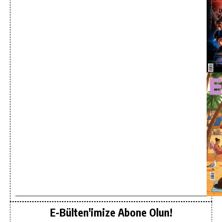
E-Bülten'imize Abone Olun!