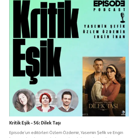
Kritik Eşik – 56: Dilek Taşı
Episode’un editörleri Özlem Özdemir, Yasemin Şefik ve Engin