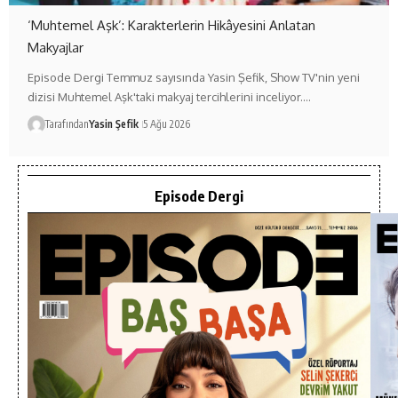
‘Muhtemel Aşk’: Karakterlerin Hikâyesini Anlatan
Makyajlar
Episode Dergi Temmuz sayısında Yasin Şefik, Show TV'nin yeni
dizisi Muhtemel Aşk'taki makyaj tercihlerini inceliyor.…
Tarafından
Yasin Şefik
5 Ağu 2026
Episode Dergi