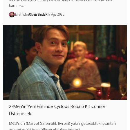
kanser…
Tarafından
Oben Budak
7 Ağu 2026
X-Men’in Yeni Filminde Cyclops Rolünü Kit Connor
Üstlenecek
MCU'nun (Marvel Sinematik Evreni) yakın gelecekteki planları
açısından X-Men külliyatı oldukça önemli…