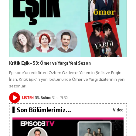
Kritik Eşik – 53: Ömer ve Yargı Yeni Sezon
Episode’un editörleri Özlem Özdemir, Yasemin Şefik ve Engin
İnan, Kritik Eşik'in yeni bölümünde Ömer ve Yargı dizilerinin yeni
sezonları.
LISTEN
53. Bölüm
Süre: 19:30
Son Bölümlerimiz...
Video