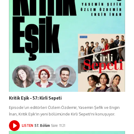
Kritik Eşik – 57: Kirli Sepeti
Episode’un editörleri Özlem Özdemir, Yasemin Şefik ve Engin
İnan, Kritik Eşik'in yeni bölümünde Kirli Sepeti'ni konuşuyor.
LISTEN
57. Bölüm
Süre: 11:21