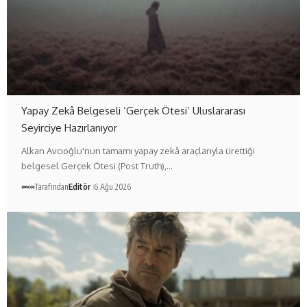
Yapay Zekâ Belgeseli ‘Gerçek Ötesi’ Uluslararası
Seyirciye Hazırlanıyor
Alkan Avcıoğlu'nun tamamı yapay zekâ araçlarıyla ürettiği
belgesel Gerçek Ötesi (Post Truth),…
Tarafından
Editör
6 Ağu 2026