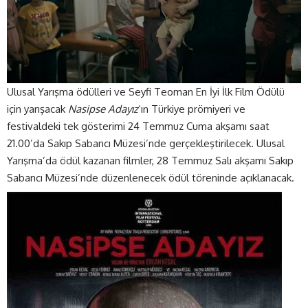
Ulusal Yarışma ödülleri ve Seyfi Teoman En İyi İlk Film Ödülü
için yarışacak
Nasipse Adayız
‘ın Türkiye prömiyeri ve
festivaldeki tek gösterimi 24 Temmuz Cuma akşamı saat
21.00’da Sakıp Sabancı Müzesi’nde gerçekleştirilecek. Ulusal
Yarışma’da ödül kazanan filmler, 28 Temmuz Salı akşamı Sakıp
Sabancı Müzesi’nde düzenlenecek ödül töreninde açıklanacak.