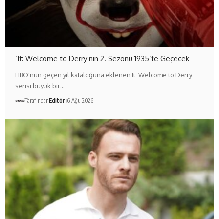
‘It: Welcome to Derry’nin 2. Sezonu 1935’te Geçecek
HBO'nun geçen yıl kataloğuna eklenen It: Welcome to Derry
serisi büyük bir…
Tarafından
Editör
6 Ağu 2026