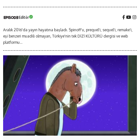
Editör
Aralık 2016'da yayın hayatına başladı. Spinoff'u, prequel'i, sequel'i, remake'i,
eşi benzeri muadili olmayan, Türkiye'nin tek DİZİ KÜLTÜRÜ dergisi ve web
platformu...