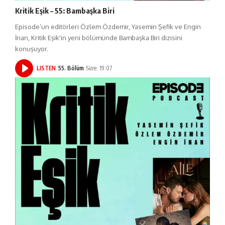
Kritik Eşik – 55: Bambaşka Biri
Episode’un editörleri Özlem Özdemir, Yasemin Şefik ve Engin
İnan, Kritik Eşik'in yeni bölümünde Bambaşka Biri dizisini
konuşuyor.
LISTEN
55. Bölüm
Süre: 19:07