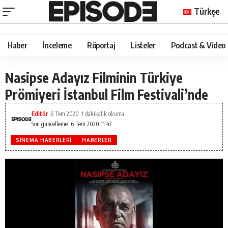
Türkçe
Haber
İnceleme
Röportaj
Listeler
Podcast & Video
Nasipse Adayız Filminin Türkiye
Prömiyeri İstanbul Film Festivali’nde
Editör
6 Tem 2020
1 dakikalık okuma
Son güncelleme: 6 Tem 2020 11:47
SINEMA HABERLERI
HABERLER