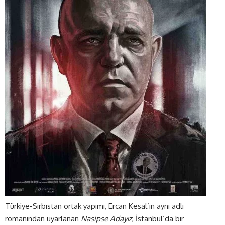
Türkiye-Sırbıstan ortak yapımı, Ercan Kesal’ın aynı adlı
romanından uyarlanan
Nasipse Adayız
, İstanbul’da bir