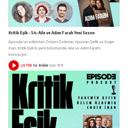
Kritik Eşik – 54: Aile ve Adım Farah Yeni Sezon
Episode’un editörleri Özlem Özdemir, Yasemin Şefik ve Engin
İnan, Kritik Eşik'in yeni bölümünde Aile ve Adım Farah'ı
konuşuyor.
LISTEN
54. Bölüm
Süre: 18:18