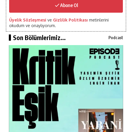
Abone Ol
Üyelik Sözleşmesi
ve
Gizlilik Politikası
metinlerini
okudum ve onaylıyorum.
Son Bölümlerimiz...
Podcast