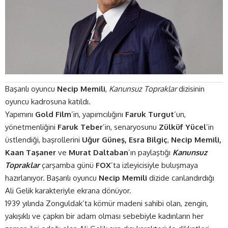
Başarılı oyuncu
Necip Memili
,
Kanunsuz Topraklar
dizisinin
oyuncu kadrosuna katıldı.
Yapımını
Gold Film
’in, yapımcılığını
Faruk Turgut
’un,
yönetmenliğini
Faruk Teber
’in, senaryosunu
Zülküf Yücel
’in
üstlendiği, başrollerini
Uğur Güneş,
Esra Bilgiç
,
Necip Memili,
Kaan Taşaner
ve
Murat Daltaban
’ın
paylaştığı
Kanunsuz
Topraklar
çarşamba günü
FOX
’ta izleyicisiyle buluşmaya
hazırlanıyor. Başarılı oyuncu
Necip Memili
dizide canlandırdığı
Ali Gelik karakteriyle ekrana dönüyor.
1939 yılında Zonguldak’ta kömür madeni sahibi olan, zengin,
yakışıklı ve çapkın bir adam olması sebebiyle kadınların her