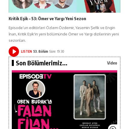
Kritik Eşik – 53: Ömer ve Yargı Yeni Sezon
Episode’un editörleri Özlem Özdemir, Yasemin Şefik ve Engin
İnan, Kritik Eşik'in yeni bölümünde Ömer ve Yargı dizilerinin yeni
sezonları.
LISTEN
53. Bölüm
Süre: 19:30
Son Bölümlerimiz...
Video