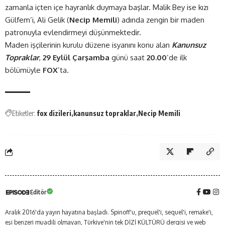
zamanla içten içe hayranlık duymaya başlar. Malik Bey ise kızı
Gülfem’i, Ali Gelik (
Necip Memili
) adında zengin bir maden
patronuyla evlendirmeyi düşünmektedir.
Maden işçilerinin kurulu düzene isyanını konu alan
Kanunsuz
Topraklar
,
29 Eylül Çarşamba
günü saat
20.00
’de ilk
bölümüyle
FOX
’ta.
Etiketler:
fox dizileri
kanunsuz topraklar
Necip Memili
Editör
Aralık 2016'da yayın hayatına başladı. Spinoff'u, prequel'i, sequel'i, remake'i,
eşi benzeri muadili olmayan, Türkiye'nin tek DİZİ KÜLTÜRÜ dergisi ve web