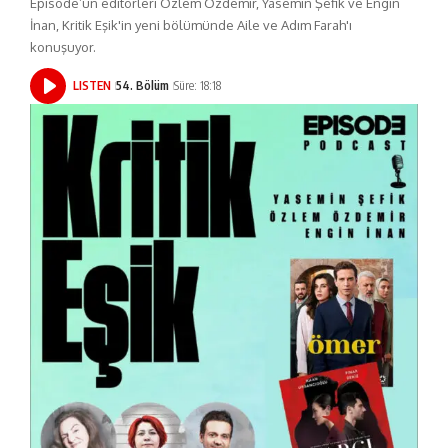
Episode’un editörleri Özlem Özdemir, Yasemin Şefik ve Engin
İnan, Kritik Eşik'in yeni bölümünde Aile ve Adım Farah'ı
konuşuyor.
LISTEN
54. Bölüm
Süre: 18:18