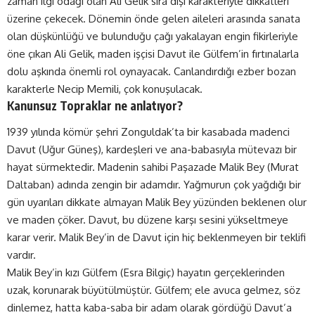
zaman ilgi odağı olan Ali Gelik sıra dışı karakteriyle dikkatleri
üzerine çekecek. Dönemin önde gelen aileleri arasında sanata
olan düşkünlüğü ve bulunduğu çağı yakalayan engin fikirleriyle
öne çıkan Ali Gelik, maden işçisi Davut ile Gülfem’in fırtınalarla
dolu aşkında önemli rol oynayacak. Canlandırdığı ezber bozan
karakterle Necip Memili, çok konuşulacak.
Kanunsuz Topraklar ne anlatıyor?
1939 yılında kömür şehri Zonguldak’ta bir kasabada madenci
Davut (Uğur Güneş), kardeşleri ve ana-babasıyla mütevazı bir
hayat sürmektedir. Madenin sahibi Paşazade Malik Bey (Murat
Daltaban) adında zengin bir adamdır. Yağmurun çok yağdığı bir
gün uyarıları dikkate almayan Malik Bey yüzünden beklenen olur
ve maden çöker. Davut, bu düzene karşı sesini yükseltmeye
karar verir. Malik Bey’in de Davut için hiç beklenmeyen bir teklifi
vardır.
Malik Bey’in kızı Gülfem (Esra Bilgiç) hayatın gerçeklerinden
uzak, korunarak büyütülmüştür. Gülfem; ele avuca gelmez, söz
dinlemez, hatta kaba-saba bir adam olarak gördüğü Davut’a