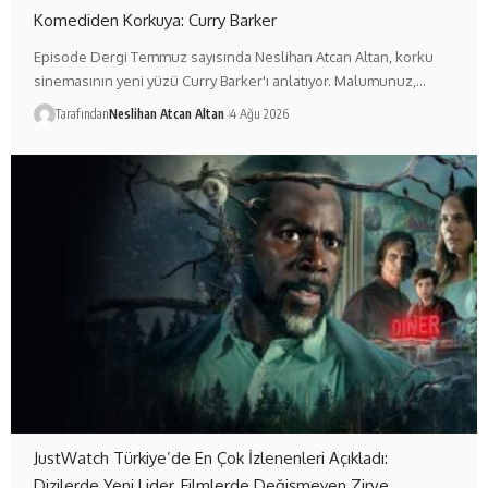
Komediden Korkuya: Curry Barker
Episode Dergi Temmuz sayısında Neslihan Atcan Altan, korku
sinemasının yeni yüzü Curry Barker'ı anlatıyor. Malumunuz,…
Tarafından
Neslihan Atcan Altan
4 Ağu 2026
JustWatch Türkiye’de En Çok İzlenenleri Açıkladı:
Dizilerde Yeni Lider, Filmlerde Değişmeyen Zirve