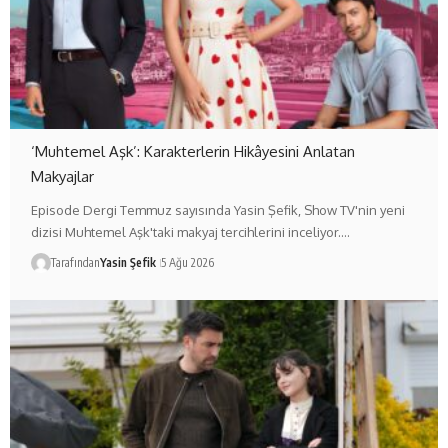
‘Muhtemel Aşk’: Karakterlerin Hikâyesini Anlatan
Makyajlar
Episode Dergi Temmuz sayısında Yasin Şefik, Show TV'nin yeni
dizisi Muhtemel Aşk'taki makyaj tercihlerini inceliyor.…
Tarafından
Yasin Şefik
5 Ağu 2026