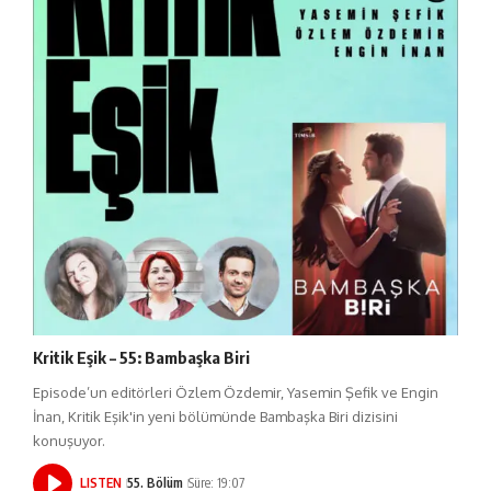
Kritik Eşik – 55: Bambaşka Biri
Episode’un editörleri Özlem Özdemir, Yasemin Şefik ve Engin
İnan, Kritik Eşik'in yeni bölümünde Bambaşka Biri dizisini
konuşuyor.
LISTEN
55. Bölüm
Süre: 19:07