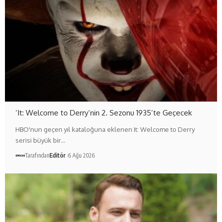
‘It: Welcome to Derry’nin 2. Sezonu 1935’te Geçecek
HBO'nun geçen yıl kataloğuna eklenen It: Welcome to Derry
serisi büyük bir…
Tarafından
Editör
6 Ağu 2026