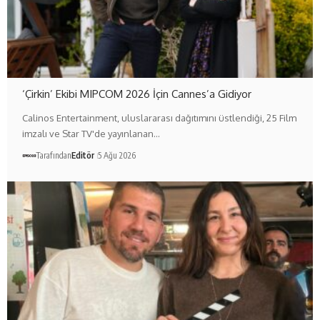
‘Çirkin’ Ekibi MIPCOM 2026 İçin Cannes’a Gidiyor
Calinos Entertainment, uluslararası dağıtımını üstlendiği, 25 Film
imzalı ve Star TV'de yayınlanan…
Tarafından
Editör
5 Ağu 2026