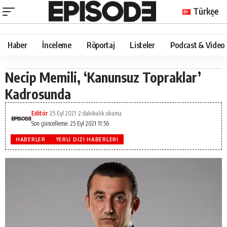
Türkçe
Haber
İnceleme
Röportaj
Listeler
Podcast & Video
Necip Memili, ‘Kanunsuz Topraklar’
Kadrosunda
Editör
25 Eyl 2021
2 dakikalık okuma
Son güncelleme: 25 Eyl 2021 11:56
HABERLER
YERLI DIZI HABERLERI