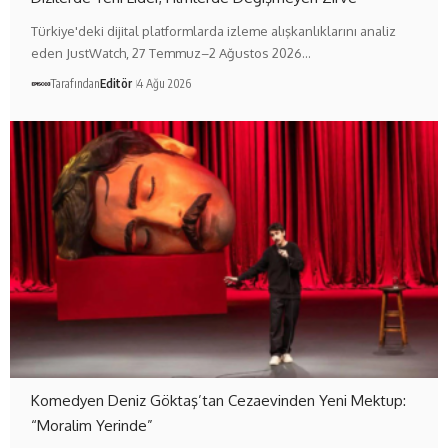
Türkiye'deki dijital platformlarda izleme alışkanlıklarını analiz
eden JustWatch, 27 Temmuz–2 Ağustos 2026…
Tarafından
Editör
4 Ağu 2026
Komedyen Deniz Göktaş’tan Cezaevinden Yeni Mektup:
“Moralim Yerinde”