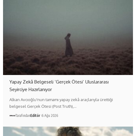
Yapay Zekâ Belgeseli ‘Gerçek Ötesi’ Uluslararası
Seyirciye Hazırlanıyor
Alkan Avcıoğlu'nun tamamı yapay zekâ araçlarıyla ürettiği
belgesel Gerçek Ötesi (Post Truth),…
Tarafından
Editör
6 Ağu 2026