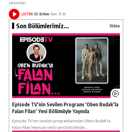
sezonları.
LISTEN
53. Bölüm
Süre: 19:30
Son Bölümlerimiz...
Video
Episode TV’nin Sevilen Programı ‘Oben Budak’la
Falan Filan’ Yeni Bölümüyle Yayında
Episode TV’nin sevilen programlarından Oben Budak'la
Falan Filan heyecan verici yeni bölümüyle…