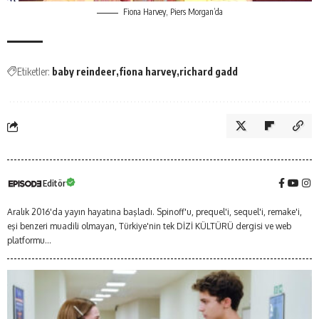
Fiona Harvey, Piers Morgan’da
Etiketler:
baby reindeer
fiona harvey
richard gadd
Editör
Aralık 2016'da yayın hayatına başladı. Spinoff'u, prequel'i, sequel'i, remake'i,
eşi benzeri muadili olmayan, Türkiye'nin tek DİZİ KÜLTÜRÜ dergisi ve web
platformu...