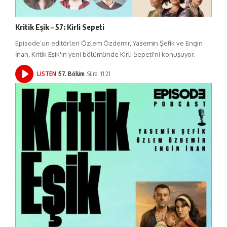
Kritik Eşik – 57: Kirli Sepeti
Episode’un editörleri Özlem Özdemir, Yasemin Şefik ve Engin
İnan, Kritik Eşik'in yeni bölümünde Kirli Sepeti'ni konuşuyor.
LISTEN
57. Bölüm
Süre: 11:21