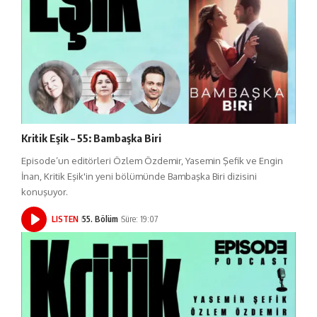
Kritik Eşik – 55: Bambaşka Biri
Episode’un editörleri Özlem Özdemir, Yasemin Şefik ve Engin
İnan, Kritik Eşik'in yeni bölümünde Bambaşka Biri dizisini
konuşuyor.
LISTEN
55. Bölüm
Süre: 19:07