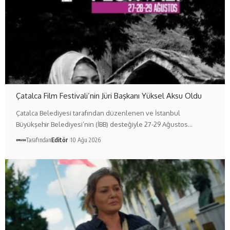
Çatalca Film Festivali’nin Jüri Başkanı Yüksel Aksu Oldu
Çatalca Belediyesi tarafından düzenlenen ve İstanbul
Büyükşehir Belediyesi’nin (İBB) desteğiyle 27-29 Ağustos…
Tarafından
Editör
10 Ağu 2026