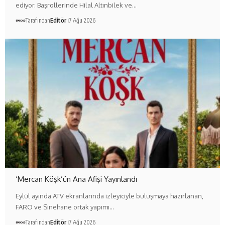
ediyor. Başrollerinde Hilal Altınbilek ve…
Tarafından
Editör
7 Ağu 2026
‘Mercan Köşk’ün Ana Afişi Yayınlandı
Eylül ayında ATV ekranlarında izleyiciyle buluşmaya hazırlanan,
FARO ve Sinehane ortak yapımı…
Tarafından
Editör
7 Ağu 2026