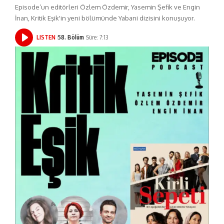
Episode’un editörleri Özlem Özdemir, Yasemin Şefik ve Engin
İnan, Kritik Eşik'in yeni bölümünde Yabani dizisini konuşuyor.
LISTEN
58. Bölüm
Süre: 7:13