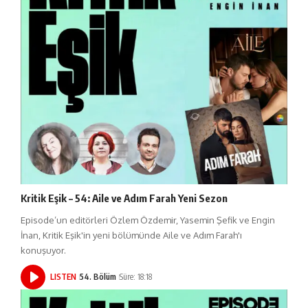
Kritik Eşik – 54: Aile ve Adım Farah Yeni Sezon
Episode’un editörleri Özlem Özdemir, Yasemin Şefik ve Engin
İnan, Kritik Eşik'in yeni bölümünde Aile ve Adım Farah'ı
konuşuyor.
LISTEN
54. Bölüm
Süre: 18:18