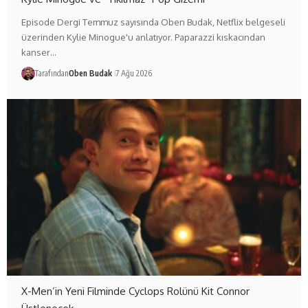
Episode Dergi Temmuz sayısında Oben Budak, Netflix belgeseli
üzerinden Kylie Minogue'u anlatıyor. Paparazzi kıskacından
kanser…
Tarafından
Oben Budak
7 Ağu 2026
X-Men’in Yeni Filminde Cyclops Rolünü Kit Connor