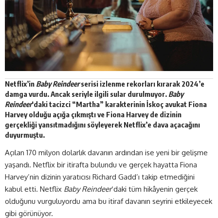
Netflix’in
Baby Reindeer
serisi izlenme rekorları kırarak 2024’e
damga vurdu. Ancak seriyle ilgili sular durulmuyor.
Baby
Reindeer
‘daki tacizci “Martha” karakterinin İskoç avukat Fiona
Harvey olduğu açığa çıkmıştı ve Fiona Harvey de dizinin
gerçekliği yansıtmadığını söyleyerek Netflix’e dava açacağını
duyurmuştu.
Açılan 170 milyon dolarlık davanın ardından ise yeni bir gelişme
yaşandı. Netflix bir itirafta bulundu ve gerçek hayatta Fiona
Harvey’nin dizinin yaratıcısı Richard Gadd’ı takip etmediğini
kabul etti. Netflix
Baby Reindeer
‘daki tüm hikâyenin
gerçek
olduğunu vurguluyordu ama bu itiraf davanın seyrini etkileyecek
gibi
görünüyor
.