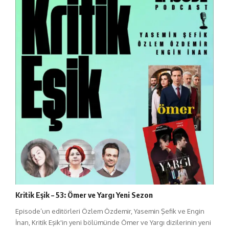
Kritik Eşik – 53: Ömer ve Yargı Yeni Sezon
Episode’un editörleri Özlem Özdemir, Yasemin Şefik ve Engin
İnan, Kritik Eşik'in yeni bölümünde Ömer ve Yargı dizilerinin yeni