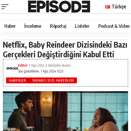
Türkçe
Haber
İnceleme
Röportaj
Listeler
Podcast & Video
Netflix, Baby Reindeer Dizisindeki Bazı
Gerçekleri Değiştirdiğini Kabul Etti
Editör
1 Ağu 2024
2 dakikalık okuma
Son güncelleme: 1 Ağu 2024 13:23
HABERLER
YABANCI DIZI HABERLERI