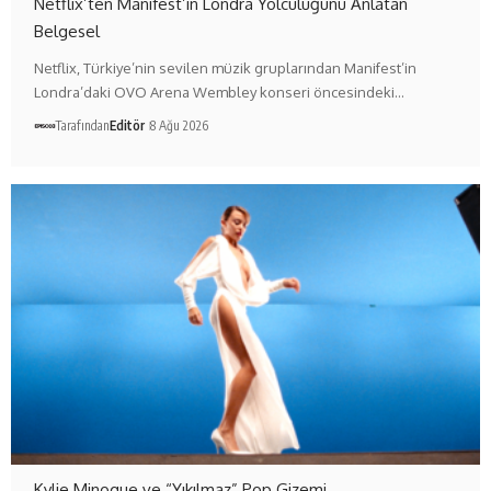
Netflix’ten Manifest’in Londra Yolculuğunu Anlatan
Belgesel
Netflix, Türkiye’nin sevilen müzik gruplarından Manifest’in
Londra’daki OVO Arena Wembley konseri öncesindeki…
Tarafından
Editör
8 Ağu 2026
Kylie Minogue ve “Yıkılmaz” Pop Gizemi