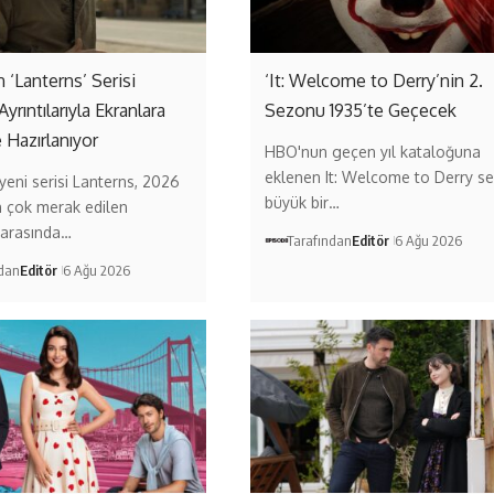
‘Lanterns’ Serisi
‘It: Welcome to Derry’nin 2.
Ayrıntılarıyla Ekranlara
Sezonu 1935’te Geçecek
 Hazırlanıyor
HBO'nun geçen yıl kataloğuna
eklenen It: Welcome to Derry ser
eni serisi Lanterns, 2026
büyük bir…
n çok merak edilen
 arasında…
Tarafından
Editör
6 Ağu 2026
ndan
Editör
6 Ağu 2026