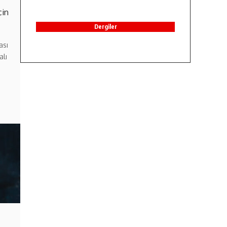
çin
Dergiler
ası
alı