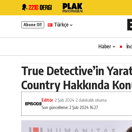
Türkçe
Abone Ol!
Haber
İn
True Detective’in Yarat
Country Hakkında Kon
Editör
2 Şub 2024
2 dakikalık okuma
Son güncelleme: 2 Şub 2024 16:27