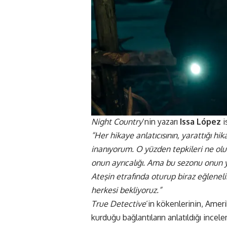
Night Country
‘nin yazarı
Issa López
i
“Her hikaye anlatıcısının, yarattığı hik
inanıyorum. O yüzden tepkileri ne ol
onun ayrıcalığı. Ama bu sezonu onun y
Ateşin etrafında oturup biraz eğlenel
herkesi bekliyoruz.”
True Detective
‘in kökenlerinin, Amer
kurduğu bağlantıların anlatıldığı ince