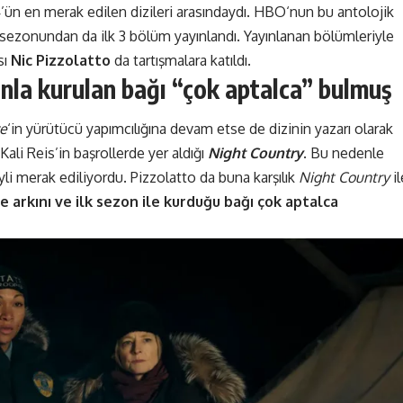
ün en merak edilen dizileri
arasındaydı.
HBO
‘nun bu antolojik
i sezonundan da ilk 3 bölüm yayınlandı. Yayınlanan bölümleriyle
sı
Nic Pizzolatto
da tartışmalara katıldı.
onla kurulan bağı “çok aptalca” bulmuş
ve
‘in yürütücü yapımcılığına devam etse de dizinin yazarı olarak
Kali Reis’in başrollerde yer aldığı
Night Country
. Bu nedenle
li merak ediliyordu. Pizzolatto da buna karşılık
Night Country
i
ye arkını ve ilk sezon ile kurduğu bağı çok aptalca