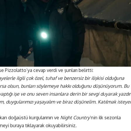
se Pizzolatto’ya cevap verdi ve şunları belirtti:
ayelerle ilgili çok özel, tuhaf ve benzersiz bir ilişkisi olduğuna
ursa olsun, bunları söylemeye hakkı olduğunu düşünüyorum. Bu
aptığı işe ve onu seven insanlara derin bir sevgi duyarak yazdı
im, duygularımızı yaşayalım ve biraz düşünelim. Katılmak isteye
ikan doğaüstü kurgularının ve
Night Country
‘nin ilk sezonla
lemeyi
buraya tıklayarak
okuyabilirsiniz.