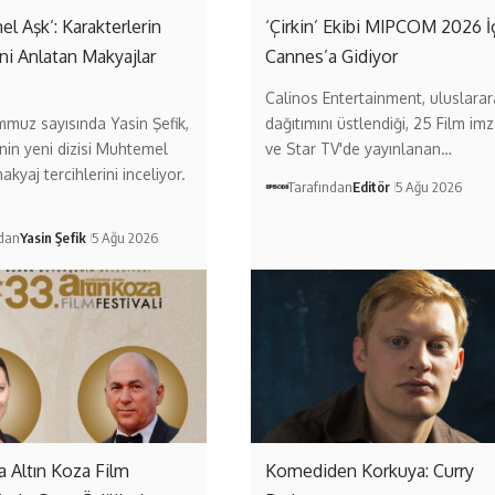
l Aşk’: Karakterlerin
‘Çirkin’ Ekibi MIPCOM 2026 İ
ni Anlatan Makyajlar
Cannes’a Gidiyor
Calinos Entertainment, uluslarar
muz sayısında Yasin Şefik,
dağıtımını üstlendiği, 25 Film imz
in yeni dizisi Muhtemel
ve Star TV'de yayınlanan…
akyaj tercihlerini inceliyor.
Tarafından
Editör
5 Ağu 2026
ndan
Yasin Şefik
5 Ağu 2026
a Altın Koza Film
Komediden Korkuya: Curry