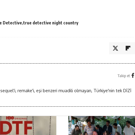
e Detective
true detective night country
Takip et:
 sequel'i, remake'i, eşi benzeri muadili olmayan, Türkiye'nin tek DİZİ