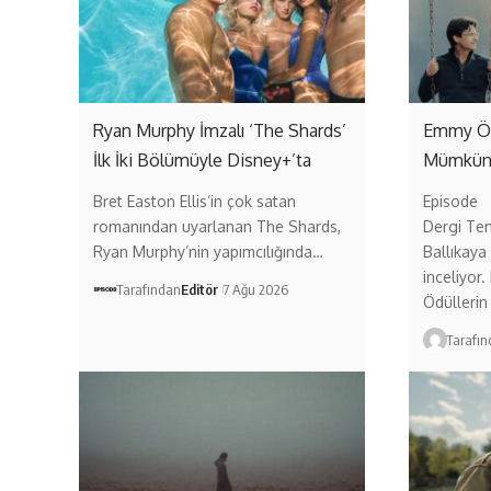
Ryan Murphy İmzalı ‘The Shards’
Emmy Ödü
İlk İki Bölümüyle Disney+’ta
Mümkü
Bret Easton Ellis’in çok satan
Episode
romanından uyarlanan The Shards,
Dergi Te
Ryan Murphy’nin yapımcılığında…
Ballıkaya
inceliyor
Tarafından
Editör
7 Ağu 2026
Ödüllerin
Tarafı