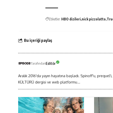
Etiketler:
HBO dizileri
nick pizzolatto
Tru
Bu içeriği paylaş
Editör
Tarafından
Aralık 2016'da yayın hayatına başladı. Spinoff'u, prequel'i,
KÜLTÜRÜ dergisi ve web platformu...