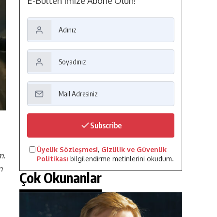
E-Bülten'imize Abone Olun!
Subscribe
Üyelik Sözleşmesi
,
Gizlilik ve Güvenlik
m.
Politikası
bilgilendirme metinlerini okudum.
n
Çok Okunanlar