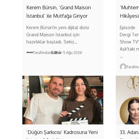
Kerem Bürsin, ‘Grand Maison
‘Muhteme
İstanbul’ ile Mutfağa Giriyor
Hikâyesi
Kerem Bürsin'in yeni dijital dizisi
Episode
Grand Maison İstanbul için
Dergi Tem
hazırlıklar başladı. Sekiz…
Show TV'n
Aşk'taki m
Tarafından
Editör
5 Ağu 2026
…
Tarafı
‘Düğün Şarkıcısı’ Kadrosuna Yeni
33. Adan