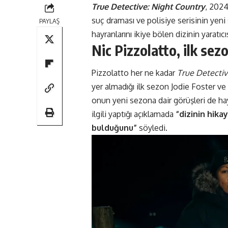
True Detective: Night Country
,
2024’
suç draması ve polisiye serisinin yen
PAYLAŞ
hayranlarını ikiye bölen dizinin yaratıcı
Nic Pizzolatto, ilk sez
Pizzolatto her ne kadar
True Detecti
yer almadığı ilk sezon Jodie Foster ve 
onun yeni sezona dair görüşleri de hay
ilgili yaptığı açıklamada
“dizinin hika
bulduğunu”
söyledi
.