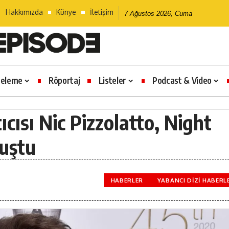
Hakkımızda
Künye
İletişim
7 Ağustos 2026, Cuma
celeme
Röportaj
Listeler
Podcast & Video
ıcısı Nic Pizzolatto, Night
uştu
HABERLER
YABANCI DIZI HABERL