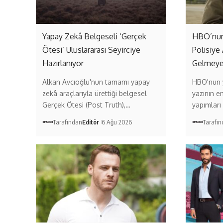
Yapay Zekâ Belgeseli ‘Gerçek
HBO’nun 
Ötesi’ Uluslararası Seyirciye
Polisiye 
Hazırlanıyor
Gelmeye
Alkan Avcıoğlu'nun tamamı yapay
HBO'nun y
zekâ araçlarıyla ürettiği belgesel
yazının e
Gerçek Ötesi (Post Truth),…
yapımları
Tarafından
Editör
6 Ağu 2026
Tarafı