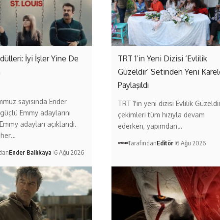
lleri: İyi İşler Yine De
TRT 1’in Yeni Dizisi ‘Evlilik
n
Güzeldir’ Setinden Yeni Karel
Paylaşıldı
mmuz sayısında Ender
TRT 1'in yeni dizisi Evlilik Güzeldir
 güçlü Emmy adaylarını
çekimleri tüm hızıyla devam
. Emmy adayları açıklandı.
ederken, yapımdan…
 her…
Tarafından
Editör
6 Ağu 2026
ndan
Ender Ballıkaya
6 Ağu 2026