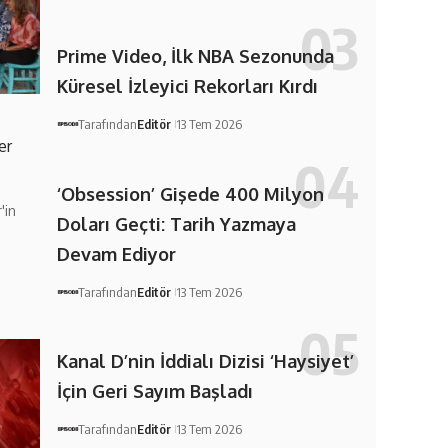
Prime Video, İlk NBA Sezonunda
Küresel İzleyici Rekorları Kırdı
Tarafından
Editör
13 Tem 2026
er
‘Obsession’ Gişede 400 Milyon
'in
Doları Geçti: Tarih Yazmaya
Devam Ediyor
Tarafından
Editör
13 Tem 2026
Kanal D’nin İddialı Dizisi ‘Haysiyet’
İçin Geri Sayım Başladı
Tarafından
Editör
13 Tem 2026