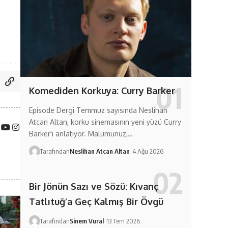
Komediden Korkuya: Curry Barker
Episode Dergi Temmuz sayısında Neslihan
Atcan Altan, korku sinemasının yeni yüzü Curry
Barker'ı anlatıyor. Malumunuz,…
Tarafından
Neslihan Atcan Altan
4 Ağu 2026
Bir Jönün Sazı ve Sözü: Kıvanç
Tatlıtuğ’a Geç Kalmış Bir Övgü
Tarafından
Sinem Vural
13 Tem 2026