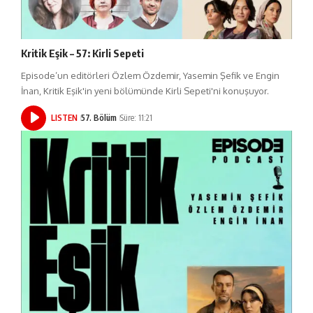
Kritik Eşik – 57: Kirli Sepeti
Episode’un editörleri Özlem Özdemir, Yasemin Şefik ve Engin
İnan, Kritik Eşik'in yeni bölümünde Kirli Sepeti'ni konuşuyor.
LISTEN
57. Bölüm
Süre: 11:21