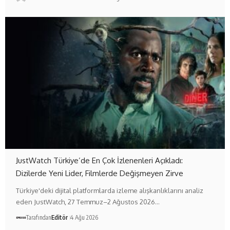
JustWatch Türkiye’de En Çok İzlenenleri Açıkladı:
Dizilerde Yeni Lider, Filmlerde Değişmeyen Zirve
Türkiye'deki dijital platformlarda izleme alışkanlıklarını analiz
eden JustWatch, 27 Temmuz–2 Ağustos 2026…
Tarafından
Editör
4 Ağu 2026