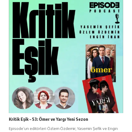
Kritik Eşik – 53: Ömer ve Yargı Yeni Sezon
Episode’un editörleri Özlem Özdemir, Yasemin Şefik ve Engin