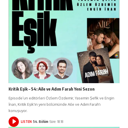
Kritik Eşik – 54: Aile ve Adım Farah Yeni Sezon
Episode’un editörleri Özlem Özdemir, Yasemin Şefik ve Engin
İnan, Kritik Eşik'in yeni bölümünde Aile ve Adım Farah'ı
konuşuyor.
LISTEN
54. Bölüm
Süre: 18:18