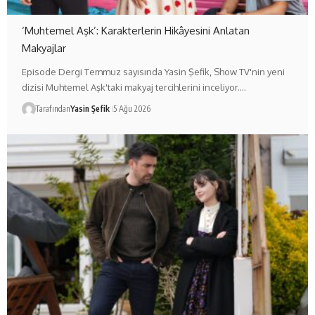
‘Muhtemel Aşk’: Karakterlerin Hikâyesini Anlatan
Makyajlar
Episode Dergi Temmuz sayısında Yasin Şefik, Show TV'nin yeni
dizisi Muhtemel Aşk'taki makyaj tercihlerini inceliyor.…
Tarafından
Yasin Şefik
5 Ağu 2026