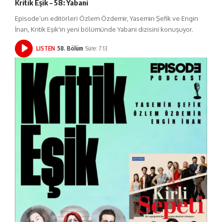
Kritik Eşik – 58: Yabani
Episode’un editörleri Özlem Özdemir, Yasemin Şefik ve Engin
İnan, Kritik Eşik'in yeni bölümünde Yabani dizisini konuşuyor.
LISTEN
58. Bölüm
Süre: 7:13