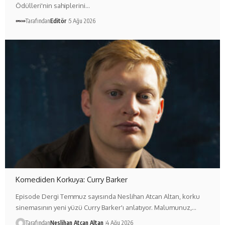
Ödülleri'nin sahiplerini…
Tarafından
Editör
5 Ağu 2026
Komediden Korkuya: Curry Barker
Episode Dergi Temmuz sayısında Neslihan Atcan Altan, korku
sinemasının yeni yüzü Curry Barker'ı anlatıyor. Malumunuz,…
Tarafından
Neslihan Atcan Altan
4 Ağu 2026