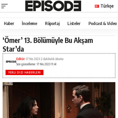
Türkçe
Haber
İnceleme
Röportaj
Listeler
Podcast & Video
‘Ömer’ 13. Bölümüyle Bu Akşam
Star’da
Editör
17 Nis 2023
2 dakikalık okuma
Son güncelleme: 17 Nis 2023 11:41
YERLI DIZI HABERLERI