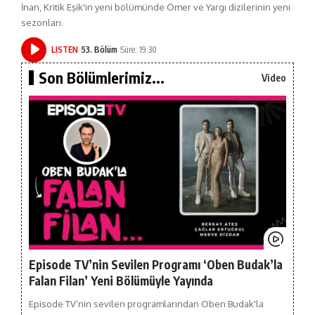
İnan, Kritik Eşik'in yeni bölümünde Ömer ve Yargı dizilerinin yeni
sezonları.
LISTEN
53. Bölüm
Süre: 19:30
Son Bölümlerimiz...
Video
Episode TV’nin Sevilen Programı ‘Oben Budak’la
Falan Filan’ Yeni Bölümüyle Yayında
Episode TV’nin sevilen programlarından Oben Budak'la