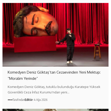
Komedyen Deniz Göktaş’tan Cezaevinden Yeni Mektup:
“Moralim Yerinde”
Komedyen Deniz Göktaş, tutuklu bulunduğu Karatepe Yüksek
Güvenlikli Ceza İnfaz Kurumu'ndan yeni…
Tarafından
Editör
4 Ağu 2026