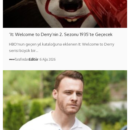
‘It: Welcome to Derry’nin 2. Sezonu 1935’te Geçecek
HBO'nun geçen yıl kataloğuna eklenen It: Welcome to Derry
serisi büyük bir…
Tarafından
Editör
6 Ağu 2026