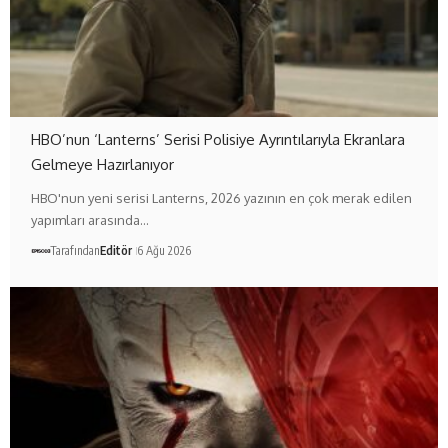
HBO’nun ‘Lanterns’ Serisi Polisiye Ayrıntılarıyla Ekranlara
Gelmeye Hazırlanıyor
HBO'nun yeni serisi Lanterns, 2026 yazının en çok merak edilen
yapımları arasında…
Tarafından
Editör
6 Ağu 2026