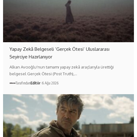
Yapay Zekâ Belgeseli ‘Gerçek Ötesi’ Uluslararası
Seyirciye Hazırlanıyor
Alkan Avcıoğlu'nun tamamı yapay zekâ araçlarıyla ürettiği
belgesel Gerçek Ötesi (Post Truth),…
Tarafından
Editör
6 Ağu 2026