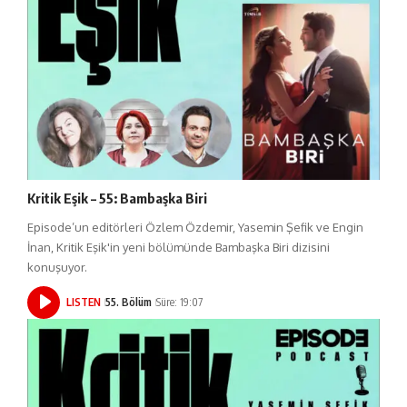
Kritik Eşik – 55: Bambaşka Biri
Episode’un editörleri Özlem Özdemir, Yasemin Şefik ve Engin
İnan, Kritik Eşik'in yeni bölümünde Bambaşka Biri dizisini
konuşuyor.
LISTEN
55. Bölüm
Süre: 19:07