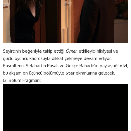
Seyircinin beğeniyle takip ettiği
Ömer
, etkileyici hikâyesi ve
güçlü oyuncu kadrosuyla dikkat çekmeye devam ediyor.
Başrollerini Selahattin Paşalı ve Gökçe Bahadır’ın paylaştığı
dizi
,
bu akşam on üçüncü bölümüyle
Star
ekranlarına gelecek.
13. Bölüm Fragmanı: