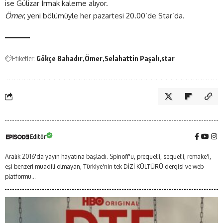
ise Gülizar Irmak kaleme alıyor.
Ömer
, yeni bölümüyle her pazartesi 20.00’de Star’da.
Etiketler:
Gökçe Bahadır
Ömer
Selahattin Paşalı
star
Editör
Aralık 2016'da yayın hayatına başladı. Spinoff'u, prequel'i, sequel'i, remake'i,
eşi benzeri muadili olmayan, Türkiye'nin tek DİZİ KÜLTÜRÜ dergisi ve web
platformu...