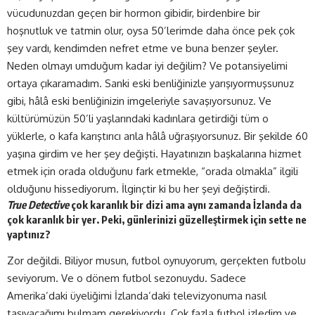
vücudunuzdan geçen bir hormon gibidir, birdenbire bir
hoşnutluk ve tatmin olur, oysa 50’lerimde daha önce pek çok
şey vardı, kendimden nefret etme ve buna benzer şeyler.
Neden olmayı umduğum kadar iyi değilim? Ve potansiyelimi
ortaya çıkaramadım. Sanki eski benliğinizle yarışıyormuşsunuz
gibi, hâlâ eski benliğinizin imgeleriyle savaşıyorsunuz. Ve
kültürümüzün 50’li yaşlarındaki kadınlara getirdiği tüm o
yüklerle, o kafa karıştırıcı anla hâlâ uğraşıyorsunuz. Bir şekilde 60
yaşına girdim ve her şey değişti. Hayatınızın başkalarına hizmet
etmek için orada olduğunu fark etmekle, “orada olmakla” ilgili
olduğunu hissediyorum. İlginçtir ki bu her şeyi değiştirdi.
True Detective
çok karanlık bir dizi ama aynı zamanda İzlanda da
çok karanlık bir yer.
Peki, günlerinizi güzelleştirmek için sette ne
yaptınız
?
Zor değildi. Biliyor musun, futbol oynuyorum, gerçekten futbolu
seviyorum. Ve o dönem futbol sezonuydu. Sadece
Amerika’daki üyeliğimi İzlanda’daki televizyonuma nasıl
taşıyacağımı bulmam gerekiyordu. Çok fazla futbol izledim ve