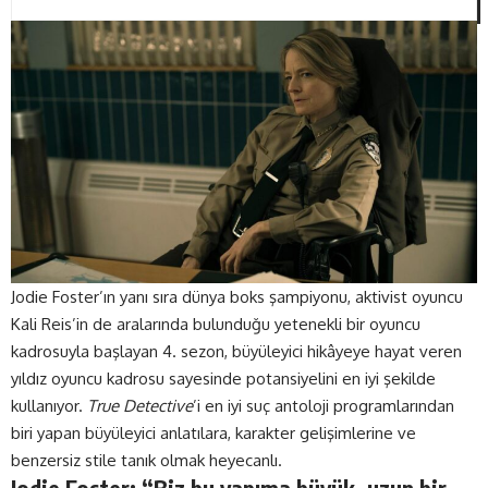
Jodie Foster’ın yanı sıra dünya boks şampiyonu, aktivist oyuncu
Kali Reis’in de aralarında bulunduğu yetenekli bir oyuncu
kadrosuyla başlayan 4. sezon, büyüleyici hikâyeye hayat veren
yıldız oyuncu kadrosu sayesinde potansiyelini en iyi şekilde
kullanıyor.
True Detective
’i en iyi suç antoloji programlarından
biri yapan büyüleyici anlatılara, karakter gelişimlerine ve
benzersiz stile tanık olmak heyecanlı.