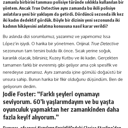
zamanla birbirini tanıması polisiye türünde sıklıkla kullanılan bir
yöntem. Ancak True Detective aynı zamanda bu ikili polisiye
anlatılara yeni bir yaklaşım da getirdi. Dördüncü sezonda ilk kez
iki kadın dedektif gördük. Böyle bir dizinin yeni sezonunda iki
kadının hikâyesini anlatma konusuna nasıl karar verildi?
Bu aslında dizi sorumlumuz, yazarımız ve yapımcımız Issa
López’in işiydi. O harika bir yönetmen. Orijinal
True Detective
sezonunun tam tersini buldu ilk önce. Sıcak yerine soğuk,
karanlık olacak, bilirsiniz, Kuzey Kutbu ve iki kadın. Gerçekten
tamamen farklı bir evrenmiş gibi geliyor ama çok spesifik ve
neredeyse zamansız. Aynı zamanda içine gömülü doğaüstü bir
unsura sahip. Bunun harika bir fikir olduğunu düşündüm. Ben de
geliyorum dedim.
Jodie Foster: “Farklı şeyleri oynamayı
seviyorum. 60’lı yaşlarımdayım ve bu yaşta
oyunculuk yapmaktan her zamankinden daha
fazla keyif alıyorum.”
Danvers, efsanevi
Kuzuların Sessizliği
’ndeki Clarice Starling’den