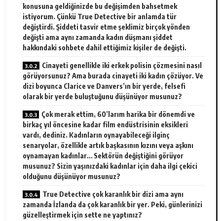
konusuna geldiğinizde bu değişimden bahsetmek
istiyorum. Çünkü True Detective bir anlamda tür
değiştirdi. Şiddeti tasvir etme şeklimiz birçok yönden
değişti ama aynı zamanda kadın düşmanı şiddet
hakkındaki sohbete dahil ettiğimiz kişiler de değişti.
Cinayeti genellikle iki erkek polisin çözmesini nasıl
görüyorsunuz? Ama burada cinayeti iki kadın çözüyor. Ve
dizi boyunca Clarice ve Danvers’ın bir yerde, felsefi
olarak bir yerde buluştuğunu düşünüyor musunuz?
Çok merak ettim, 60’larım harika bir dönemdi ve
birkaç yıl öncesine kadar film endüstrisinin eksikleri
vardı, dediniz. Kadınların oynayabileceği ilginç
senaryolar, özellikle artık başkasının kızını veya aşkını
oynamayan kadınlar… Sektörün değiştiğini görüyor
musunuz? Sizin yaşınızdaki kadınlar için daha ilgi çekici
olduğunu düşünüyor musunuz?
True Detective çok karanlık bir dizi ama aynı
zamanda İzlanda da çok karanlık bir yer. Peki, günlerinizi
güzelleştirmek için sette ne yaptınız?