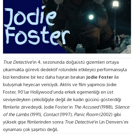
True Detective
’in 4. sezonunda
doğaüstü gizemleri ortaya
çıkarmakla görevli dedektif rolündeki etkileyici performansıyla
bizi kendisine bir kez daha hayran bırakan
Jodie Foster
ile
buluşmak heyecan vericiydi. Aktris ve film yapımcısı Jodie
Foster, 90’lar Hollywood’unda erkek egemenliği en üst
seviyedeyken çekiciliğiyle değil de kadın gücünü gösterdiği
filmlerle zirvedeydi. Jodie Foster’ın
The Accused
(1988),
Silence
of the Lambs
(1991),
Contact
(1997),
Panic Room
(2002) gibi
yüksek gişe filmlerinden sonra
True Detective
’in Lin Denvers’ını
oynaması çok şaşırtıcı değil.