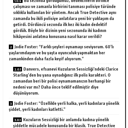
Bu sezonda gördüğümüz, dedektiflerin birlikte
çalışması ve zamanla birbirini tanıması polisiye türünde
sıklıkla kullanılan bir yöntem. Ancak True Detective aynı
zamanda bu ikili polisiye anlatılara yeni bir yaklaşım da
getirdi. Dördüncü sezonda ilk kez iki kadın dedektif
gördük. Böyle bir dizinin yeni sezonunda iki kadının
hikâyesini anlatma konusuna nasıl karar verildi?
Jodie Foster: “Farklı şeyleri oynamayı seviyorum. 60’lı
yaşlarımdayım ve bu yaşta oyunculuk yapmaktan her
zamankinden daha fazla keyif alıyorum.”
Danvers, efsanevi Kuzuların Sessizliği’ndeki Clarice
Starling’den bu yana oynadığınız ilk polis karakteri. O
zamandan beri bir polisi oynamamanızın herhangi bir
nedeni var mı? Daha önce teklif edilmiştir diye
düşünüyorum.
Jodie Foster: “Özellikle yerli halka, yerli kadınlara yönelik
şiddet, yerli kadınları katletti.”
Kuzuların Sessizliği bir anlamda kadına yönelik
şiddetle mücadele konusunda bir klasik. True Detective