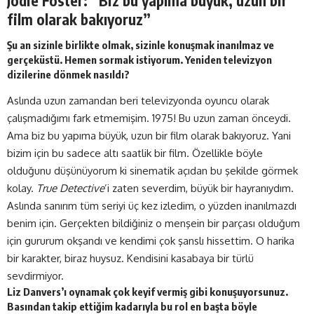
Jodie Foster: “Biz bu yapıma büyük, uzun bir
film olarak bakıyoruz”
Şu an sizinle birlikte olmak, sizinle konuşmak inanılmaz ve
gerçeküstü. Hemen sormak istiyorum. Yeniden televizyon
dizilerine dönmek nasıldı?
Aslında uzun zamandan beri televizyonda oyuncu olarak
çalışmadığımı fark etmemişim. 1975! Bu uzun zaman önceydi.
Ama biz bu yapıma büyük, uzun bir film olarak bakıyoruz. Yani
bizim için bu sadece altı saatlik bir film. Özellikle böyle
olduğunu düşünüyorum ki sinematik açıdan bu şekilde görmek
kolay.
True Detective
’i zaten severdim, büyük bir hayranıydım.
Aslında sanırım tüm seriyi üç kez izledim, o yüzden inanılmazdı
benim için. Gerçekten bildiğiniz o menşein bir parçası olduğum
için gururum okşandı ve kendimi çok şanslı hissettim. O harika
bir karakter, biraz huysuz. Kendisini kasabaya bir türlü
sevdirmiyor.
Liz Danvers’ı oynamak çok keyif vermiş gibi konuşuyorsunuz.
Basından takip ettiğim kadarıyla bu rol en başta böyle