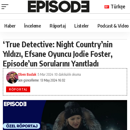
Türkçe
Haber
İnceleme
Röportaj
Listeler
Podcast & Video
‘True Detective: Night Country’nin
Yıldızı, Efsane Oyuncu Jodie Foster,
Episode’un Sorularını Yanıtladı
Oben Budak
5 Mar 2024
10 dakikalık okuma
Son güncelleme: 13 May 2024 16:02
RÖPORTAJ