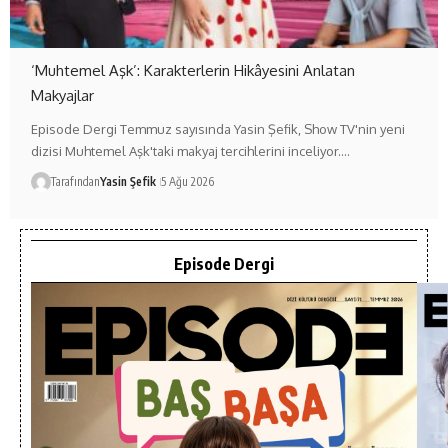
‘Muhtemel Aşk’: Karakterlerin Hikâyesini Anlatan
Makyajlar
Episode Dergi Temmuz sayısında Yasin Şefik, Show TV'nin yeni
dizisi Muhtemel Aşk'taki makyaj tercihlerini inceliyor.…
Tarafından
Yasin Şefik
5 Ağu 2026
Episode Dergi