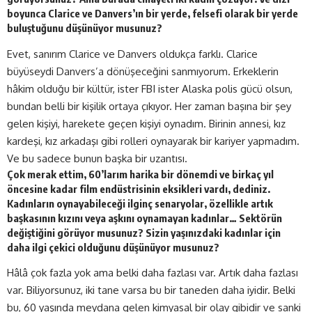
boyunca Clarice ve Danvers’ın bir yerde, felsefi olarak bir yerde
buluştuğunu düşünüyor musunuz?
Evet, sanırım Clarice ve Danvers oldukça farklı. Clarice
büyüseydi Danvers’a dönüşeceğini sanmıyorum. Erkeklerin
hâkim olduğu bir kültür, ister FBI ister Alaska polis gücü olsun,
bundan belli bir kişilik ortaya çıkıyor. Her zaman başına bir şey
gelen kişiyi, harekete geçen kişiyi oynadım. Birinin annesi, kız
kardeşi, kız arkadaşı gibi rolleri oynayarak bir kariyer yapmadım.
Ve bu sadece bunun başka bir uzantısı.
Çok merak ettim, 60’larım harika bir dönemdi ve birkaç yıl
öncesine kadar film endüstrisinin eksikleri vardı, dediniz.
Kadınların oynayabileceği ilginç senaryolar, özellikle artık
başkasının kızını veya aşkını oynamayan kadınlar… Sektörün
değiştiğini görüyor musunuz? Sizin yaşınızdaki kadınlar için
daha ilgi çekici olduğunu düşünüyor musunuz?
Hâlâ çok fazla yok ama belki daha fazlası var. Artık daha fazlası
var. Biliyorsunuz, iki tane varsa bu bir taneden daha iyidir. Belki
bu, 60 yaşında meydana gelen kimyasal bir olay gibidir ve sanki