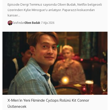
Episode Dergi Temmuz sayısında Oben Budak, Netflix belgeseli
üzerinden Kylie Minogue'u anlatıyor. Paparazzi kıskacından
kanser…
Tarafından
Oben Budak
7 Ağu 2026
X-Men’in Yeni Filminde Cyclops Rolünü Kit Connor
Üstlenecek