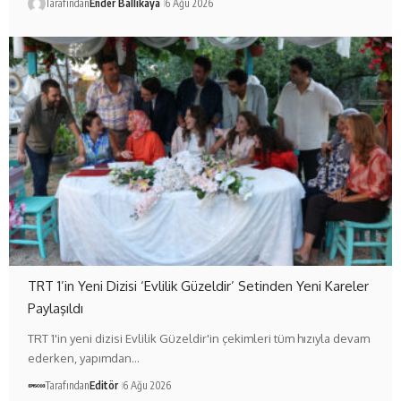
Tarafından
Ender Ballıkaya
6 Ağu 2026
TRT 1’in Yeni Dizisi ‘Evlilik Güzeldir’ Setinden Yeni Kareler
Paylaşıldı
TRT 1'in yeni dizisi Evlilik Güzeldir'in çekimleri tüm hızıyla devam
ederken, yapımdan…
Tarafından
Editör
6 Ağu 2026