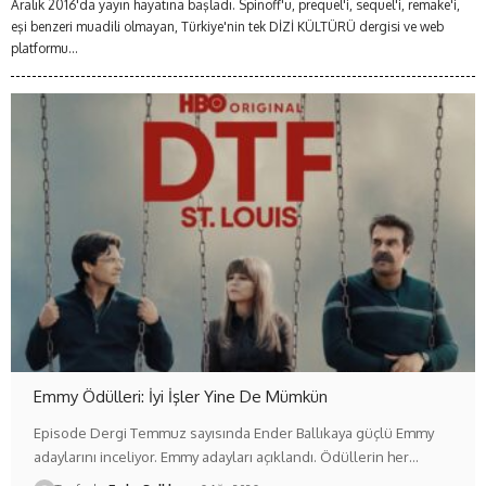
Aralık 2016'da yayın hayatına başladı. Spinoff'u, prequel'i, sequel'i, remake'i,
eşi benzeri muadili olmayan, Türkiye'nin tek DİZİ KÜLTÜRÜ dergisi ve web
platformu...
Emmy Ödülleri: İyi İşler Yine De Mümkün
Episode Dergi Temmuz sayısında Ender Ballıkaya güçlü Emmy
adaylarını inceliyor. Emmy adayları açıklandı. Ödüllerin her…