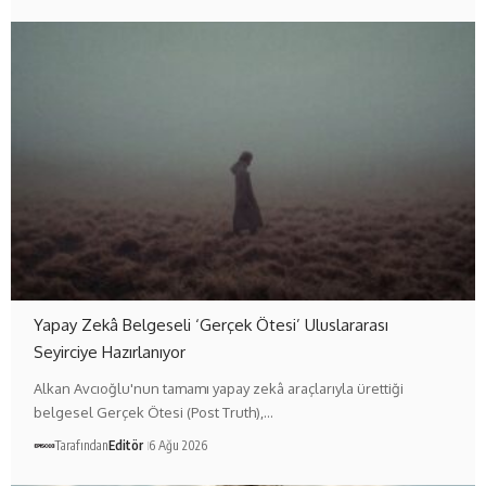
Yapay Zekâ Belgeseli ‘Gerçek Ötesi’ Uluslararası
Seyirciye Hazırlanıyor
Alkan Avcıoğlu'nun tamamı yapay zekâ araçlarıyla ürettiği
belgesel Gerçek Ötesi (Post Truth),…
Tarafından
Editör
6 Ağu 2026