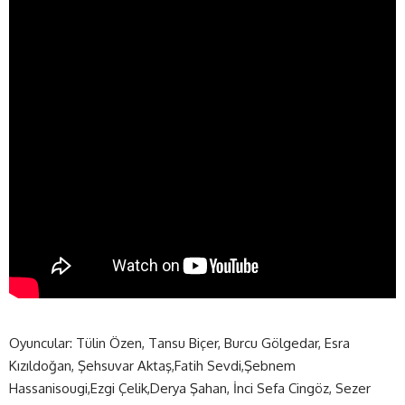
Oyuncular: Tülin Özen, Tansu Biçer, Burcu Gölgedar, Esra
Kızıldoğan, Şehsuvar Aktaş,Fatih Sevdi,Şebnem
Hassanisougi,Ezgi Çelik,Derya Şahan, İnci Sefa Cingöz, Sezer