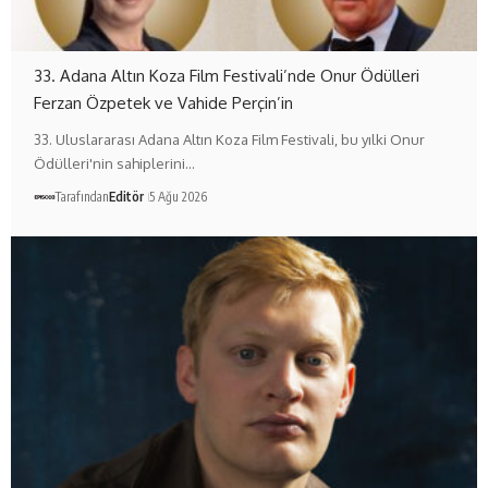
33. Adana Altın Koza Film Festivali’nde Onur Ödülleri
Ferzan Özpetek ve Vahide Perçin’in
33. Uluslararası Adana Altın Koza Film Festivali, bu yılki Onur
Ödülleri'nin sahiplerini…
Tarafından
Editör
5 Ağu 2026