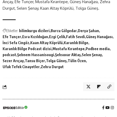
Arıçay, Efe Tunçer, Mustafa Kırantepe, Güneş Hanağası, Zehra
Durgut, Selen Şenay, Kaan Altay Köprülü, Tolga Güneş.
Etiketler:
bilimkurgu dizileri
Burcu Gölgedar
Derya Şahan
Efe Tunçer
Esra Kızıldoğan
Ezgi Çelik
Fatih Sevdi
Güneş Hanağası
İnci Sefa Cingöz
Kaan Altay Köprülü
Karanlık Bölge
Karanlık Bölge Podcast dizisi
Mustafa Kırantepe
Podbee media
podcast
Şebnem Hassanisougi
Şehsuvar Aktaş
Selen Şenay
Sezer Arıçay
Tansu Biçer
Tolga Güneş
Tülin Özen
Ufak Tefek Cinayetler
Zehra Durgut
Editör