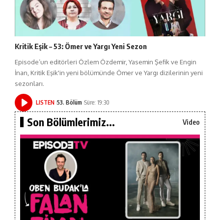
Kritik Eşik – 53: Ömer ve Yargı Yeni Sezon
Episode’un editörleri Özlem Özdemir, Yasemin Şefik ve Engin
İnan, Kritik Eşik'in yeni bölümünde Ömer ve Yargı dizilerinin yeni
sezonları.
LISTEN
53. Bölüm
Süre: 19:30
Son Bölümlerimiz...
Video