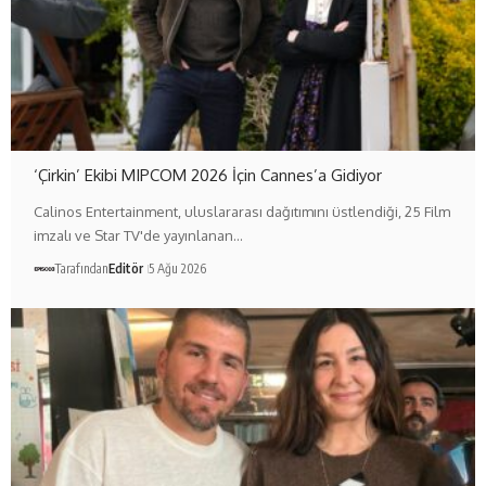
‘Çirkin’ Ekibi MIPCOM 2026 İçin Cannes’a Gidiyor
Calinos Entertainment, uluslararası dağıtımını üstlendiği, 25 Film
imzalı ve Star TV'de yayınlanan…
Tarafından
Editör
5 Ağu 2026