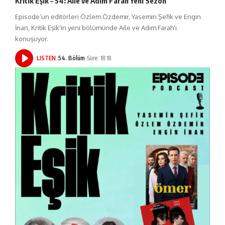
Kritik Eşik – 54: Aile ve Adım Farah Yeni Sezon
Episode’un editörleri Özlem Özdemir, Yasemin Şefik ve Engin
İnan, Kritik Eşik'in yeni bölümünde Aile ve Adım Farah'ı
konuşuyor.
LISTEN
54. Bölüm
Süre: 18:18