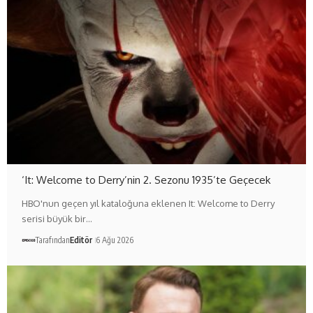
‘It: Welcome to Derry’nin 2. Sezonu 1935’te Geçecek
HBO'nun geçen yıl kataloğuna eklenen It: Welcome to Derry
serisi büyük bir…
Tarafından
Editör
6 Ağu 2026