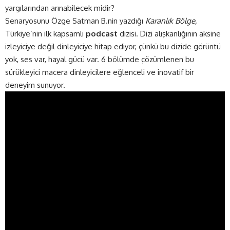
yargılarından arınabilecek midir?
Senaryosunu Özge Satman B.nin yazdığı
Karanlık Bölge,
Türkiye’nin ilk kapsamlı
podcast
dizisi. Dizi alışkanlığının aksine
izleyiciye değil dinleyiciye hitap ediyor, çünkü bu dizide görüntü
yok, ses var, hayal gücü var. 6 bölümde çözümlenen bu
sürükleyici macera dinleyicilere eğlenceli ve inovatif bir
deneyim sunuyor.