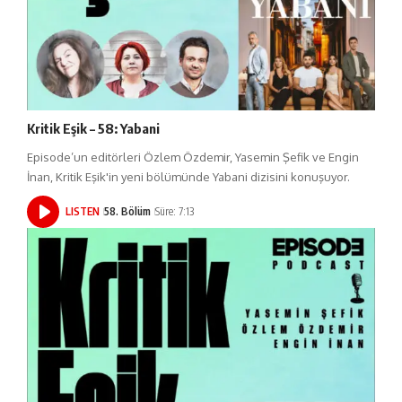
Kritik Eşik – 58: Yabani
Episode’un editörleri Özlem Özdemir, Yasemin Şefik ve Engin
İnan, Kritik Eşik'in yeni bölümünde Yabani dizisini konuşuyor.
LISTEN
58. Bölüm
Süre: 7:13