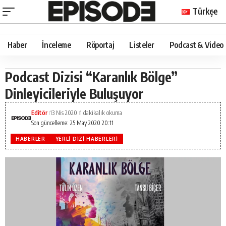
Türkçe
Haber
İnceleme
Röportaj
Listeler
Podcast & Video
Podcast Dizisi “Karanlık Bölge”
Dinleyicileriyle Buluşuyor
Editör
13 Nis 2020
1 dakikalık okuma
Son güncelleme: 25 May 2020 20:11
HABERLER
YERLI DIZI HABERLERI