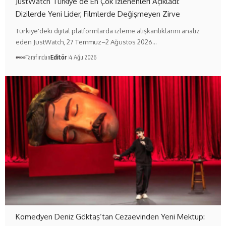
JustWatch Türkiye’de En Çok İzlenenleri Açıkladı:
Dizilerde Yeni Lider, Filmlerde Değişmeyen Zirve
Türkiye'deki dijital platformlarda izleme alışkanlıklarını analiz
eden JustWatch, 27 Temmuz–2 Ağustos 2026…
Tarafından
Editör
4 Ağu 2026
Komedyen Deniz Göktaş’tan Cezaevinden Yeni Mektup: