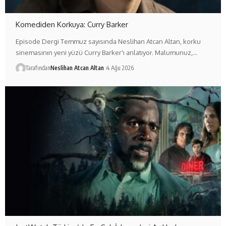
Komediden Korkuya: Curry Barker
Episode Dergi Temmuz sayısında Neslihan Atcan Altan, korku
sinemasının yeni yüzü Curry Barker'ı anlatıyor. Malumunuz,…
Tarafından
Neslihan Atcan Altan
4 Ağu 2026