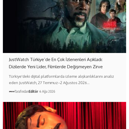
JustWatch Türkiye’de En Çok İzlenenleri Açıkladı:
Dizilerde Yeni Lider, Filmlerde Değişmeyen Zirve
Türkiye'deki dijital platformlarda izleme alışkanlıklarını analiz
eden JustWatch, 27 Temmuz–2 Ağustos 2026…
Tarafından
Editör
4 Ağu 2026