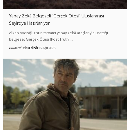
Yapay Zekâ Belgeseli ‘Gerçek Ötesi’ Uluslararası
Seyirciye Hazırlanıyor
Alkan Avcıoğlu'nun tamamı yapay zekâ araçlarıyla ürettiği
belgesel Gerçek Ötesi (Post Truth),…
Tarafından
Editör
6 Ağu 2026