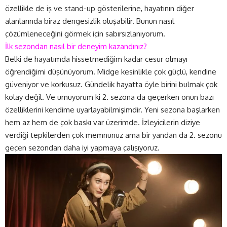
özellikle de iş ve stand-up gösterilerine, hayatının diğer
alanlarında biraz dengesizlik oluşabilir. Bunun nasıl
çözümleneceğini görmek için sabırsızlanıyorum.
İlk sezondan nasıl bir deneyim kazandınız?
Belki de hayatımda hissetmediğim kadar cesur olmayı
öğrendiğimi düşünüyorum. Midge kesinlikle çok güçlü, kendine
güveniyor ve korkusuz. Gündelik hayatta öyle birini bulmak çok
kolay değil. Ve umuyorum ki 2. sezona da geçerken onun bazı
özelliklerini kendime uyarlayabilmişimdir. Yeni sezona başlarken
hem az hem de çok baskı var üzerimde. İzleyicilerin diziye
verdiği tepkilerden çok memnunuz ama bir yandan da 2. sezonu
geçen sezondan daha iyi yapmaya çalışıyoruz.