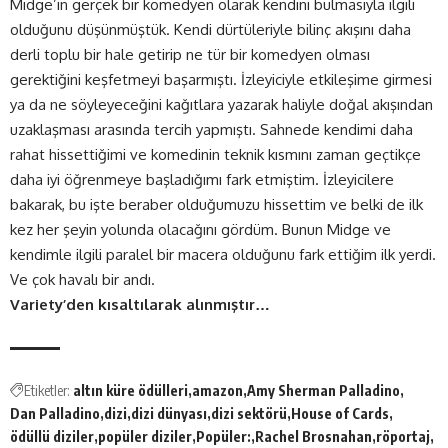
Midge’in gerçek bir komedyen olarak kendini bulmasıyla ilgili
olduğunu düşünmüştük. Kendi dürtüleriyle bilinç akışını daha
derli toplu bir hale getirip ne tür bir komedyen olması
gerektiğini keşfetmeyi başarmıştı. İzleyiciyle etkileşime girmesi
ya da ne söyleyeceğini kağıtlara yazarak haliyle doğal akışından
uzaklaşması arasında tercih yapmıştı. Sahnede kendimi daha
rahat hissettiğimi ve komedinin teknik kısmını zaman geçtikçe
daha iyi öğrenmeye başladığımı fark etmiştim. İzleyicilere
bakarak, bu işte beraber olduğumuzu hissettim ve belki de ilk
kez her şeyin yolunda olacağını gördüm. Bunun Midge ve
kendimle ilgili paralel bir macera olduğunu fark ettiğim ilk yerdi.
Ve çok havalı bir andı.
Variety’den kısaltılarak alınmıştır…
Etiketler:
altın küre ödülleri
amazon
Amy Sherman Palladino
Dan Palladino
dizi
dizi dünyası
dizi sektörü
House of Cards
ödüllü diziler
popüler diziler
Popüler:
Rachel Brosnahan
röportaj