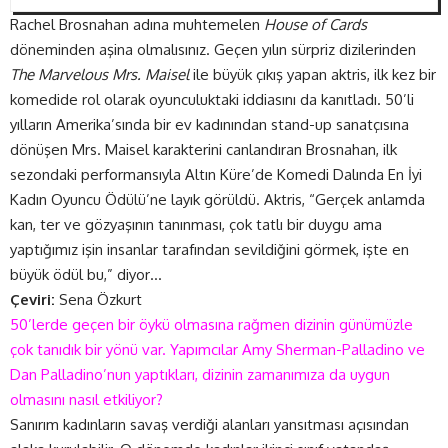
Rachel Brosnahan adına muhtemelen
House of Cards
döneminden aşina olmalısınız. Geçen yılın sürpriz dizilerinden
The Marvelous Mrs. Maisel
ile büyük çıkış yapan aktris, ilk kez bir
komedide rol olarak oyunculuktaki iddiasını da kanıtladı. 50’li
yılların Amerika’sında bir ev kadınından stand-up sanatçısına
dönüşen Mrs. Maisel karakterini canlandıran Brosnahan, ilk
sezondaki performansıyla Altın Küre’de Komedi Dalında En İyi
Kadın Oyuncu Ödülü’ne layık görüldü. Aktris, “Gerçek anlamda
kan, ter ve gözyaşının tanınması, çok tatlı bir duygu ama
yaptığımız işin insanlar tarafından sevildiğini görmek, işte en
büyük ödül bu,” diyor…
Çeviri:
Sena Özkurt
50’lerde geçen bir öykü olmasına rağmen dizinin günümüzle
çok tanıdık bir yönü var. Yapımcılar Amy Sherman-Palladino ve
Dan Palladino’nun yaptıkları, dizinin zamanımıza da uygun
olmasını nasıl etkiliyor?
Sanırım kadınların savaş verdiği alanları yansıtması açısından