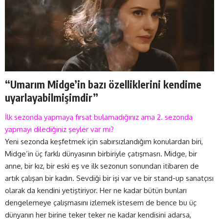
“Umarım Midge’in bazı özelliklerini kendime
uyarlayabilmişimdir”
İlk sezonda yapmaya fırsat bulamadığınız ama 2. sezonda
yapmayı dilediğiniz şeyler var mı?
Yeni sezonda keşfetmek için sabırsızlandığım konulardan biri,
Midge’in üç farklı dünyasının birbiriyle çatışmasrı. Midge, bir
anne, bir kız, bir eski eş ve ilk sezonun sonundan itibaren de
artık çalışan bir kadın. Sevdiği bir işi var ve bir stand-up sanatçısı
olarak da kendini yetiştiriyor. Her ne kadar bütün bunları
dengelemeye çalışmasını izlemek istesem de bence bu üç
dünyanın her birine teker teker ne kadar kendisini adarsa,