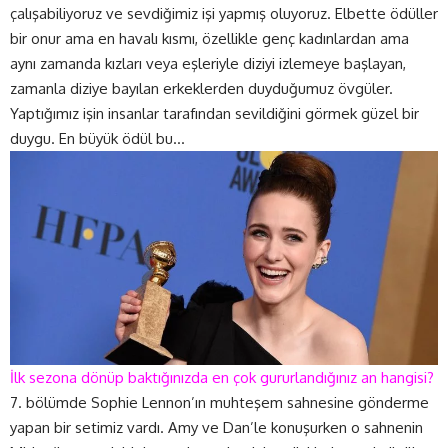
çalışabiliyoruz ve sevdiğimiz işi yapmış oluyoruz. Elbette ödüller
bir onur ama en havalı kısmı, özellikle genç kadınlardan ama
aynı zamanda kızları veya eşleriyle diziyi izlemeye başlayan,
zamanla diziye bayılan erkeklerden duyduğumuz övgüler.
Yaptığımız işin insanlar tarafından sevildiğini görmek güzel bir
duygu. En büyük ödül bu…
İlk sezona dönüp baktığınızda en çok gururlandığınız an hangisi?
7. bölümde Sophie Lennon’ın muhteşem sahnesine gönderme
yapan bir setimiz vardı. Amy ve Dan’le konuşurken o sahnenin