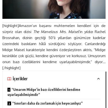
[highlight]Amazon’un başarısı muhtemelen kendileri için de
sürpriz olan dizisi
The Marvelous Mrs. Maisel
‘in yıldızı Rachel
Brosnahan, dizinin geçtiği 50’li yıllardan günümüze kadınlar
üzerindeki baskıların hâlâ sürdüğünü söylüyor. Canlandırdığı
Midge Maisel karakteriyle kendini özdeşleştiren aktris, “Midge
kesinlikle çok güçlü, kendine güveniyor ve korkusuz. Umuyorum
onun bazı özelliklerini kendime uyarlayabilmişimdir,” diyor…
[/highlight]
İçerikler
“Umarım Midge’in bazı özelliklerini kendime
uyarlayabilmişimdir”
“Sınırları daha da zorlamak için heyecanlıyız”