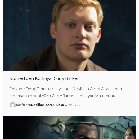
Komediden Korkuya: Curry Barker
Episode Dergi Temmuz sayısında Neslihan Atcan Altan, korku
sinemasının yeni yüzü Curry Barker'ı anlatıyor. Malumunuz,…
Tarafından
Neslihan Atcan Altan
4 Ağu 2026