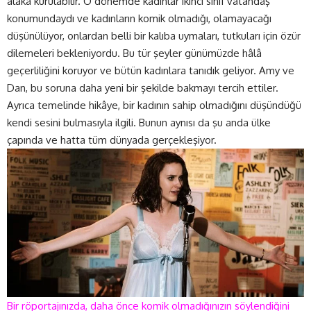
alaka kurulabilir. O dönemde kadınlar ikinci sınıf vatandaş
konumundaydı ve kadınların komik olmadığı, olamayacağı
düşünülüyor, onlardan belli bir kalıba uymaları, tutkuları için özür
dilemeleri bekleniyordu. Bu tür şeyler günümüzde hâlâ
geçerliliğini koruyor ve bütün kadınlara tanıdık geliyor. Amy ve
Dan, bu soruna daha yeni bir şekilde bakmayı tercih ettiler.
Ayrıca temelinde hikâye, bir kadının sahip olmadığını düşündüğü
kendi sesini bulmasıyla ilgili. Bunun aynısı da şu anda ülke
çapında ve hatta tüm dünyada gerçekleşiyor.
Bir röportajınızda, daha önce komik olmadığınızın söylendiğini