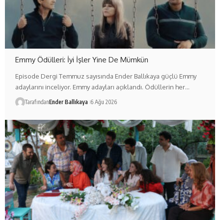
Emmy Ödülleri: İyi İşler Yine De Mümkün
Episode Dergi Temmuz sayısında Ender Ballıkaya güçlü Emmy
adaylarını inceliyor. Emmy adayları açıklandı. Ödüllerin her…
Tarafından
Ender Ballıkaya
6 Ağu 2026