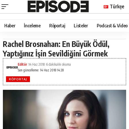
Türkçe
Haber
İnceleme
Röportaj
Listeler
Podcast & Video
Rachel Brosnahan: En Büyük Ödül,
Yaptığınız İşin Sevildiğini Görmek
Editör
14 Haz 2018
6 dakikalık okuma
Son güncelleme: 14 Haz 2018 14:28
RÖPORTAJ