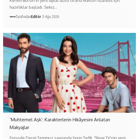
Kerem Bürsin'in yeni dijital dizisi Grand Maison İstanbul için
hazırlıklar başladı. Sekiz…
Tarafından
Editör
5 Ağu 2026
‘Muhtemel Aşk’: Karakterlerin Hikâyesini Anlatan
Makyajlar
Episode Dergi Temmuz sayısında Yasin Şefik, Show TV'nin yeni