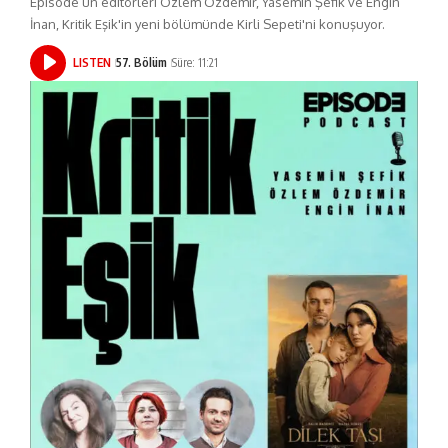
Episode’un editörleri Özlem Özdemir, Yasemin Şefik ve Engin
İnan, Kritik Eşik'in yeni bölümünde Kirli Sepeti'ni konuşuyor.
LISTEN
57. Bölüm
Süre: 11:21