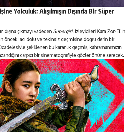
şine Yolculuk: Alışılmışın Dışında Bir Süper
ın dışına çıkmayı vadeden
Supergirl
, izleyicileri Kara Zor-El’in
 önceki acı dolu ve tekinsiz geçmişine doğru derin bir
ücadelesiyle şekillenen bu karanlık geçmiş, kahramanımızın
kazandığını çarpıcı bir sinematografiyle gözler önüne serecek.