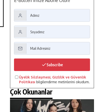
E-Bülten'imize Abone Olun!
Subscribe
Üyelik Sözleşmesi
,
Gizlilik ve Güvenlik
Politikası
bilgilendirme metinlerini okudum.
Çok Okunanlar