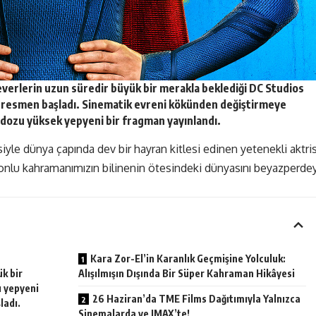
verlerin uzun süredir büyük bir merakla beklediği
DC Studios
ım resmen başladı. Sinematik evreni kökünden değiştirmeye
 dozu yüksek yepyeni bir fragman yayınlandı.
siyle dünya çapında dev bir hayran kitlesi edinen yetenekli aktri
ptonlu kahramanımızın bilinenin ötesindeki dünyasını beyazperde
Kara Zor-El’in Karanlık Geçmişine Yolculuk:
k bir
Alışılmışın Dışında Bir Süper Kahraman Hikâyesi
ı yepyeni
26 Haziran’da TME Films Dağıtımıyla Yalnızca
ladı.
Sinemalarda ve IMAX’te!