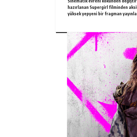
Sinematik evreni kökünden değişti
hazırlanan Supergirl filminden aks
yüksek yepyeni bir fragman yayınla