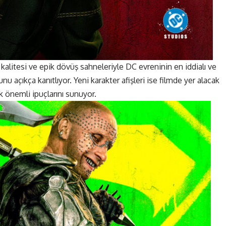
kalitesi ve epik dövüş sahneleriyle DC evreninin en iddialı ve
u açıkça kanıtlıyor. Yeni karakter afişleri ise filmde yer alacak
ilk önemli ipuçlarını sunuyor.