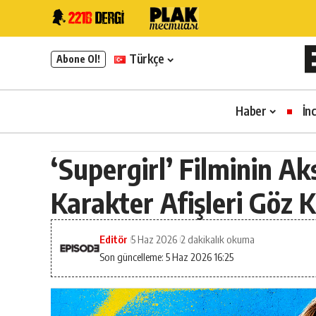
Türkçe
Abone Ol!
Haber
İn
‘Supergirl’ Filminin A
Karakter Afişleri Göz 
Editör
5 Haz 2026
2 dakikalık okuma
Son güncelleme: 5 Haz 2026 16:25