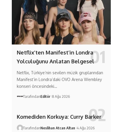
Netflix’ten Manifest’in Londra
Yolculuğunu Anlatan Belgesel
Netflix, Türkiye’nin sevilen müzik gruplarından
Manifest’in Londra’daki OVO Arena Wembley
konseri öncesindeki…
Tarafından
Editör
8 Ağu 2026
Komediden Korkuya: Curry Barker
Tarafından
Neslihan Atcan Altan
4 Ağu 2026