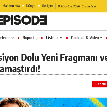
Hakkımızda
Künye
İletişim
8 Ağustos 2026, Cumartesi
celeme
Röportaj
Listeler
Podcast & Video
ksiyon Dolu Yeni Fragmanı v
Kamaştırdı!
HABERL