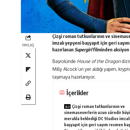
Çizgi roman tutkunlarının ve sinemase
imzalı yepyeni başyapıt için geri say
PAYLAŞ
hazırlanan
Supergirl
filminden aksiyon
Başrolünde
House of the Dragon
dizi
Milly Alcock’un yer aldığı yapım, kry
taşımaya hazırlanıyor.
İçerikler
Çizgi roman tutkunlarının ve
sinemaseverlerin uzun süredir büyü
merakla beklediği DC Studios imzal
başyapıt için geri sayım resmen baş