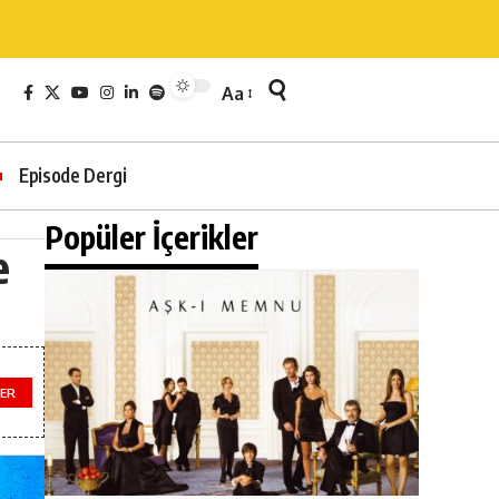
Aa
Episode Dergi
Popüler İçerikler
e
ER