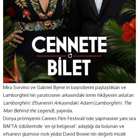
Mira Sorvino ve Gabriel Byrne’ın başrollerini paylaştıkları ve
Lamborghini’nin yaratıcısının arkasındaki ismin hikâyesini anlatan
Lamborghini: Efsanenin Arkasındaki Adam
(
Lamborghini: The
Man Behind the
Legend
), yayında.
Dünya prömiyerini Cannes Film Festivali’nde yapmasının yanı sıra
BAFTA ödüllerinde ‘en iyi belgesel’ adaylığı da bulunan ve
efsanevi glamour rock yıldızı David Bowie’nin değerli müzik