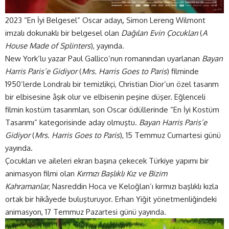
2023 “En İyi Belgesel” Oscar adayı
,
Simon Lereng Wilmont
imzalı dokunaklı bir belgesel olan
Dağılan Evin Çocukları
(
A
House Made of Splinters
), yayında.
New York’lu yazar Paul Gallico’nun romanından uyarlanan
Bayan
Harris Paris’e Gidiyor
(
Mrs. Harris Goes to Paris
) filminde
1950’lerde Londralı bir temizlikçi, Christian Dior’un özel tasarım
bir elbisesine âşık olur ve elbisenin peşine düşer. Eğlenceli
filmin kostüm tasarımları, son Oscar ödüllerinde “En İyi Kostüm
Tasarımı” kategorisinde aday olmuştu.
Bayan Harris Paris’e
Gidiyor
(
Mrs. Harris Goes to Paris
), 15 Temmuz Cumartesi günü
yayında.
Çocukları ve aileleri ekran başına çekecek Türkiye yapımı bir
animasyon filmi olan
Kırmızı Başlıklı Kız ve Bizim
Kahramanlar
, Nasreddin Hoca ve Keloğlan’ı kırmızı başlıklı kızla
ortak bir hikâyede buluşturuyor.
Erhan Yiğit yönetmenliğindeki
animasyon, 17 Temmuz Pazartesi günü yayında.