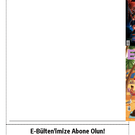
E-Bülten'imize Abone Olun!