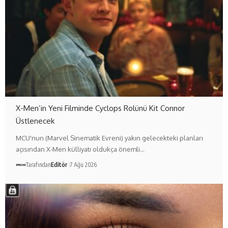
X-Men’in Yeni Filminde Cyclops Rolünü Kit Connor
Üstlenecek
MCU'nun (Marvel Sinematik Evreni) yakın gelecekteki planları
açısından X-Men külliyatı oldukça önemli…
Tarafından
Editör
7 Ağu 2026