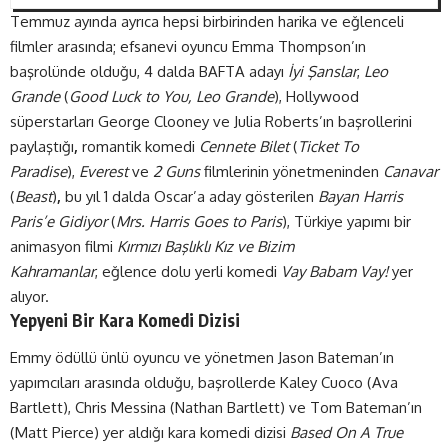
Temmuz ayında ayrıca hepsi birbirinden harika ve eğlenceli
filmler arasında; efsanevi oyuncu
Emma Thompson’ın
başrolünde olduğu, 4 dalda BAFTA adayı
İyi Şanslar
,
Leo
Grande
(
Good Luck to You, Leo Grande
), Hollywood
süperstarları George Clooney ve Julia Roberts’ın başrollerini
paylaştığı
,
romantik komedi
Cennete Bilet
(
Ticket To
Paradise
),
Everest
ve
2 Guns
filmlerinin yönetmeninden
Canavar
(
Beast
)
,
bu yıl 1 dalda Oscar’a aday gösterilen
Bayan Harris
Paris’e Gidiyor
(
Mrs. Harris Goes to Paris
), Türkiye yapımı bir
animasyon filmi
Kırmızı Başlıklı Kız ve Bizim
Kahramanlar
, eğlence dolu yerli komedi
Vay Babam Vay!
yer
alıyor.
Yepyeni Bir Kara Komedi Dizisi
Emmy ödüllü ünlü oyuncu ve yönetmen Jason Bateman’ın
yapımcıları arasında olduğu, başrollerde Kaley Cuoco (Ava
Bartlett), Chris Messina (Nathan Bartlett) ve Tom Bateman’ın
(Matt Pierce) yer aldığı kara komedi dizisi
Based On A True