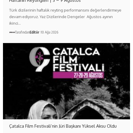
Haftanın Reytingleri | 3 – 9 Ağustos
Türk dizilerinin haftalık reyting performansını değerlendirmeye
devam ediyoruz. Yaz Dizilerinde Dengeler Ağustos ayının
ikinci…
Tarafından
Editör
10 Ağu 2026
Çatalca Film Festivali’nin Jüri Başkanı Yüksel Aksu Oldu