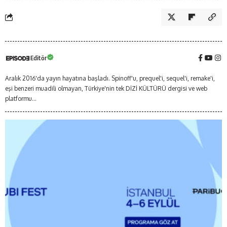
Editör
Aralık 2016'da yayın hayatına başladı. Spinoff'u, prequel'i, sequel'i, remake'i,
eşi benzeri muadili olmayan, Türkiye'nin tek DİZİ KÜLTÜRÜ dergisi ve web
platformu...