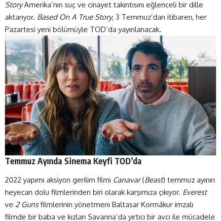
Story
Amerika’nın suç ve cinayet takıntısını eğlenceli bir dille
aktarıyor.
Based On A True Story
, 3 Temmuz’dan itibaren, her
Pazartesi yeni bölümüyle TOD’da yayınlanacak.
Temmuz Ayında Sinema Keyfi TOD’da
2022 yapımı aksiyon gerilim filmi
Canavar
(
Beast
) temmuz ayının
heyecan dolu filmlerinden biri olarak karşımıza çıkıyor.
Everest
ve
2 Guns
filmlerinin yönetmeni Baltasar Kormákur imzalı
filmde bir baba ve kızları Savanna’da yırtıcı bir avcı ile mücadele