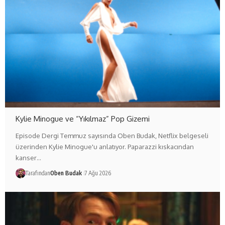
Kylie Minogue ve “Yıkılmaz” Pop Gizemi
Episode Dergi Temmuz sayısında Oben Budak, Netflix belgeseli
üzerinden Kylie Minogue'u anlatıyor. Paparazzi kıskacından
kanser…
Tarafından
Oben Budak
7 Ağu 2026