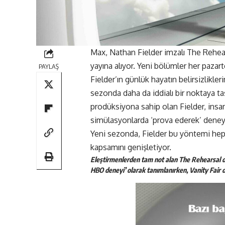
Max
, Nathan Fielder imzalı
The Rehea
yayına alıyor. Yeni bölümler her pazar
PAYLAŞ
Fielder’ın günlük hayatın belirsizliklerin
sezonda daha da iddialı bir noktaya ta
prodüksiyona sahip olan Fielder, insan
simülasyonlarda ‘prova ederek’ deney
Yeni sezonda, Fielder bu yöntemi hepi
kapsamını genişletiyor.
Eleştirmenlerden tam not alan The Rehearsal di
HBO deneyi’ olarak tanımlanırken, Vanity Fair di