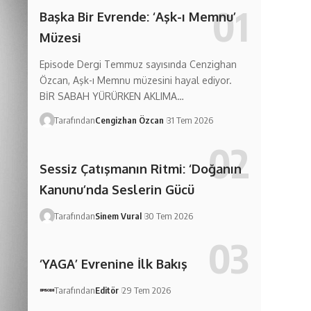
Başka Bir Evrende: ‘Aşk-ı Memnu’
Müzesi
Episode Dergi Temmuz sayısında Cenzighan
Özcan, Aşk-ı Memnu müzesini hayal ediyor.
BİR SABAH YÜRÜRKEN AKLIMA…
Tarafından
Cengizhan Özcan
31 Tem 2026
Sessiz Çatışmanın Ritmi: ‘Doğanın
Kanunu’nda Seslerin Gücü
Tarafından
Sinem Vural
30 Tem 2026
‘YAGA’ Evrenine İlk Bakış
Tarafından
Editör
29 Tem 2026