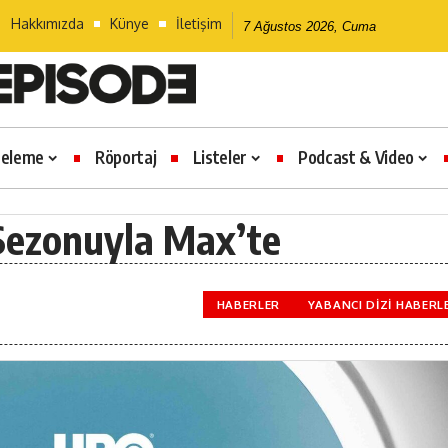
Hakkımızda
Künye
İletişim
7 Ağustos 2026, Cuma
celeme
Röportaj
Listeler
Podcast & Video
 Sezonuyla Max’te
HABERLER
YABANCI DIZI HABERL