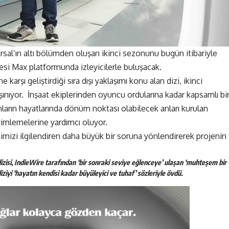
rsal
‘ın altı bölümden oluşan ikinci sezonunu bugün itibariyle
tesi Max platformunda izleyicilerle buluşacak.
e karşı geliştirdiği sıra dışı yaklaşımı konu alan dizi, ikinci
şınıyor. İnşaat ekiplerinden oyuncu ordularına kadar kapsamlı bi
ların hayatlarında dönüm noktası olabilecek anları kurulan
imlemelerine yardımcı oluyor.
mizi ilgilendiren daha büyük bir soruna yönlendirerek projenin
zisi, IndieWire tarafından ‘bir sonraki seviye eğlenceye’ ulaşan ‘muhteşem bir
ziyi ‘hayatın kendisi kadar büyüleyici ve tuhaf’ sözleriyle övdü.