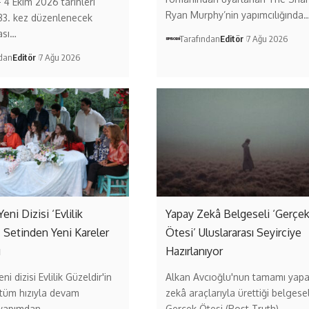
– 4 Ekim 2026 tarihleri
Ryan Murphy’nin yapımcılığında
33. kez düzenlenecek
ası…
Tarafından
Editör
7 Ağu 2026
ndan
Editör
7 Ağu 2026
Yeni Dizisi ‘Evlilik
Yapay Zekâ Belgeseli ‘Gerçe
’ Setinden Yeni Kareler
Ötesi’ Uluslararası Seyirciye
ı
Hazırlanıyor
ni dizisi Evlilik Güzeldir'in
Alkan Avcıoğlu'nun tamamı yap
 tüm hızıyla devam
zekâ araçlarıyla ürettiği belgese
 yapımdan…
Gerçek Ötesi (Post Truth),…