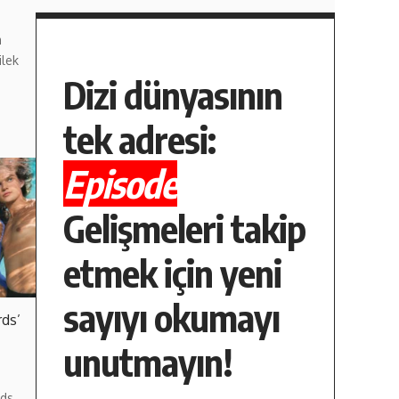
m
ilek
Dizi dünyasının
tek adresi:
Episode
Gelişmeleri takip
etmek için yeni
sayıyı okumayı
rds’
unutmayın!
ds,