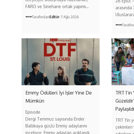
26 Eylül 
FARO ve Sinehane ortak yapımı…
arasında 
Uluslarar
Tarafından
Editör
7 Ağu 2026
Tarafı
Emmy Ödülleri: İyi İşler Yine De
TRT 1’in 
Mümkün
Güzeldir
Paylaşıld
Episode
Dergi Temmuz sayısında Ender
TRT 1'in ye
Ballıkaya güçlü Emmy adaylarını
çekimleri
inceliyor. Emmy adayları açıklandı.
ederken,