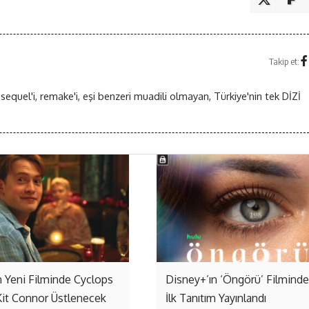
Takip et:
 sequel'i, remake'i, eşi benzeri muadili olmayan, Türkiye'nin tek DİZİ
 Yeni Filminde Cyclops
Disney+’ın ‘Öngörü’ Filmind
Kit Connor Üstlenecek
İlk Tanıtım Yayınlandı