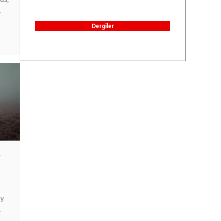
…
Dergiler
k
ay
l