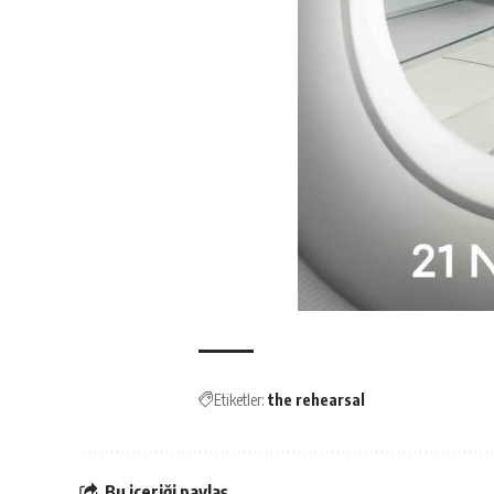
Etiketler:
the rehearsal
Bu içeriği paylaş