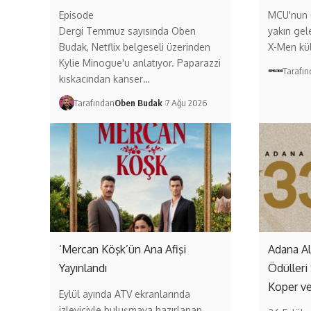
Episode
MCU'nun (
Dergi Temmuz sayısında Oben
yakın gel
Budak, Netflix belgeseli üzerinden
X-Men kül
Kylie Minogue'u anlatıyor. Paparazzi
Tarafı
kıskacından kanser…
Tarafından
Oben Budak
7 Ağu 2026
‘Mercan Köşk’ün Ana Afişi
Adana A
Yayınlandı
Ödülleri
Koper v
Eylül ayında ATV ekranlarında
izleyiciyle buluşmaya hazırlanan,