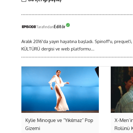
Editör
Tarafından
Aralık 2016'da yayın hayatına başladı. Spinoff'u, prequel'i,
KÜLTÜRÜ dergisi ve web platformu...
Kylie Minogue ve “Yıkılmaz” Pop
X-Men’in
Gizemi
Rolünü 