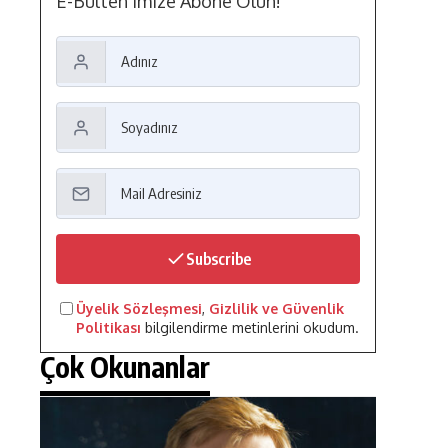
E-Bülten'imize Abone Olun!
Subscribe
Üyelik Sözleşmesi
,
Gizlilik ve Güvenlik
Politikası
bilgilendirme metinlerini okudum.
Çok Okunanlar