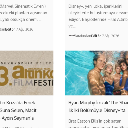
Marvel Sinematik Evreni)
Disney+, yeni lokal içeriklerini
ecekteki planları açısından
izleyicilerle buluşturmaya deva
liyatı oldukça önemli…
ediyor. Başrollerinde Hilal Altınb
ve…
ndan
Editör
7 Ağu 2026
Tarafından
Editör
7 Ağu 2026
ltın Koza’da Emek
Ryan Murphy İmzalı ‘The Sha
 Suna Selen, Macit
İlk İki Bölümüyle Disney+’ta
e Aydın Sayman’a
Bret Easton Ellis’in çok satan
romanından uyarlanan The Shar