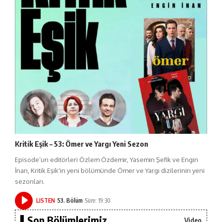
Kritik Eşik – 53: Ömer ve Yargı Yeni Sezon
Episode’un editörleri Özlem Özdemir, Yasemin Şefik ve Engin
İnan, Kritik Eşik'in yeni bölümünde Ömer ve Yargı dizilerinin yeni
sezonları.
LISTEN
53. Bölüm
Süre: 19:30
Son Bölümlerimiz...
Video