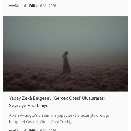
Tarafından
Editör
6 Ağu 2026
Yapay Zekâ Belgeseli ‘Gerçek Ötesi’ Uluslararası
Seyirciye Hazırlanıyor
Alkan Avcıoğlu'nun tamamı yapay zekâ araçlarıyla ürettiği
belgesel Gerçek Ötesi (Post Truth),…
Tarafından
Editör
6 Ağu 2026