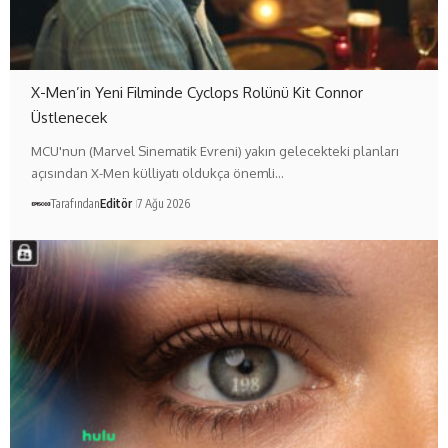
X-Men’in Yeni Filminde Cyclops Rolünü Kit Connor
Üstlenecek
MCU'nun (Marvel Sinematik Evreni) yakın gelecekteki planları
açısından X-Men külliyatı oldukça önemli…
Tarafından
Editör
7 Ağu 2026