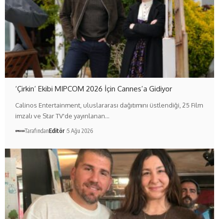
‘Çirkin’ Ekibi MIPCOM 2026 İçin Cannes’a Gidiyor
Calinos Entertainment, uluslararası dağıtımını üstlendiği, 25 Film
imzalı ve Star TV'de yayınlanan…
Tarafından
Editör
5 Ağu 2026