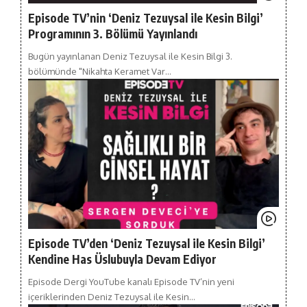
Episode TV’nin ‘Deniz Tezuysal ile Kesin Bilgi’
Programının 3. Bölümü Yayınlandı
Bugün yayınlanan Deniz Tezuysal ile Kesin Bilgi 3.
bölümünde "Nikahta Keramet Var…
Episode TV’den ‘Deniz Tezuysal ile Kesin Bilgi’
Kendine Has Üslubuyla Devam Ediyor
Episode Dergi YouTube kanalı Episode TV’nin yeni
içeriklerinden Deniz Tezuysal ile Kesin…