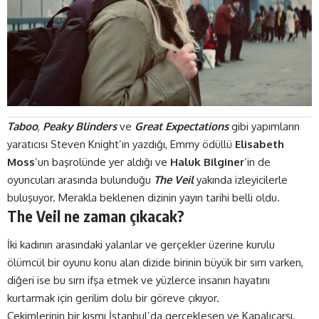
Taboo
,
Peaky Blinders
ve
Great Expectations
gibi yapımların
yaratıcısı Steven Knight’ın yazdığı,
Emmy
ödüllü
Elisabeth
Moss
’un başrolünde yer aldığı ve
Haluk Bilginer
‘in de
oyuncuları arasında bulunduğu
The Veil
yakında izleyicilerle
buluşuyor. Merakla beklenen dizinin yayın tarihi belli oldu.
The Veil ne zaman çıkacak?
İki kadının arasındaki yalanlar ve gerçekler üzerine kurulu
ölümcül bir oyunu konu alan dizide birinin büyük bir sırrı varken,
diğeri ise bu sırrı ifşa etmek ve yüzlerce insanın hayatını
kurtarmak için gerilim dolu bir göreve çıkıyor.
Çekimlerinin bir kısmı İstanbul’da gerçekleşen ve Kapalıçarşı,