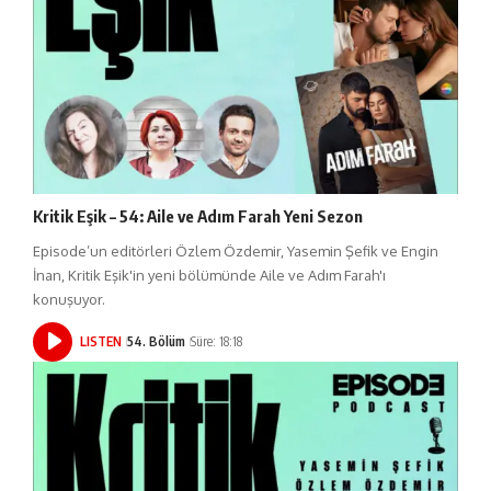
Kritik Eşik – 54: Aile ve Adım Farah Yeni Sezon
Episode’un editörleri Özlem Özdemir, Yasemin Şefik ve Engin
İnan, Kritik Eşik'in yeni bölümünde Aile ve Adım Farah'ı
konuşuyor.
LISTEN
54. Bölüm
Süre: 18:18