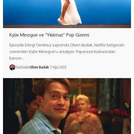
Kylie Minogue ve “Yıkılmaz” Pop Gizemi
Episode Dergi Temmuz sayısında Oben Budak, Netflix belgeseli
üzerinden Kylie Minogue'u anlatıyor. Paparazzi kıskacından
kanser…
Tarafından
Oben Budak
7 Ağu 2026