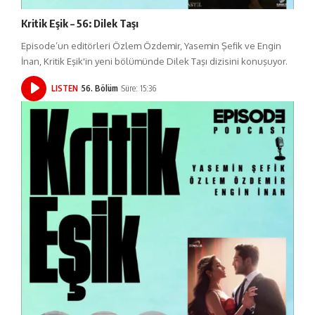
Kritik Eşik – 56: Dilek Taşı
Episode’un editörleri Özlem Özdemir, Yasemin Şefik ve Engin
İnan, Kritik Eşik'in yeni bölümünde Dilek Taşı dizisini konuşuyor.
LISTEN
56. Bölüm
Süre: 15:36