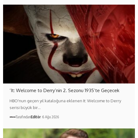
‘It: Welcome to Derry’nin 2. Sezonu 1935’te Geçecek
HBO'nun geçen yıl kataloğuna eklenen It: Welcome to Derry
serisi büyük bir…
Tarafından
Editör
6 Ağu 2026