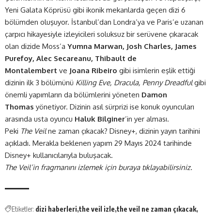
Yeni Galata Köprüsü gibi ikonik mekanlarda geçen dizi 6
bölümden oluşuyor. İstanbul’dan Londra’ya ve Paris’e uzanan
çarpıcı hikayesiyle izleyicileri soluksuz bir serüvene çıkaracak
olan dizide Moss’a
Yumna Marwan, Josh Charles, James
Purefoy, Alec Secareanu, Thibault de
Montalembert
ve
Joana Ribeiro
gibi isimlerin eşlik ettiği
dizinin ilk 3 bölümünü
Killing Eve, Dracula, Penny Dreadful
gibi
önemli yapımların da bölümlerini yöneten
Damon
Thomas
yönetiyor. Dizinin asıl sürprizi ise konuk oyuncuları
arasında usta oyuncu
Haluk Bilginer
’in yer alması.
Peki
The Veil
ne zaman çıkacak? Disney+, dizinin yayın tarihini
açıkladı. Merakla beklenen yapım 29 Mayıs 2024 tarihinde
Disney+ kullanıcılarıyla buluşacak.
The Veil’in fragmanını izlemek için
buraya
tıklayabilirsiniz.
Etiketler:
dizi haberleri
the veil izle
the veil ne zaman çıkacak