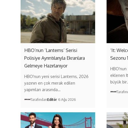
HBO’nun ‘Lanterns’ Serisi
‘It: Wel
Polisiye Ayrıntılarıyla Ekranlara
Sezonu 
Gelmeye Hazırlanıyor
HBO'nun 
eklenen I
HBO'nun yeni serisi Lanterns, 2026
büyük bir
yazının en çok merak edilen
yapımları arasında…
Tarafı
Tarafından
Editör
6 Ağu 2026