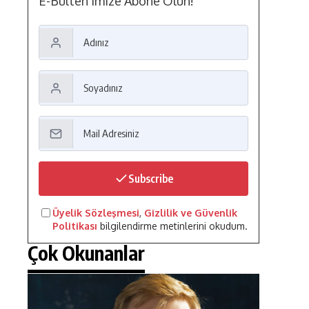
E-Bülten'imize Abone Olun!
Subscribe
Üyelik Sözleşmesi
,
Gizlilik ve Güvenlik
Politikası
bilgilendirme metinlerini okudum.
Çok Okunanlar