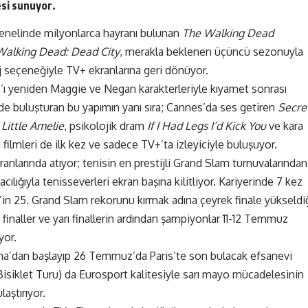
esi
sunuyor
.
genelinde milyonlarca hayranı bulunan
The Walking Dead
Walking Dead: Dead City
, merakla beklenen üçüncü sezonuyla
j seçeneğiyle TV+ ekranlarına geri dönüyor.
ı yeniden Maggie ve Negan karakterleriyle kıyamet sonrası
e buluşturan bu yapımın yanı sıra; Cannes’da ses getiren
Secre
n
Little Amelie
, psikolojik dram
If I Had Legs I’d Kick You
ve kara
filmleri de ilk kez ve sadece TV+’ta izleyiciyle buluşuyor.
anlarında atıyor; tenisin en prestijli Grand Slam turnuvalarından
ılığıyla tenisseverleri ekran başına kilitliyor. Kariyerinde 7 kez
in 25. Grand Slam rekorunu kırmak adına çeyrek finale yükseldi
inaller ve yarı finallerin ardından şampiyonlar 11-12 Temmuz
yor.
’dan başlayıp 26 Temmuz’da Paris’te son bulacak efsanevi
isiklet Turu) da Eurosport kalitesiyle sarı mayo mücadelesinin
laştırıyor.