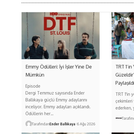
Emmy Ödülleri: İyi İşler Yine De
TRT 1’in 
Mümkün
Güzeldir
Paylaşıld
Episode
Dergi Temmuz sayısında Ender
TRT 1'in ye
Ballıkaya güçlü Emmy adaylarını
çekimleri
inceliyor. Emmy adayları açıklandı.
ederken,
Ödüllerin her…
Tarafı
Tarafından
Ender Ballıkaya
6 Ağu 2026