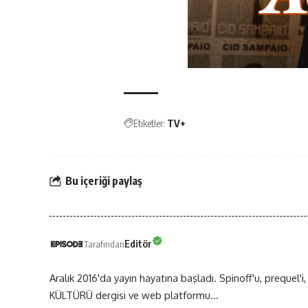
Etiketler:
TV+
Bu içeriği paylaş
Editör
Tarafından
Aralık 2016'da yayın hayatına başladı. Spinoff'u, prequel'i,
KÜLTÜRÜ dergisi ve web platformu...