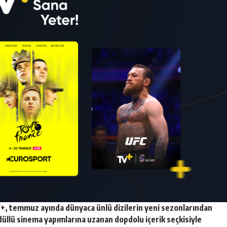
+
, temmuz ayında dünyaca ünlü dizilerin yeni sezonlarından
düllü sinema yapımlarına uzanan dopdolu içerik seçkisiyle