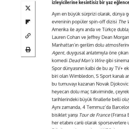
izleyicilerine kesintisiz bir yaz eğlenc
Ayın en büyük sürprizi olarak, dünya 
evreninin popüler spin-off dizisi
The 
Amerika ile aynı anda ve Türkçe dubla
Lauren Cohan ve Jeffrey Dean Morgan’
Manhattan’ın gerilim dolu atmosferind
Agent
, duygusal anlatımıyla öne çıka
komedi
Dead Man’s Wire
gibi sinema 
Spor dünyasının kalbi de bu ay TV+ ekr
biri olan Wimbledon, S Sport kanalı arac
bu turnuvayı kazanan Novak Djokovic’
heyecan dolu maç takviminde, çeyrek f
tarihlerindeki büyük finallerle belli olu
Aynı zamanda, 4 Temmuz’da Barcelona
bisiklet yarışı
Tour de France
(Fransa B
her etabını canlı olarak sporseverlere u