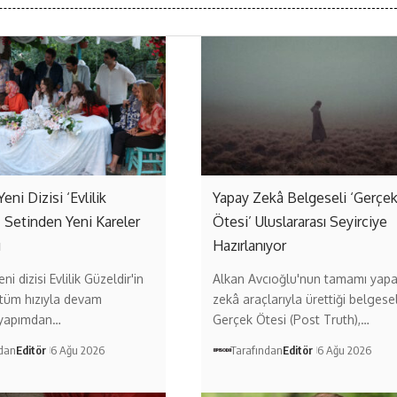
Yeni Dizisi ‘Evlilik
Yapay Zekâ Belgeseli ‘Gerçe
’ Setinden Yeni Kareler
Ötesi’ Uluslararası Seyirciye
ı
Hazırlanıyor
ni dizisi Evlilik Güzeldir'in
Alkan Avcıoğlu'nun tamamı yap
 tüm hızıyla devam
zekâ araçlarıyla ürettiği belgese
 yapımdan…
Gerçek Ötesi (Post Truth),…
ndan
Editör
6 Ağu 2026
Tarafından
Editör
6 Ağu 2026