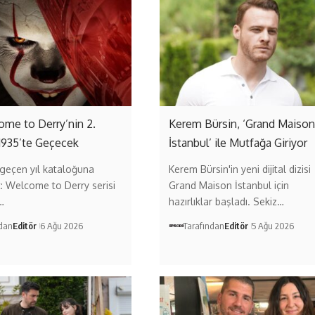
come to Derry’nin 2.
Kerem Bürsin, ‘Grand Maison
1935’te Geçecek
İstanbul’ ile Mutfağa Giriyor
geçen yıl kataloğuna
Kerem Bürsin'in yeni dijital dizisi
t: Welcome to Derry serisi
Grand Maison İstanbul için
…
hazırlıklar başladı. Sekiz…
ndan
Editör
6 Ağu 2026
Tarafından
Editör
5 Ağu 2026