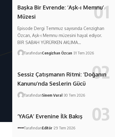
Başka Bir Evrende: ‘Aşk-ı Memnu’
Müzesi
Episode Dergi Temmuz sayısında Cenzighan
Özcan, Aşk-ı Memnu müzesini hayal ediyor.
BİR SABAH YÜRÜRKEN AKLIMA…
Tarafından
Cengizhan Özcan
31 Tem 2026
Sessiz Çatışmanın Ritmi: ‘Doğanın
Kanunu’nda Seslerin Gücü
Tarafından
Sinem Vural
30 Tem 2026
‘YAGA’ Evrenine İlk Bakış
Tarafından
Editör
29 Tem 2026