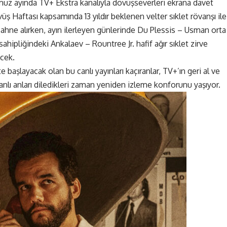
muz ayında TV+ Ekstra kanalıyla dövüşseverleri ekrana davet
ş Haftası kapsamında 13 yıldır beklenen velter sıklet rövanşı ile
hne alırken, ayın ilerleyen günlerinde Du Plessis – Usman orta
sahipliğindeki Ankalaev – Rountree Jr. hafif ağır sıklet zirve
cek.
 başlayacak olan bu canlı yayınları kaçıranlar, TV+’ın geri al ve
nlı anları diledikleri zaman yeniden izleme konforunu yaşıyor.