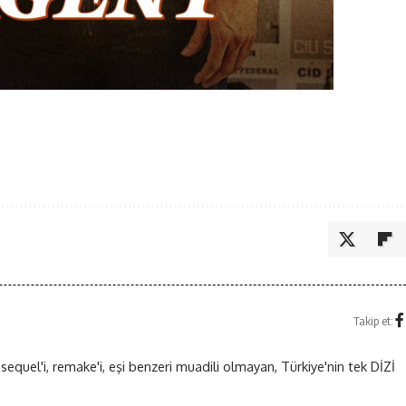
Takip et:
 sequel'i, remake'i, eşi benzeri muadili olmayan, Türkiye'nin tek DİZİ