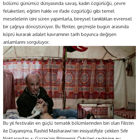
bölümü günümüz dünyasında savaş, kadın özgürlüğü, çevre
felaketleri, eğitim hakkı ve ifade özgürlüğü gibi temel
meselelerin izini süren yapımlarla, bireysel tanıklıkları evrensel
bir çağrıya dönüştürüyor. Bu filmler, geçmişle bugün arasında
köprü kurarak adalet kavramının tarih boyunca değişen
anlamlarını sorguluyor.
Bu yıl festivalin en güçlü tematik bölümlerinden biri olan Filistin
ile Dayanışma, Rashid Masharawi’nin inisiyatifiyle çekilen Sıfır
Noktasından +: Gazze’nin Bitmemiş Öyküleri seçkisine ev