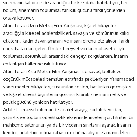
sinemanın kalbinde de arandığını bir kez daha hatırlatıyor; her
bölüm, sinemanın toplumsal tanıklık gücünü farklı yönlerden
ortaya koyuyor.
Altın Terazi Uzun Metraj Film Yarışması, kişisel hikâyeler
aracılığıyla küresel adaletsizlikleri, savaşın ve sömürünün kalıcı
etkilerini, kadın dayanışmasını ve insani direnci ele alıyor. Farklı
coğrafyalardan gelen filmler, bireysel vicdan muhasebesiyle
toplumsal sorumluluk arasındaki dengeyi sorgularken, insanın
en kırılgan hâllerine ışık tutuyor.
Altın Terazi Kısa Metraj Film Yarışması ise savaş, bellek ve
özgürlük mücadelesi temaları etrafında şekilleniyor. Yarışmadaki
yönetmenler hikâyeleri, susturulan sesleri, bastırılan geçmişleri
ve kişisel direniş biçimlerini görünür kılarak sinemanın etik ve
politik gücünü yeniden hatırlatıyor.
Adalet Terazisi bölümünde adalet arayışı; suçluluk, vicdan,
yalnızlık ve toplumsal eşitsizlik ekseninde inceleniyor. Filmler, bir
mahkeme salonunun ya da bir vicdanın sınırlarını aşarak, insanın
kendi iç adaletini bulma çabasını odağına alıyor. Zamanın İzleri