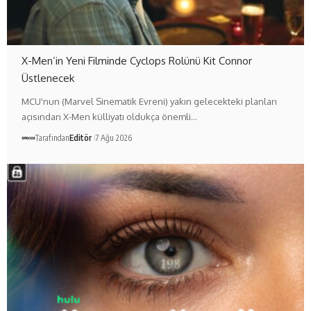
X-Men’in Yeni Filminde Cyclops Rolünü Kit Connor
Üstlenecek
MCU'nun (Marvel Sinematik Evreni) yakın gelecekteki planları
açısından X-Men külliyatı oldukça önemli…
Tarafından
Editör
7 Ağu 2026