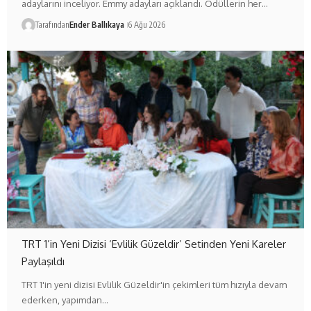
adaylarını inceliyor. Emmy adayları açıklandı. Ödüllerin her…
Tarafından
Ender Ballıkaya
6 Ağu 2026
TRT 1’in Yeni Dizisi ‘Evlilik Güzeldir’ Setinden Yeni Kareler
Paylaşıldı
TRT 1'in yeni dizisi Evlilik Güzeldir'in çekimleri tüm hızıyla devam
ederken, yapımdan…