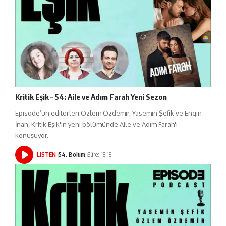
Kritik Eşik – 54: Aile ve Adım Farah Yeni Sezon
Episode’un editörleri Özlem Özdemir, Yasemin Şefik ve Engin
İnan, Kritik Eşik'in yeni bölümünde Aile ve Adım Farah'ı
konuşuyor.
LISTEN
54. Bölüm
Süre: 18:18