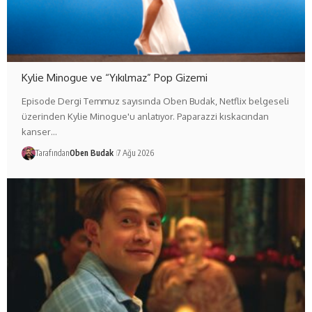
Kylie Minogue ve “Yıkılmaz” Pop Gizemi
Episode Dergi Temmuz sayısında Oben Budak, Netflix belgeseli
üzerinden Kylie Minogue'u anlatıyor. Paparazzi kıskacından
kanser…
Tarafından
Oben Budak
7 Ağu 2026