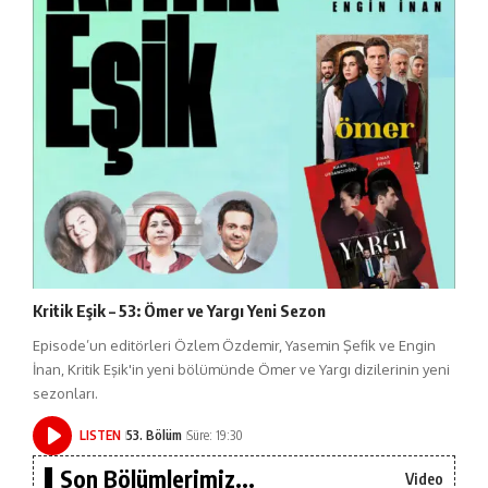
Kritik Eşik – 53: Ömer ve Yargı Yeni Sezon
Episode’un editörleri Özlem Özdemir, Yasemin Şefik ve Engin
İnan, Kritik Eşik'in yeni bölümünde Ömer ve Yargı dizilerinin yeni
sezonları.
LISTEN
53. Bölüm
Süre: 19:30
Son Bölümlerimiz...
Video