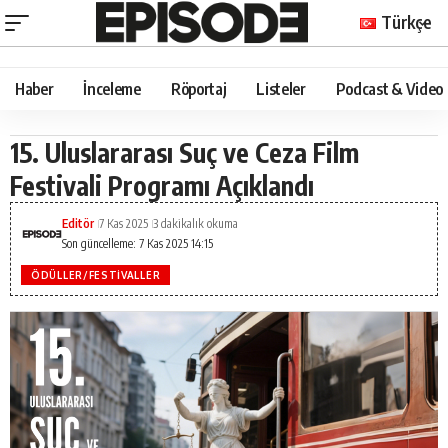
Türkçe
Haber
İnceleme
Röportaj
Listeler
Podcast & Video
15. Uluslararası Suç ve Ceza Film
Festivali Programı Açıklandı
Editör
7 Kas 2025
3 dakikalık okuma
Son güncelleme: 7 Kas 2025 14:15
ÖDÜLLER/FESTIVALLER