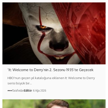
‘It: Welcome to Derry’nin 2. Sezonu 1935’te Geçecek
HBO'nun geçen yıl kataloğuna eklenen It: Welcome to Derry
serisi büyük bir…
Tarafından
Editör
6 Ağu 2026