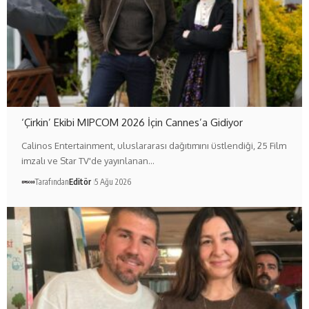
‘Çirkin’ Ekibi MIPCOM 2026 İçin Cannes’a Gidiyor
Calinos Entertainment, uluslararası dağıtımını üstlendiği, 25 Film
imzalı ve Star TV'de yayınlanan…
Tarafından
Editör
5 Ağu 2026