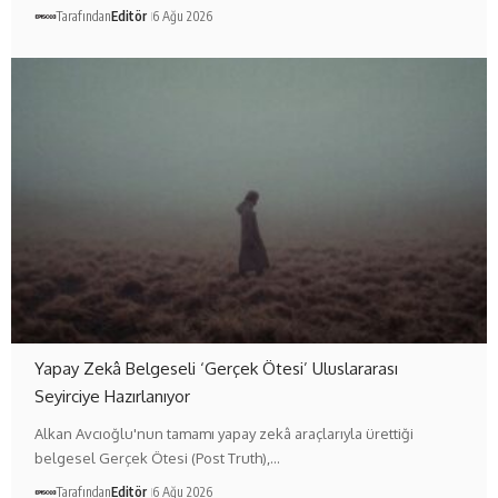
Tarafından
Editör
6 Ağu 2026
Yapay Zekâ Belgeseli ‘Gerçek Ötesi’ Uluslararası
Seyirciye Hazırlanıyor
Alkan Avcıoğlu'nun tamamı yapay zekâ araçlarıyla ürettiği
belgesel Gerçek Ötesi (Post Truth),…
Tarafından
Editör
6 Ağu 2026