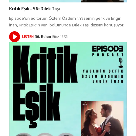
Kritik Eşik – 56: Dilek Taşı
Episode’un editörleri Özlem Özdemir, Yasemin Şefik ve Engin
İnan, Kritik Eşik'in yeni bölümünde Dilek Taşı dizisini konuşuyor.
LISTEN
56. Bölüm
Süre: 15:36