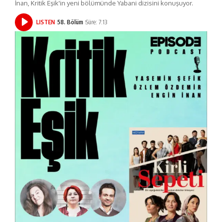
İnan, Kritik Eşik'in yeni bölümünde Yabani dizisini konuşuyor.
LISTEN
58. Bölüm
Süre: 7:13