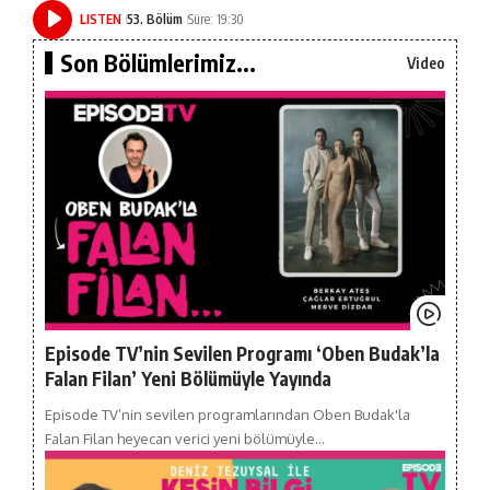
LISTEN
53. Bölüm
Süre: 19:30
Son Bölümlerimiz...
Video
Episode TV’nin Sevilen Programı ‘Oben Budak’la
Falan Filan’ Yeni Bölümüyle Yayında
Episode TV’nin sevilen programlarından Oben Budak'la
Falan Filan heyecan verici yeni bölümüyle…