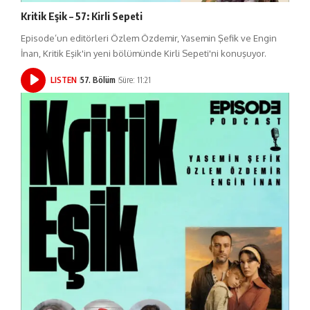
Kritik Eşik – 57: Kirli Sepeti
Episode’un editörleri Özlem Özdemir, Yasemin Şefik ve Engin
İnan, Kritik Eşik'in yeni bölümünde Kirli Sepeti'ni konuşuyor.
LISTEN
57. Bölüm
Süre: 11:21