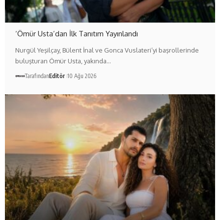
‘Ömür Usta’dan İlk Tanıtım Yayınlandı
Nurgül Yeşilçay, Bülent İnal ve Gonca Vuslateri’yi başrollerinde
buluşturan Ömür Usta, yakında…
Tarafından
Editör
10 Ağu 2026