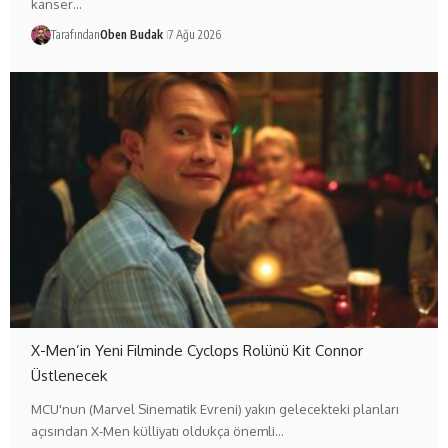
kanser…
Tarafından
Oben Budak
7 Ağu 2026
X-Men’in Yeni Filminde Cyclops Rolünü Kit Connor
Üstlenecek
MCU'nun (Marvel Sinematik Evreni) yakın gelecekteki planları
açısından X-Men külliyatı oldukça önemli…