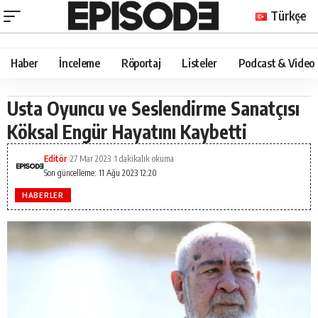
Türkçe
Haber
İnceleme
Röportaj
Listeler
Podcast & Video
Usta Oyuncu ve Seslendirme Sanatçısı
Köksal Engür Hayatını Kaybetti
Editör
27 Mar 2023
1 dakikalık okuma
Son güncelleme: 11 Ağu 2023 12:20
HABERLER