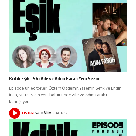
Kritik Eşik – 54: Aile ve Adım Farah Yeni Sezon
Episode’un editörleri Özlem Özdemir, Yasemin Şefik ve Engin
İnan, Kritik Eşik'in yeni bölümünde Aile ve Adım Farah'ı
konuşuyor.
LISTEN
54. Bölüm
Süre: 18:18