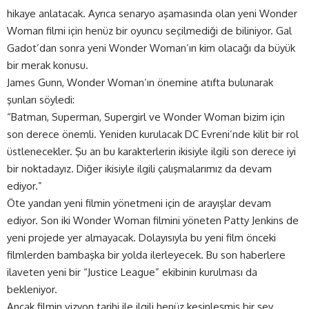
hikaye anlatacak. Ayrıca senaryo aşamasında olan yeni Wonder
Woman filmi için henüz bir oyuncu seçilmediği de biliniyor. Gal
Gadot’dan sonra yeni Wonder Woman’ın kim olacağı da büyük
bir merak konusu.
James Gunn, Wonder Woman’ın önemine atıfta bulunarak
şunları söyledi:
“Batman, Superman, Supergirl ve Wonder Woman bizim için
son derece önemli. Yeniden kurulacak DC Evreni’nde kilit bir rol
üstlenecekler. Şu an bu karakterlerin ikisiyle ilgili son derece iyi
bir noktadayız. Diğer ikisiyle ilgili çalışmalarımız da devam
ediyor.”
Öte yandan yeni filmin yönetmeni için de arayışlar devam
ediyor. Son iki Wonder Woman filmini yöneten Patty Jenkins de
yeni projede yer almayacak. Dolayısıyla bu yeni film önceki
filmlerden bambaşka bir yolda ilerleyecek. Bu son haberlere
ilaveten yeni bir “Justice League” ekibinin kurulması da
bekleniyor.
Ancak filmin vizyon tarihi ile ilgili henüz kesinleşmiş bir şey