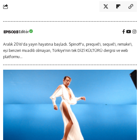
Editör
Aralık 2016'da yayın hayatına başladı. Spinoff'u, prequel'i, sequel'i, remake'i,
eşi benzeri muadili olmayan, Türkiye'nin tek DİZİ KÜLTÜRÜ dergisi ve web
platformu...