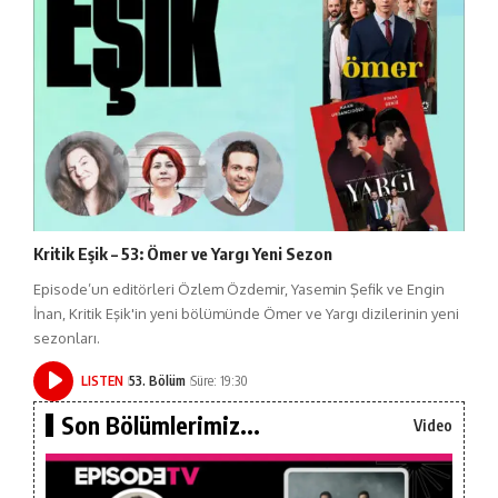
Kritik Eşik – 53: Ömer ve Yargı Yeni Sezon
Episode’un editörleri Özlem Özdemir, Yasemin Şefik ve Engin
İnan, Kritik Eşik'in yeni bölümünde Ömer ve Yargı dizilerinin yeni
sezonları.
LISTEN
53. Bölüm
Süre: 19:30
Son Bölümlerimiz...
Video