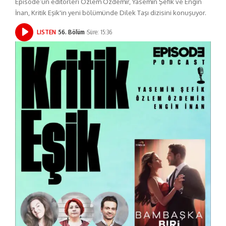
Episode’un editörleri Özlem Özdemir, Yasemin Şefik ve Engin
İnan, Kritik Eşik'in yeni bölümünde Dilek Taşı dizisini konuşuyor.
LISTEN
56. Bölüm
Süre: 15:36