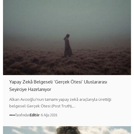
Yapay Zekâ Belgeseli ‘Gerçek Ötesi’ Uluslararası
Seyirciye Hazırlanıyor
Alkan Avcıoğlu'nun tamamı yapay zekâ araçlarıyla ürettiği
belgesel Gerçek Ötesi (Post Truth),…
Tarafından
Editör
6 Ağu 2026