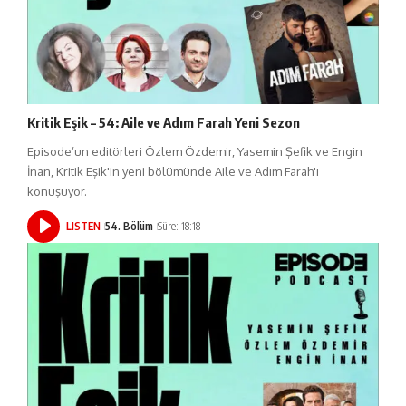
Kritik Eşik – 54: Aile ve Adım Farah Yeni Sezon
Episode’un editörleri Özlem Özdemir, Yasemin Şefik ve Engin
İnan, Kritik Eşik'in yeni bölümünde Aile ve Adım Farah'ı
konuşuyor.
LISTEN
54. Bölüm
Süre: 18:18