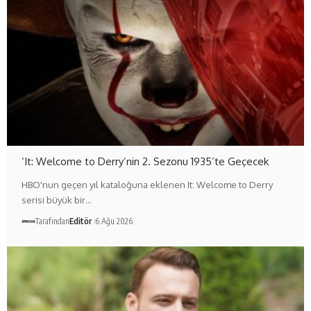
‘It: Welcome to Derry’nin 2. Sezonu 1935’te Geçecek
HBO'nun geçen yıl kataloğuna eklenen It: Welcome to Derry
serisi büyük bir…
Tarafından
Editör
6 Ağu 2026