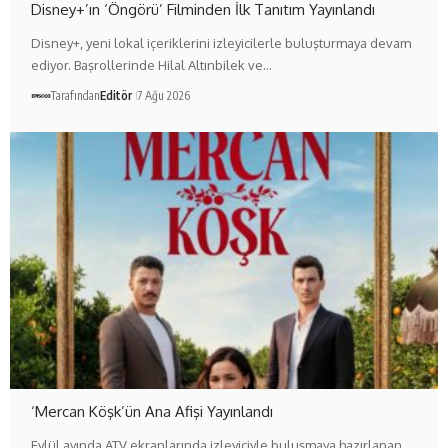
Disney+’ın ‘Öngörü’ Filminden İlk Tanıtım Yayınlandı
Disney+, yeni lokal içeriklerini izleyicilerle buluşturmaya devam
ediyor. Başrollerinde Hilal Altınbilek ve…
Tarafından
Editör
7 Ağu 2026
‘Mercan Köşk’ün Ana Afişi Yayınlandı
Eylül ayında ATV ekranlarında izleyiciyle buluşmaya hazırlanan,