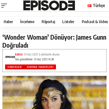
Türkçe
Haber
İnceleme
Röportaj
Listeler
Podcast & Video
‘Wonder Woman’ Dönüyor: James Gunn
Doğruladı
Editör
13 Haz 2025
2 dakikalık okuma
Son güncelleme: 13 Haz 2025 14:58
HABERLER
SINEMA HABERLERI