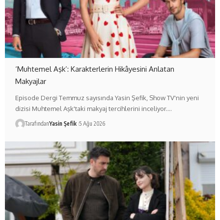
‘Muhtemel Aşk’: Karakterlerin Hikâyesini Anlatan
Makyajlar
Episode Dergi Temmuz sayısında Yasin Şefik, Show TV'nin yeni
dizisi Muhtemel Aşk'taki makyaj tercihlerini inceliyor.…
Tarafından
Yasin Şefik
5 Ağu 2026