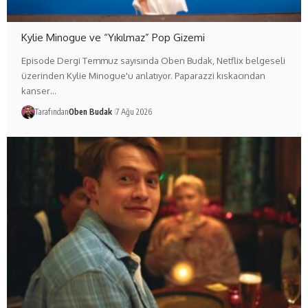
Kylie Minogue ve “Yıkılmaz” Pop Gizemi
Episode Dergi Temmuz sayısında Oben Budak, Netflix belgeseli
üzerinden Kylie Minogue'u anlatıyor. Paparazzi kıskacından
kanser…
Tarafından
Oben Budak
7 Ağu 2026