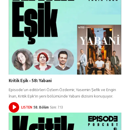
Kritik Eşik – 58: Yabani
Episode’un editörleri Özlem Özdemir, Yasemin Şefik ve Engin
İnan, Kritik Eşik'in yeni bölümünde Yabani dizisini konuşuyor.
LISTEN
58. Bölüm
Süre: 7:13