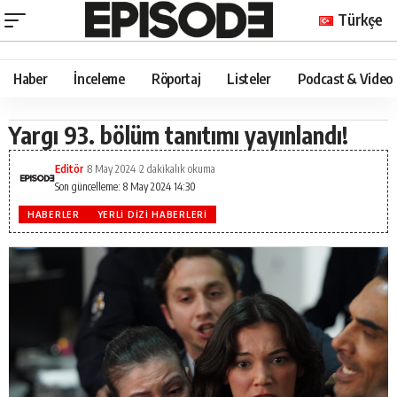
Türkçe
Haber
İnceleme
Röportaj
Listeler
Podcast & Video
Yargı 93. bölüm tanıtımı yayınlandı!
Editör
8 May 2024
2 dakikalık okuma
Son güncelleme: 8 May 2024 14:30
HABERLER
YERLI DIZI HABERLERI