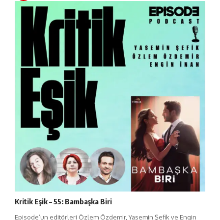
Kritik Eşik – 55: Bambaşka Biri
Episode’un editörleri Özlem Özdemir, Yasemin Şefik ve Engin