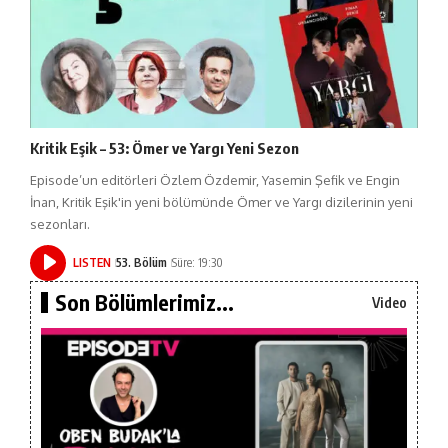
Kritik Eşik – 53: Ömer ve Yargı Yeni Sezon
Episode’un editörleri Özlem Özdemir, Yasemin Şefik ve Engin
İnan, Kritik Eşik'in yeni bölümünde Ömer ve Yargı dizilerinin yeni
sezonları.
LISTEN
53. Bölüm
Süre: 19:30
Son Bölümlerimiz...
Video