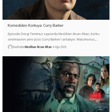
Komediden Korkuya: Curry Barker
Episode Dergi Temmuz sayısında Neslihan Atcan Altan, korku
sinemasının yeni yüzü Curry Barker'ı anlatıyor. Malumunuz,…
Tarafından
Neslihan Atcan Altan
4 Ağu 2026