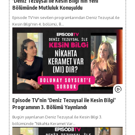
‘Deniz Tezuysal ile Kesin Bilgi’nin Yeni
Bölümünde Mutluluk Konuşuldu
Episode TV'nin sevilen programlarından Deniz Tezuysal ile
Kesin Bilgi'nin 4. bölümü, 8…
Episode TV’nin ‘Deniz Tezuysal ile Kesin Bilgi’
Programının 3. Bölümü Yayınlandı
Bugün yayınlanan Deniz Tezuysal ile Kesin Bilgi 3.
bölümünde "Nikahta Keramet Var…