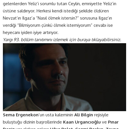
gelenlerden Yeliz’i sorumlu tutan Ceylin, emniyette Yeliz’in
üstüne saldırıyor. Herkesi kendi istediği şekilde öldüren
Nevzat’ın Ilgaz’a “Nasıl ölmek istersin?” sorusuna Ilgaz’ın
verdiği “Bilmiyorum çünkü ölmek istemiyorum” cevabı ise
heyecanı iyiden iyiye artırıyor.
Yargı 93. bölüm tanıtımını izlemek için
buraya
tıklayabilirsiniz.
Sema Ergenekon
’un usta kaleminin
Ali Bilgin
rejisiyle
buluştuğu dizinin başrollerinde
Kaan Urgancıoğlu
ve
Pınar