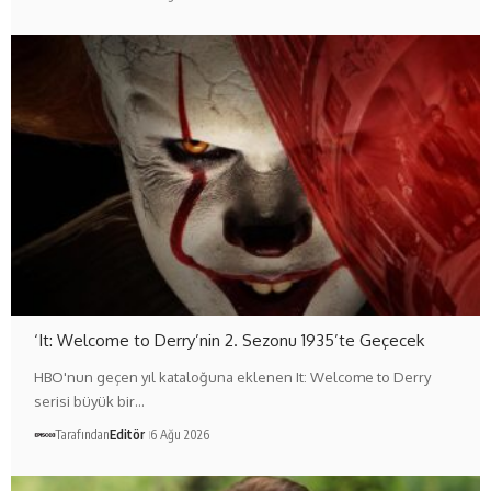
‘It: Welcome to Derry’nin 2. Sezonu 1935’te Geçecek
HBO'nun geçen yıl kataloğuna eklenen It: Welcome to Derry
serisi büyük bir…
Tarafından
Editör
6 Ağu 2026