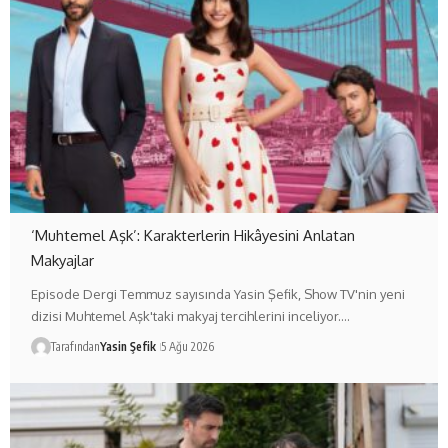
‘Muhtemel Aşk’: Karakterlerin Hikâyesini Anlatan
Makyajlar
Episode Dergi Temmuz sayısında Yasin Şefik, Show TV'nin yeni
dizisi Muhtemel Aşk'taki makyaj tercihlerini inceliyor.…
Tarafından
Yasin Şefik
5 Ağu 2026