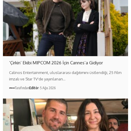
‘Çirkin’ Ekibi MIPCOM 2026 İçin Cannes’a Gidiyor
Calinos Entertainment, uluslararası dağıtımını üstlendiği, 25 Film
imzalı ve Star TV'de yayınlanan…
Tarafından
Editör
5 Ağu 2026