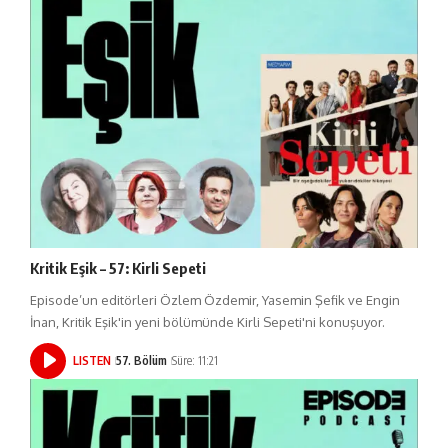
Kritik Eşik – 57: Kirli Sepeti
Episode’un editörleri Özlem Özdemir, Yasemin Şefik ve Engin
İnan, Kritik Eşik'in yeni bölümünde Kirli Sepeti'ni konuşuyor.
LISTEN
57. Bölüm
Süre: 11:21