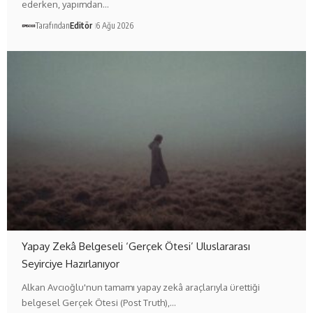
ederken, yapımdan…
Tarafından
Editör
6 Ağu 2026
Yapay Zekâ Belgeseli ‘Gerçek Ötesi’ Uluslararası
Seyirciye Hazırlanıyor
Alkan Avcıoğlu'nun tamamı yapay zekâ araçlarıyla ürettiği
belgesel Gerçek Ötesi (Post Truth),…