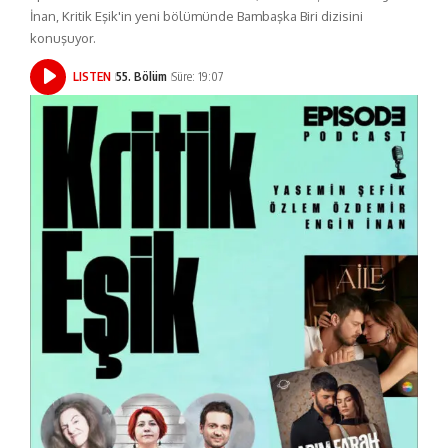
İnan, Kritik Eşik'in yeni bölümünde Bambaşka Biri dizisini
konuşuyor.
LISTEN
55. Bölüm
Süre: 19:07