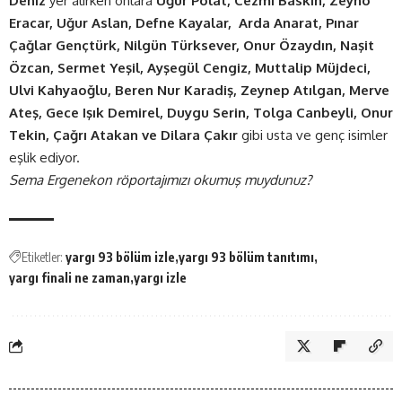
Deniz
yer alırken onlara
Uğur Polat, Cezmi Baskın, Zeyno
Eracar, Uğur Aslan, Defne Kayalar, Arda Anarat, Pınar
Çağlar Gençtürk, Nilgün Türksever, Onur Özaydın, Naşit
Özcan, Sermet Yeşil, Ayşegül Cengiz, Muttalip Müjdeci,
Ulvi Kahyaoğlu, Beren Nur Karadiş, Zeynep Atılgan, Merve
Ateş, Gece Işık Demirel, Duygu Serin, Tolga Canbeyli, Onur
Tekin, Çağrı Atakan ve Dilara Çakır
gibi usta ve genç isimler
eşlik ediyor.
Sema Ergenekon röportajımızı okumuş muydunuz?
Etiketler:
yargı 93 bölüm izle
yargı 93 bölüm tanıtımı
yargı finali ne zaman
yargı izle