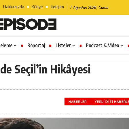
Hakkımızda
Künye
İletişim
7 Ağustos 2026, Cuma
celeme
Röportaj
Listeler
Podcast & Video
e Seçil’in Hikâyesi
HABERLER
YERLI DIZI HABERL