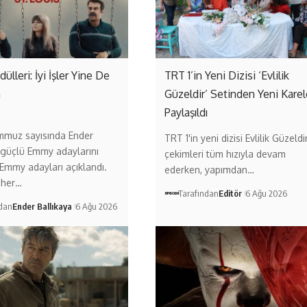
lleri: İyi İşler Yine De
TRT 1’in Yeni Dizisi ‘Evlilik
n
Güzeldir’ Setinden Yeni Karel
Paylaşıldı
mmuz sayısında Ender
TRT 1'in yeni dizisi Evlilik Güzeldir
 güçlü Emmy adaylarını
çekimleri tüm hızıyla devam
. Emmy adayları açıklandı.
ederken, yapımdan…
 her…
Tarafından
Editör
6 Ağu 2026
ndan
Ender Ballıkaya
6 Ağu 2026