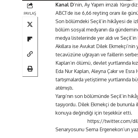
Kanal D
’nin, Ay Yapım imzalı
Yargı
diz
ABC1’de ise 6,66 reyting oranı ile gün
PAYLAŞ
Son bölümdeki Seçil’in hikâyesi de izl
bölüm sosyal medyanın da gündeminde
medya listelerinde yer aldı ve Seçil’i
Akıllara ise Avukat Dilek Ekmekçi’nin ye
tecavüzüne uğrayan ve faillerin serbe
Kaplan’ın ölümü, devlet yurtlarında kı
Eda Nur Kaplan, Aleyna Çakır ve Esra H
tartışmalarda yetiştirme yurtlarında bü
atılmıştı.
Yargı’nın son bölümünde Seçil’in hikâ
taşıyordu. Dilek Ekmekçi de bununla il
konuya değindiği için teşekkür etti.
https://twitter.com/
Senaryosunu Sema Ergenekon’un yaz