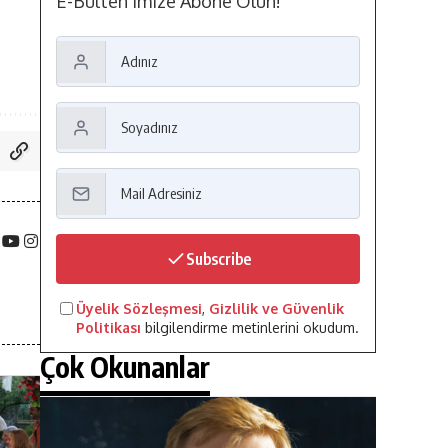
E-Bülten'imize Abone Olun!
Subscribe
Üyelik Sözleşmesi
,
Gizlilik ve Güvenlik
Politikası
bilgilendirme metinlerini okudum.
Çok Okunanlar