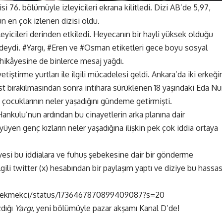
isi 76. bölümüyle izleyicileri ekrana kilitledi. Dizi AB’de 5,97,
ün en çok izlenen dizisi oldu.
eyicileri derinden etkiledi. Heyecanın bir hayli yüksek olduğu
ydi. #Yargı, #Eren ve #Osman etiketleri gece boyu sosyal
n hikâyesine de binlerce mesaj yağdı.
tiştirme yurtları ile ilgili mücadelesi geldi. Ankara’da iki erkeği
st bırakılmasından sonra intihara sürüklenen 18 yaşındaki Eda Nu
z çocuklarının neler yaşadığını gündeme getirmişti.
ankulu’nun ardından bu cinayetlerin arka planına dair
yüyen genç kızların neler yaşadığına ilişkin pek çok iddia ortaya
yesi bu iddialara ve fuhuş şebekesine dair bir gönderme
gili twitter (x) hesabından bir paylaşım yaptı ve diziye bu hassa
dilekmekci/status/1736467870899409087?s=20
dığı
Yargı
, yeni bölümüyle pazar akşamı Kanal D’de!