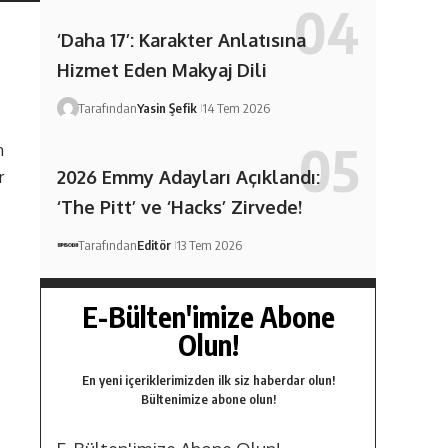
‘Daha 17’: Karakter Anlatısına
Hizmet Eden Makyaj Dili
Tarafından
Yasin Şefik
14 Tem 2026
n
2026 Emmy Adayları Açıklandı:
r
‘The Pitt’ ve ‘Hacks’ Zirvede!
Tarafından
Editör
13 Tem 2026
E-Bülten'imize Abone
Olun!
s
En yeni içeriklerimizden ilk siz haberdar olun!
Bültenimize abone olun!