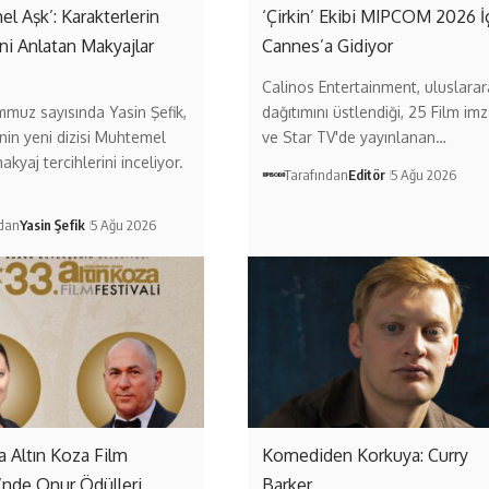
l Aşk’: Karakterlerin
‘Çirkin’ Ekibi MIPCOM 2026 İ
ni Anlatan Makyajlar
Cannes’a Gidiyor
Calinos Entertainment, uluslarar
muz sayısında Yasin Şefik,
dağıtımını üstlendiği, 25 Film imz
in yeni dizisi Muhtemel
ve Star TV'de yayınlanan…
akyaj tercihlerini inceliyor.
Tarafından
Editör
5 Ağu 2026
ndan
Yasin Şefik
5 Ağu 2026
a Altın Koza Film
Komediden Korkuya: Curry
i’nde Onur Ödülleri
Barker