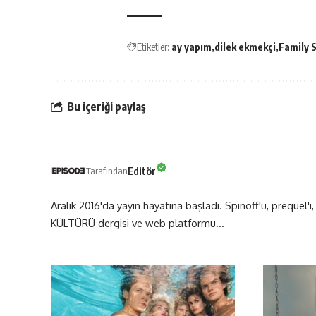
Etiketler:
ay yapım
dilek ekmekçi
Family 
Bu içeriği paylaş
Editör
Tarafından
Aralık 2016'da yayın hayatına başladı. Spinoff'u, prequel'i,
KÜLTÜRÜ dergisi ve web platformu...