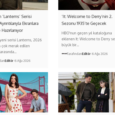
‘Lanterns’ Serisi
‘It: Welcome to Derry’nin 2.
Ayrıntılarıyla Ekranlara
Sezonu 1935’te Geçecek
 Hazırlanıyor
HBO'nun geçen yıl kataloğuna
eklenen It: Welcome to Derry ser
eni serisi Lanterns, 2026
büyük bir…
n çok merak edilen
 arasında…
Tarafından
Editör
6 Ağu 2026
ndan
Editör
6 Ağu 2026