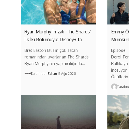
Ryan Murphy İmzalı ‘The Shards’
Emmy Ödü
İlk İki Bölümüyle Disney+’ta
Mümkü
Bret Easton Ellis’in çok satan
Episode
romanından uyarlanan The Shards,
Dergi Te
Ryan Murphy’nin yapımcılığında…
Ballıkaya
inceliyor
Tarafından
Editör
7 Ağu 2026
Ödüllerin
Tarafı