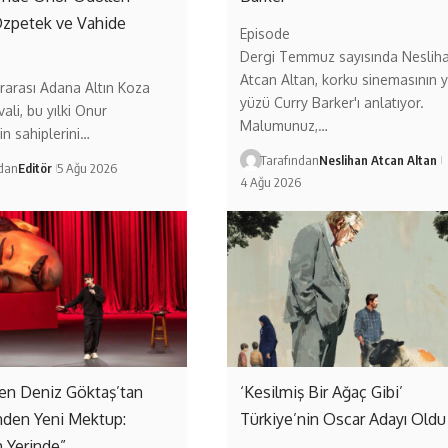
Özpetek ve Vahide
Episode
Dergi Temmuz sayısında Neslih
Atcan Altan, korku sinemasının y
ararası Adana Altın Koza
yüzü Curry Barker'ı anlatıyor.
vali, bu yılki Onur
Malumunuz,…
in sahiplerini…
Tarafından
Neslihan Atcan Altan
ndan
Editör
5 Ağu 2026
4 Ağu 2026
n Deniz Göktaş’tan
‘Kesilmiş Bir Ağaç Gibi’
nden Yeni Mektup:
Türkiye’nin Oscar Adayı Oldu
 Yerinde”