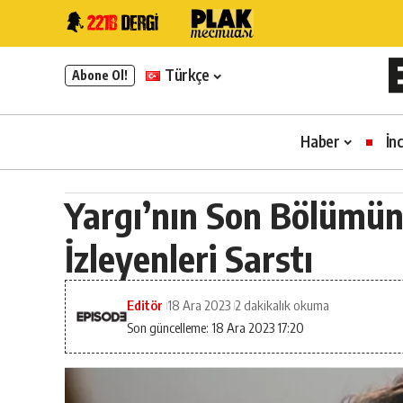
Türkçe
Abone Ol!
Haber
İn
Yargı’nın Son Bölümünd
İzleyenleri Sarstı
Editör
18 Ara 2023
2 dakikalık okuma
Son güncelleme: 18 Ara 2023 17:20