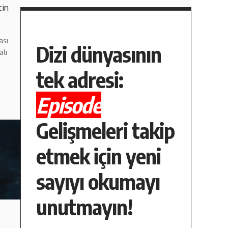
çin
ası
Dizi dünyasının
alı
tek adresi:
Episode
Gelişmeleri takip
etmek için yeni
sayıyı okumayı
unutmayın!