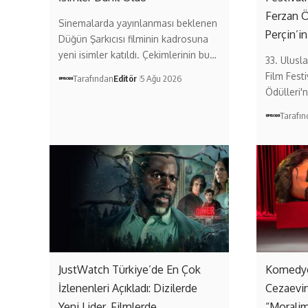
Ferzan 
Sinemalarda yayınlanması beklenen
Perçin’in
Düğün Şarkıcısı filminin kadrosuna
yeni isimler katıldı. Çekimlerinin bu…
33. Ulusl
Film Festi
Tarafından
Editör
5 Ağu 2026
Ödülleri'n
Tarafı
JustWatch Türkiye’de En Çok
Komedye
İzlenenleri Açıkladı: Dizilerde
Cezaevi
Yeni Lider, Filmlerde
“Moralim