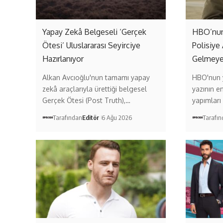
Yapay Zekâ Belgeseli ‘Gerçek
HBO’nun 
Ötesi’ Uluslararası Seyirciye
Polisiye 
Hazırlanıyor
Gelmeye
Alkan Avcıoğlu'nun tamamı yapay
HBO'nun y
zekâ araçlarıyla ürettiği belgesel
yazının e
Gerçek Ötesi (Post Truth),…
yapımları
Tarafından
Editör
6 Ağu 2026
Tarafı