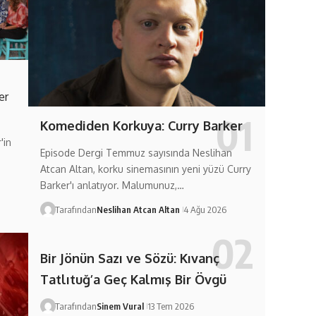
er
Komediden Korkuya: Curry Barker
'in
Episode Dergi Temmuz sayısında Neslihan
Atcan Altan, korku sinemasının yeni yüzü Curry
Barker'ı anlatıyor. Malumunuz,…
Tarafından
Neslihan Atcan Altan
4 Ağu 2026
Bir Jönün Sazı ve Sözü: Kıvanç
Tatlıtuğ’a Geç Kalmış Bir Övgü
Tarafından
Sinem Vural
13 Tem 2026