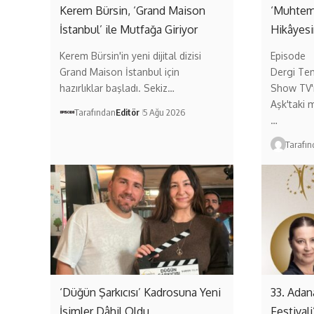
Kerem Bürsin, ‘Grand Maison
‘Muhteme
İstanbul’ ile Mutfağa Giriyor
Hikâyesi
Kerem Bürsin'in yeni dijital dizisi
Episode
Grand Maison İstanbul için
Dergi Tem
hazırlıklar başladı. Sekiz…
Show TV'n
Aşk'taki m
Tarafından
Editör
5 Ağu 2026
…
Tarafı
‘Düğün Şarkıcısı’ Kadrosuna Yeni
33. Adan
İsimler Dâhil Oldu
Festival