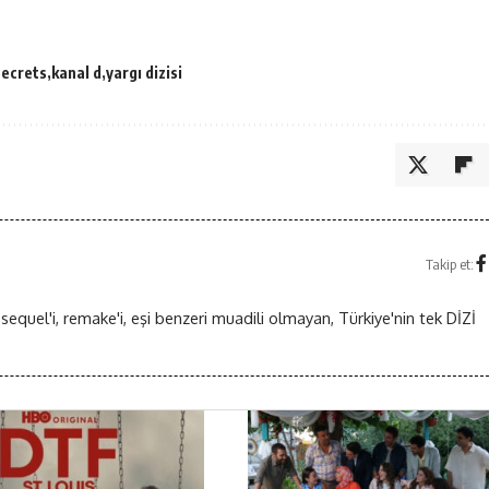
Secrets
kanal d
yargı dizisi
Takip et:
 sequel'i, remake'i, eşi benzeri muadili olmayan, Türkiye'nin tek DİZİ