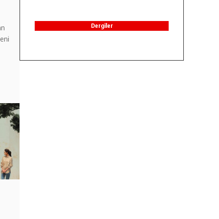
Dergiler
an
eni