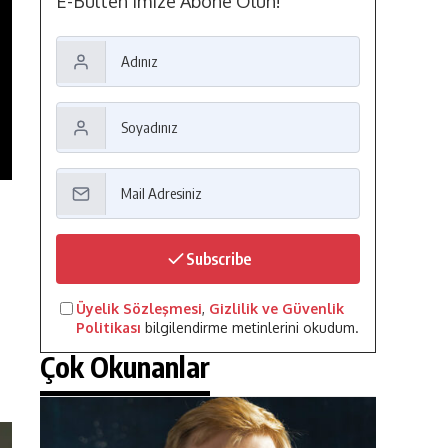
E-Bülten'imize Abone Olun!
Subscribe
Üyelik Sözleşmesi
,
Gizlilik ve Güvenlik
Politikası
bilgilendirme metinlerini okudum.
Çok Okunanlar