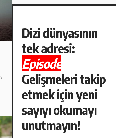
Dizi dünyasının
tek adresi:
k
Episode
Gelişmeleri takip
ay
l
etmek için yeni
sayıyı okumayı
unutmayın!