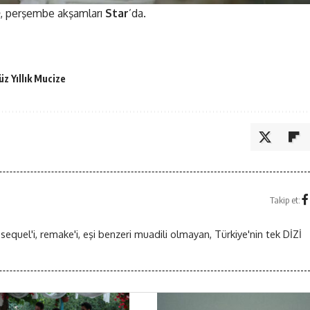
, perşembe akşamları
Star
’da.
üz Yıllık Mucize
Takip et:
 sequel'i, remake'i, eşi benzeri muadili olmayan, Türkiye'nin tek DİZİ