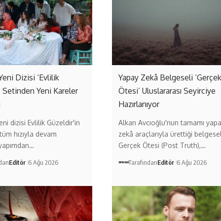
Yeni Dizisi ‘Evlilik
Yapay Zekâ Belgeseli ‘Gerçe
’ Setinden Yeni Kareler
Ötesi’ Uluslararası Seyirciye
ı
Hazırlanıyor
ni dizisi Evlilik Güzeldir'in
Alkan Avcıoğlu'nun tamamı yap
 tüm hızıyla devam
zekâ araçlarıyla ürettiği belgese
 yapımdan…
Gerçek Ötesi (Post Truth),…
ndan
Editör
6 Ağu 2026
Tarafından
Editör
6 Ağu 2026