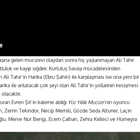
şına gelen mucizevi olaydan sonra hiç yaşlanmayan Ali Tahir
utluluk ve kayıp sığdırır. Kurtuluş Savaşı mücadelesinden
i Tahir’in Harika (Ebru Şahin) ile karşılaşması ise ona yeni bir
ika ile anlatacak çok şeyi olan Ali Tahir’in yollarının kesişmesi
 olacaktır.
Nuran Evren Şit’in kaleme aldığı
Yüz Yıllık Mucize
’nin oyuncu
n, Zerrin Tekindor, Necip Memili, Gözde Seda Altuner, Laçin
oğlu, Merve Nur Bengi, Ecem Çalhan, Zehra Kelleci ve Hümeyra