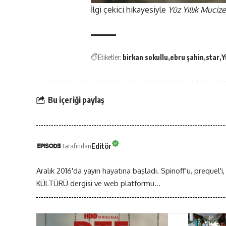
İlgi çekici hikayesiyle
Yüz Yıllık Mucize
Etiketler:
birkan sokullu
ebru şahin
star
Y
Bu içeriği paylaş
Editör
Tarafından
Aralık 2016'da yayın hayatına başladı. Spinoff'u, prequel'i,
KÜLTÜRÜ dergisi ve web platformu...