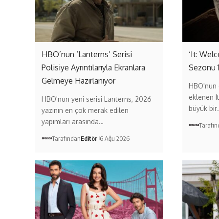
HBO’nun ‘Lanterns’ Serisi
‘It: Wel
Polisiye Ayrıntılarıyla Ekranlara
Sezonu 
Gelmeye Hazırlanıyor
HBO'nun 
eklenen I
HBO'nun yeni serisi Lanterns, 2026
büyük bir
yazının en çok merak edilen
yapımları arasında…
Tarafı
Tarafından
Editör
6 Ağu 2026