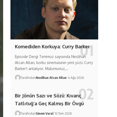
Komediden Korkuya: Curry Barker
Episode Dergi Temmuz sayısında Neslihan
Atcan Altan, korku sinemasının yeni yüzü Curry
Barker'ı anlatıyor. Malumunuz,…
Tarafından
Neslihan Atcan Altan
4 Ağu 2026
Bir Jönün Sazı ve Sözü: Kıvanç
Tatlıtuğ’a Geç Kalmış Bir Övgü
Tarafından
Sinem Vural
13 Tem 2026