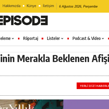
Hakkımızda
Künye
İletişim
6 Ağustos 2026, Perşembe
celeme
Röportaj
Listeler
Podcast & Video
isinin Merakla Beklenen Afiş
YERLI DIZI HABERL