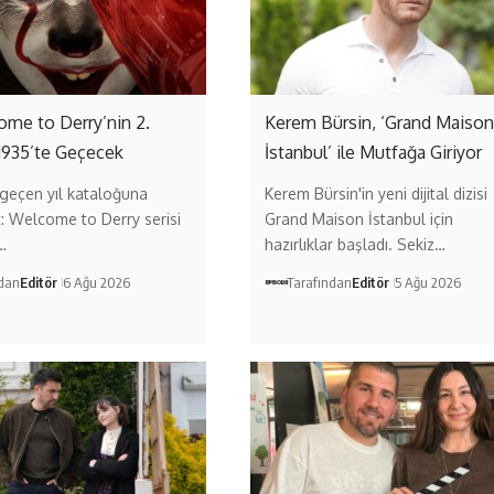
come to Derry’nin 2.
Kerem Bürsin, ‘Grand Maison
1935’te Geçecek
İstanbul’ ile Mutfağa Giriyor
geçen yıl kataloğuna
Kerem Bürsin'in yeni dijital dizisi
t: Welcome to Derry serisi
Grand Maison İstanbul için
…
hazırlıklar başladı. Sekiz…
ndan
Editör
6 Ağu 2026
Tarafından
Editör
5 Ağu 2026