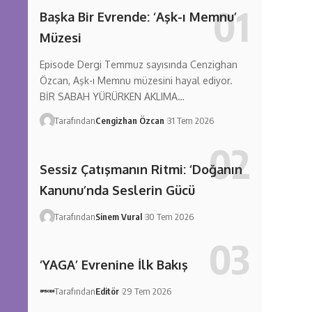
Başka Bir Evrende: ‘Aşk-ı Memnu’
Müzesi
Episode Dergi Temmuz sayısında Cenzighan
Özcan, Aşk-ı Memnu müzesini hayal ediyor.
BİR SABAH YÜRÜRKEN AKLIMA…
Tarafından
Cengizhan Özcan
31 Tem 2026
Sessiz Çatışmanın Ritmi: ‘Doğanın
Kanunu’nda Seslerin Gücü
Tarafından
Sinem Vural
30 Tem 2026
‘YAGA’ Evrenine İlk Bakış
Tarafından
Editör
29 Tem 2026