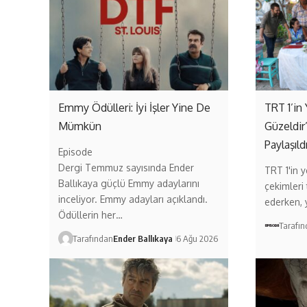
Emmy Ödülleri: İyi İşler Yine De
TRT 1’in 
Mümkün
Güzeldir
Paylaşıld
Episode
Dergi Temmuz sayısında Ender
TRT 1'in ye
Ballıkaya güçlü Emmy adaylarını
çekimleri
inceliyor. Emmy adayları açıklandı.
ederken,
Ödüllerin her…
Tarafı
Tarafından
Ender Ballıkaya
6 Ağu 2026