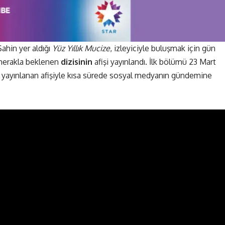
ahin yer aldığı
Yüz Yıllık Mucize
, izleyiciyle buluşmak için gün
 merakla beklenen
dizisinin
afişi yayınlandı. İlk bölümü 23 Mart
 yayınlanan afişiyle kısa sürede sosyal medyanın gündemine