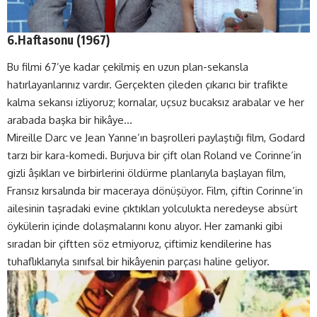
6.Haftasonu (1967)
Bu filmi 67’ye kadar çekilmiş en uzun plan-sekansla
hatırlayanlarınız vardır. Gerçekten çileden çıkarıcı bir trafikte
kalma sekansı izliyoruz; kornalar, uçsuz bucaksız arabalar ve her
arabada başka bir hikâye…
Mireille Darc ve Jean Yanne’ın başrolleri paylaştığı film, Godard
tarzı bir kara-komedi. Burjuva bir çift olan Roland ve Corinne’in
gizli âşıkları ve birbirlerini öldürme planlarıyla başlayan film,
Fransız kırsalında bir maceraya dönüşüyor. Film, çiftin Corinne’in
ailesinin taşradaki evine çıktıkları yolculukta neredeyse absürt
öykülerin içinde dolaşmalarını konu alıyor. Her zamanki gibi
sıradan bir çiftten söz etmiyoruz, çiftimiz kendilerine has
tuhaflıklarıyla sınıfsal bir hikâyenin parçası haline geliyor.