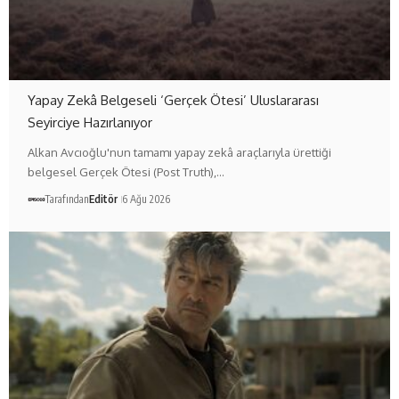
Yapay Zekâ Belgeseli ‘Gerçek Ötesi’ Uluslararası
Seyirciye Hazırlanıyor
Alkan Avcıoğlu'nun tamamı yapay zekâ araçlarıyla ürettiği
belgesel Gerçek Ötesi (Post Truth),…
Tarafından
Editör
6 Ağu 2026