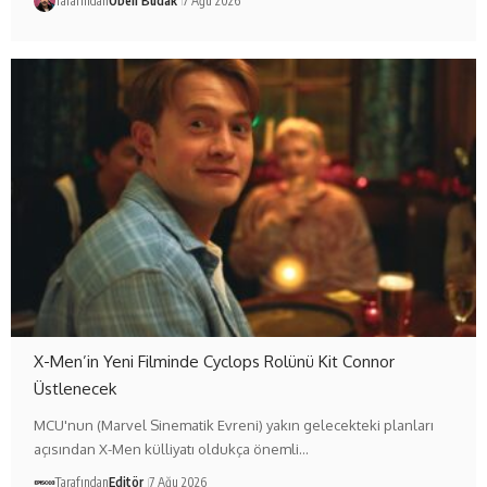
Tarafından
Oben Budak
7 Ağu 2026
X-Men’in Yeni Filminde Cyclops Rolünü Kit Connor
Üstlenecek
MCU'nun (Marvel Sinematik Evreni) yakın gelecekteki planları
açısından X-Men külliyatı oldukça önemli…
Tarafından
Editör
7 Ağu 2026