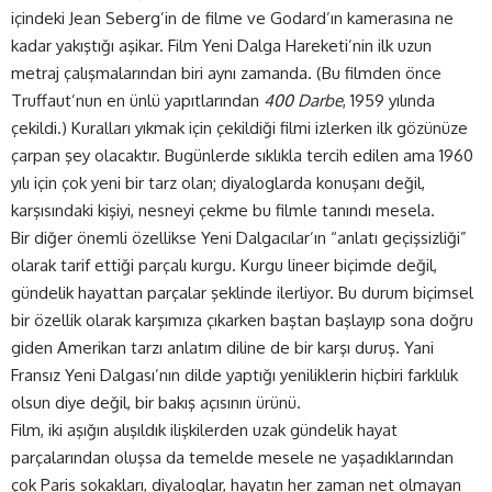
içindeki Jean Seberg’in de filme ve Godard’ın kamerasına ne
kadar yakıştığı aşikar. Film Yeni Dalga Hareketi’nin ilk uzun
metraj çalışmalarından biri aynı zamanda. (Bu filmden önce
Truffaut’nun en ünlü yapıtlarından
400 Darbe
, 1959 yılında
çekildi.) Kuralları yıkmak için çekildiği filmi izlerken ilk gözünüze
çarpan şey olacaktır. Bugünlerde sıklıkla tercih edilen ama 1960
yılı için çok yeni bir tarz olan; diyaloglarda konuşanı değil,
karşısındaki kişiyi, nesneyi çekme bu filmle tanındı mesela.
Bir diğer önemli özellikse Yeni Dalgacılar’ın “anlatı geçişsizliği”
olarak tarif ettiği parçalı kurgu. Kurgu lineer biçimde değil,
gündelik hayattan parçalar şeklinde ilerliyor. Bu durum biçimsel
bir özellik olarak karşımıza çıkarken baştan başlayıp sona doğru
giden Amerikan tarzı anlatım diline de bir karşı duruş. Yani
Fransız Yeni Dalgası’nın dilde yaptığı yeniliklerin hiçbiri farklılık
olsun diye değil, bir bakış açısının ürünü.
Film, iki aşığın alışıldık ilişkilerden uzak gündelik hayat
parçalarından oluşsa da temelde mesele ne yaşadıklarından
çok Paris sokakları, diyaloglar, hayatın her zaman net olmayan