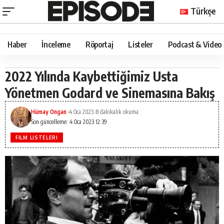
Türkçe
Haber
İnceleme
Röportaj
Listeler
Podcast & Video
2022 Yılında Kaybettiğimiz Usta
Yönetmen Godard ve Sinemasına Bakış
Hümay Ongan
4 Oca 2023
8 dakikalık okuma
Son güncelleme: 4 Oca 2023 12:39
FILM LISTELERI