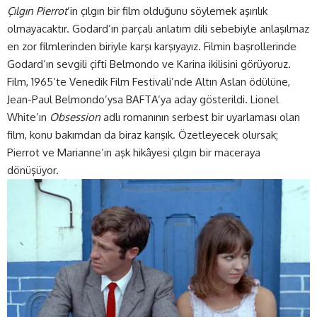
Çılgın Pierrot
’in çılgın bir film olduğunu söylemek aşırılık
olmayacaktır. Godard’ın parçalı anlatım dili sebebiyle anlaşılmaz
en zor filmlerinden biriyle karşı karşıyayız. Filmin başrollerinde
Godard’ın sevgili çifti Belmondo ve Karina ikilisini görüyoruz.
Film, 1965’te Venedik Film Festivali’nde Altın Aslan ödülüne,
Jean-Paul Belmondo’ysa BAFTA’ya aday gösterildi. Lionel
White’ın
Obsession
adlı romanının serbest bir uyarlaması olan
film, konu bakımdan da biraz karışık. Özetleyecek olursak;
Pierrot ve Marianne’ın aşk hikâyesi çılgın bir maceraya
dönüşüyor.