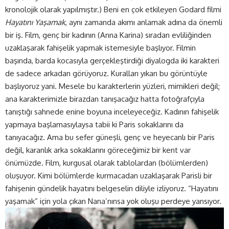
kronolojik olarak yapılmıştır.) Beni en çok etkileyen Godard filmi
Hayatını Yaşamak
, aynı zamanda akımı anlamak adına da önemli
bir iş. Film, genç bir kadının (Anna Karina) sıradan evliliğinden
uzaklaşarak fahişelik yapmak istemesiyle başlıyor. Filmin
başında, barda kocasıyla gerçekleştirdiği diyalogda iki karakteri
de sadece arkadan görüyoruz. Kuralları yıkan bu görüntüyle
başlıyoruz yani. Mesele bu karakterlerin yüzleri, mimikleri değil;
ana karakterimizle birazdan tanışacağız hatta fotoğrafçıyla
tanıştığı sahnede enine boyuna inceleyeceğiz. Kadının fahişelik
yapmaya başlamasıylaysa tabii ki Paris sokaklarını da
tanıyacağız. Ama bu sefer güneşli, genç ve heyecanlı bir Paris
değil, karanlık arka sokaklarını göreceğimiz bir kent var
önümüzde. Film, kurgusal olarak tablolardan (bölümlerden)
oluşuyor. Kimi bölümlerde kurmacadan uzaklaşarak Parisli bir
fahişenin gündelik hayatını belgeselin diliyle izliyoruz. “Hayatını
yaşamak” için yola çıkan Nana’nınsa yok oluşu perdeye yansıyor.