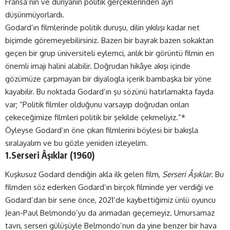
Fransa’nın ve dünyanın politik gerçeklerinden ayrı
düşünmüyorlardı.
Godard’ın filmlerinde politik duruşu, dilin yıkılışı kadar net
biçimde göremeyebilirsiniz. Bazen bir bayrak bazen sokaktan
geçen bir grup üniversiteli eylemci, anlık bir görüntü filmin en
önemli imajı halini alabilir. Doğrudan hikâye akışı içinde
gözümüze çarpmayan bir diyalogla içerik bambaşka bir yöne
kayabilir. Bu noktada Godard’ın şu sözünü hatırlamakta fayda
var; “Politik filmler olduğunu varsayıp doğrudan onları
çekeceğimize filmleri politik bir şekilde çekmeliyiz.”*
Öyleyse Godard’ın öne çıkan filmlerini böylesi bir bakışla
sıralayalım ve bu gözle yeniden izleyelim.
1.Serseri Âşıklar (1960)
Kuşkusuz Godard dendiğin akla ilk gelen film,
Serseri Âşıklar
. Bu
filmden söz ederken Godard’ın birçok filminde yer verdiği ve
Godard’dan bir sene önce, 2021’de kaybettiğimiz ünlü oyuncu
Jean-Paul Belmondo’yu da anmadan geçemeyiz. Umursamaz
tavrı, serseri gülüşüyle Belmondo’nun da yine benzer bir hava