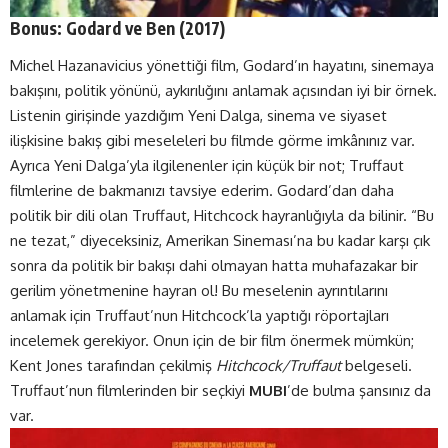
Bonus: Godard ve Ben (2017)
Michel Hazanavicius yönettiği film, Godard’ın hayatını, sinemaya
bakışını, politik yönünü, aykırılığını anlamak açısından iyi bir örnek.
Listenin girişinde yazdığım Yeni Dalga, sinema ve siyaset
ilişkisine bakış gibi meseleleri bu filmde görme imkânınız var.
Ayrıca Yeni Dalga’yla ilgilenenler için küçük bir not; Truffaut
filmlerine de bakmanızı tavsiye ederim. Godard’dan daha
politik bir dili olan Truffaut, Hitchcock hayranlığıyla da bilinir. “Bu
ne tezat,” diyeceksiniz, Amerikan Sineması’na bu kadar karşı çık
sonra da politik bir bakışı dahi olmayan hatta muhafazakar bir
gerilim yönetmenine hayran ol! Bu meselenin ayrıntılarını
anlamak için Truffaut’nun Hitchcock’la yaptığı röportajları
incelemek gerekiyor. Onun için de bir film önermek mümkün;
Kent Jones tarafından çekilmiş
Hitchcock/Truffaut
belgeseli.
Truffaut’nun filmlerinden bir seçkiyi
MUBI
’de bulma şansınız da
var.