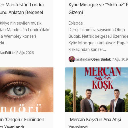
ten Manifest’in Londra
Kylie Minogue ve “Yıkılmaz” 
unu Anlatan Belgesel
Gizemi
ürkiye’nin sevilen müzik
Episode
dan Manifest’in Londra’daki
Dergi Temmuz sayısında Oben
a Wembley konseri
Budak, Netflix belgeseli üzerind
eki…
Kylie Minogue'u anlatıyor. Papar
kıskacından kanser…
ndan
Editör
8 Ağu 2026
Tarafından
Oben Budak
7 Ağu 202
ın ‘Öngörü’ Filminden
‘Mercan Köşk’ün Ana Afişi
ım Yayınlandı
Yayınlandı