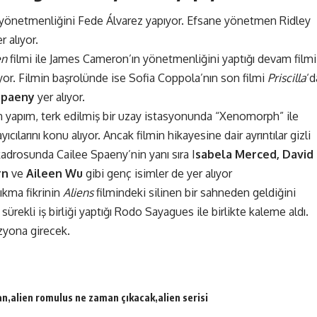
in yönetmenliğini Fede Álvarez yapıyor. Efsane yönetmen
Ridley
r alıyor.
en
filmi ile James Cameron’ın yönetmenliğini yaptığı devam filmi
yor. Filmin başrolünde ise Sofia Coppola’nın son filmi
Priscilla
‘d
Spaeny
yer alıyor.
n yapım, terk edilmiş bir uzay istasyonunda “Xenomorph” ile
yıcılarını konu alıyor. Ancak filmin hikayesine dair ayrıntılar gizli
adrosunda Cailee Spaeny’nin yanı sıra I
sabela Merced, David
rn
ve
Aileen Wu
gibi genç isimler de yer alıyor
ıkma fikrinin
Aliens
filmindeki silinen bir sahneden geldiğini
sürekli iş birliği yaptığı Rodo Sayagues ile birlikte kaleme aldı.
izyona girecek.
an
alien romulus ne zaman çıkacak
alien serisi