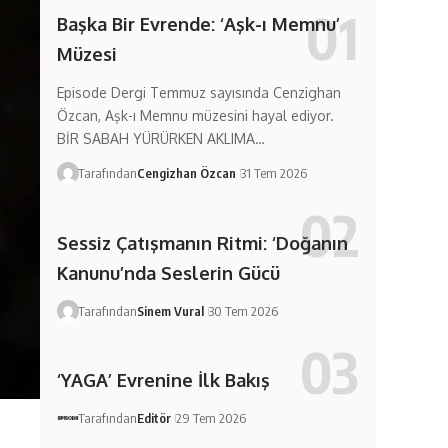
Başka Bir Evrende: ‘Aşk-ı Memnu’
Müzesi
Episode Dergi Temmuz sayısında Cenzighan
Özcan, Aşk-ı Memnu müzesini hayal ediyor.
BİR SABAH YÜRÜRKEN AKLIMA…
Tarafından
Cengizhan Özcan
31 Tem 2026
Sessiz Çatışmanın Ritmi: ‘Doğanın
Kanunu’nda Seslerin Gücü
Tarafından
Sinem Vural
30 Tem 2026
‘YAGA’ Evrenine İlk Bakış
Tarafından
Editör
29 Tem 2026