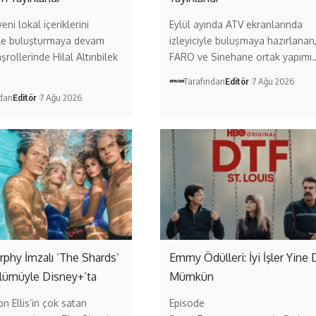
eni lokal içeriklerini
Eylül ayında ATV ekranlarında
erle buluşturmaya devam
izleyiciyle buluşmaya hazırlanan
şrollerinde Hilal Altınbilek
FARO ve Sinehane ortak yapımı
Tarafından
Editör
7 Ağu 2026
ndan
Editör
7 Ağu 2026
phy İmzalı ‘The Shards’
Emmy Ödülleri: İyi İşler Yine 
Bölümüyle Disney+’ta
Mümkün
on Ellis’in çok satan
Episode