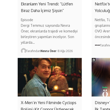
Ekranların Yeni Trendi: “Lütfen
Netflix’
Biraz Daha İçimiz Şişsin”
Yolculuğ
Episode
Netflix, T
Dergi Temmuz sayısında Nevra
grupların
Öner, ekranlarda trajedi ve komediyi
OVO Aren
birleştiren yapımları inceliyor. Son
öncesind
yıllarda…
Tarafı
Tarafından
Nevra Öner
8 Ağu 2026
X-Men’in Yeni Filminde Cyclops
Disney+’
Rolünü Kit Connor Üstlenecek
İlk Tanıt