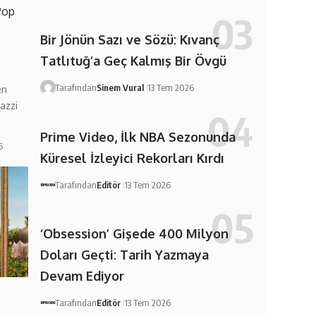
Pop
Bir Jönün Sazı ve Sözü: Kıvanç
Tatlıtuğ’a Geç Kalmış Bir Övgü
Tarafından
Sinem Vural
13 Tem 2026
en
azzi
Prime Video, İlk NBA Sezonunda
6
Küresel İzleyici Rekorları Kırdı
Tarafından
Editör
13 Tem 2026
‘Obsession’ Gişede 400 Milyon
Doları Geçti: Tarih Yazmaya
Devam Ediyor
Tarafından
Editör
13 Tem 2026