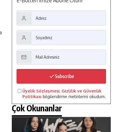
E-Bülten'imize Abone Olun!
a
Subscribe
Üyelik Sözleşmesi
,
Gizlilik ve Güvenlik
Politikası
bilgilendirme metinlerini okudum.
Çok Okunanlar