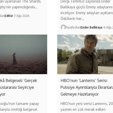
an uyarlanan The Shards,
Dergi Temmuz sayısında Ender
hy’nin yapımcılığında…
Ballıkaya güçlü Emmy adaylarını
inceliyor. Emmy adayları açıkland
ndan
Editör
7 Ağu 2026
Ödüllerin her…
Tarafından
Ender Ballıkaya
6 Ağu 
kâ Belgeseli ‘Gerçek
HBO’nun ‘Lanterns’ Serisi
uslararası Seyirciye
Polisiye Ayrıntılarıyla Ekranlar
ıyor
Gelmeye Hazırlanıyor
cıoğlu'nun tamamı yapay
HBO'nun yeni serisi Lanterns, 2
larıyla ürettiği belgesel
yazının en çok merak edilen