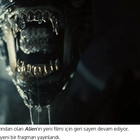
rından olan
Alien
‘ın yeni filmi için geri sayım devam ediyor.
 yeni bir fragman
yayınlandı
.