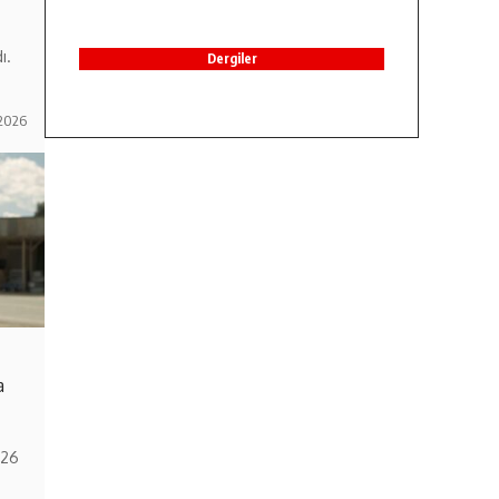
ı.
Dergiler
2026
a
026