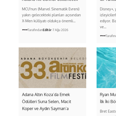
MCU'nun (Marvel Sinematik Evreni)
Disney+, y
yakın gelecekteki planları açısından
izleyicil
X-Men külliyatı oldukça önemli…
ediyor. Ba
ve…
Tarafından
Editör
7 Ağu 2026
Tarafı
Adana Altın Koza’da Emek
Ryan Mur
Ödülleri Suna Selen, Macit
İlk İki 
Koper ve Aydın Sayman’a
Bret East