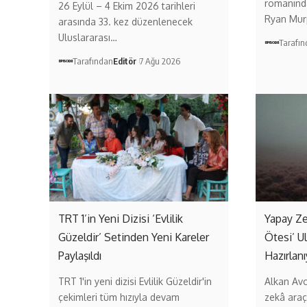
romanınd
26 Eylül – 4 Ekim 2026 tarihleri
Ryan Murp
arasında 33. kez düzenlenecek
Uluslararası…
Tarafı
Tarafından
Editör
7 Ağu 2026
TRT 1’in Yeni Dizisi ‘Evlilik
Yapay Ze
Güzeldir’ Setinden Yeni Kareler
Ötesi’ Ul
Paylaşıldı
Hazırlan
TRT 1'in yeni dizisi Evlilik Güzeldir'in
Alkan Av
çekimleri tüm hızıyla devam
zekâ araç