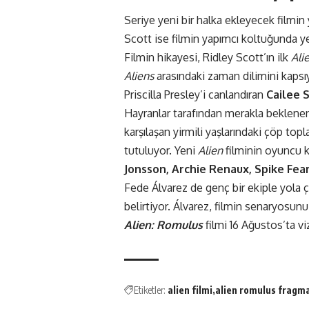
Seriye yeni bir halka ekleyecek film
Scott
ise filmin yapımcı koltuğunda ye
Filmin hikayesi, Ridley Scott’ın ilk
Ali
Aliens
arasındaki zaman dilimini kapsı
Priscilla Presley’i canlandıran
Cailee 
Hayranlar tarafından merakla beklene
karşılaşan yirmili yaşlarındaki çöp topla
tutuluyor. Yeni
Alien
filminin oyuncu k
Jonsson, Archie Renaux, Spike Fea
Fede Álvarez de genç bir ekiple yola ç
belirtiyor. Álvarez, filmin senaryosunu 
Alien: Romulus
filmi 16 Ağustos’ta v
Etiketler:
alien filmi
alien romulus fragm