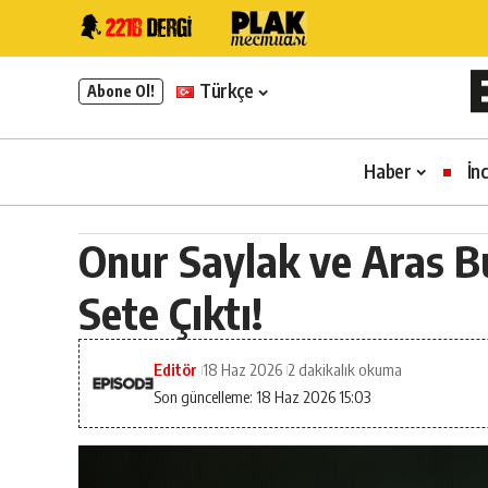
Türkçe
Abone Ol!
Haber
İn
Onur Saylak ve Aras Bul
Sete Çıktı!
Editör
18 Haz 2026
2 dakikalık okuma
Son güncelleme: 18 Haz 2026 15:03