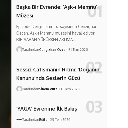
Başka Bir Evrende: ‘Aşk-ı Memnu’
Müzesi
Episode Dergi Temmuz sayısında Cenzighan
Özcan, Aşk-ı Memnu müzesini hayal ediyor.
BİR SABAH YÜRÜRKEN AKLIMA…
Tarafından
Cengizhan Özcan
31 Tem 2026
Sessiz Çatışmanın Ritmi: ‘Doğanın
Kanunu’nda Seslerin Gücü
Tarafından
Sinem Vural
30 Tem 2026
‘YAGA’ Evrenine İlk Bakış
Tarafından
Editör
29 Tem 2026