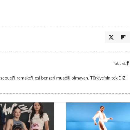
Takip et:
 sequel'i, remake'i, eşi benzeri muadili olmayan, Türkiye'nin tek DİZİ