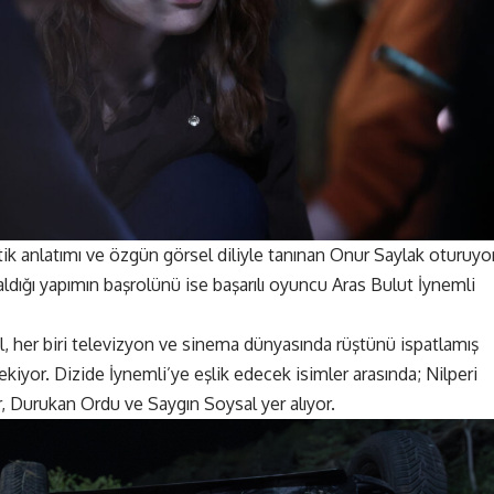
 anlatımı ve özgün görsel diliyle tanınan Onur Saylak oturuyor
dığı yapımın başrolünü ise başarılı oyuncu Aras Bulut İynemli
l, her biri televizyon ve sinema dünyasında rüştünü ispatlamış
iyor. Dizide İynemli’ye eşlik edecek isimler arasında; Nilperi
 Durukan Ordu ve Saygın Soysal yer alıyor.