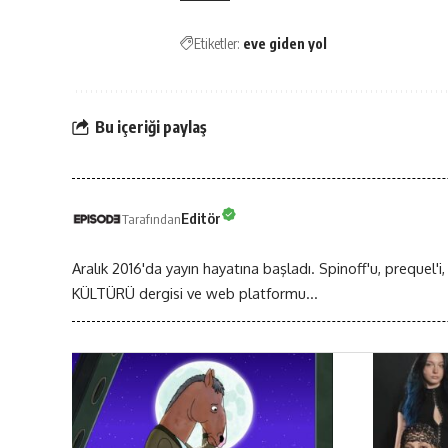
Etiketler:
eve giden yol
Bu içeriği paylaş
Editör
Tarafından
Aralık 2016'da yayın hayatına başladı. Spinoff'u, prequel'i,
KÜLTÜRÜ dergisi ve web platformu...