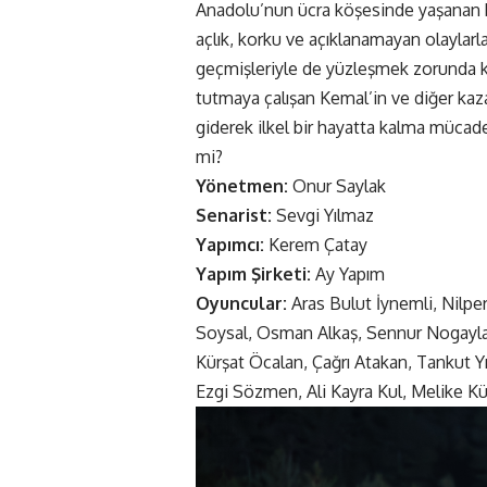
Anadolu’nun ücra köşesinde yaşanan bi
açlık, korku ve açıklanamayan olaylarla 
geçmişleriyle de yüzleşmek zorunda kal
tutmaya çalışan Kemal’in ve diğer kazaz
giderek ilkel bir hayatta kalma mücad
mi?
Yönetmen:
Onur Saylak
Senarist:
Sevgi Yılmaz
Yapımcı:
Kerem Çatay
Yapım Şirketi:
Ay Yapım
Oyuncular:
Aras Bulut İynemli, Nilpe
Soysal, Osman Alkaş, Sennur Nogayla
Kürşat Öcalan, Çağrı Atakan, Tankut Y
Ezgi Sözmen, Ali Kayra Kul, Melike Kü