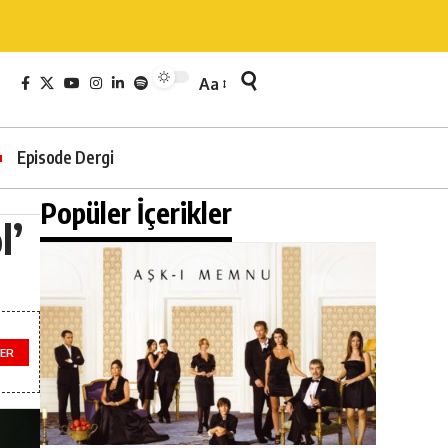
Aa
Episode Dergi
Popüler İçerikler
l’
ER