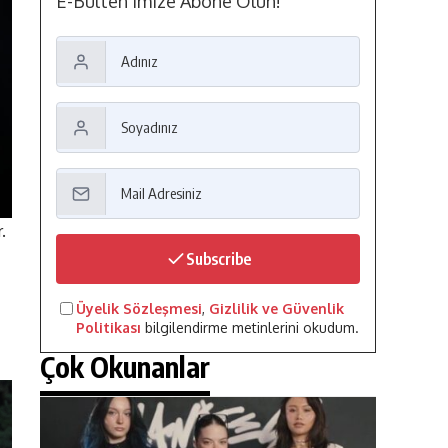
E-Bülten'imize Abone Olun!
.
Subscribe
Üyelik Sözleşmesi
,
Gizlilik ve Güvenlik
Politikası
bilgilendirme metinlerini okudum.
Çok Okunanlar