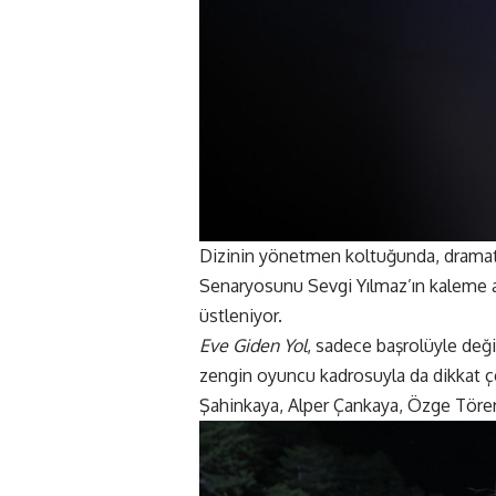
Dizinin yönetmen koltuğunda, dramatik
Senaryosunu Sevgi Yılmaz’ın kaleme al
üstleniyor.
Eve Giden Yol
, sadece başrolüyle deği
zengin oyuncu kadrosuyla da dikkat çek
Şahinkaya, Alper Çankaya, Özge Törer,