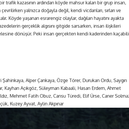
r trafik kazasının ardından köyde mahsur kalan bir grup insan,
çevrilirken yalnızca doğayla değil, kendi vicdanları, sırları ve
ır. Köyde yaşanan esrarengiz olaylar, dağılan hayatını ayakta
edelerin gerçeklik algısını gitgide sarsarken, insan ilişkileri
elesine dönüşür. Peki insan gerçekten kendi kaderinden kaçabili
ri Şahinkaya, Alper Çankaya, Özge Törer, Durukan Ordu, Saygın
r, Kayhan Açıkgöz, Süleyman Kabaali, Hasan Erdem, Ahmet
ıldız, Mehmet Fatih Obuz, Cansu Türedi, Elif Ürse, Caner Solma
çük, Kuzey Ayvat, Aylin Akpınar