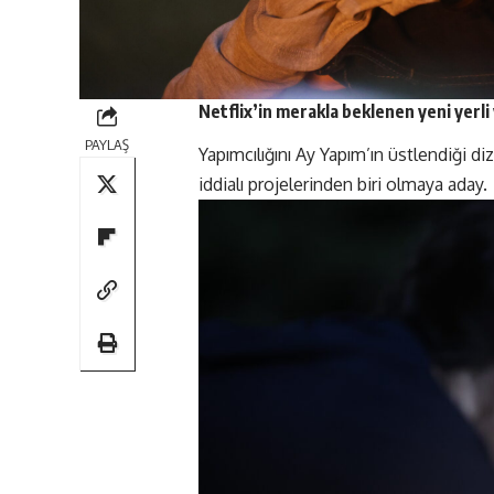
Netflix
’in merakla beklenen yeni yerli
PAYLAŞ
Yapımcılığını Ay Yapım’ın üstlendiği 
iddialı projelerinden biri olmaya aday.