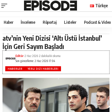
Türkçe
Haber
İnceleme
Röportaj
Listeler
Podcast & Video
atv’nin Yeni Dizisi ‘Altı Üstü İstanbul’
İçin Geri Sayım Başladı
Editör
2 Haz 2026
2 dakikalık okuma
Son güncelleme: 2 Haz 2026 17:04
HABERLER
YERLI DIZI HABERLERI