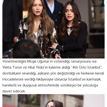
Yönetmenliğini Müge Uğurlar’ın üstlendiği, senaryosunu ise
Yekta Torun ve Hilal Yıldız’ın kaleme aldığı “Altı Üstü İstanbul”,
dostlukların sınandığı, aşkların yön değiştirdiği ve herkesin kendi
mücadelesini verdiği hikâyesiyle izleyiciyi İstanbul’un karmaşık,
hareketli ve duygusal atmosferinde sürükleyici bir yolculuğa
davet edecek.