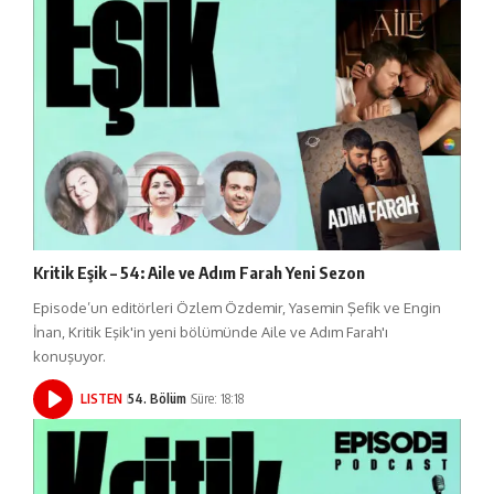
Kritik Eşik – 54: Aile ve Adım Farah Yeni Sezon
Episode’un editörleri Özlem Özdemir, Yasemin Şefik ve Engin
İnan, Kritik Eşik'in yeni bölümünde Aile ve Adım Farah'ı
konuşuyor.
LISTEN
54. Bölüm
Süre: 18:18