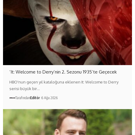
‘It: Welcome to Derry’nin 2. Sezonu 1935’te Geçecek
HBO'nun geçen yıl kataloğuna eklenen It: Welcome to Derry
serisi büyük bir…
Tarafından
Editör
6 Ağu 2026