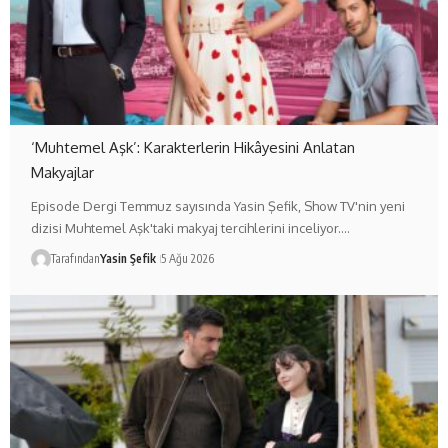
‘Muhtemel Aşk’: Karakterlerin Hikâyesini Anlatan
Makyajlar
Episode Dergi Temmuz sayısında Yasin Şefik, Show TV'nin yeni
dizisi Muhtemel Aşk'taki makyaj tercihlerini inceliyor.…
Tarafından
Yasin Şefik
5 Ağu 2026