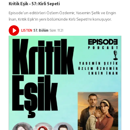
Kritik Eşik – 57: Kirli Sepeti
Episode’un editörleri Özlem Özdemir, Yasemin Şefik ve Engin
İnan, Kritik Eşik'in yeni bölümünde Kirli Sepeti'ni konuşuyor.
LISTEN
57. Bölüm
Süre: 11:21