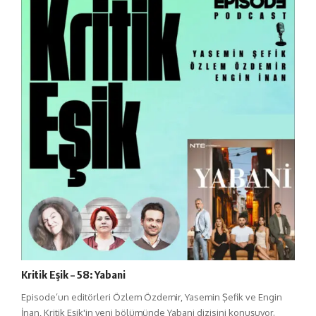
Kritik Eşik – 58: Yabani
Episode’un editörleri Özlem Özdemir, Yasemin Şefik ve Engin
İnan, Kritik Eşik'in yeni bölümünde Yabani dizisini konuşuyor.