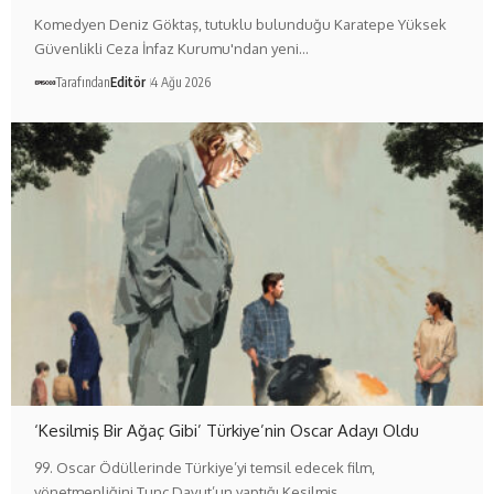
Komedyen Deniz Göktaş, tutuklu bulunduğu Karatepe Yüksek
Güvenlikli Ceza İnfaz Kurumu'ndan yeni…
Tarafından
Editör
4 Ağu 2026
‘Kesilmiş Bir Ağaç Gibi’ Türkiye’nin Oscar Adayı Oldu
99. Oscar Ödüllerinde Türkiye’yi temsil edecek film,
yönetmenliğini Tunç Davut’un yaptığı Kesilmiş…