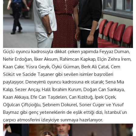
Güçlü oyuncu kadrosuyla dikkat çeken yapımda Feyyaz Duman,
Nehir Erdoğan, İlker Aksum, Rahimcan Kapkap, Elçin Zehra İrem,
Kaan Çakır, Yüsra Geyik, Öykü Gürman, Berk Ali Çatal, Cem
Söküt ve Sacide Taşaner gibi sevilen isimler başrolleri
paylaşıyor. Deneyimli oyuncu kadrosuna ek olarak; Sena Mia
Kalıp, Sezer Arıçay, Halil İbrahim Kurum, Doğan Can Sarıkaya,
Kaan Akkaya, Efe Can Taşdelen, Can Kızıltuğ, İpek Çiçek,
Oğulcan Çiftçioğlu, Şebnem Dokurel, Soner Cuger ve Yusuf
Baymaz gibi genç yeteneklerin de eşlik ettiği dizi, İstanbul’un
çarpıcı atmosferini izleyiciye sunmaya hazırlanıyor.