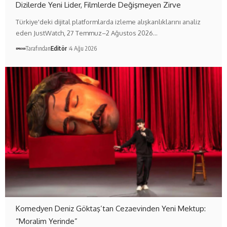
Dizilerde Yeni Lider, Filmlerde Değişmeyen Zirve
Türkiye'deki dijital platformlarda izleme alışkanlıklarını analiz
eden JustWatch, 27 Temmuz–2 Ağustos 2026…
Tarafından
Editör
4 Ağu 2026
Komedyen Deniz Göktaş’tan Cezaevinden Yeni Mektup:
“Moralim Yerinde”