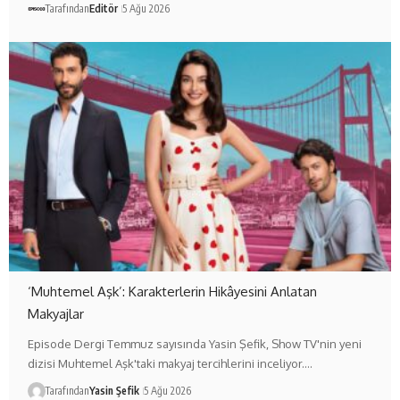
Tarafından
Editör
5 Ağu 2026
‘Muhtemel Aşk’: Karakterlerin Hikâyesini Anlatan
Makyajlar
Episode Dergi Temmuz sayısında Yasin Şefik, Show TV'nin yeni
dizisi Muhtemel Aşk'taki makyaj tercihlerini inceliyor.…
Tarafından
Yasin Şefik
5 Ağu 2026