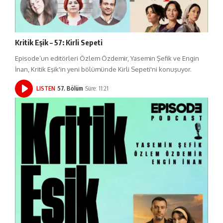
Kritik Eşik – 57: Kirli Sepeti
Episode’un editörleri Özlem Özdemir, Yasemin Şefik ve Engin
İnan, Kritik Eşik'in yeni bölümünde Kirli Sepeti'ni konuşuyor.
LISTEN
57. Bölüm
Süre: 11:21