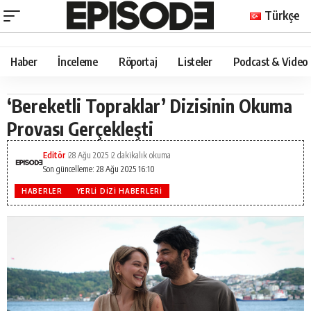
Türkçe
Haber
İnceleme
Röportaj
Listeler
Podcast & Video
‘Bereketli Topraklar’ Dizisinin Okuma
Provası Gerçekleşti
Editör
28 Ağu 2025
2 dakikalık okuma
Son güncelleme: 28 Ağu 2025 16:10
HABERLER
YERLI DIZI HABERLERI