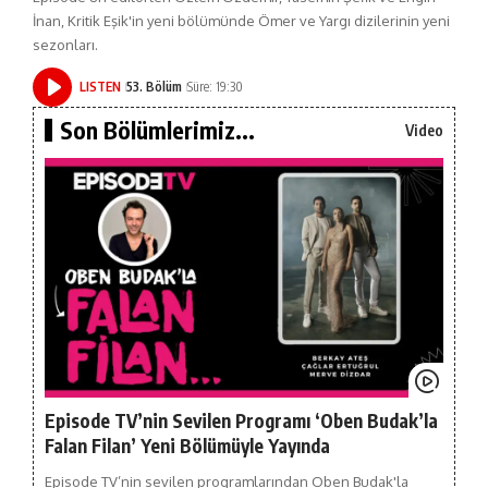
İnan, Kritik Eşik'in yeni bölümünde Ömer ve Yargı dizilerinin yeni
sezonları.
LISTEN
53. Bölüm
Süre: 19:30
Son Bölümlerimiz...
Video
Episode TV’nin Sevilen Programı ‘Oben Budak’la
Falan Filan’ Yeni Bölümüyle Yayında
Episode TV’nin sevilen programlarından Oben Budak'la