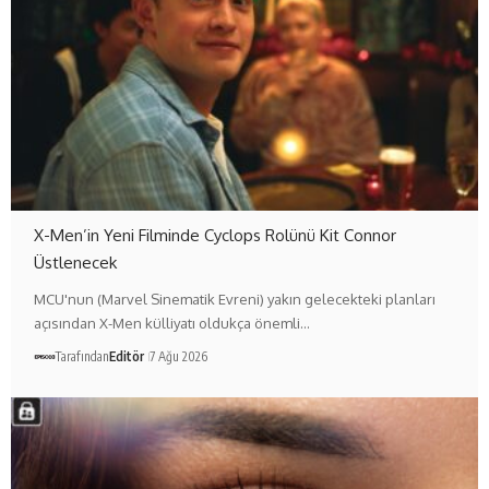
X-Men’in Yeni Filminde Cyclops Rolünü Kit Connor
Üstlenecek
MCU'nun (Marvel Sinematik Evreni) yakın gelecekteki planları
açısından X-Men külliyatı oldukça önemli…
Tarafından
Editör
7 Ağu 2026