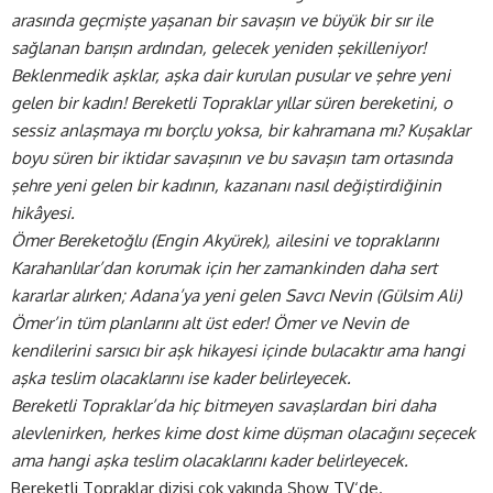
arasında geçmişte yaşanan bir savaşın ve büyük bir sır ile
sağlanan barışın ardından, gelecek yeniden şekilleniyor!
Beklenmedik aşklar, aşka dair kurulan pusular ve şehre yeni
gelen bir kadın! Bereketli Topraklar yıllar süren bereketini, o
sessiz anlaşmaya mı borçlu yoksa, bir kahramana mı? Kuşaklar
boyu süren bir iktidar savaşının ve bu savaşın tam ortasında
şehre yeni gelen bir kadının, kazananı nasıl değiştirdiğinin
hikâyesi.
Ömer Bereketoğlu (Engin Akyürek), ailesini ve topraklarını
Karahanlılar’dan korumak için her zamankinden daha sert
kararlar alırken; Adana’ya yeni gelen Savcı Nevin (Gülsim Ali)
Ömer’in tüm planlarını alt üst eder! Ömer ve Nevin de
kendilerini sarsıcı bir aşk hikayesi içinde bulacaktır ama hangi
aşka teslim olacaklarını ise kader belirleyecek.
Bereketli Topraklar’da hiç bitmeyen savaşlardan biri daha
alevlenirken, herkes kime dost kime düşman olacağını seçecek
ama hangi aşka teslim olacaklarını kader belirleyecek.
Bereketli Topraklar dizisi çok yakında
Show TV
‘de.