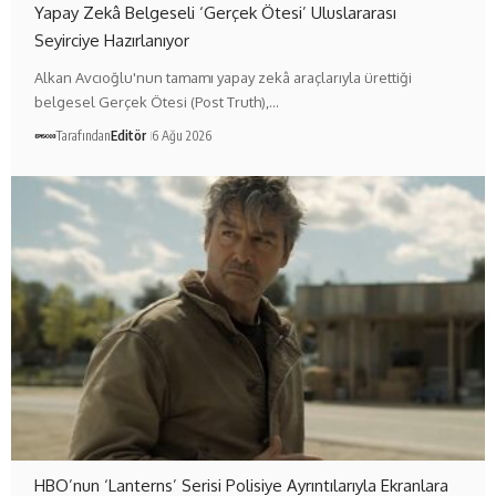
Yapay Zekâ Belgeseli ‘Gerçek Ötesi’ Uluslararası
Seyirciye Hazırlanıyor
Alkan Avcıoğlu'nun tamamı yapay zekâ araçlarıyla ürettiği
belgesel Gerçek Ötesi (Post Truth),…
Tarafından
Editör
6 Ağu 2026
HBO’nun ‘Lanterns’ Serisi Polisiye Ayrıntılarıyla Ekranlara