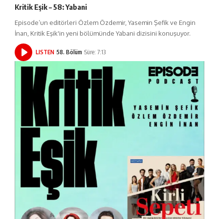
Kritik Eşik – 58: Yabani
Episode’un editörleri Özlem Özdemir, Yasemin Şefik ve Engin
İnan, Kritik Eşik'in yeni bölümünde Yabani dizisini konuşuyor.
LISTEN
58. Bölüm
Süre: 7:13