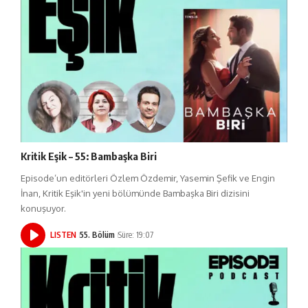
Kritik Eşik – 55: Bambaşka Biri
Episode’un editörleri Özlem Özdemir, Yasemin Şefik ve Engin
İnan, Kritik Eşik'in yeni bölümünde Bambaşka Biri dizisini
konuşuyor.
LISTEN
55. Bölüm
Süre: 19:07