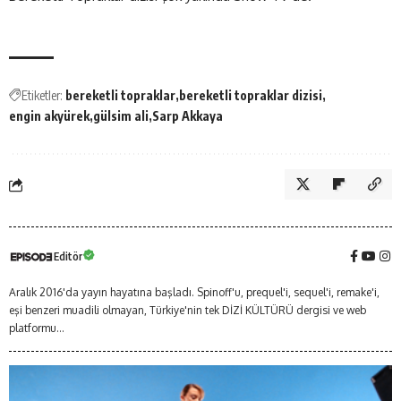
Etiketler:
bereketli topraklar
bereketli topraklar dizisi
engin akyürek
gülsim ali
Sarp Akkaya
Editör
Aralık 2016'da yayın hayatına başladı. Spinoff'u, prequel'i, sequel'i, remake'i,
eşi benzeri muadili olmayan, Türkiye'nin tek DİZİ KÜLTÜRÜ dergisi ve web
platformu...