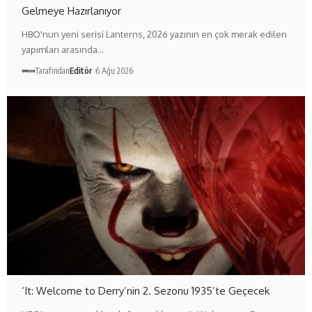
Gelmeye Hazırlanıyor
HBO'nun yeni serisi Lanterns, 2026 yazının en çok merak edilen
yapımları arasında…
Tarafından
Editör
6 Ağu 2026
‘It: Welcome to Derry’nin 2. Sezonu 1935’te Geçecek