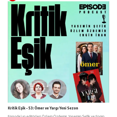
Kritik Eşik – 53: Ömer ve Yargı Yeni Sezon
Episode’un editörleri Özlem Özdemir, Yasemin Şefik ve Engin