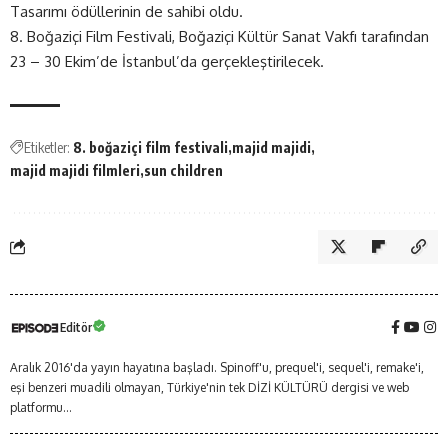
Tasarımı ödüllerinin de sahibi oldu.
8. Boğaziçi Film Festivali, Boğaziçi Kültür Sanat Vakfı tarafından
23 – 30 Ekim’de İstanbul’da gerçekleştirilecek.
Etiketler:
8. boğaziçi film festivali
majid majidi
majid majidi filmleri
sun children
Editör
Aralık 2016'da yayın hayatına başladı. Spinoff'u, prequel'i, sequel'i, remake'i,
eşi benzeri muadili olmayan, Türkiye'nin tek DİZİ KÜLTÜRÜ dergisi ve web
platformu...