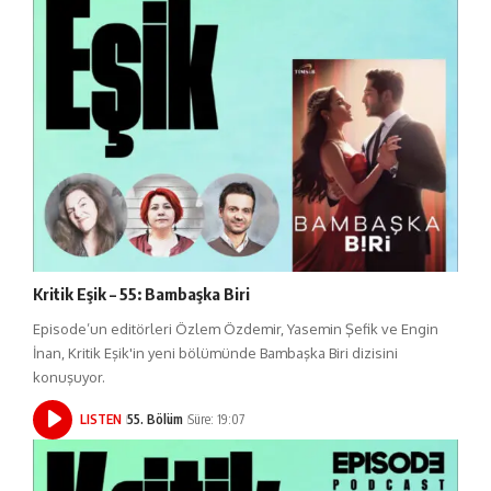
Kritik Eşik – 55: Bambaşka Biri
Episode’un editörleri Özlem Özdemir, Yasemin Şefik ve Engin
İnan, Kritik Eşik'in yeni bölümünde Bambaşka Biri dizisini
konuşuyor.
LISTEN
55. Bölüm
Süre: 19:07