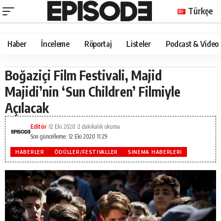
Türkçe
Haber
İnceleme
Röportaj
Listeler
Podcast & Video
Boğaziçi Film Festivali, Majid
Majidi’nin ‘Sun Children’ Filmiyle
Açılacak
Editör
12 Eki 2020
2 dakikalık okuma
Son güncelleme: 12 Eki 2020 11:29
HABERLER
ÖDÜLLER/FESTIVALLER
SINEMA HABERLERI