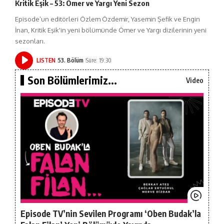
Kritik Eşik – 53: Ömer ve Yargı Yeni Sezon
Episode’un editörleri Özlem Özdemir, Yasemin Şefik ve Engin
İnan, Kritik Eşik'in yeni bölümünde Ömer ve Yargı dizilerinin yeni
sezonları.
LISTEN
53. Bölüm
Süre: 19:30
Son Bölümlerimiz...
Video
Episode TV’nin Sevilen Programı ‘Oben Budak’la