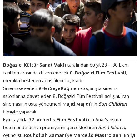
Boğaziçi Kültür Sanat Vakfı
tarafından bu yıl 23 – 30 Ekim
tarihleri arasında düzenlenecek
8. Boğaziçi Film Festivali
,
merakla beklenen açılış filmini açıkladı.
Sinemaseverleri
#HerŞeyeRağmen
sloganıyla sinema
salonlarına davet eden 8. Boğaziçi Film Festivali açılışını,
İran
sineması
nın usta yönetmeni
Majid Majidi
’nin
Sun Children
filmiyle yapacak.
Eylül ayında
77. Venedik Film Festivali
’nin Ana Yarışma
bölümünde dünya prömiyerini gerçekleştiren
Sun Children
,
oyuncusu
Rouhollah Zamani
’ye
Marcello Mastroianni En İyi