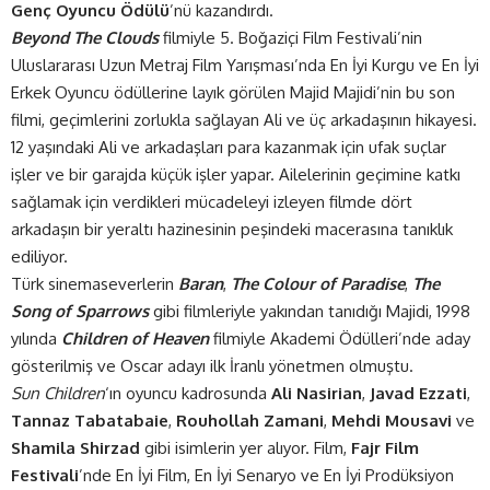
Genç Oyuncu Ödülü
’nü kazandırdı.
Beyond The Clouds
filmiyle 5. Boğaziçi Film Festivali’nin
Uluslararası Uzun Metraj Film Yarışması’nda En İyi Kurgu ve En İyi
Erkek Oyuncu ödüllerine layık görülen Majid Majidi’nin bu son
filmi, geçimlerini zorlukla sağlayan Ali ve üç arkadaşının hikayesi.
12 yaşındaki Ali ve arkadaşları para kazanmak için ufak suçlar
işler ve bir garajda küçük işler yapar. Ailelerinin geçimine katkı
sağlamak için verdikleri mücadeleyi izleyen filmde dört
arkadaşın bir yeraltı hazinesinin peşindeki macerasına tanıklık
ediliyor.
Türk sinemaseverlerin
Baran
,
The Colour of Paradise
,
The
Song of Sparrows
gibi filmleriyle yakından tanıdığı Majidi, 1998
yılında
Children of Heaven
filmiyle Akademi Ödülleri’nde aday
gösterilmiş ve Oscar adayı ilk İranlı yönetmen olmuştu.
Sun Children
‘ın oyuncu kadrosunda
Ali Nasirian
,
Javad Ezzati
,
Tannaz Tabatabaie
,
Rouhollah Zamani
,
Mehdi Mousavi
ve
Shamila Shirzad
gibi isimlerin yer alıyor. Film,
Fajr Film
Festivali
’nde En İyi Film, En İyi Senaryo ve En İyi Prodüksiyon