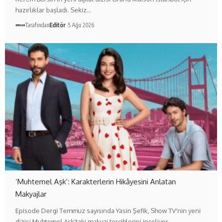
hazırlıklar başladı. Sekiz…
Tarafından
Editör
5 Ağu 2026
‘Muhtemel Aşk’: Karakterlerin Hikâyesini Anlatan
Makyajlar
Episode Dergi Temmuz sayısında Yasin Şefik, Show TV'nin yeni
dizisi Muhtemel Aşk'taki makyaj tercihlerini inceliyor.…