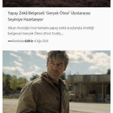
Yapay Zekâ Belgeseli ‘Gerçek Ötesi’ Uluslararası
Seyirciye Hazırlanıyor
Alkan Avcıoğlu'nun tamamı yapay zekâ araçlarıyla ürettiği
belgesel Gerçek Ötesi (Post Truth),…
Tarafından
Editör
6 Ağu 2026