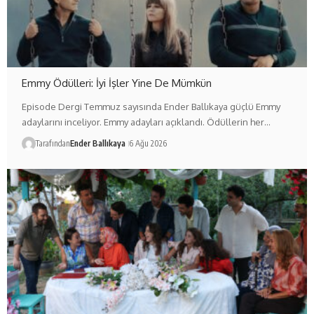
Emmy Ödülleri: İyi İşler Yine De Mümkün
Episode Dergi Temmuz sayısında Ender Ballıkaya güçlü Emmy
adaylarını inceliyor. Emmy adayları açıklandı. Ödüllerin her…
Tarafından
Ender Ballıkaya
6 Ağu 2026