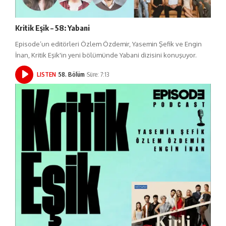
Kritik Eşik – 58: Yabani
Episode’un editörleri Özlem Özdemir, Yasemin Şefik ve Engin
İnan, Kritik Eşik'in yeni bölümünde Yabani dizisini konuşuyor.
LISTEN
58. Bölüm
Süre: 7:13