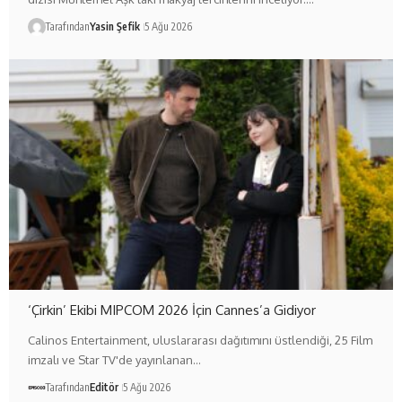
Tarafından
Yasin Şefik
5 Ağu 2026
‘Çirkin’ Ekibi MIPCOM 2026 İçin Cannes’a Gidiyor
Calinos Entertainment, uluslararası dağıtımını üstlendiği, 25 Film
imzalı ve Star TV'de yayınlanan…
Tarafından
Editör
5 Ağu 2026