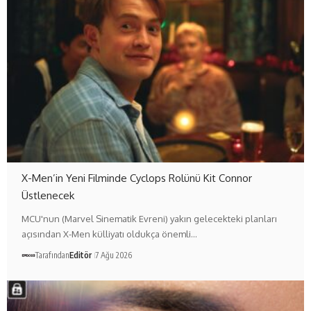
X-Men’in Yeni Filminde Cyclops Rolünü Kit Connor
Üstlenecek
MCU'nun (Marvel Sinematik Evreni) yakın gelecekteki planları
açısından X-Men külliyatı oldukça önemli…
Tarafından
Editör
7 Ağu 2026