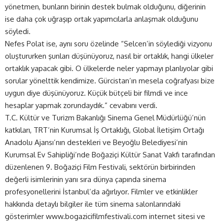
yönetmen, bunların birinin destek bulmak olduğunu, diğerinin
ise daha çok uğraşıp ortak yapımcılarla anlaşmak olduğunu
söyledi.
Nefes Polat ise, aynı soru özelinde “Selcen’in söylediği vizyonu
oluştururken şunları düşünüyoruz, nasıl bir ortaklık, hangi ülkeler
ortaklık yapacak gibi. O ülkelerde neler yapmayı planlıyolar gibi
sorular yönelttik kendimize. Gürcistan’ın mesela coğrafyası bize
uygun diye düşünüyoruz. Küçük bütçeli bir filmdi ve ince
hesaplar yapmak zorundaydık.” cevabını verdi.
T.C. Kültür ve Turizm Bakanlığı Sinema Genel Müdürlüğü’nün
katkıları, TRT’nin Kurumsal İş Ortaklığı, Global İletişim Ortağı
Anadolu Ajansı’nın destekleri ve Beyoğlu Belediyesi’nin
Kurumsal Ev Sahipliği’nde Boğaziçi Kültür Sanat Vakfı tarafından
düzenlenen 9. Boğaziçi Film Festivali, sektörün birbirinden
değerli isimlerinin yanı sıra dünya çapında sinema
profesyonellerini İstanbul’da ağırlıyor. Filmler ve etkinlikler
hakkında detaylı bilgiler ile tüm sinema salonlarındaki
gösterimler
www.bogazicifilmfestivali.com
internet sitesi ve