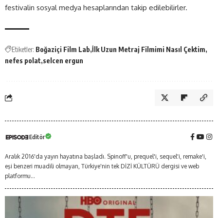
festivalin sosyal medya hesaplarından takip edilebilirler.
Etiketler:
Boğaziçi Film Lab
İlk Uzun Metraj Filmimi Nasıl Çektim
nefes polat
selcen ergun
Editör
Aralık 2016'da yayın hayatına başladı. Spinoff'u, prequel'i, sequel'i, remake'i,
eşi benzeri muadili olmayan, Türkiye'nin tek DİZİ KÜLTÜRÜ dergisi ve web
platformu...