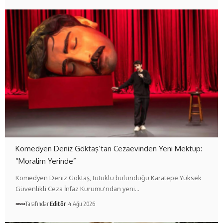
Komedyen Deniz Göktaş’tan Cezaevinden Yeni Mektup:
“Moralim Yerinde”
Komedyen Deniz Göktaş, tutuklu bulunduğu Karatepe Yüksek
Güvenlikli Ceza İnfaz Kurumu'ndan yeni…
Tarafından
Editör
4 Ağu 2026