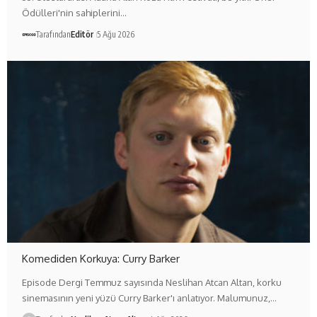
Ödülleri'nin sahiplerini…
Tarafından
Editör
5 Ağu 2026
Komediden Korkuya: Curry Barker
Episode Dergi Temmuz sayısında Neslihan Atcan Altan, korku
sinemasının yeni yüzü Curry Barker'ı anlatıyor. Malumunuz,…