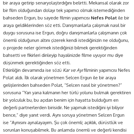
bir araya getirip senaryolaştırdığını belirtti. Mekansal olarak zor
bir film olduğundan dolayı tek yapımcı olmak istemediğinden
bahseden Ergun, bu sayede filmin yapımcısı
Nefes Polat
ile bir
araya geldiklerinden söz etti. Danışmanlarla çalışmak nasıl bir
duygu sorusuna ise Ergun, doğru danışmanlarla çalışmanın çok
önemli olduğunun altını çizerek kendi istediğinizin ne olduğunu,
o projede neler görmek istediğinizi bilmek gerektiğinden
bahsetti ve fikirleri dinleyip hayalinizde filme uyuyor mu diye
düşünmek gerektiğinden söz etti.
Etkinliğin devamında ise sözü
Kar ve Ayı
filminin yapımcısı Nefes
Polat aldı. İlk olarak yönetmen Selcen Ergun ile bir araya
gelişlerinden bahseden Polat, “Selcen nasıl bir yönetmen?”
sorusuna “Yan yana kalmanın her türlü yolunu bulmak gerektiren
bir yolculuk bu, bu açıdan benim için hayatta bulduğum en
değerli partnerlerden birisidir. Ne yapmak istediğini iyi biliyor
bence,“ diye yanıt verdi. Aynı soruya yönetmen Selcen Ergun
ise “Aynısını aynalayayım. Şu çok önemli; açıklık, dürüstlük ve
sorunları konuşabilmek. Bu anlamda önemli ve değerli kendisi