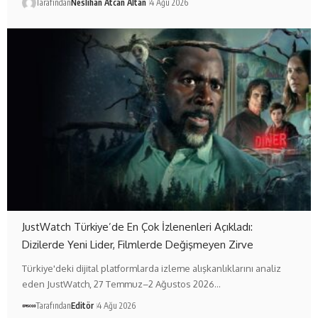
Tarafından
Neslihan Atcan Altan
4 Ağu 2026
JustWatch Türkiye’de En Çok İzlenenleri Açıkladı:
Dizilerde Yeni Lider, Filmlerde Değişmeyen Zirve
Türkiye'deki dijital platformlarda izleme alışkanlıklarını analiz
eden JustWatch, 27 Temmuz–2 Ağustos 2026…
Tarafından
Editör
4 Ağu 2026