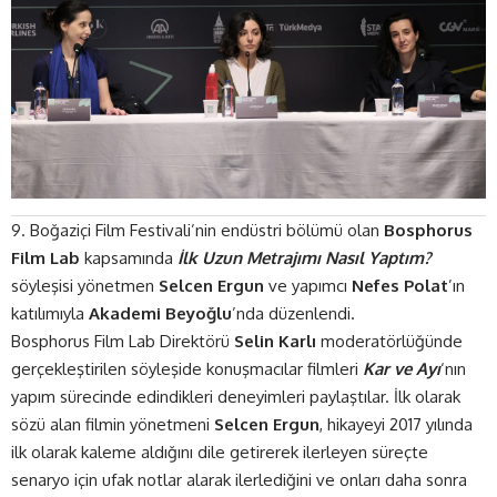
9. Boğaziçi Film Festivali’nin endüstri bölümü olan
Bosphorus
Film Lab
kapsamında
İlk Uzun Metrajımı Nasıl Yaptım?
söyleşisi yönetmen
Selcen Ergun
ve yapımcı
Nefes Polat
’ın
katılımıyla
Akademi Beyoğlu
’nda düzenlendi.
Bosphorus Film Lab Direktörü
Selin Karlı
moderatörlüğünde
gerçekleştirilen söyleşide konuşmacılar filmleri
Kar ve
Ayı
‘nın
yapım sürecinde edindikleri deneyimleri paylaştılar. İlk olarak
sözü alan filmin yönetmeni
Selcen Ergun
, hikayeyi 2017 yılında
ilk olarak kaleme aldığını dile getirerek ilerleyen süreçte
senaryo için ufak notlar alarak ilerlediğini ve onları daha sonra