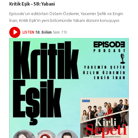
Kritik Eşik – 58: Yabani
Episode’un editörleri Özlem Özdemir, Yasemin Şefik ve Engin
İnan, Kritik Eşik'in yeni bölümünde Yabani dizisini konuşuyor.
LISTEN
58. Bölüm
Süre: 7:13