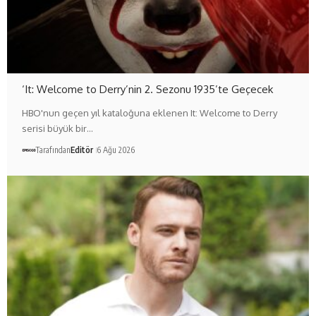
‘It: Welcome to Derry’nin 2. Sezonu 1935’te Geçecek
HBO'nun geçen yıl kataloğuna eklenen It: Welcome to Derry
serisi büyük bir…
Tarafından
Editör
6 Ağu 2026