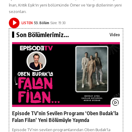
İnan, Kritik Eşik'in yeni bölümünde Ömer ve Yargı dizilerinin yeni
sezonları.
LISTEN
53. Bölüm
Süre: 19:30
Son Bölümlerimiz...
Video
Episode TV’nin Sevilen Programı ‘Oben Budak’la
Falan Filan’ Yeni Bölümüyle Yayında
Episode TV’nin sevilen programlarından Oben Budak'la