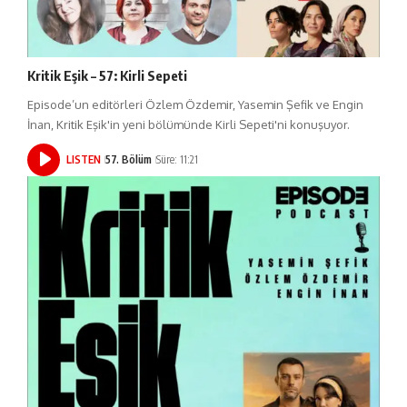
Kritik Eşik – 57: Kirli Sepeti
Episode’un editörleri Özlem Özdemir, Yasemin Şefik ve Engin
İnan, Kritik Eşik'in yeni bölümünde Kirli Sepeti'ni konuşuyor.
LISTEN
57. Bölüm
Süre: 11:21