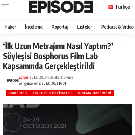
Türkçe
Haber
İnceleme
Röportaj
Listeler
Podcast & Video
‘İlk Uzun Metrajımı Nasıl Yaptım?’
Söyleşisi Bosphorus Film Lab
Kapsamında Gerçekleştirildi
Editör
26 Eki 2021
4 dakikalık okuma
Son güncelleme: 26 Eki 2021 16:01
HABERLER
ÖDÜLLER/FESTIVALLER
SINEMA HABERLERI