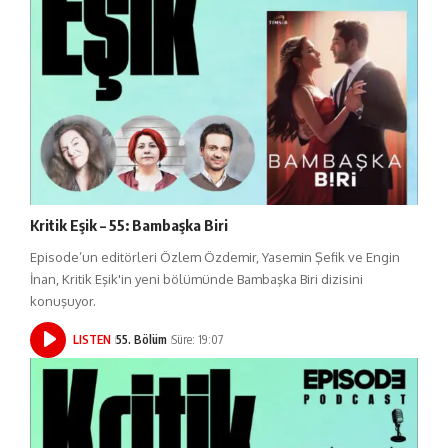
Kritik Eşik – 55: Bambaşka Biri
Episode’un editörleri Özlem Özdemir, Yasemin Şefik ve Engin
İnan, Kritik Eşik'in yeni bölümünde Bambaşka Biri dizisini
konuşuyor.
LISTEN
55. Bölüm
Süre: 19:07