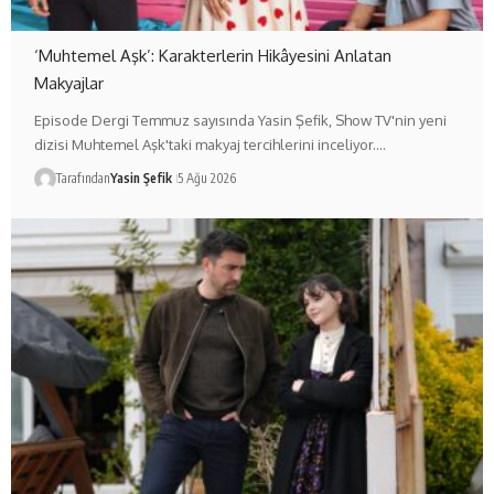
‘Muhtemel Aşk’: Karakterlerin Hikâyesini Anlatan
Makyajlar
Episode Dergi Temmuz sayısında Yasin Şefik, Show TV'nin yeni
dizisi Muhtemel Aşk'taki makyaj tercihlerini inceliyor.…
Tarafından
Yasin Şefik
5 Ağu 2026