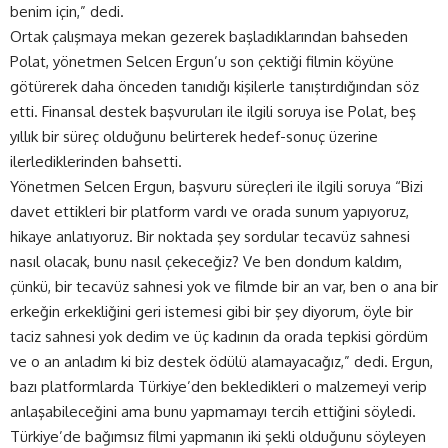
benim için,” dedi.
Ortak çalışmaya mekan gezerek başladıklarından bahseden
Polat, yönetmen Selcen Ergun’u son çektiği filmin köyüne
götürerek daha önceden tanıdığı kişilerle tanıştırdığından söz
etti. Finansal destek başvuruları ile ilgili soruya ise Polat, beş
yıllık bir süreç olduğunu belirterek hedef-sonuç üzerine
ilerlediklerinden bahsetti.
Yönetmen Selcen Ergun, başvuru süreçleri ile ilgili soruya “Bizi
davet ettikleri bir platform vardı ve orada sunum yapıyoruz,
hikaye anlatıyoruz. Bir noktada şey sordular tecavüz sahnesi
nasıl olacak, bunu nasıl çekeceğiz? Ve ben dondum kaldım,
çünkü, bir tecavüz sahnesi yok ve filmde bir an var, ben o ana bir
erkeğin erkekliğini geri istemesi gibi bir şey diyorum, öyle bir
taciz sahnesi yok dedim ve üç kadının da orada tepkisi gördüm
ve o an anladım ki biz destek ödülü alamayacağız,” dedi. Ergun,
bazı platformlarda Türkiye’den bekledikleri o malzemeyi verip
anlaşabileceğini ama bunu yapmamayı tercih ettiğini söyledi.
Türkiye’de bağımsız filmi yapmanın iki şekli olduğunu söyleyen