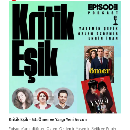
Kritik Eşik – 53: Ömer ve Yargı Yeni Sezon
Episode’un editörleri Özlem Özdemir, Yasemin Şefik ve Engin