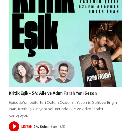
Kritik Eşik – 54: Aile ve Adım Farah Yeni Sezon
Episode’un editörleri Özlem Özdemir, Yasemin Şefik ve Engin
İnan, Kritik Eşik'in yeni bölümünde Aile ve Adım Farah'ı
konuşuyor.
LISTEN
54. Bölüm
Süre: 18:18