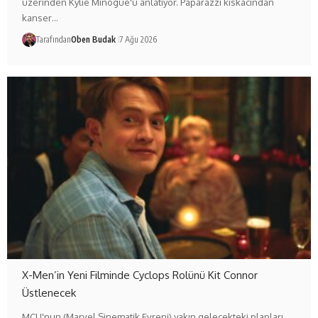
üzerinden Kylie Minogue'u anlatıyor. Paparazzi kıskacından
kanser…
Tarafından
Oben Budak
7 Ağu 2026
X-Men’in Yeni Filminde Cyclops Rolünü Kit Connor
Üstlenecek
MCU'nun (Marvel Sinematik Evreni) yakın gelecekteki planları