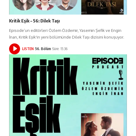
Kritik Eşik – 56: Dilek Taşı
Episode’un editörleri Özlem Özdemir, Yasemin Şefik ve Engin
İnan, Kritik Eşik'in yeni bölümünde Dilek Taşı dizisini konuşuyor.
LISTEN
56. Bölüm
Süre: 15:36