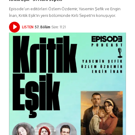
Episode’un editörleri Özlem Özdemir, Yasemin Şefik ve Engin
İnan, Kritik Eşik'in yeni bölümünde Kirli Sepeti'ni konuşuyor.
LISTEN
57. Bölüm
Süre: 11:21