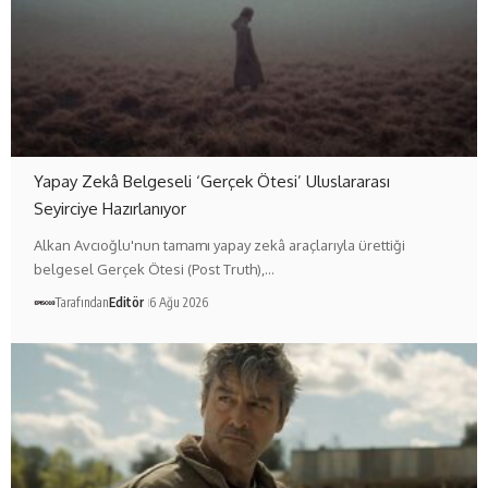
Yapay Zekâ Belgeseli ‘Gerçek Ötesi’ Uluslararası
Seyirciye Hazırlanıyor
Alkan Avcıoğlu'nun tamamı yapay zekâ araçlarıyla ürettiği
belgesel Gerçek Ötesi (Post Truth),…
Tarafından
Editör
6 Ağu 2026