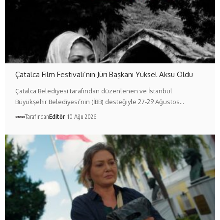
Çatalca Film Festivali’nin Jüri Başkanı Yüksel Aksu Oldu
Çatalca Belediyesi tarafından düzenlenen ve İstanbul
Büyükşehir Belediyesi’nin (İBB) desteğiyle 27-29 Ağustos…
Tarafından
Editör
10 Ağu 2026