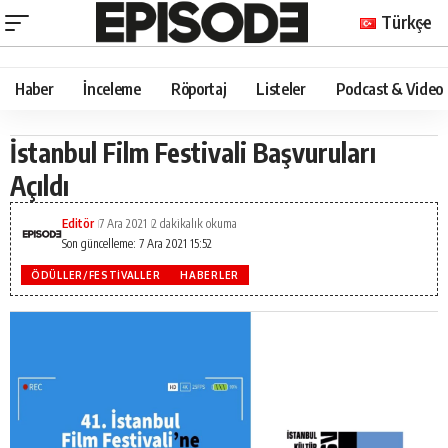
Türkçe
Haber
İnceleme
Röportaj
Listeler
Podcast & Video
İstanbul Film Festivali Başvuruları
Açıldı
Editör
7 Ara 2021
2 dakikalık okuma
Son güncelleme: 7 Ara 2021 15:52
ÖDÜLLER/FESTIVALLER
HABERLER