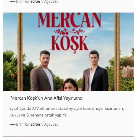
Tarafından
Editör
7 Ağu 2026
‘Mercan Köşk’ün Ana Afişi Yayınlandı
Eylül ayında ATV ekranlarında izleyiciyle buluşmaya hazırlanan,
FARO ve Sinehane ortak yapımı…
Tarafından
Editör
7 Ağu 2026