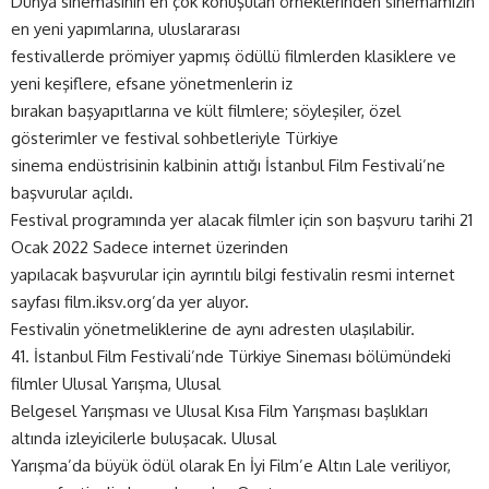
Dünya sinemasının en çok konuşulan örneklerinden sinemamızın
en yeni yapımlarına, uluslararası
festivallerde prömiyer yapmış ödüllü filmlerden klasiklere ve
yeni keşiflere, efsane yönetmenlerin iz
bırakan başyapıtlarına ve kült filmlere; söyleşiler, özel
gösterimler ve festival sohbetleriyle Türkiye
sinema endüstrisinin kalbinin attığı İstanbul Film Festivali’ne
başvurular açıldı.
Festival programında yer alacak filmler için son başvuru tarihi 21
Ocak 2022 Sadece internet üzerinden
yapılacak başvurular için ayrıntılı bilgi festivalin resmi internet
sayfası
film.iksv.org
’da yer alıyor.
Festivalin yönetmeliklerine de aynı adresten ulaşılabilir.
41. İstanbul Film Festivali’nde Türkiye Sineması bölümündeki
filmler Ulusal Yarışma, Ulusal
Belgesel Yarışması ve Ulusal Kısa Film Yarışması başlıkları
altında izleyicilerle buluşacak. Ulusal
Yarışma’da büyük ödül olarak En İyi Film’e Altın Lale veriliyor,