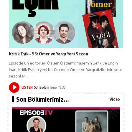
Kritik Eşik – 53: Ömer ve Yargı Yeni Sezon
Episode’un editörleri Özlem Özdemir, Yasemin Şefik ve Engin
İnan, Kritik Eşik'in yeni bölümünde Ömer ve Yargı dizilerinin yeni
sezonları.
LISTEN
53. Bölüm
Süre: 19:30
Son Bölümlerimiz...
Video