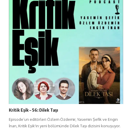
Kritik Eşik – 56: Dilek Taşı
Episode’un editörleri Özlem Özdemir, Yasemin Şefik ve Engin
İnan, Kritik Eşik'in yeni bölümünde Dilek Taşı dizisini konuşuyor.