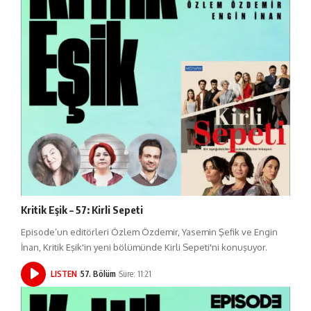
Kritik Eşik – 57: Kirli Sepeti
Episode’un editörleri Özlem Özdemir, Yasemin Şefik ve Engin
İnan, Kritik Eşik'in yeni bölümünde Kirli Sepeti'ni konuşuyor.
LISTEN
57. Bölüm
Süre: 11:21