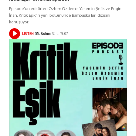
Episode’un editörleri Özlem Özdemir, Yasemin Şefik ve Engin
İnan, Kritik Eşik'in yeni bölümünde Bambaşka Biri dizisini
konuşuyor.
LISTEN
55. Bölüm
Süre: 19:07