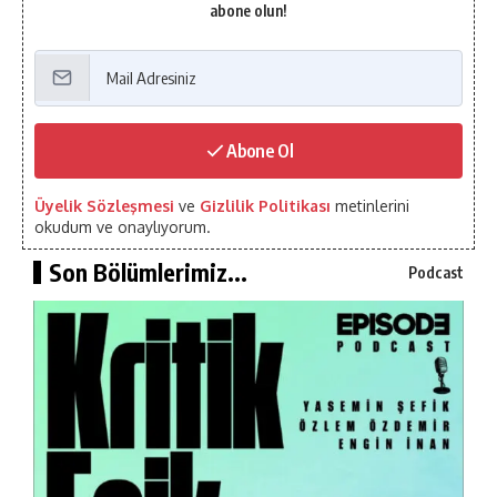
abone olun!
Abone Ol
Üyelik Sözleşmesi
ve
Gizlilik Politikası
metinlerini
okudum ve onaylıyorum.
Son Bölümlerimiz...
Podcast