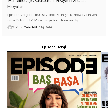
‘Muhtemel Aşk’: Karakterlerin Hikâyesini Anlatan
Makyajlar
Episode Dergi Temmuz sayısında Yasin Şefik, Show TV'nin yeni
dizisi Muhtemel Aşk'taki makyaj tercihlerini inceliyor.…
Tarafından
Yasin Şefik
5 Ağu 2026
Episode Dergi