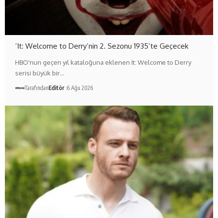
‘It: Welcome to Derry’nin 2. Sezonu 1935’te Geçecek
HBO'nun geçen yıl kataloğuna eklenen It: Welcome to Derry
serisi büyük bir…
Tarafından
Editör
6 Ağu 2026