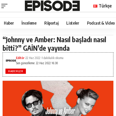
Türkçe
Haber
İnceleme
Röportaj
Listeler
Podcast & Video
“Johnny ve Amber: Nasıl başladı nasıl
bitti?” GAİN’de yayında
Editör
22 Haz 2022
1 dakikalık okuma
Son güncelleme: 22 Haz 2022 16:30
HABERLER