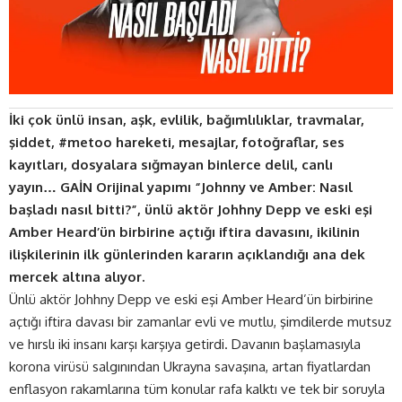
İki çok ünlü insan, aşk, evlilik, bağımlılıklar, travmalar,
şiddet, #metoo hareketi, mesajlar, fotoğraflar, ses
kayıtları, dosyalara sığmayan binlerce delil, canlı
yayın…
GAİN Orijinal yapımı “Johnny ve Amber: Nasıl
başladı nasıl bitti?”, ünlü aktör Johhny Depp ve eski eşi
Amber Heard’ün birbirine açtığı iftira davasını, ikilinin
ilişkilerinin ilk günlerinden kararın açıklandığı ana dek
mercek altına alıyor.
Ünlü aktör Johhny Depp ve eski eşi Amber Heard’ün birbirine
açtığı iftira davası bir zamanlar evli ve mutlu, şimdilerde mutsuz
ve hırslı iki insanı karşı karşıya getirdi. Davanın başlamasıyla
korona virüsü salgınından Ukrayna savaşına, artan fiyatlardan
enflasyon rakamlarına tüm konular rafa kalktı ve tek bir soruyla