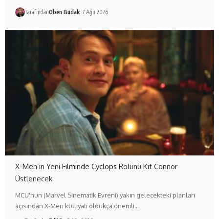
Tarafından
Oben Budak
7 Ağu 2026
X-Men’in Yeni Filminde Cyclops Rolünü Kit Connor
Üstlenecek
MCU'nun (Marvel Sinematik Evreni) yakın gelecekteki planları
açısından X-Men külliyatı oldukça önemli…