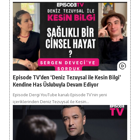
Episode TV’den ‘Deniz Tezuysal ile Kesin Bilgi’
Kendine Has Üslubuyla Devam Ediyor
Episode Dergi YouTube kanalı Episode TV’nin yeni
içeriklerinden Deniz Tezuysal ile Kesin…