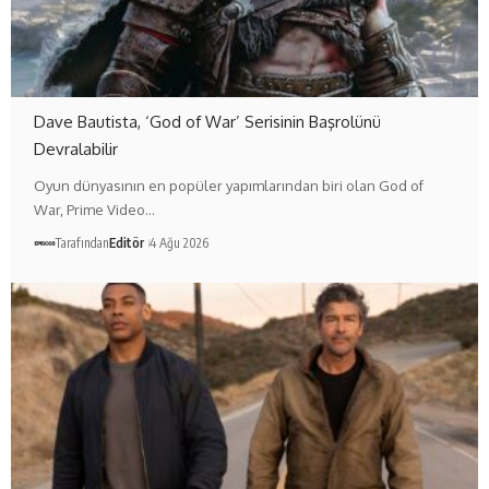
Dave Bautista, ‘God of War’ Serisinin Başrolünü
Devralabilir
Oyun dünyasının en popüler yapımlarından biri olan God of
War, Prime Video…
Tarafından
Editör
4 Ağu 2026