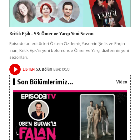
Kritik Eşik – 53: Ömer ve Yargı Yeni Sezon
Episode’un editörleri Özlem Özdemir, Yasemin Şefik ve Engin
İnan, Kritik Eşik'in yeni bölümünde Ömer ve Yargı dizilerinin yeni
sezonları.
LISTEN
53. Bölüm
Süre: 19:30
Son Bölümlerimiz...
Video