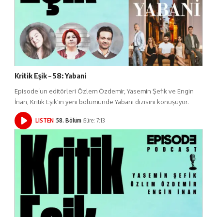
Kritik Eşik – 58: Yabani
Episode’un editörleri Özlem Özdemir, Yasemin Şefik ve Engin
İnan, Kritik Eşik'in yeni bölümünde Yabani dizisini konuşuyor.
LISTEN
58. Bölüm
Süre: 7:13