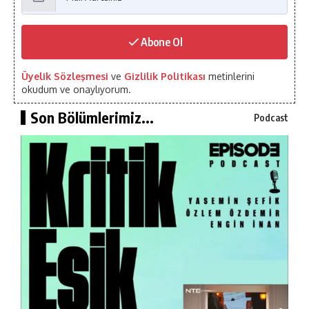
Abone Ol
Üyelik Sözleşmesi
ve
Gizlilik Politikası
metinlerini
okudum ve onaylıyorum.
Son Bölümlerimiz...
Podcast