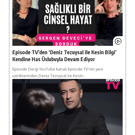
Episode TV’den ‘Deniz Tezuysal ile Kesin Bilgi’
Kendine Has Üslubuyla Devam Ediyor
Episode Dergi YouTube kanalı Episode TV’nin yeni
içeriklerinden Deniz Tezuysal ile Kesin…