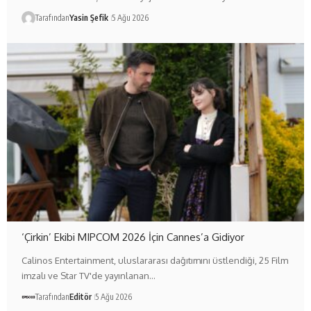
Tarafından
Yasin Şefik
5 Ağu 2026
‘Çirkin’ Ekibi MIPCOM 2026 İçin Cannes’a Gidiyor
Calinos Entertainment, uluslararası dağıtımını üstlendiği, 25 Film
imzalı ve Star TV'de yayınlanan…
Tarafından
Editör
5 Ağu 2026