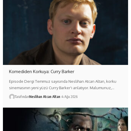
Komediden Korkuya: Curry Barker
Episode Dergi Temmuz sayısında Neslihan Atcan Altan, korku
sinemasının yeni yüzü Curry Barker'ı anlatıyor. Malumunuz,…
Tarafından
Neslihan Atcan Altan
4 Ağu 2026