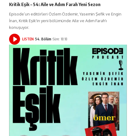
Kritik Eşik – 54: Aile ve Adım Farah Yeni Sezon
Episode’un editörleri Özlem Özdemir, Yasemin Şefik ve Engin
İnan, Kritik Eşik'in yeni bölümünde Aile ve Adım Farah'ı
konuşuyor.
LISTEN
54. Bölüm
Süre: 18:18