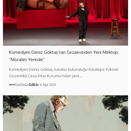
Komedyen Deniz Göktaş’tan Cezaevinden Yeni Mektup:
“Moralim Yerinde”
Komedyen Deniz Göktaş, tutuklu bulunduğu Karatepe Yüksek
Güvenlikli Ceza İnfaz Kurumu'ndan yeni…
Tarafından
Editör
4 Ağu 2026