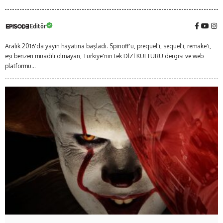
Editör
Aralık 2016'da yayın hayatına başladı. Spinoff'u, prequel'i, sequel'i, remake'i,
eşi benzeri muadili olmayan, Türkiye'nin tek DİZİ KÜLTÜRÜ dergisi ve web
platformu...