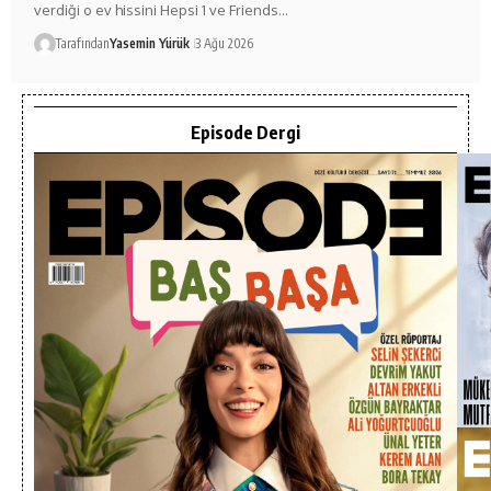
verdiği o ev hissini Hepsi 1 ve Friends…
Tarafından
Yasemin Yürük
3 Ağu 2026
Episode Dergi