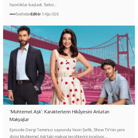
hazırlıklar başladı. Sekiz…
Tarafından
Editör
5 Ağu 2026
‘Muhtemel Aşk’: Karakterlerin Hikâyesini Anlatan
Makyajlar
Episode Dergi Temmuz sayısında Yasin Şefik, Show TV'nin yeni
dizisi Muhtemel Aşk'taki makyaj tercihlerini inceliyor.…