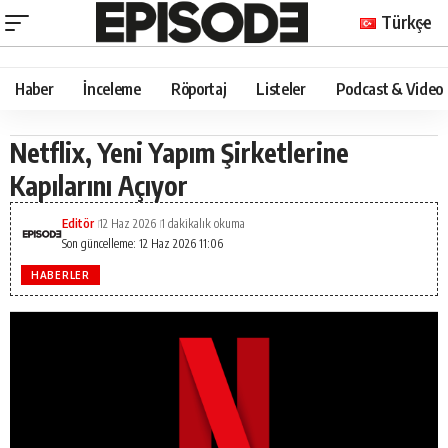
Türkçe
Haber
İnceleme
Röportaj
Listeler
Podcast & Video
Netflix, Yeni Yapım Şirketlerine
Kapılarını Açıyor
Editör
12 Haz 2026
1 dakikalık okuma
Son güncelleme: 12 Haz 2026 11:06
HABERLER