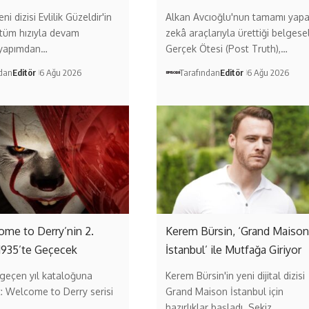
ni dizisi Evlilik Güzeldir'in
Alkan Avcıoğlu'nun tamamı yap
 tüm hızıyla devam
zekâ araçlarıyla ürettiği belgese
 yapımdan…
Gerçek Ötesi (Post Truth),…
ndan
Editör
6 Ağu 2026
Tarafından
Editör
6 Ağu 2026
come to Derry’nin 2.
Kerem Bürsin, ‘Grand Maison
1935’te Geçecek
İstanbul’ ile Mutfağa Giriyor
geçen yıl kataloğuna
Kerem Bürsin'in yeni dijital dizisi
t: Welcome to Derry serisi
Grand Maison İstanbul için
…
hazırlıklar başladı. Sekiz…