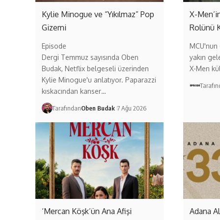
Kylie Minogue ve “Yıkılmaz” Pop
X-Men’in
Gizemi
Rolünü 
Episode
MCU'nun (
Dergi Temmuz sayısında Oben
yakın gel
Budak, Netflix belgeseli üzerinden
X-Men kül
Kylie Minogue'u anlatıyor. Paparazzi
Tarafı
kıskacından kanser…
Tarafından
Oben Budak
7 Ağu 2026
‘Mercan Köşk’ün Ana Afişi
Adana A