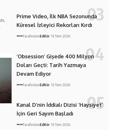
Prime Video, İlk NBA Sezonunda
ds,
Küresel İzleyici Rekorları Kırdı
…
Tarafından
Editör
13 Tem 2026
‘Obsession’ Gişede 400 Milyon
Doları Geçti: Tarih Yazmaya
Devam Ediyor
Tarafından
Editör
13 Tem 2026
Kanal D’nin İddialı Dizisi ‘Haysiyet’
k
İçin Geri Sayım Başladı
Tarafından
Editör
13 Tem 2026