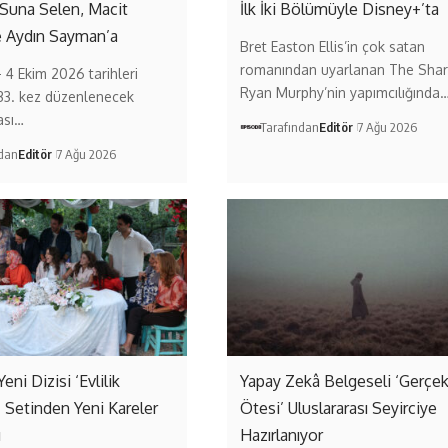
 Suna Selen, Macit
İlk İki Bölümüyle Disney+’ta
e Aydın Sayman’a
Bret Easton Ellis’in çok satan
romanından uyarlanan The Shar
– 4 Ekim 2026 tarihleri
Ryan Murphy’nin yapımcılığında
33. kez düzenlenecek
ası…
Tarafından
Editör
7 Ağu 2026
ndan
Editör
7 Ağu 2026
Yeni Dizisi ‘Evlilik
Yapay Zekâ Belgeseli ‘Gerçe
’ Setinden Yeni Kareler
Ötesi’ Uluslararası Seyirciye
ı
Hazırlanıyor