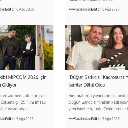
ndan
Editör
6 Ağu 2026
Tarafından
Editör
5 Ağu 2026
 Ekibi MIPCOM 2026 İçin
‘Düğün Şarkıcısı’ Kadrosuna 
 Gidiyor
İsimler Dâhil Oldu
ntertainment, uluslararası
Sinemalarda yayınlanması bekl
 üstlendiği, 25 Film imzalı
Düğün Şarkıcısı filminin kadrosu
V'de yayınlanan…
yeni isimler katıldı. Çekimlerinin
ndan
Editör
5 Ağu 2026
Tarafından
Editör
5 Ağu 2026