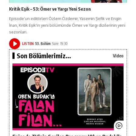
Kritik Eşik – 53: Ömer ve Yargı Yeni Sezon
Episode’un editörleri Özlem Özdemir, Yasemin Şefik ve Engin
İnan, Kritik Eşik'in yeni bölümünde Ömer ve Yargı dizilerinin yeni
sezonları.
LISTEN
53. Bölüm
Süre: 19:30
Son Bölümlerimiz...
Video