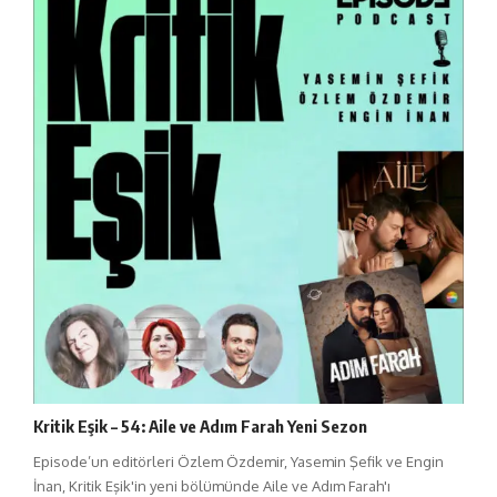
Kritik Eşik – 54: Aile ve Adım Farah Yeni Sezon
Episode’un editörleri Özlem Özdemir, Yasemin Şefik ve Engin
İnan, Kritik Eşik'in yeni bölümünde Aile ve Adım Farah'ı