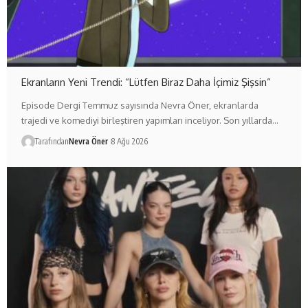
Ekranların Yeni Trendi: “Lütfen Biraz Daha İçimiz Şişsin”
Episode Dergi Temmuz sayısında Nevra Öner, ekranlarda
trajedi ve komediyi birleştiren yapımları inceliyor. Son yıllarda…
Tarafından
Nevra Öner
8 Ağu 2026