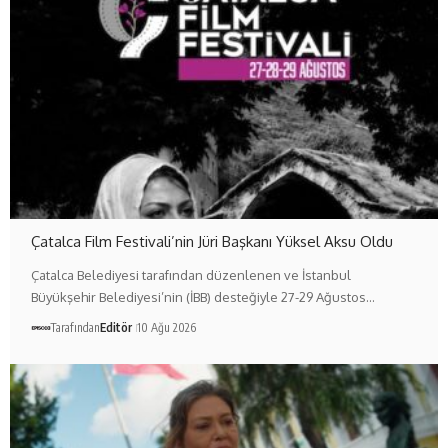
Çatalca Film Festivali’nin Jüri Başkanı Yüksel Aksu Oldu
Çatalca Belediyesi tarafından düzenlenen ve İstanbul
Büyükşehir Belediyesi’nin (İBB) desteğiyle 27-29 Ağustos…
Tarafından
Editör
10 Ağu 2026