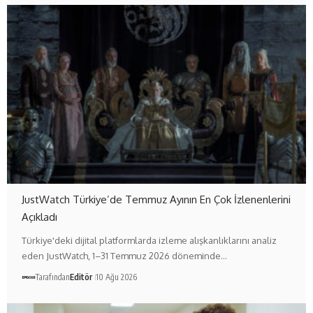
JustWatch Türkiye’de Temmuz Ayının En Çok İzlenenlerini
Açıkladı
Türkiye'deki dijital platformlarda izleme alışkanlıklarını analiz
eden JustWatch, 1–31 Temmuz 2026 döneminde…
Tarafından
Editör
10 Ağu 2026