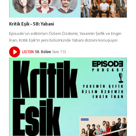
Kritik Eşik – 58: Yabani
Episode’un editörleri Özlem Özdemir, Yasemin Şefik ve Engin
İnan, Kritik Eşik'in yeni bölümünde Yabani dizisini konuşuyor.
LISTEN
58. Bölüm
Süre: 7:13