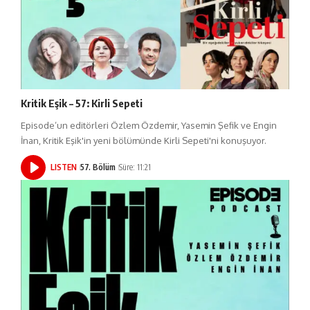
Kritik Eşik – 57: Kirli Sepeti
Episode’un editörleri Özlem Özdemir, Yasemin Şefik ve Engin
İnan, Kritik Eşik'in yeni bölümünde Kirli Sepeti'ni konuşuyor.
LISTEN
57. Bölüm
Süre: 11:21