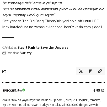
bir komediye dahil etmeye çalışıyoruz.
Ben de tamamen kendi alanımdan çıktım ki bu da istediğim bir
şeydi. Yapmayı umduğum şeydi!”
Öte yandan The Big Bang Theory’nin yeni spin-off’unun HBO
Max kataloğuna ne zaman ekleneceği henüz kesinleşmiş değil.
Etiketler:
Stuart Fails to Save the Universe
Kaynaklar:
Variety
Editör
Aralık 2016'da yayın hayatına başladı. Spinoff'u, prequel'i, sequel'i, remake'i,
eşi benzeri muadili olmayan, Türkiye'nin tek DİZİ KÜLTÜRÜ dergisi ve web