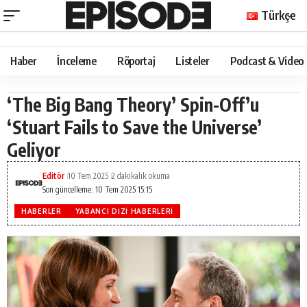
Türkçe
Haber
İnceleme
Röportaj
Listeler
Podcast & Video
‘The Big Bang Theory’ Spin-Off’u
‘Stuart Fails to Save the Universe’
Geliyor
Editör
10 Tem 2025
2 dakikalık okuma
Son güncelleme: 10 Tem 2025 15:15
HABERLER
YABANCI DIZI HABERLERI