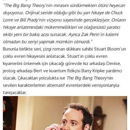
“The Big Bang Theory’nin mirasını sürdürmekten ötürü heyecan
duyuyoruz. Orijinal seride olduğu gibi bu yan hikaye de Chuck
Lorre ve Bill Prady’nin vizyonu sayesinde gerçekleşiyor. Onların
hikaye anlatımındaki mükemmellikleri ve olağanüstü yaratıcı
ekibi yeni bir bakış açısı sunacak. Ayrıca Zak Penn’in kalemi
olmadan bu seriyi yapmak mümkün olmazdı.”
Bununla birlikte seri, çizgi roman dükkanı sahibi Stuart Bloom’un
çoklu evren hikayesini anlatacak. Stuart’ın çoklu evren
kıyametini önlemek için çıkacağı görevde kız arkadaşı Denise,
jeolog arkadaşı Bert ve kuantum fizikçisi Barry Kripke yardımcı
olacak. Çıkacakları yolculukta ise
The Big Bang Theory
‘nin
sevilen karakterlerinin alternatif evrenlerdeki versiyonlarıyla
tanışacaklar.