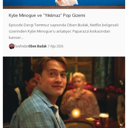
Kylie Minogue ve “Yıkılmaz” Pop Gizemi
Episode Dergi Temmuz sayısında Oben Budak, Netflix belgeseli
üzerinden Kylie Minogue'u anlatıyor. Paparazzi kıskacından
kanser…
Tarafından
Oben Budak
7 Ağu 2026