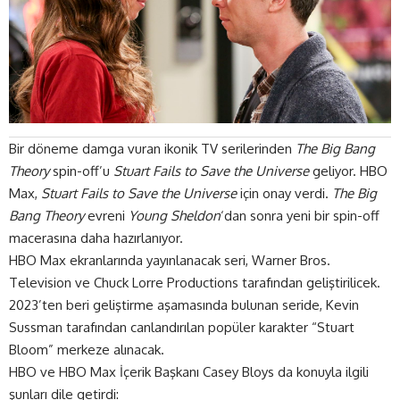
Bir döneme damga vuran ikonik TV serilerinden
The Big Bang
Theory
spin-off’u
Stuart Fails to Save the Universe
geliyor. HBO
Max,
Stuart Fails to Save the Universe
için onay verdi.
The Big
Bang Theory
evreni
Young Sheldon
‘dan sonra yeni bir spin-off
macerasına
daha
hazırlanıyor
.
HBO Max ekranlarında yayınlanacak seri, Warner Bros.
Television ve Chuck Lorre Productions tarafından geliştirilicek.
2023’ten beri geliştirme aşamasında bulunan seride, Kevin
Sussman tarafından canlandırılan popüler karakter “Stuart
Bloom” merkeze alınacak.
HBO ve HBO Max İçerik Başkanı Casey Bloys da konuyla ilgili
şunları dile getirdi: