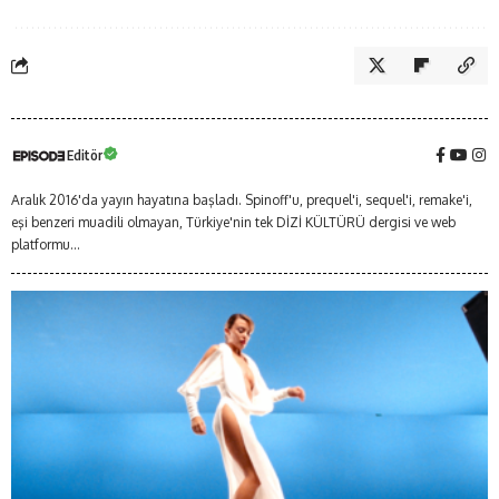
Editör
Aralık 2016'da yayın hayatına başladı. Spinoff'u, prequel'i, sequel'i, remake'i,
eşi benzeri muadili olmayan, Türkiye'nin tek DİZİ KÜLTÜRÜ dergisi ve web
platformu...