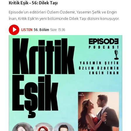
Kritik Eşik – 56: Dilek Taşı
Episode’un editörleri Özlem Özdemir, Yasemin Şefik ve Engin
İnan, Kritik Eşik'in yeni bölümünde Dilek Taşı dizisini konuşuyor.
LISTEN
56. Bölüm
Süre: 15:36