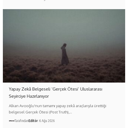
Yapay Zekâ Belgeseli ‘Gerçek Ötesi’ Uluslararası
Seyirciye Hazırlanıyor
Alkan Avcıoğlu'nun tamamı yapay zekâ araçlarıyla ürettiği
belgesel Gerçek Ötesi (Post Truth),…
Tarafından
Editör
6 Ağu 2026