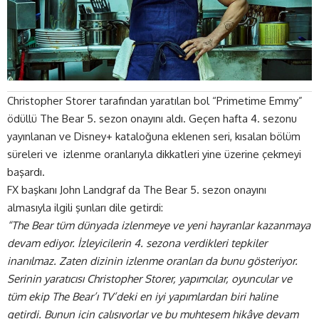
Christopher Storer tarafından yaratılan bol “Primetime Emmy”
ödüllü The Bear 5. sezon onayını aldı. Geçen hafta 4. sezonu
yayınlanan ve Disney+ kataloğuna eklenen seri, kısalan bölüm
süreleri ve izlenme oranlarıyla dikkatleri yine üzerine çekmeyi
başardı
.
FX başkanı John Landgraf da The Bear 5. sezon onayını
almasıyla ilgili şunları dile getirdi:
“The Bear tüm dünyada izlenmeye ve yeni hayranlar kazanmaya
devam ediyor. İzleyicilerin 4. sezona verdikleri tepkiler
inanılmaz. Zaten dizinin izlenme oranları da bunu gösteriyor.
Serinin yaratıcısı Christopher Storer, yapımcılar, oyuncular ve
tüm ekip The Bear’ı TV’deki en iyi yapımlardan biri haline
getirdi. Bunun için çalışıyorlar ve bu muhteşem hikâye devam