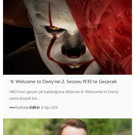
‘It: Welcome to Derry’nin 2. Sezonu 1935’te Geçecek
HBO'nun geçen yıl kataloğuna eklenen It: Welcome to Derry
serisi büyük bir…
Tarafından
Editör
6 Ağu 2026