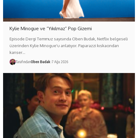
Kylie Minogue ve “Yıkılmaz” Pop Gizemi
Episode Dergi Temmuz sayısında Oben Budak, Netflix belgeseli
üzerinden Kylie Minogue'u anlatıyor. Paparazzi kıskacından
kanser…
Tarafından
Oben Budak
7 Ağu 2026