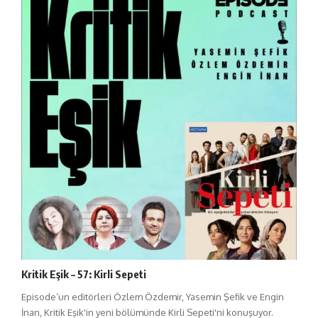
Kritik Eşik – 57: Kirli Sepeti
Episode’un editörleri Özlem Özdemir, Yasemin Şefik ve Engin
İnan, Kritik Eşik'in yeni bölümünde Kirli Sepeti'ni konuşuyor.