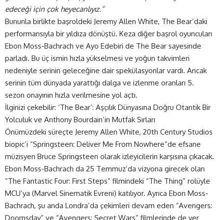
edeceği için çok heyecanlıyız.”
Bununla birlikte başroldeki Jeremy Allen White, The Bear’daki
performansıyla bir yıldıza dönüştü. Keza diğer başrol oyuncuları
Ebon Moss-Bachrach ve Ayo Edebiri de The Bear sayesinde
parladı. Bu üç ismin hızla yükselmesi ve yoğun takvimleri
nedeniyle serinin geleceğine dair spekülasyonlar vardı. Ancak
serinin tüm dünyada yarattığı dalga ve izlenme oranları 5.
sezon onayının hızla verilmesine yol açtı.
İlginizi çekebilir:
‘The Bear’: Aşçılık Dünyasına Doğru Otantik Bir
Yolculuk ve Anthony Bourdain’in Mutfak Sırları
Önümüzdeki süreçte Jeremy Allen White, 20th Century Studios
biopic’i “Springsteen: Deliver Me From Nowhere”de efsane
müzisyen Bruce Springsteen olarak izleyicilerin karşısına çıkacak.
Ebon Moss-Bachrach da 25 Temmuz’da vizyona girecek olan
“The Fantastic Four: First Steps” filmindeki “The Thing” rolüyle
MCU’ya (Marvel Sinematik Evreni) katılıyor. Ayrıca Ebon Moss-
Bachrach, şu anda Londra’da çekimleri devam eden “Avengers:
Doomsday” ve “Avengers: Secret Wars” filmlerinde de yer