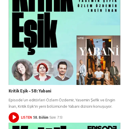
Kritik Eşik – 58: Yabani
Episode’un editörleri Özlem Özdemir, Yasemin Şefik ve Engin
İnan, Kritik Eşik'in yeni bölümünde Yabani dizisini konuşuyor.
LISTEN
58. Bölüm
Süre: 7:13